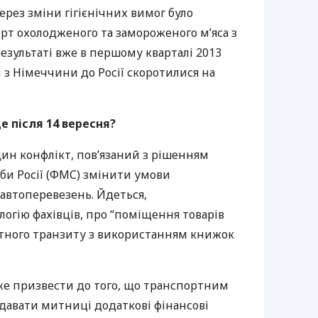
ерез зміни гігієнічних вимог було
рт охолодженого та замороженого м’яса з
результаті вже в першому кварталі 2013
з Німеччини до Росії скоротилися на
е після 14 вересня?
ин конфлікт, пов’язаний з рішенням
и Росії (
ФМС
) змінити умови
втоперевезень. Йдеться,
огію фахівців, про “поміщення товарів
тного транзиту з використанням книжок
же призвести до того, що транспортним
давати митниці додаткові фінансові