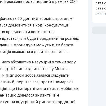
ви: Брюссель подав перший в рамках
СОТ
ставк
ставк
03.08 
едбачають 60-денний термін, протягом
ься домовитися в ході консультацій.
сня врегулювати конфлікт на
вдасться, він буде переданий на розгляд
подальші процедури можуть піти багато
позиція вважається досить вразливою.
 і його абсолютно несумірні з точки зору
лад тієї винахідливості, яку Москва
воїм підписом зобов’язалася слідувати
мований, перш за все, проти іномарок і
ілі, що і імпортні мита на автомобілі, які
ганізацію довелося знизити: він
ступ на внутрішній ринок закордонної