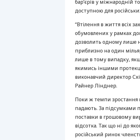
бар’єрів у міжнародній то
доступною для російськи
“Втілення в життя всіх з
обумовлених у рамках до
дозволить одному лише н
приблизно на один мільяр
лише в тому випадку, якщ
якимись іншими протекці
виконавчий директор Схі
Райнер Лінднер.
Поки ж темпи зростання н
падають. За підсумками 
поставки в грошовому вир
відсотка. Так що ні до як
російський ринок членст