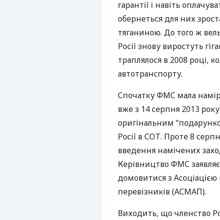
гарантії і навіть оплачу
обернеться для них зрос
тяганиною. До того ж вел
Росії знову виростуть гіг
траплялося в 2008 році, к
автотранспорту.
Спочатку
ФМС
мала намі
вже з 14 серпня 2013 рок
оригінальним “подарунко
Росії в
СОТ
. Проте 8 серп
введення намічених заход
Керівництво
ФМС
заявляє
домовитися з Асоціацією
перевізників (
АСМАП
).
Виходить, що членство Ро