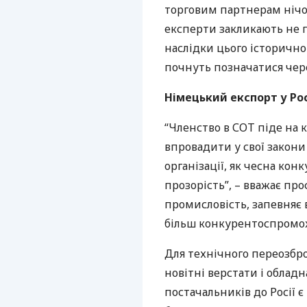
торговим партнерам нічог
експерти закликають не 
наслідки цього історично
почнуть позначатися чере
Німецький експорт у Рос
“Членство в
СОТ
піде на к
впровадити у свої закони 
організації, як чесна ко
прозорість”, – вважає пр
промисловість, запевняє 
більш конкурентоспромо
Для технічного переозбро
новітні верстати і облад
постачальників до Росії 