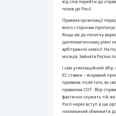
від слів перейти до спра
позов до Росії.
Правила організації пер
якого сторонам пропонуєт
Якщо аж до початку вере
дипломатичному рівні не 
арбітражної комісії. На 
місяців. Зайнята Росією 
І сам утилізаційний збір,
ЄС ставки – яскравий прик
проявляє після того, як с
правилам
СОТ
. Збір спря
фактично служить тій же ц
Росії через вступ в цю ор
покликаний обмежити до