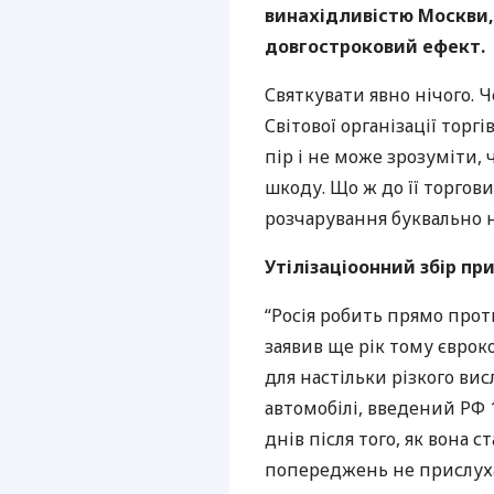
винахідливістю Москви,
довгостроковий ефект.
Святкувати явно нічого. Ч
Світової організації торгів
пір і не може зрозуміти, 
шкоду. Що ж до її торгови
розчарування буквально н
Утілізаціоонний збір пр
“Росія робить прямо прот
заявив ще рік тому єврок
для настільки різкого ви
автомобілі, введений РФ 1
днів після того, як вона
попереджень не прислухал