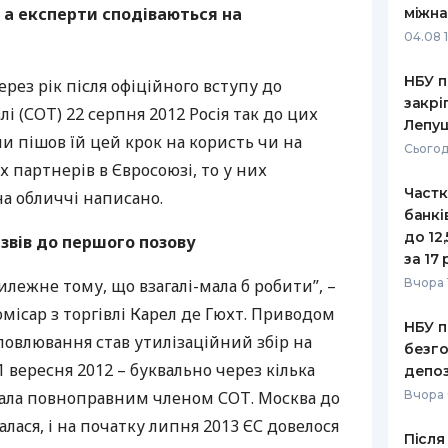
 а експерти сподіваються на
міжна
РЕЙТИНГ ДЕБЕТОВИХ
ПУТІВНИ
04.08 
КАРТОК
СТРАХУ
НБУ п
ерез рік після офіційного вступу до
ЩОМІСЯЧНИЙ ОГЛЯД
ВСІ СТРА
закрі
лі (
СОТ
) 22 серпня 2012 Росія так до цих
КЕШБЕКУ
Лепу
СТРАХОВ
чи пішов їй цей крок на користь чи на
Сьогод
ПУТІВНИКИ ПО
х партнерів в Євросоюзі, то у них
БАНКІВСЬКИХ КАРТКАХ
ВІДГУКИ
КОМПАНІ
Частк
а обличчі написано.
банкі
ДОСТАВК
до 12
извів до першого позову
за 17 
КОНТАКТ
илежне тому, що взагалі-мала б робити”, –
Вчора 
омісар з торгівлі Карел де Гюхт. Приводом
НБУ п
словлювання став утилізаційний збір на
безго
 вересня 2012 – буквально через кілька
депоз
 стала повноправним членом
СОТ
. Москва до
Вчора
ася, і на початку липня 2013 ЄС довелося
Після