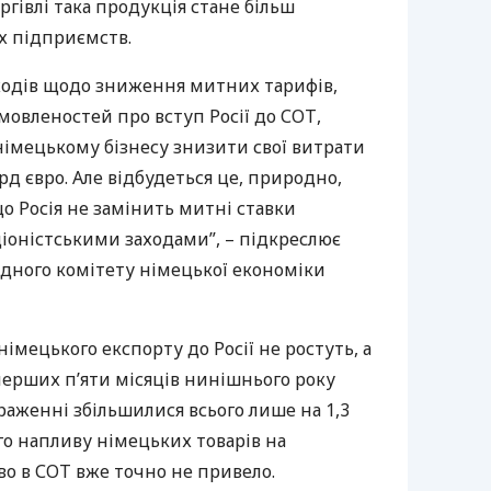
ргівлі така продукція стане більш
х підприємств.
аходів щодо зниження митних тарифів,
мовленостей про вступ Росії до
СОТ
,
імецькому бізнесу знизити свої витрати
д євро. Але відбудеться це, природно,
о Росія не замінить митні ставки
оністськими заходами”, – підкреслює
дного комітету німецької економіки
імецького експорту до Росії не ростуть, а
перших п’яти місяців нинішнього року
аженні збільшилися всього лише на 1,3
ого напливу німецьких товарів на
во в
СОТ
вже точно не привело.