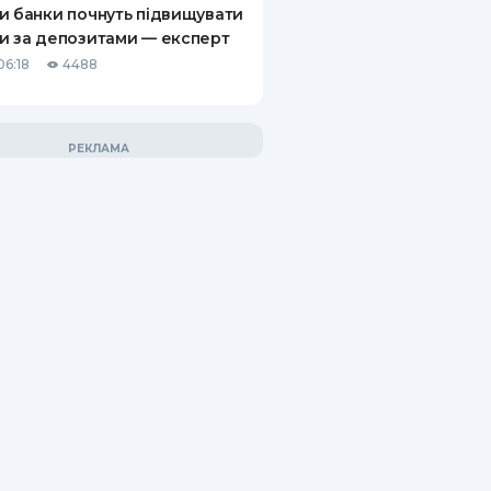
и банки почнуть підвищувати
и за депозитами — експерт
06:18
4488