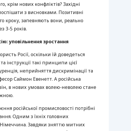
о, крім нових конфліктів? Західні
поспішати з висновками. Позитивні
го кроку, запевняють вони, реально
з 3-5 років.
ію: уповільнення зростання
ористь Росії, оскільки їй доведеться
та інструкції такі принципи цієї
нкуренція, неприйняття дискримінації та
офесор Саймон Евенетт. А російська
він, в нових умовах волею-неволею стане
жною.
єння російської промисловості потрібні
нання. Одним з їхніх головних
є Німеччина. Завдяки зняттю митних