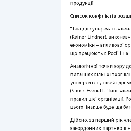
продукції.
Список конфліктів роз
“Такі дії суперечать член
(Rainer Lindner), викона
економіки – впливової ор
що працюють в Росії і на
Аналогічної точки зору д
питаннях вільної торгівл
університету швейцарськ
(Simon Evenett): “Інші чле
правил цієї організації. Р
цього, інакше буде ще баг
Дійсно, за перший рік чл
закордонних партнерів н