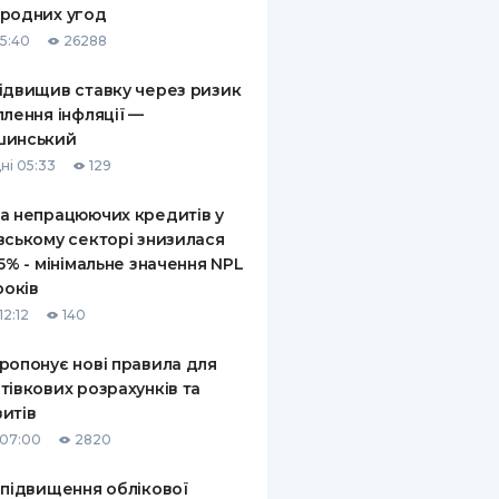
родних угод
КИ ПО
15:40
26288
ВАННЮ
ідвищив ставку через ризик
ХОВІ ПОЛІСИ
плення інфляції —
шинський
І КОМПАНІЇ
ні 05:33
129
 ПРО СТРАХОВІ
Ї
а непрацюючих кредитів у
вському секторі знизилася
А І ОПЛАТА
,5% - мінімальне значення NPL
років
И
12:12
140
ропонує нові правила для
тівкових розрахунків та
итів
 07:00
2820
 підвищення облікової