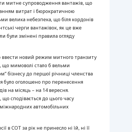
вати митне супроводження вантажів, що
танням витрат і бюрократичною
ьми велика небезпека, що біля кордонів
антські черги вантажівок, як це вже
оли були змінені правила огляду
р ввести новий режим митного транзиту
у, що мимоволі стало б вельми
м” бізнесу до першої річниці членства
ня було оголошено про перенесення
ів на місяць – на 14 вересня.
, що сподівається до цього часу
 міжнародних автомобільних
сії в
СОТ
за рік не принесло ні їй, ні її