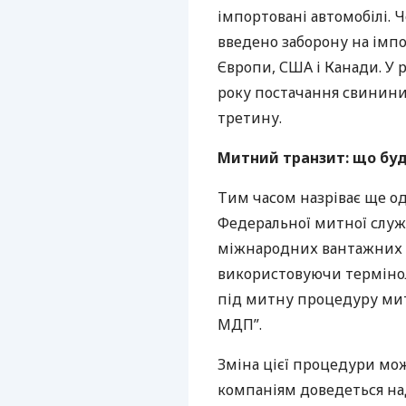
імпортовані автомобілі. Ч
введено заборону на імпо
Європи,
США
і Канади. У 
року постачання свинини 
третину.
Митний транзит: що буд
Тим часом назріває ще од
Федеральної митної служб
міжнародних вантажних а
використовуючи термінол
під митну процедуру ми
МДП
”.
Зміна цієї процедури мо
компаніям доведеться на