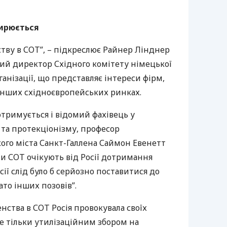
ширюється
ству в
СОТ
”, – підкреслює Райнер Лінднер
вчий директор Східного комітету німецької
ганізації, що представляє інтереси фірм,
 інших східноєвропейських ринках.
отримується і відомий фахівець у
і та протекціонізму, професор
ого міста Санкт-Галлена Саймон Евенетт
ни
СОТ
очікують від Росії дотримання
осії слід було б серйозно поставитися до
ато інших позовів”.
енства в
СОТ
Росія провокувала своїх
е тільки утилізаційним збором на