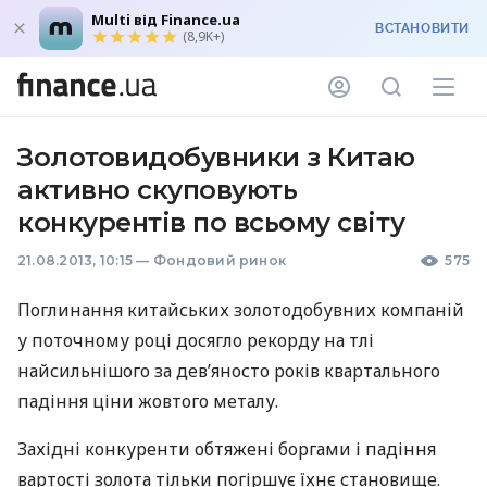
Multi від Finance.ua
ВСТАНОВИТИ
(8,9K+)
Золотовидобувники з Китаю
активно скуповують
конкурентів по всьому світу
21.08.2013, 10:15
—
Фондовий ринок
575
Поглинання китайських золотодобувних компаній
у поточному році досягло рекорду на тлі
найсильнішого за дев’яносто років квартального
падіння ціни жовтого металу.
Західні конкуренти обтяжені боргами і падіння
вартості золота тільки погіршує їхнє становище.