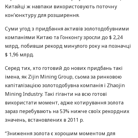
Китайці ж навпаки використовують поточну
кон’юнктуру для розширення.
Суми угод з придбання активів золотодобувними
компаніями Китаю та Гонконгу зросли до $ 2,24
млрд, побивши рекорд минулого року на позначці
$ 1,96 млрд.
Серед тих, хто готовий до нових придбань такі
імена, як Zijin Mining Group, сьома за ринковою
капіталізацією золотодобувна компанія і Zhaojin
Mining Industry. Такі гіганти на всю готові
використати момент, адже котирування золота
зараз перебувають на 53% нижче своїх рекордних
значень, встановлених в 2011 р.
“Зниження золота є хорошим моментом для