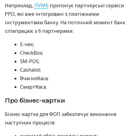
Наприклад,
ПУМБ
пропонує партнерські сервіси
РРО, які вже інтегровані з платіжними
інструментами банку. На поточний момент банк
співпрацює з 6 партнерами:
E-чек;
CheckBox;
SM-POS;
Cashalot;
ВчасноКаса;
СмартКаса.
Про бізнес-картки
Бізнес-картка для ФОП забезпечує виконання
наступних процесів:
окремий облік доходів і витрат;