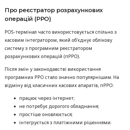
Про реєстратор розрахункових
операцій (РРО)
POS-термінал часто використовується спільно з
касовим інтегратором, який об’єднує облікову
систему з програмним реєстратором
розрахункових операцій (пРРО).
Після змін у законодавстві використання
програмних РРО стало значно популярнішим. На
відміну від класичних касових апаратів, пРРО:
працює через інтернет;
не потребує дорогого обладнання;
простіше оновлюється;
інтегрується з платіжними рішеннями.