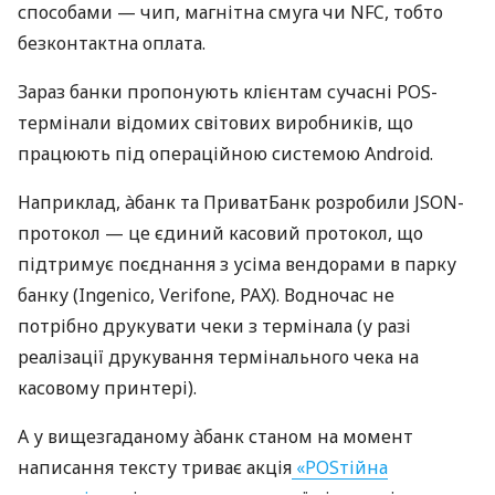
способами — чип, магнітна смуга чи NFC, тобто
безконтактна оплата.
Зараз банки пропонують клієнтам сучасні POS-
термінали відомих світових виробників, що
працюють під операційною системою Android.
Наприклад, àбанк та ПриватБанк розробили JSON-
протокол — це єдиний касовий протокол, що
підтримує поєднання з усіма вендорами в парку
банку (Ingenico, Verifone, PAX). Водночас не
потрібно друкувати чеки з термінала (у разі
реалізації друкування термінального чека на
касовому принтері).
А у вищезгаданому àбанк станом на момент
написання тексту триває акція
«POSтійна