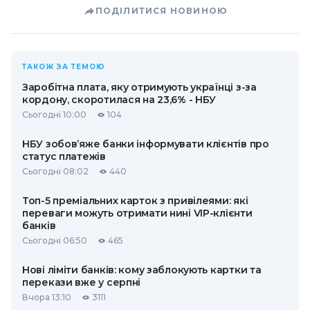
ПОДІЛИТИСЯ НОВИНОЮ
ТАКОЖ ЗА ТЕМОЮ
Заробітна плата, яку отримують українці з-за
кордону, скоротилася на 23,6% - НБУ
Сьогодні 10:00
104
НБУ зобов’яже банки інформувати клієнтів про
статус платежів
Сьогодні 08:02
440
Топ-5 преміальних карток з привілеями: які
переваги можуть отримати нині VIP-клієнти
банків
Сьогодні 06:50
465
Нові ліміти банків: кому заблокують картки та
перекази вже у серпні
Вчора 13:10
3111