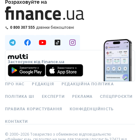
Розраховуйте на
0 800 307 555
дзвінки безкоштовні
Застосунок від Finance.ua
ПРО НАС
РЕДАКЦІЯ
РЕДАКЦІЙНА ПОЛІТИКА
ПОЛІТИКА ШІ
ЕКСПЕРТИ
РЕКЛАМА
СПЕЦПРОЄКТИ
ПРАВИЛА КОРИСТУВАННЯ
КОНФІДЕНЦІЙНІСТЬ
КОНТАКТИ
© 2000–2026 Товариство з обмеженою відповідальністю
«Файненс.юа», свідоцтво на знак для товарів і послуг № 37423 від