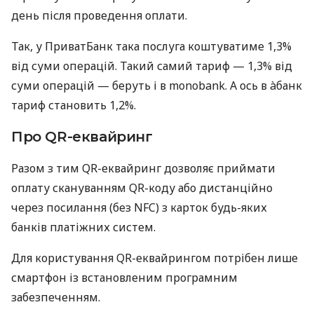
день після проведення оплати.
Так, у ПриватБанк така послуга коштуватиме 1,3%
від суми операцій. Такий самий тариф — 1,3% від
суми операцій — беруть і в monobank. А ось в àбанк
тариф становить 1,2%.
Про QR-еквайринг
Разом з тим QR-еквайринг дозволяє приймати
оплату скануванням QR-коду або дистанційно
через посилання (без NFC) з карток будь-яких
банків платіжних систем.
Для користування QR-еквайрингом потрібен лише
смартфон із встановленим програмним
забезпеченням.