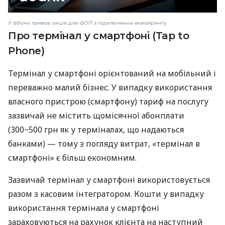
У àбанк триває акція для ФОП з підключення еквайрингу
Про термінал у смартфоні (Tap to
Phone)
Термінал у смартфоні орієнтований на мобільний і
переважно малий бізнес. У випадку використання
власного пристрою (смартфону) тариф на послугу
зазвичай не містить щомісячної абонплати
(300−500 грн як у терміналах, що надаються
банками) — тому з погляду витрат, «термінал в
смартфоні» є більш економним.
Зазвичай термінал у смартфоні використовується
разом з касовим інтегратором. Кошти у випадку
використання термінала у смартфоні
зараховуються на рахунок клієнта на наступний