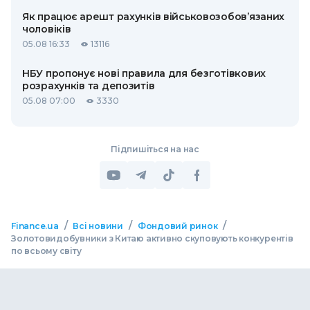
Як працює арешт рахунків військовозобов’язаних
чоловіків
05.08 16:33
13116
НБУ пропонує нові правила для безготівкових
розрахунків та депозитів
05.08 07:00
3330
Підпишіться на нас
/
/
/
Finance.ua
Всі новини
Фондовий ринок
Золотовидобувники з Китаю активно скуповують конкурентів
по всьому світу