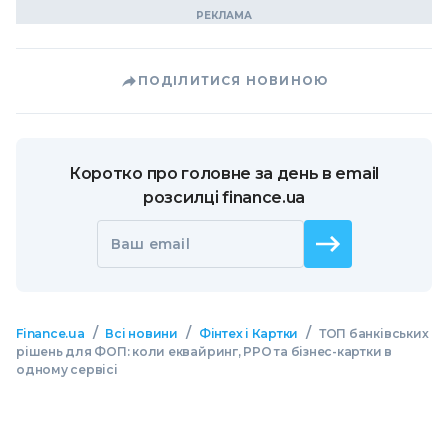
ПОДІЛИТИСЯ НОВИНОЮ
Коротко про головне за день в email
розсилці finance.ua
Ваш email
/
/
/
Finance.ua
Всі новини
Фінтех і Картки
ТОП банківських
рішень для ФОП: коли еквайринг, РРО та бізнес-картки в
одному сервісі