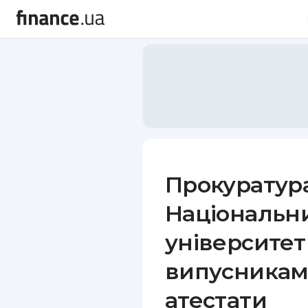
Прокуратура
Національн
університет
випусникам 
атестати