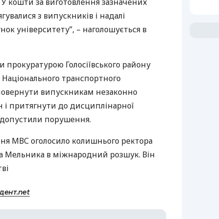
ТУ
кошти за виготовлення зазначених
гувалися з випускників і надалі
нок університету”, – наголошується в
и прокуратурою Голосіївського району
 Національного транспортного
 повернути випускникам незаконно
рн і притягнути до дисциплінарної
кі допустили порушення.
пня
МВС
оголосило колишнього ректора
ра Мельника в міжнародний розшук. Він
тві
дент.net