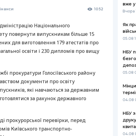
вже у
інанси
1052
РЕЙТИНГ ДЕБЕТОВИХ
ПУТІВНИ
Вчора 
КАРТОК
СТРАХУ
Як пр
адміністрацію Національного
ЩОМІСЯЧНИЙ ОГЛЯД
ВСІ СТРА
війсь
ету повернути випускникам більше 15
КЕШБЕКУ
05.08 1
СТРАХОВ
нених для виготовлення 179 атестатів про
ПУТІВНИКИ ПО
гальної освіти і 230 дипломів про вищу
НБУ п
БАНКІВСЬКИХ КАРТКАХ
ВІДГУКИ
КОМПАНІ
безго
депоз
ДОСТАВК
жбі прокуратури Голосіївського району
05.08 
одавством документи про освіту
КОНТАКТ
Мінци
пускників, які навчаються за державним
термі
готовлятися за рахунок державного
04.08 
НБУ з
ході прокурорської перевірки, перед
друку
квита
омів Київського транспортно-
04.08 