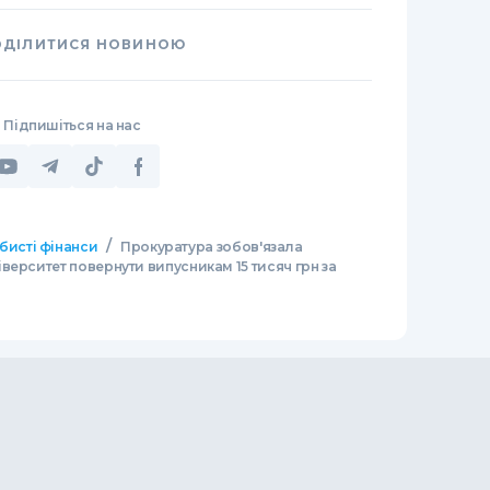
ОДІЛИТИСЯ НОВИНОЮ
Підпишіться на нас
/
бисті фінанси
Прокуратура зобов'язала
верситет повернути випусникам 15 тисяч грн за