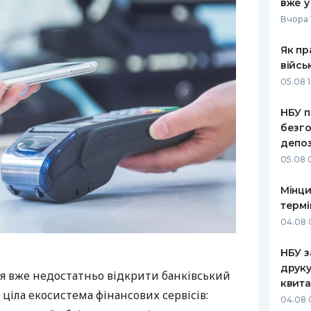
вже у
Вчора 
Як пр
війсь
05.08 1
НБУ п
безго
депоз
05.08 
Мінци
термі
04.08 
НБУ з
друку
я вже недостатньо відкрити банківський
квита
 ціла екосистема фінансових сервісів:
04.08 