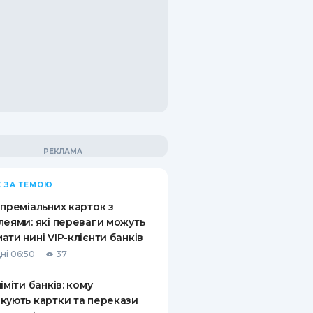
 ЗА ТЕМОЮ
 преміальних карток з
леями: які переваги можуть
ати нині VIP-клієнти банків
ні 06:50
37
ліміти банків: кому
кують картки та перекази