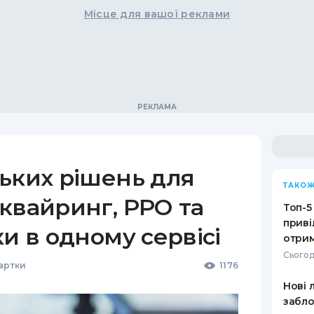
Місце для вашої реклами
ьких рішень для
ТАКОЖ
квайринг, РРО та
Топ-5
приві
ки в одному сервісі
отрим
Сьогод
Картки
1176
Нові 
забло