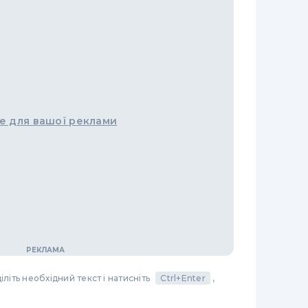
е для вашої реклами
літь необхідний текст і натисніть
Ctrl+Enter
,