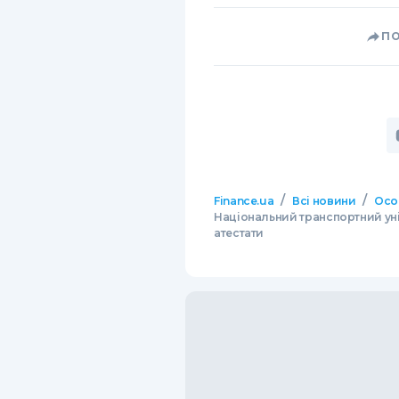
П
/
/
Finance.ua
Всі новини
Осо
Національний транспортний уні
атестати