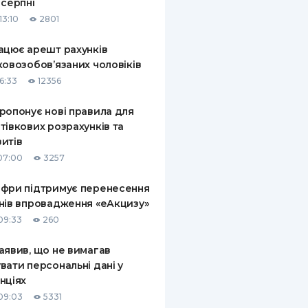
 серпні
13:10
2801
ацює арешт рахунків
ковозобов’язаних чоловіків
6:33
12356
ропонує нові правила для
тівкових розрахунків та
итів
07:00
3257
фри підтримує перенесення
нів впровадження «еАкцизу»
09:33
260
аявив, що не вимагав
вати персональні дані у
нціях
09:03
5331