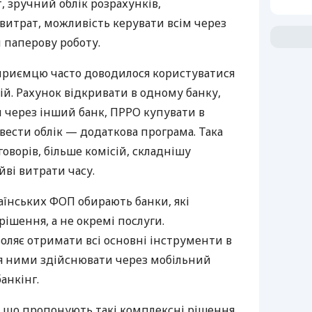
 зручний облік розрахунків,
витрат, можливість керувати всім через
 паперову роботу.
дприємцю часто доводилося користуватися
й. Рахунок відкривати в одному банку,
 через інший банк, ПРРО купувати в
вести облік — додаткова програма. Така
оворів, більше комісій, складнішу
йві витрати часу.
аїнських ФОП обирають банки, які
ішення, а не окремі послуги.
оляє отримати всі основні інструменти в
ня ними здійснювати через мобільний
анкінг.
 що пропонують такі комплексні рішення