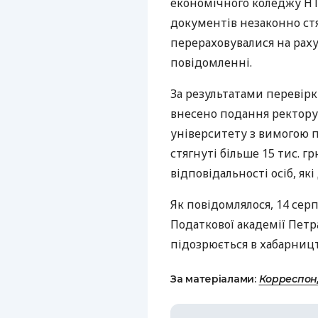
економічного коледжу
Н
документів незаконно стя
перераховувалися на раху
повідомленні.
За результатами перевірк
внесено подання ректору
університету з вимогою
стягнуті більше 15 тис. г
відповідальності осіб, я
Як повідомлялося, 14 сер
Податкової академії Пет
підозрюється в хабарниц
За матеріалами:
Корреспон