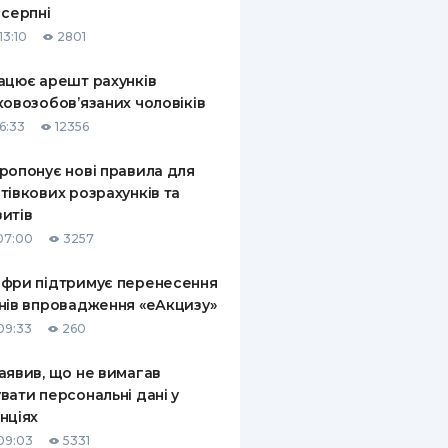
 серпні
КИ ПО
13:10
2801
ВАННЮ
ацює арешт рахунків
ХОВІ ПОЛІСИ
ковозобов’язаних чоловіків
6:33
12356
І КОМПАНІЇ
ропонує нові правила для
 ПРО СТРАХОВІ
Ї
тівкових розрахунків та
итів
А І ОПЛАТА
07:00
3257
И
фри підтримує перенесення
нів впровадження «еАкцизу»
09:33
260
аявив, що не вимагав
вати персональні дані у
нціях
09:03
5331