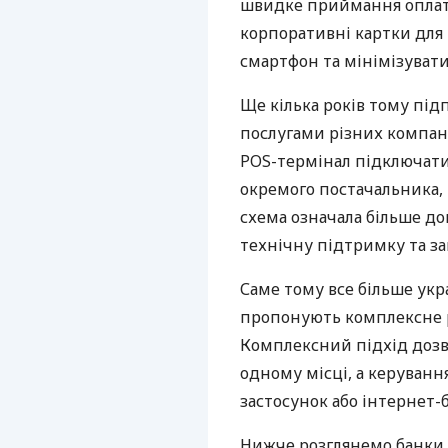
швидке приймання оплат,
корпоративні картки для 
смартфон та мінімізувати
Ще кілька років тому пі
послугами різних компані
POS-термінал підключати
окремого постачальника, 
схема означала більше дог
технічну підтримку та за
Саме тому все більше укр
пропонують комплексне р
Комплексний підхід дозв
одному місці, а керуван
застосунок або інтернет-б
Нижче розглянемо банки,