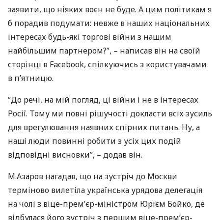
заявити, що ніяких воєн не буде. А цим політикам я
б порадив подумати: невже в наших національних
інтересах будь-які торгові війни з нашим
найбільшим партнером?”, – написав він на своїй
сторінці в Facebook, спілкуючись з користувачами
в п’ятницю.
“До речі, на мій погляд, ці війни і не в інтересах
Росії. Тому ми повні рішучості докласти всіх зусиль
для врегулювання наявних спірних питань. Ну, а
наші люди повинні робити з усіх цих подій
відповідні висновки”, – додав він.
М.Азаров нагадав, що на зустріч до Москви
терміново вилетіла українська урядова делегація
на чолі з віце-прем’єр-міністром Юрієм Бойко, де
відбулася його зустріч з першим віце-прем’єр-