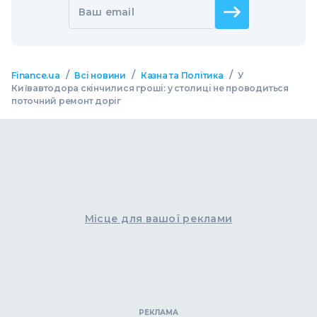
Ваш email
/
/
/
Finance.ua
Всі новини
Казна та Політика
У
Київавтодора скінчилися гроші: у столиці не проводиться
поточний ремонт доріг
Місце для вашої реклами