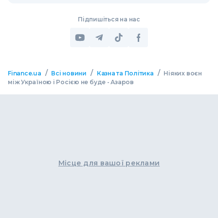
Підпишіться на нас
/
/
/
Finance.ua
Всі новини
Казна та Політика
Ніяких воєн
між Україною і Росією не буде - Азаров
Місце для вашої реклами