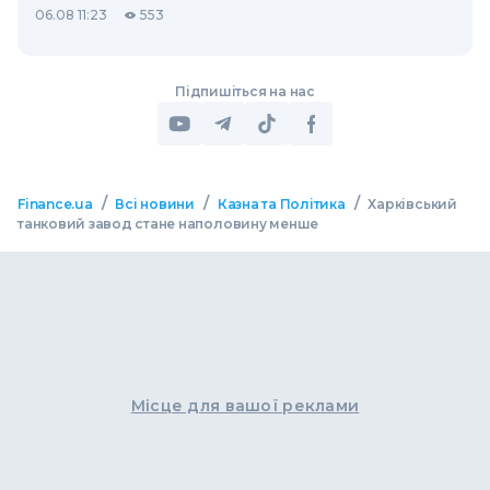
06.08 11:23
553
Підпишіться на нас
/
/
/
Finance.ua
Всі новини
Казна та Політика
Харківський
танковий завод стане наполовину менше
Місце для вашої реклами