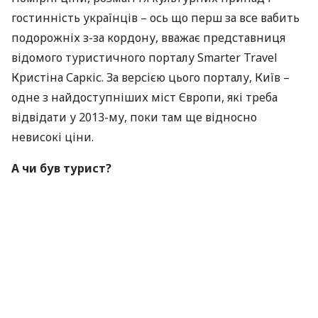
гостинність українців – ось що перш за все вабить
подорожніх з-за кордону, вважає представниця
відомого туристичного порталу Smarter Travel
Кристіна Саркіс. За версією цього порталу, Київ –
одне з найдоступніших міст Європи, які треба
відвідати у 2013-му, поки там ще відносно
невисокі ціни.
А чи був турист?
Загалом після “Євро-2012” відвідати Україну
рекомендували в шести впливових міжнародних
рейтингах, серед яких Globe Spots, National
Geographic, Trip Advisor та Lonely Planet. За даними
Всесвітньої організації з туризму, торік в Україні
побували близько 23 мільйони іноземних туристів