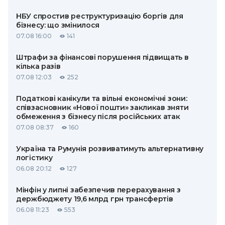
НБУ спростив реструктуризацію боргів для
бізнесу: що змінилося
07.08 16:00
141
Штрафи за фінансові порушення підвищать в
кілька разів
07.08 12:03
252
Податкові канікули та вільні економічні зони:
співзасновник «Нової пошти» закликав зняти
обмеження з бізнесу після російських атак
07.08 08:37
160
Україна та Румунія розвиватимуть альтернативну
логістику
06.08 20:12
127
Мінфін у липні забезпечив перерахування з
держбюджету 19,6 млрд грн трансфертів
06.08 11:23
553