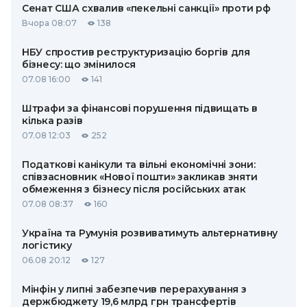
Сенат США схвалив «пекельні санкції» проти рф
Вчора 08:07
138
НБУ спростив реструктуризацію боргів для
бізнесу: що змінилося
07.08 16:00
141
Штрафи за фінансові порушення підвищать в
кілька разів
07.08 12:03
252
Податкові канікули та вільні економічні зони:
співзасновник «Нової пошти» закликав зняти
обмеження з бізнесу після російських атак
07.08 08:37
160
Україна та Румунія розвиватимуть альтернативну
логістику
06.08 20:12
127
Мінфін у липні забезпечив перерахування з
держбюджету 19,6 млрд грн трансфертів