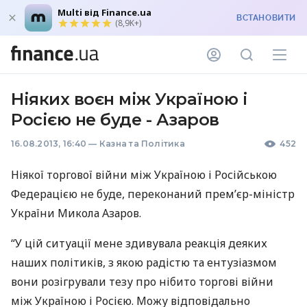
Multi від Finance.ua
ВСТАНОВИТИ
(8,9K+)
Ніяких воєн між Україною і
Росією не буде - Азаров
16.08.2013, 16:40
—
Казна та Політика
452
Ніякої торгової війни між Україною і Російською
Федерацією не буде, переконаний прем’єр-міністр
України Микола Азаров.
“У цій ситуації мене здивувала реакція деяких
наших політиків, з якою радістю та ентузіазмом
вони розігрували тезу про нібито торгові війни
між Україною і Росією. Можу відповідально