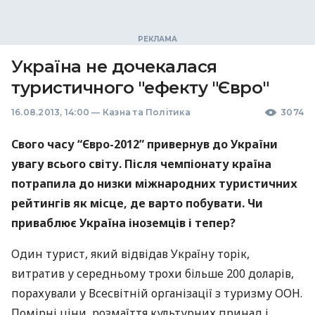
Україна не дочекалася
туристичного "ефекту "Євро"
16.08.2013, 14:00
—
Казна та Політика
3074
Свого часу “Євро-2012” привернув до України
увагу всього світу. Після чемпіонату країна
потрапила до низки міжнародних туристичних
рейтингів як місце, де варто побувати. Чи
приваблює Україна іноземців і тепер?
Один турист, який відвідав Україну торік,
витратив у середньому трохи більше 200 доларів,
порахували у Всесвітній організації з туризму
ООН
.
Помірні ціни, розмаїття культурних принад і