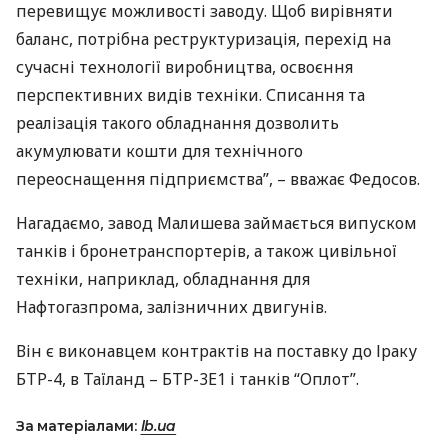
перевищує можливості заводу. Щоб вирівняти
баланс, потрібна реструктуризація, перехід на
сучасні технології виробництва, освоєння
перспективних видів техніки. Списання та
реалізація такого обладнання дозволить
акумулювати кошти для технічного
переоснащення підприємства”, – вважає Федосов.
Нагадаємо, завод Малишева займається випуском
танків і бронетранспортерів, а також цивільної
техніки, наприклад, обладнання для
Нафтогазпрома, залізничних двигунів.
Він є виконавцем контрактів на поставку до Іраку
БТР
-4, в Таїланд –
БТР
-3Е1 і танків “Оплот”.
За матеріалами:
lb.ua