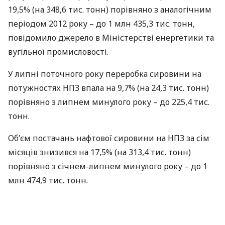
19,5% (на 348,6 тис. тонн) порівняно з аналогічним
періодом 2012 року – до 1 млн 435,3 тис. тонн,
повідомило джерело в Міністерстві енергетики та
вугільної промисловості.
У липні поточного року переробка сировини на
потужностях
НПЗ
впала на 9,7% (на 24,3 тис. тонн)
порівняно з липнем минулого року – до 225,4 тис.
тонн.
Об’єм постачань нафтової сировини на
НПЗ
за сім
місяців знизився на 17,5% (на 313,4 тис. тонн)
порівняно з січнем-липнем минулого року – до 1
млн 474,9 тис. тонн.
У січні-липні-2013 на завод поставлено 1 млн 235,6
тис. тонн української нафти (-11%), 176,5 тис. тонн