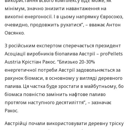
використання всього комплексу
ВДЕ
може, як
мінімум, значно знизити навантаження на
викопні енергоносії. І в цьому напрямку Євросоюз,
очевидно, продовжить рухатися”, – вважає Антон
Овсянко.
З російським експертом сперечається президент
Асоціації виробників біопалива Австрії – proPellets
Austria Крістіан Ракос. “Близько 20-30%
енергетичної потреби Австрії задовольняється за
рахунок біомаси, в основному у вигляді деревного
палива. Ця частка буде зростати в майбутньому, бо
біомаса повністю замінить нафтове паливо
протягом наступного десятиліття”, – зазначає
Ракос.
Австрійці почали використовувати деревну тріску