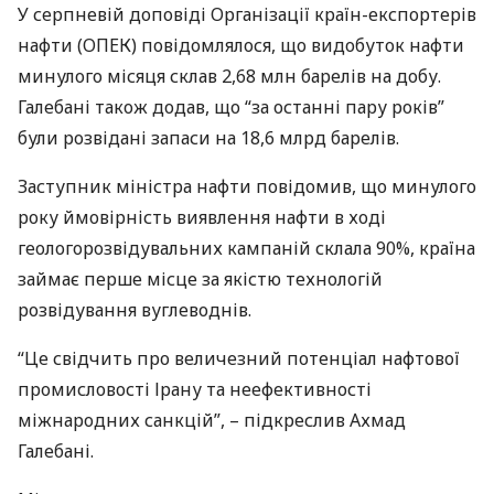
У серпневій доповіді Організації країн-експортерів
нафти (
ОПЕК
) повідомлялося, що видобуток нафти
минулого місяця склав 2,68 млн барелів на добу.
Галебані також додав, що “за останні пару років”
були розвідані запаси на 18,6 млрд барелів.
Заступник міністра нафти повідомив, що минулого
року ймовірність виявлення нафти в ході
геологорозвідувальних кампаній склала 90%, країна
займає перше місце за якістю технологій
розвідування вуглеводнів.
“Це свідчить про величезний потенціал нафтової
промисловості Ірану та неефективності
міжнародних санкцій”, – підкреслив Ахмад
Галебані.