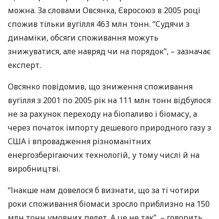
можна. За словами Овсянка, Євросоюз в 2005 році
спожив тільки вугілля 463 млн тонн. “Судячи з
динаміки, обсяги споживання можуть
знижуватися, але навряд чи на порядок”, – зазначає
експерт.
Овсянко повідомив, що зниження споживання
вугілля з 2001 по 2005 рік на 111 млн тонн відбулося
не за рахунок переходу на біопаливо і біомасу, а
через початок імпорту дешевого природного газу з
США
і впровадження різноманітних
енергозберігаючих технологій, у тому числі й на
виробництві.
“Інакше нам довелося б визнати, що за ті чотири
роки споживання біомаси зросло приблизно на 150
млн тонн умовних пелет. А це не так”, – говорить