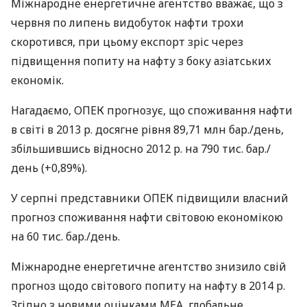
Міжнародне енергетичне агентство вважає, що з
червня по липень видобуток нафти трохи
скоротився, при цьому експорт зріс через
підвищення попиту на нафту з боку азіатських
економік.
Нагадаємо,
ОПЕК
прогнозує, що споживання нафти
в світі в 2013 р. досягне рівня 89,71 млн бар./день,
збільшившись відносно 2012 р. на 790 тис. бар./
день (+0,89%).
У серпні представники
ОПЕК
підвищили власний
прогноз споживання нафти світовою економікою
на 60 тис. бар./день.
Міжнародне енергетичне агентство знизило свій
прогноз щодо світового попиту на нафту в 2014 р.
Згідно з новими оцінками
МЕА
, глобальне