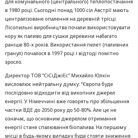
для комунального (центрального) теплопостачання
в 1980 році. Сьогодні понад 1000 сіл Австрії мають
централізоване опалення на деревній трісці.
Лісопильні виробництва почали використовувати
кору як паливо для сушки деревини набагато
раніше 80-х років. Використання пелет (паливних
гранул) почалося в 1997 році і відтоді помітно
зросло.
Директор
ТОВ
“СіСіДжіЕс” Михайло Юлкін
висловлює нейтральну думку: “Європа буде
послідовно відходити від викопних джерел
енергії. У Німеччині вже говорять про збільшення
частки
ВДЕ
до 2050 року до 50-80%. Але це не
означає, що основним джерелом отримання
енергії стане спалювання біопалива. На першому
місці в будь-якому випадку буде стояти зниження