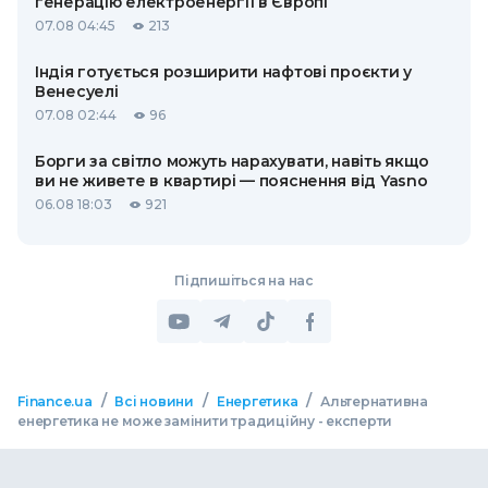
генерацію електроенергії в Європі
07.08 04:45
213
Індія готується розширити нафтові проєкти у
Венесуелі
07.08 02:44
96
Борги за світло можуть нарахувати, навіть якщо
ви не живете в квартирі — пояснення від Yasno
06.08 18:03
921
Підпишіться на нас
/
/
/
Finance.ua
Всі новини
Енергетика
Альтернативна
енергетика не може замінити традиційну - експерти