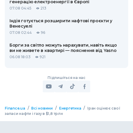
генерацію електроенергії в Європі
07.08 04:45
213
Індія готується розширити нафтові проєкти у
Венесуелі
07.08 02:44
96
Борги за світло можуть нарахувати, навіть якщо
ви не живете в квартирі — пояснення від Yasno
06.08 18:03
921
Підпишіться на нас
/
/
/
Finance.ua
Всі новини
Енергетика
Іран оцінює свої
запаси нафти і газу в $1,8 трлн