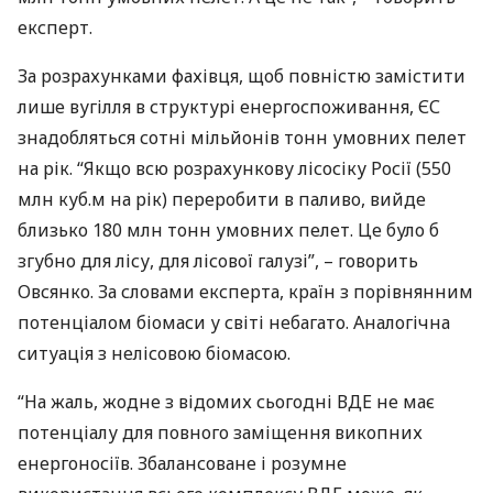
експерт.
За розрахунками фахівця, щоб повністю замістити
лише вугілля в структурі енергоспоживання, ЄС
знадобляться сотні мільйонів тонн умовних пелет
на рік. “Якщо всю розрахункову лісосіку Росії (550
млн куб.м на рік) переробити в паливо, вийде
близько 180 млн тонн умовних пелет. Це було б
згубно для лісу, для лісової галузі”, – говорить
Овсянко. За словами експерта, країн з порівнянним
потенціалом біомаси у світі небагато. Аналогічна
ситуація з нелісовою біомасою.
“На жаль, жодне з відомих сьогодні
ВДЕ
не має
потенціалу для повного заміщення викопних
енергоносіїв. Збалансоване і розумне