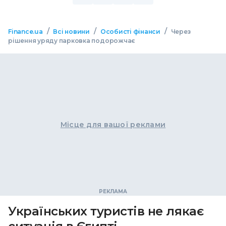
/
/
/
Finance.ua
Всі новини
Особисті фінанси
Через
рішення уряду парковка подорожчає
Місце для вашої реклами
Українських туристів не лякає