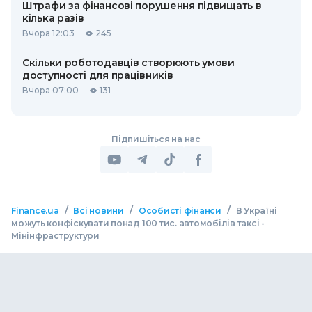
Штрафи за фінансові порушення підвищать в
кілька разів
Вчора 12:03
245
Скільки роботодавців створюють умови
доступності для працівників
Вчора 07:00
131
Підпишіться на нас
/
/
/
Finance.ua
Всі новини
Особисті фінанси
В Україні
можуть конфіскувати понад 100 тис. автомобілів таксі -
Мінінфраструктури