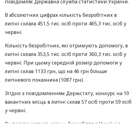
повідомляє Державна служба статистики України.
В абсолютних цифрах кількість безробітних в
липні склала 451,5 тис. осіб проти 465,3 тис. осіб у
червні.
Кількість безробітних, які отримують допомогу, в
липні склала 353,5 тис. осіб проти 360,3 тис. осіб у
червні. При цьому середній розмір допомоги у
липні склав 1133 грн, що на 46 грн більше
липневого показника (1087 грн).
Згідно з повідомленням Держстату, конкурс на 10
вакантних місць в липні склав 57 осіб проти 59 осіб
у червні.
Як повідомлялося, рівень безробіття в Україні в
травні знизився до 1,8% від загальної кількості