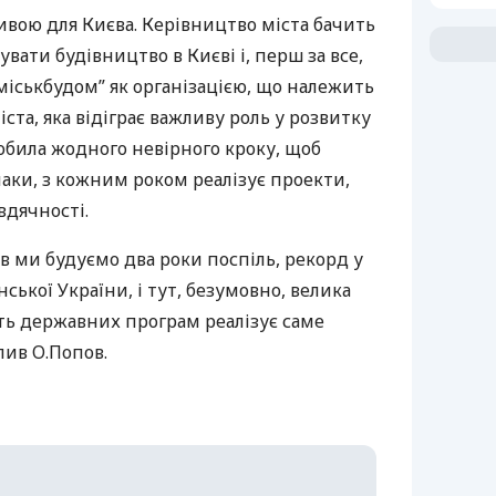
ливою для Києва. Керівництво міста бачить
вати будівництво в Києві і, перш за все,
іськбудом” як організацією, що належить
ста, яка відіграє важливу роль у розвитку
обила жодного невірного кроку, щоб
аки, з кожним роком реалізує проекти,
вдячності.
в ми будуємо два роки поспіль, рекорд у
ської України, і тут, безумовно, велика
сть державних програм реалізує саме
лив О.Попов.