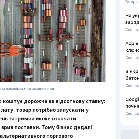
Вчора 
На ук
заряд
Сьогод
Apple
ключо
Сьогод
В Укр
бетон
Сьогод
с та перевірка міжнародних угод
Googl
о коштує дорожче за відсоткову ставку:
почне
лату, товар потрібно запускати у
Сьогодн
день затримки може означати
зрив поставки. Тому бізнес дедалі
 альтернативного торгового