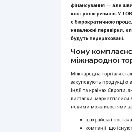
фінансування — але шви
контролю ризиків. У ТОВ
є бюрократичною проце
незалежні перевірки, кл
будуть перераховані.
Чому комплаєнс
міжнародної тор
Міжнародна торгівля стал
закуповують продукцію в 
Індії та країнах Європи,
виставки, маркетплейси а
новими можливостями зрос
шахрайські постач
компанії, що існую