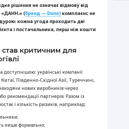
дке рішення не означає відмову від
 «ДАНН.» (
бренд — Done)
комплаєнс не
дурою: кожна угода проходить дві
ієнта і постачальника, перш ніж кошти
 став критичним для
гівлі
а доступнішою: українські компанії
Китаї, Південно-Східної Азії, Туреччині,
 знаходячи нових виробників через
бо рекомендації партнерів. Разом із
тає і кількість ризиків, наприклад:
альники;
ть лише формально;