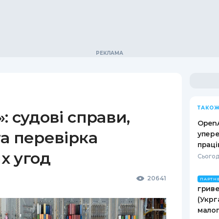
ТАКОЖ
: судові справи,
OpenA
а перевірка
упере
праці
х угод
Сьогод
20641
ПАРТН
гриве
(Укрг
малог