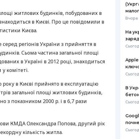
(Укрг
РЕЙТИНГ ДЕБЕТОВИХ
ПУТІВНИ
малог
площі житлових будинків, побудованих в
КАРТОК
СТРАХУ
Вчора 
 знаходиться в Києві. Про це повідомили в
ЩОМІСЯЧНИЙ ОГЛЯД
ВСІ СТРА
тистики Києва.
На ук
КЕШБЕКУ
заряд
СТРАХОВ
е серед регіонів України з прийняття в
Сьогод
ПУТІВНИКИ ПО
динків. Сьома частина загальної площі
БАНКІВСЬКИХ КАРТКАХ
ВІДГУКИ
КОМПАНІ
Apple
ованих в Україні в 2012 році, знаходиться
ключо
 у комітеті.
ДОСТАВК
Сьогод
 року в Києві прийнято в експлуатацію
КОНТАКТ
В Укр
етрів загальної площі житлових будинків,
бетон
о з показником 2000 р. і в 6,7 рази
Сьогод
Googl
почне
лови
КМДА
Олександра Попова, другий рік
Сьогодн
рекордну кількість житла.