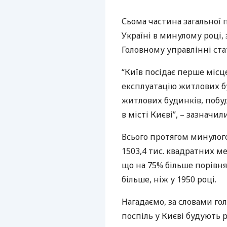
Сьома частина загальної 
Україні в минулому році,
Головному управлінні ста
“Київ посідає перше місц
експлуатацію житлових бу
житлових будинків, побуд
в місті Києві”, – зазначили
Всього протягом минулого
1503,4 тис. квадратних м
що на 75% більше порівнян
більше, ніж у 1950 році.
Нагадаємо, за словами го
поспіль у Києві будують 