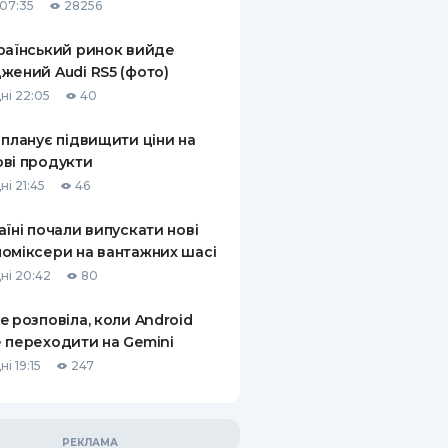
07:35
28256
раїнський ринок вийде
жений Audi RS5 (фото)
ні 22:05
40
 планує підвищити ціни на
ві продукти
ні 21:45
46
аїні почали випускати нові
оміксери на вантажних шасі
ні 20:42
80
e розповіла, коли Android
 переходити на Gemini
і 19:15
247