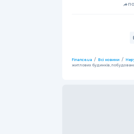
П
/
/
Finance.ua
Всі новини
Нер
житлових будинків, побудованих