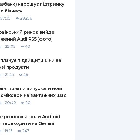
азбанк) нарощує підтримку
КИ ПО
о бізнесу
ВАННЮ
07:35
28256
ХОВІ ПОЛІСИ
раїнський ринок вийде
жений Audi RS5 (фото)
І КОМПАНІЇ
ні 22:05
40
 ПРО СТРАХОВІ
Ї
 планує підвищити ціни на
ві продукти
А І ОПЛАТА
ні 21:45
46
И
аїні почали випускати нові
оміксери на вантажних шасі
ні 20:42
80
e розповіла, коли Android
 переходити на Gemini
і 19:15
247