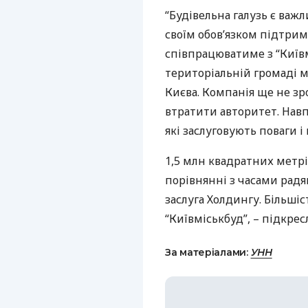
“Будівельна галузь є важ
своїм обов’язком підтриму
співпрацюватиме з “Київм
територіальній громаді мі
Києва. Компанія ще не зр
втратити авторитет. Навп
які заслуговують поваги і 
1,5 млн квадратних метрі
порівнянні з часами радян
заслуга Холдингу. Більші
“Київміськбуд”, – підкрес
За матеріалами:
УНН