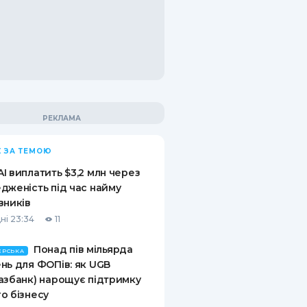
 ЗА ТЕМОЮ
I виплатить $3,2 млн через
дженість під час найму
вників
ні 23:34
11
Понад пів мільярда
ЕРСЬКА
нь для ФОПів: як UGB
азбанк) нарощує підтримку
о бізнесу