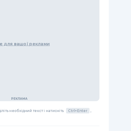
е для вашої реклами
літь необхідний текст і натисніть
Ctrl+Enter
,