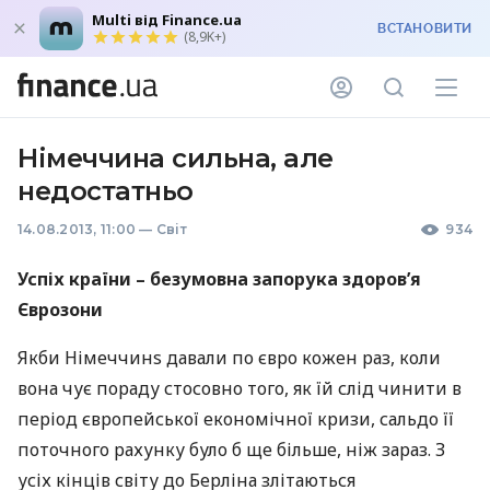
Multi від Finance.ua
ВСТАНОВИТИ
(8,9K+)
Німеччина сильна, але
недостатньо
14.08.2013, 11:00
—
Світ
934
Успіх країни – безумовна запорука здоров’я
Єврозони
Якби Німеччинs давали по євро кожен раз, коли
вона чує пораду стосовно того, як їй слід чинити в
період європейської економічної кризи, сальдо її
поточного рахунку було б ще більше, ніж зараз. З
усіх кінців світу до Берліна злітаються