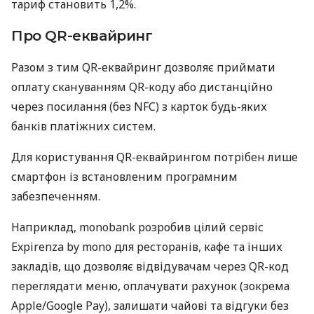
тариф становить 1,2%.
Про QR-еквайринг
Разом з тим QR-еквайринг дозволяє приймати
оплату скануванням QR-коду або дистанційно
через посилання (без NFC) з карток будь-яких
банків платіжних систем.
Для користування QR-еквайрингом потрібен лише
смартфон із встановленим програмним
забезпеченням.
Наприклад, monobank розробив цілий сервіс
Expirenza by mono для ресторанів, кафе та інших
закладів, що дозволяє відвідувачам через QR-код
переглядати меню, оплачувати рахунок (зокрема
Apple/Google Pay), залишати чайові та відгуки без