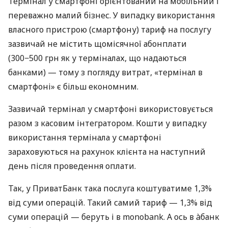
Термінал у смартфоні орієнтований на мобільний і
переважно малий бізнес. У випадку використання
власного пристрою (смартфону) тариф на послугу
зазвичай не містить щомісячної абонплати
(300−500 грн як у терміналах, що надаються
банками) — тому з погляду витрат, «термінал в
смартфоні» є більш економним.
Зазвичай термінал у смартфоні використовується
разом з касовим інтегратором. Кошти у випадку
використання термінала у смартфоні
зараховуються на рахунок клієнта на наступний
день після проведення оплати.
Так, у ПриватБанк така послуга коштуватиме 1,3%
від суми операцій. Такий самий тариф — 1,3% від
суми операцій — беруть і в monobank. А ось в àбанк