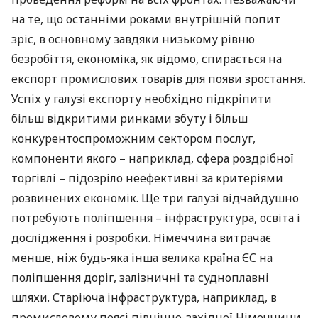
на те, що останніми роками внутрішній попит
зріс, в основному завдяки низькому рівню
безробіття, економіка, як відомо, спирається на
експорт промислових товарів для появи зростання.
Успіх у галузі експорту необхідно підкріпити
більш відкритими ринками збуту і більш
конкурентоспроможним сектором послуг,
компоненти якого – наприклад, сфера роздрібної
торгівлі – підозріло неефективні за критеріями
розвинених економік. Ще три галузі відчайдушно
потребують поліпшення – інфраструктура, освіта і
дослідження і розробки. Німеччина витрачає
менше, ніж будь-яка інша велика країна ЄС на
поліпшення доріг, залізничні та судноплавні
шляхи. Старіюча інфраструктура, наприклад, в
промисловому поясі північно-західної Німеччини,