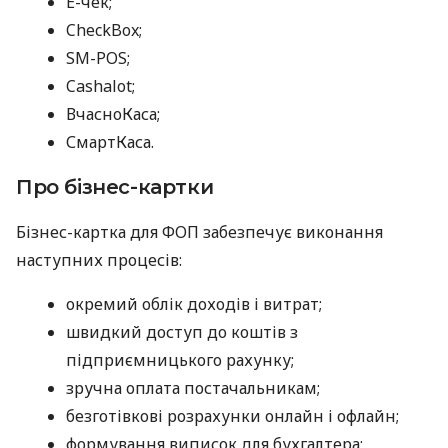
E-чек;
CheckBox;
SM-POS;
Cashalot;
ВчасноКаса;
СмартКаса.
Про бізнес-картки
Бізнес-картка для ФОП забезпечує виконання
наступних процесів:
окремий облік доходів і витрат;
швидкий доступ до коштів з
підприємницького рахунку;
зручна оплата постачальникам;
безготівкові розрахунки онлайн і офлайн;
формування виписок для бухгалтера;