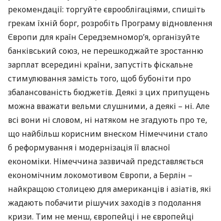
рекомендації: торгуйте єврооблігаціями, спишіть
грекам їхній борг, розробіть Програму відновлення
Європи для країн Середземномор’я, організуйте
банківський союз, не перешкоджайте зростанню
зарплат всередині країни, запустіть фіскальне
стимулювання замість того, щоб бубоніти про
збалансованість бюджетів. Деякі з цих припущень
можна вважати вельми слушними, а деякі – ні. Але
всі вони ні словом, ні натяком не згадують про те,
що найбільш корисним внеском Німеччини стало
б реформування і модернізація її власної
економіки. Німеччина зазвичай представляється
економічним локомотивом Європи, а Берлін –
найкращою столицею для американців і азіатів, які
жадають побачити рішучих заходів з подолання
кризи. Тим не менш, європейці і не європейці