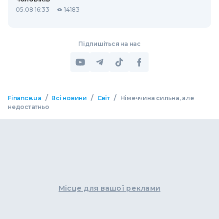
05.08 16:33
14183
Підпишіться на нас
/
/
/
Finance.ua
Всі новини
Світ
Німеччина сильна, але
недостатньо
Місце для вашої реклами