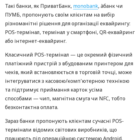
Такі банки, як ПриватБанк,
monobank
, àбанк чи
ПУМБ, пропонують своїм клієнтам на вибір
різноманітні рішення для організації еквайрингу:
POS-термінал, термінал у смартфоні, QR-еквайринг
або інтернет-еквайринг.
Класичний POS-термінал — це окремий фізичний
платіжний пристрій з вбудованим принтером для
чеків, який встановлюється в торговій точці, може
інтегруватися з касовою/комп'ютерною технікою
та підтримує приймання карток усіма
способами — чип, магнітна смуга чи NFC, тобто
безконтактна оплата.
Зараз банки пропонують клієнтам сучасні POS-
термінали відомих світових виробників, що
працюють під операційною системою Android.