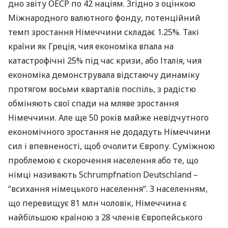
дно звіту
ОЕСР
по 42 націям. Згідно з оцінкою
Міжнародного валютного фонду, потенційний
темп зростання Німеччини складає 1.25%. Такі
країни як Греція, чия економіка впала на
катастрофічні 25% під час кризи, або Італія, чия
економіка демонструвала відстаючу динаміку
протягом восьми кварталів поспіль, з радістю
обміняють свої спади на мляве зростання
Німеччини. Але ще 50 років майже невідчутного
економічного зростання не додадуть Німеччини
сил і впевненості, щоб очолити Європу. Суміжною
проблемою є скорочення населення або те, що
німці називають Schrumpfnation Deutschland –
“всихання німецького населення”. З населенням,
що перевищує 81 млн чоловік, Німеччина є
найбільшою країною з 28 членів Європейського