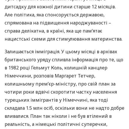
дитсадку для кожної дитини старше 12 місяців.
Але політика, яка спонсорується державою,
спрямована на підвищення народжуваності –
справа делікатна, в країні, яка ще пам’ятає
нацистські схеми для стимулювання материнства.
Залишається імміграція. У цьому місяці в архівах
британського уряду спливла інформація про те, що
в 1982 році Гельмут Коль, колишній канцлер
Німеччини, розповів Маргарет Тетчер,
колишньому прем’єр-міністру, про свій план за
чотири роки вдвічі скоротити частку населення
турецьких іммігрантів у Німеччині, яка тоді
складала 1.5 млн осіб, оскільки вони не надто добре
вливалися. План так ніколи і не був втілений в
реальність, а німецькі політичні суперечки,