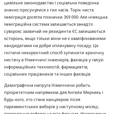
цивільне законодавство і соціальна поведінка
значно просунулися з тих часів. Торік чиста
імміграція досягла позначки 369 000. Але німецька
імміграційна система залишається занадто
суворою: зазвичай не резиденти ЄС залишаються
осторонь, якщо тільки вони не є кваліфікованими
кандидатами на добре оплачувану посаду. Це
гнітюче некоректний спосіб зупинити хронічну
нестачу в Німеччині інженерів, фахівців у галузі
інформаційних технологій, фармацевтів,
соціальних працівників та інших фахівців.
Демографічна напруга Німеччини робить
пріоритетним напрямком для Ангели Меркель і
будь-кого, хто стане канцлером після
парламентських виборів у наступному місяці,
проведення реформ на всіх фронтах. Незважаючи