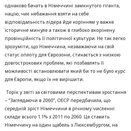
однаково бачать в Німеччині замкнутого гіганта,
націю, чиє небажання взяти на себе
відповідальність лідера йде корінням у важке
історичне минуле а також в глибоко вкорінену
провінційність її політичної культури. Не так легко
зрозуміти, що Німеччина, незважаючи на свій
статус оплоту для Єврозони, стикається з низкою
довгострокових проблем, які позбавлять її
можливості встановлювати який би то не було курс
для Європи, якщо їх не вирішити.
Торік у звіті за світовими перспективам зростання
– “Заглядаючи в 2060”,
ОЕСР
передбачила, що
середній зріст Німеччини в річному численні
складе всього 1.1% з 2011 по 2060. Це ставить
Німеччину на один щабель з Люксембургом, на