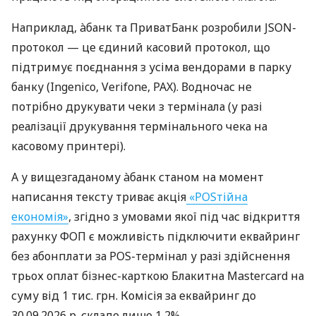
Наприклад, àбанк та ПриватБанк розробили JSON-
протокол — це єдиний касовий протокол, що
підтримує поєднання з усіма вендорами в парку
банку (Ingenico, Verifone, PAX). Водночас не
потрібно друкувати чеки з термінала (у разі
реалізації друкування термінального чека на
касовому принтері).
А у вищезгаданому àбанк станом на момент
написання тексту триває акція
«POSтійна
економія»
, згідно з умовами якої під час відкриття
рахунку ФОП є можливість підключити еквайринг
без абонплати за POS-термінал у разі здійснення
трьох оплат бізнес-карткою Блакитна Mastercard на
суму від 1 тис. грн. Комісія за еквайринг до
30.09.2026 р. складе лише 1,2%.