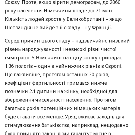
Союзу. Проте, якщо вірити демографам, до 2060
року населення Німеччини впаде до 71 млн.
Кількість людей зросте у Великобританії – якщо
Шотландія не вийде з її складу – і у Франції.
Серед причин цього спаду – надзвичайно низький
рівень народжуваності і невисокі рівні чистої
імміграції. У Німеччині на одну жінку припадає
1.36 пологів – один з найнижчих рівнів в Європі.
Що важливіше, протягом останніх 30 років,
коефіцієнт фертильності тримався нижче
позначки 2.1 дитини на жінку, необхідної для
збереження чисельності населення. Протягом
багатьох років потенційних німецьких матерів
буде ставати все менше. Уряд вживає заходів для
стимулювання батьківства, наприклад, нещодавно
було прийнято закон, який гарантує місце в