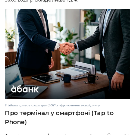
У àбанк триває акція для ФОП з підключення еквайрингу
Про термінал у смартфоні (Tap to
Phone)