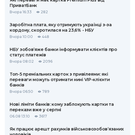
Які переваги має картка Premium Plus від
ПриватБанк
Вчора 16:33
282
Заробітна плата, яку отримують українці з-за
кордону, скоротилася на 23,6% - НБУ
Вчора 10:00
448
НБУ зобов’яже банки інформувати клієнтів про
статус платежів
Вчора 08:02
2096
Топ-5 преміальних карток з привілеями: які
переваги можуть отримати нині VIP-клієнти
банків
Вчора 06:50
789
Нові ліміти банків: кому заблокують картки та
перекази вже у серпні
06.08 13:10
3617
Як працює арешт рахунків військовозобов’язаних
чоловіків