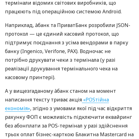
термінали відомих світових виробників, що
працюють під операційною системою Android.
Наприклад, àбанк та ПриватБанк розробили JSON-
протокол — це єдиний касовий протокол, що
підтримує поєднання з усіма вендорами в парку
банку (Ingenico, Verifone, PAX). Водночас не
потрібно друкувати чеки з термінала (у разі
реалізації друкування термінального чека на
касовому принтері).
А у вищезгаданому àбанк станом на момент
написання тексту триває акція
«POSтійна
економія»
, згідно з умовами якої під час відкриття
рахунку ФОП є можливість підключити еквайринг
без абонплати за POS-термінал у разі здійснення
трьох оплат бізнес-карткою Блакитна Mastercard на