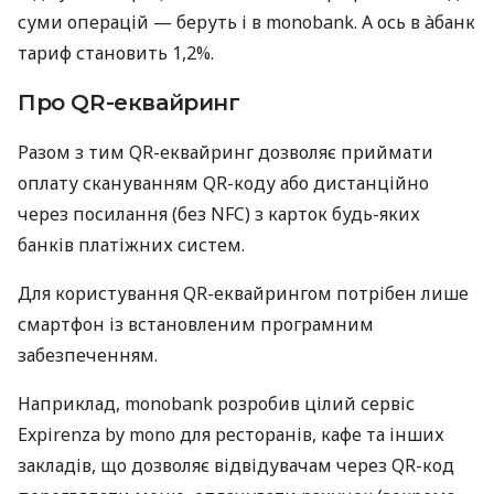
суми операцій — беруть і в monobank. А ось в àбанк
тариф становить 1,2%.
Про QR-еквайринг
Разом з тим QR-еквайринг дозволяє приймати
оплату скануванням QR-коду або дистанційно
через посилання (без NFC) з карток будь-яких
банків платіжних систем.
Для користування QR-еквайрингом потрібен лише
смартфон із встановленим програмним
забезпеченням.
Наприклад, monobank розробив цілий сервіс
Expirenza by mono для ресторанів, кафе та інших
закладів, що дозволяє відвідувачам через QR-код