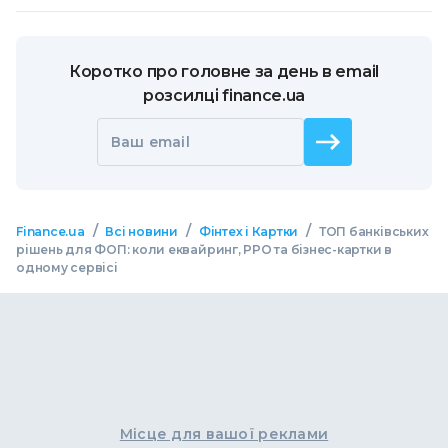
Коротко про головне за день в email
розсилці finance.ua
Ваш email
/
/
/
Finance.ua
Всі новини
Фінтех і Картки
ТОП банківських
рішень для ФОП: коли еквайринг, РРО та бізнес-картки в
одному сервісі
Місце для вашої реклами