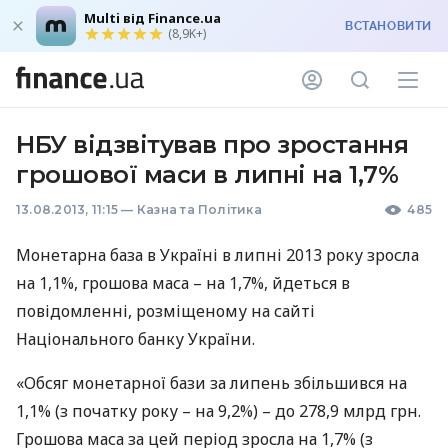
Multi від Finance.ua
ВСТАНОВИТИ
(8,9K+)
НБУ відзвітував про зростання
грошової маси в липні на 1,7%
13.08.2013, 11:15
—
Казна та Політика
485
Монетарна база в Україні в липні 2013 року зросла
на 1,1%, грошова маса – на 1,7%, йдеться в
повідомленні, розміщеному на сайті
Національного банку України.
«Обсяг монетарної бази за липень збільшився на
1,1% (з початку року – на 9,2%) – до 278,9 млрд грн.
Грошова маса за цей період зросла на 1,7% (з