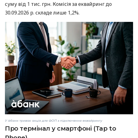
суму від 1 тис. грн. Комісія за еквайринг до
30.09.2026 р. складе лише 1,2%.
У àбанк триває акція для ФОП з підключення еквайрингу
Про термінал у смартфоні (Tap to
Phone)