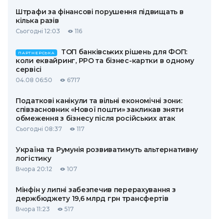
Штрафи за фінансові порушення підвищать в
кілька разів
Сьогодні 12:03
116
ТОП банківських рішень для ФОП:
ПАРТНЕРСЬКА
коли еквайринг, РРО та бізнес-картки в одному
сервісі
04.08 06:50
6717
Податкові канікули та вільні економічні зони:
співзасновник «Нової пошти» закликав зняти
обмеження з бізнесу після російських атак
Сьогодні 08:37
117
Україна та Румунія розвиватимуть альтернативну
логістику
Вчора 20:12
107
Мінфін у липні забезпечив перерахування з
держбюджету 19,6 млрд грн трансфертів
Вчора 11:23
517