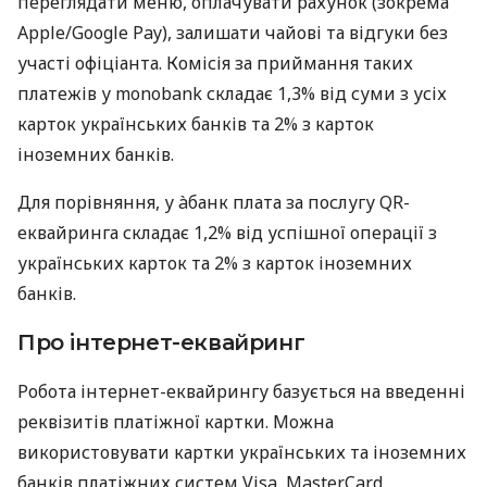
переглядати меню, оплачувати рахунок (зокрема
Apple/Google Pay), залишати чайові та відгуки без
участі офіціанта. Комісія за приймання таких
платежів у monobank складає 1,3% від суми з усіх
карток українських банків та 2% з карток
іноземних банків.
Для порівняння, у àбанк плата за послугу QR-
еквайринга складає 1,2% від успішної операції з
українських карток та 2% з карток іноземних
банків.
Про інтернет-еквайринг
Робота інтернет-еквайрингу базується на введенні
реквізитів платіжної картки. Можна
використовувати картки українських та іноземних
банків платіжних систем Visa, MasterCard,