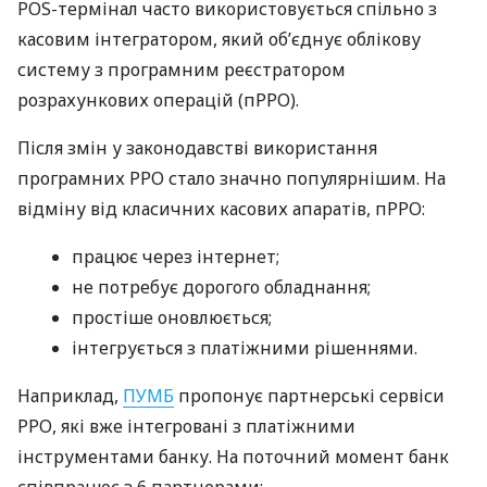
POS-термінал часто використовується спільно з
касовим інтегратором, який об’єднує облікову
систему з програмним реєстратором
розрахункових операцій (пРРО).
Після змін у законодавстві використання
програмних РРО стало значно популярнішим. На
відміну від класичних касових апаратів, пРРО:
працює через інтернет;
не потребує дорогого обладнання;
простіше оновлюється;
інтегрується з платіжними рішеннями.
Наприклад,
ПУМБ
пропонує партнерські сервіси
РРО, які вже інтегровані з платіжними
інструментами банку. На поточний момент банк
співпрацює з 6 партнерами: