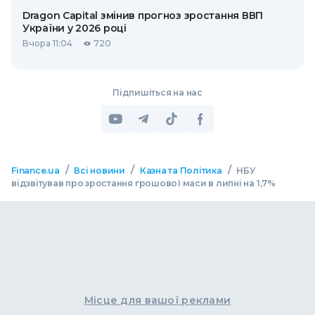
Dragon Capital змінив прогноз зростання ВВП
України у 2026 році
Вчора 11:04
720
Підпишіться на нас
/
/
/
Finance.ua
Всі новини
Казна та Політика
НБУ
відзвітував про зростання грошової маси в липні на 1,7%
Місце для вашої реклами