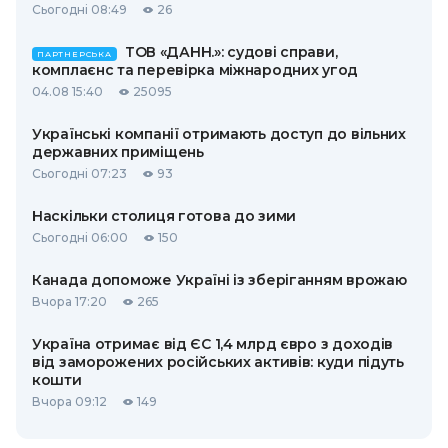
Сьогодні 08:49
26
ТОВ «ДАНН.»: судові справи,
ПАРТНЕРСЬКА
комплаєнс та перевірка міжнародних угод
04.08 15:40
25095
Українські компанії отримають доступ до вільних
державних приміщень
Сьогодні 07:23
93
Наскільки столиця готова до зими
Сьогодні 06:00
150
Канада допоможе Україні із зберіганням врожаю
Вчора 17:20
265
Україна отримає від ЄС 1,4 млрд євро з доходів
від заморожених російських активів: куди підуть
кошти
Вчора 09:12
149