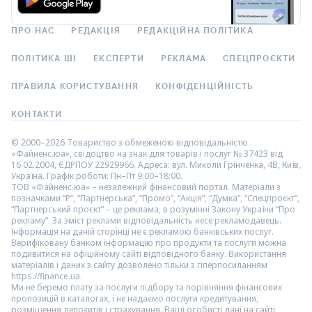
ПРО НАС
РЕДАКЦІЯ
РЕДАКЦІЙНА ПОЛІТИКА
ПОЛІТИКА ШІ
ЕКСПЕРТИ
РЕКЛАМА
СПЕЦПРОЄКТИ
ПРАВИЛА КОРИСТУВАННЯ
КОНФІДЕНЦІЙНІСТЬ
КОНТАКТИ
© 2000–2026 Товариство з обмеженою відповідальністю
«Файненс.юа», свідоцтво на знак для товарів і послуг № 37423 від
16.02.2004, ЄДРПОУ 22929966. Адреса: вул. Миколи Грінченка, 4В, Київ,
Україна. Графік роботи: Пн–Пт 9:00–18:00.
ТОВ «Файненс.юа» – незалежний фінансовий портал. Матеріали з
позначками “Р”, “Партнерська”, “Промо”, “Акція”, “Думка”, “Спецпроєкт”,
“Партнерський проєкт” – це реклама, в розумінні Закону України “Про
рекламу”. За зміст реклами відповідальність несе рекламодавець.
Інформація на даній сторінці не є рекламою банківських послуг.
Верифіковану банком інформацію про продукти та послуги можна
подивитися на офіційному сайті відповідного банку. Використання
матеріалів і даних з сайту дозволено тільки з гіперпосиланням
https://finance.ua.
Ми не беремо плату за послуги підбору та порівняння фінансових
пропозицій в каталогах, і не надаємо послуги кредитування,
розміщення депозитів і страхування. Ваші особисті дані на сайті