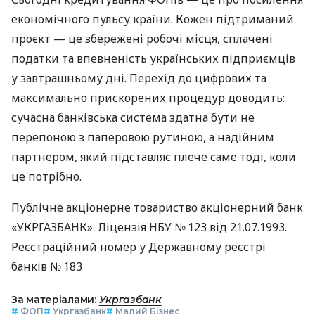
економічного пульсу країни. Кожен підтриманий
проєкт — це збережені робочі місця, сплачені
податки та впевненість українських підприємців
у завтрашньому дні. Перехід до цифрових та
максимально прискорених процедур доводить:
сучасна банківська система здатна бути не
перепоною з паперовою рутиною, а надійним
партнером, який підставляє плече саме тоді, коли
це потрібно.
Публічне акціонерне товариство акціонерний банк
«УКРГАЗБАНК». Ліцензія НБУ № 123 від 21.07.1993.
Реєстраційний номер у Державному реєстрі
банків № 183
За матеріалами:
Укргазбанк
#
ФОП
#
Укргазбанк
#
Малий Бізнес