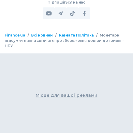
Підпишіться на нас
/
/
/
Finance.ua
Всі новини
Казна та Політика
Монетарні
підсумки липня свідчать про збереження довіри до гривні -
НБУ
Місце для вашої реклами