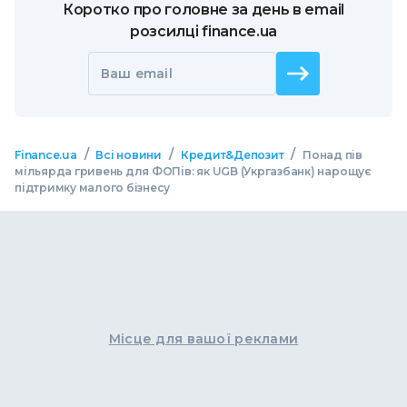
Коротко про головне за день в email
розсилці finance.ua
Ваш email
/
/
/
Finance.ua
Всі новини
Кредит&Депозит
Понад пів
мільярда гривень для ФОПів: як UGB (Укргазбанк) нарощує
підтримку малого бізнесу
Місце для вашої реклами