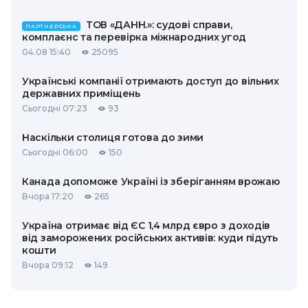
ТОВ «ДАНН.»: судові справи,
ПАРТНЕРСЬКА
комплаєнс та перевірка міжнародних угод
04.08 15:40
25095
Українські компанії отримають доступ до вільних
державних приміщень
Сьогодні 07:23
93
Наскільки столиця готова до зими
Сьогодні 06:00
150
Канада допоможе Україні із зберіганням врожаю
Вчора 17:20
265
Україна отримає від ЄС 1,4 млрд євро з доходів
від заморожених російських активів: куди підуть
кошти
Вчора 09:12
149