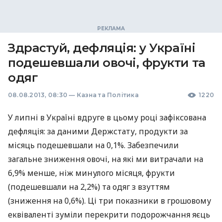
Здрастуй, дефляція: у Україні
подешевшали овочі, фрукти та
одяг
08.08.2013, 08:30
—
Казна та Політика
1220
У липні в Україні вдруге в цьому році зафіксована
дефляція: за даними Держстату, продукти за
місяць подешевшали на 0,1%. Забезпечили
загальне зниження овочі, на які ми витрачали на
6,9% менше, ніж минулого місяця, фрукти
(подешевшали на 2,2%) та одяг з взуттям
(зниження на 0,6%). Ці три показники в грошовому
еквіваленті зуміли перекрити подорожчання яєць