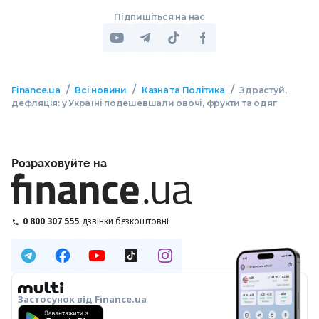
Підпишіться на нас
/
/
/
Finance.ua
Всі новини
Казна та Політика
Здрастуй,
дефляція: у Україні подешевшали овочі, фрукти та одяг
Розраховуйте на
0 800 307 555
дзвінки безкоштовні
Застосунок від Finance.ua