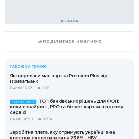
ПОДІЛИТИСЯ НОВИНОЮ
ТАКОЖ ЗА ТЕМОЮ
Які переваги має картка Premium Plus від
ПриватБанк
Вчора 16:33
276
ТОП банківських рішень для ФОП:
ПАРТНЕРСЬКА
коли еквайринг, РРО та бізнес-картки в одному
сервісі
04.08 06:50
16314
Заробітна плата, яку отримують українці з-за
кордону, скоротилася на 23,6% - НБУ