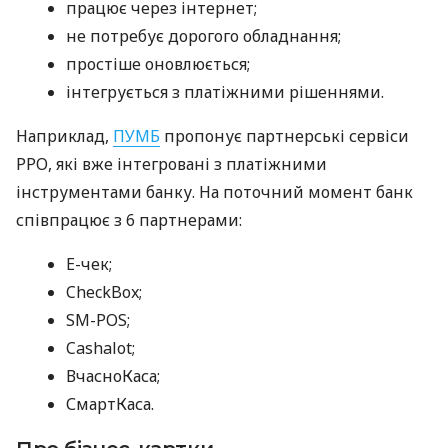
працює через інтернет;
не потребує дорогого обладнання;
простіше оновлюється;
інтегрується з платіжними рішеннями.
Наприклад,
ПУМБ
пропонує партнерські сервіси
РРО, які вже інтегровані з платіжними
інструментами банку. На поточний момент банк
співпрацює з 6 партнерами:
E-чек;
CheckBox;
SM-POS;
Cashalot;
ВчасноКаса;
СмартКаса.