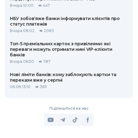
Вчора 10:00
447
НБУ зобов’яже банки інформувати клієнтів про
статус платежів
Вчора 08:02
2083
Топ-5 преміальних карток з привілеями: які
переваги можуть отримати нині VIP-клієнти
банків
Вчора 06:50
787
Нові ліміти банків: кому заблокують картки та
перекази вже у серпні
06.08 13:10
3611
Підпишіться на нас