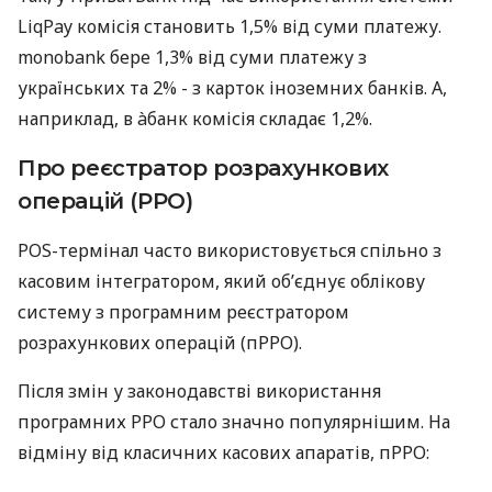
LiqPay комісія становить 1,5% від суми платежу.
monobank бере 1,3% від суми платежу з
українських та 2% - з карток іноземних банків. А,
наприклад, в àбанк комісія складає 1,2%.
Про реєстратор розрахункових
операцій (РРО)
POS-термінал часто використовується спільно з
касовим інтегратором, який об’єднує облікову
систему з програмним реєстратором
розрахункових операцій (пРРО).
Після змін у законодавстві використання
програмних РРО стало значно популярнішим. На
відміну від класичних касових апаратів, пРРО: