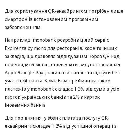
Для користування QR-еквайрингом потрібен лише
смартфон із встановленим програмним
забезпеченням.
Наприклад, monobank розробив цілий сервіс
Expirenza by mono для ресторанів, кафе та інших
закладів, що дозволяє відвідувачам через QR-код
переглядати меню, оплачувати рахунок (зокрема
Apple/Google Pay), залишати чайові та відгуки без
участі офіціанта. Комісія за приймання таких
платежів у monobank складає 1,3% від суми з усіх
карток українських банків та 2% з карток
іноземних банків.
Для порівняння, у àбанк плата за послугу QR-
еквайринга складає 1,2% від успішної операції з