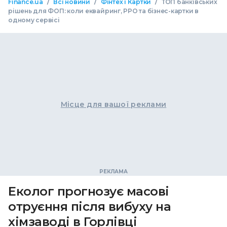
/
/
/
Finance.ua
Всі новини
Фінтех і Картки
ТОП банківських
рішень для ФОП: коли еквайринг, РРО та бізнес-картки в
одному сервісі
Місце для вашої реклами
Еколог прогнозує масові
отруєння після вибуху на
хімзаводі в Горлівці