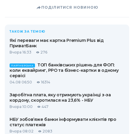
ПОДІЛИТИСЯ НОВИНОЮ
ТАКОЖ ЗА ТЕМОЮ
Які переваги має картка Premium Plus від
ПриватБанк
Вчора 16:33
276
ТОП банківських рішень для ФОП:
ПАРТНЕРСЬКА
коли еквайринг, РРО та бізнес-картки в одному
сервісі
04.08 06:50
16314
Заробітна плата, яку отримують українці з-за
кордону, скоротилася на 23,6% - НБУ
Вчора 10:00
447
НБУ зобов’яже банки інформувати клієнтів про
статус платежів
Вчора 08:02
2083