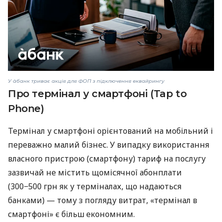
У àбанк триває акція для ФОП з підключення еквайрингу
Про термінал у смартфоні (Tap to
Phone)
Термінал у смартфоні орієнтований на мобільний і
переважно малий бізнес. У випадку використання
власного пристрою (смартфону) тариф на послугу
зазвичай не містить щомісячної абонплати
(300−500 грн як у терміналах, що надаються
банками) — тому з погляду витрат, «термінал в
смартфоні» є більш економним.