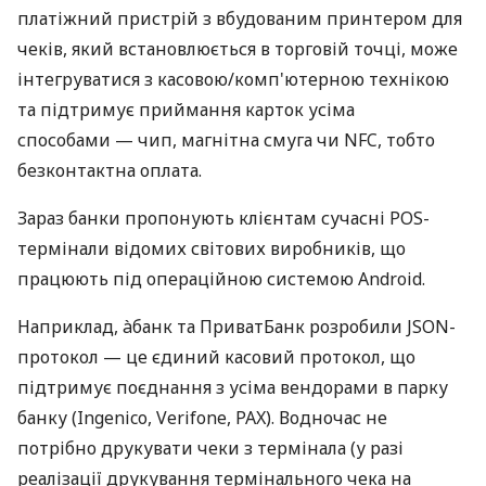
платіжний пристрій з вбудованим принтером для
чеків, який встановлюється в торговій точці, може
інтегруватися з касовою/комп'ютерною технікою
та підтримує приймання карток усіма
способами — чип, магнітна смуга чи NFC, тобто
безконтактна оплата.
Зараз банки пропонують клієнтам сучасні POS-
термінали відомих світових виробників, що
працюють під операційною системою Android.
Наприклад, àбанк та ПриватБанк розробили JSON-
протокол — це єдиний касовий протокол, що
підтримує поєднання з усіма вендорами в парку
банку (Ingenico, Verifone, PAX). Водночас не
потрібно друкувати чеки з термінала (у разі
реалізації друкування термінального чека на