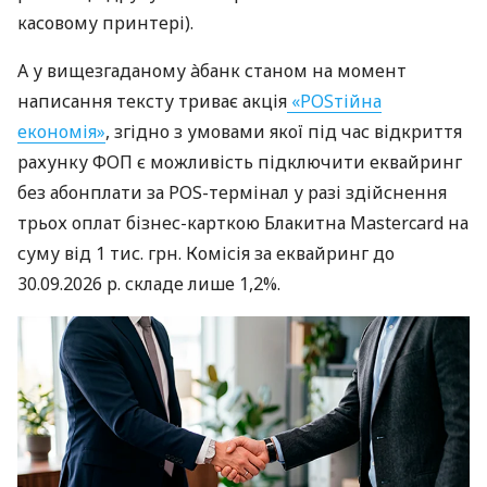
касовому принтері).
А у вищезгаданому àбанк станом на момент
написання тексту триває акція
«POSтійна
економія»
, згідно з умовами якої під час відкриття
рахунку ФОП є можливість підключити еквайринг
без абонплати за POS-термінал у разі здійснення
трьох оплат бізнес-карткою Блакитна Mastercard на
суму від 1 тис. грн. Комісія за еквайринг до
30.09.2026 р. складе лише 1,2%.