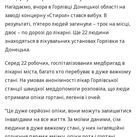
Нагадаємо, вчора в Горлівці Донецької області на
заводі концерну «Стирол» стався вибух. В
результаті, п’ятеро людей загинули – троє на місці,
двоє – по дорозі до лікарні. Ще 22 людини
знаходяться в лікувальних установах Горлівки та
Донецька.
Серед 22 робочих, госпіталізованих медбригад в
лікарні міста, багато хто перебуває в дуже важкому
стані. На умовах анонімності лікар Горлівської
станції швидкої меддопомоги розповіла, що люди
отримали опіки гортані, легенів і очей.
“Це дуже серйозні опіки, вони можуть залишитися
інвалідами на все життя. За моїми даними, сім
людини в дуже важкому стані, у них інгаляційні
отруєння парами аміаку, опіки рота і гортані,