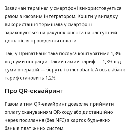
Зазвичай термінал у смартфоні використовується
разом з касовим інтегратором. Кошти у випадку
використання термінала у смартфоні
зараховуються на рахунок клієнта на наступний
день після проведення оплати.
Так, у ПриватБанк така послуга коштуватиме 1,3%
від суми операцій. Такий самий тариф — 1,3% від
суми операцій — беруть і в monobank. А ось в àбанк
тариф становить 1,2%.
Про QR-еквайринг
Разом з тим QR-еквайринг дозволяє приймати
оплату скануванням QR-коду або дистанційно
через посилання (без NFC) з карток будь-яких
банків платіжних систем.