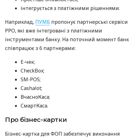
інтегрується з платіжними рішеннями.
Наприклад,
ПУМБ
пропонує партнерські сервіси
РРО, які вже інтегровані з платіжними
інструментами банку. На поточний момент банк
співпрацює з 6 партнерами:
E-чек;
CheckBox;
SM-POS;
Cashalot;
ВчасноКаса;
СмартКаса.
Про бізнес-картки
Бізнес-картка для ФОП забезпечує виконання