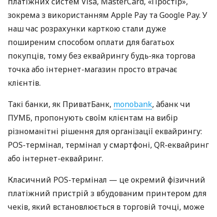
платіжних систем Visa, MasterCard, «Простір»,
зокрема з використанням Apple Pay та Google Pay. У
наш час розрахунки карткою стали дуже
поширеним способом оплати для багатьох
покупців, тому без еквайрингу будь-яка торгова
точка або інтернет-магазин просто втрачає
клієнтів.
Такі банки, як ПриватБанк,
monobank
, àбанк чи
ПУМБ, пропонують своїм клієнтам на вибір
різноманітні рішення для організації еквайрингу:
POS-термінал, термінал у смартфоні, QR-еквайринг
або інтернет-еквайринг.
Класичний POS-термінал — це окремий фізичний
платіжний пристрій з вбудованим принтером для
чеків, який встановлюється в торговій точці, може