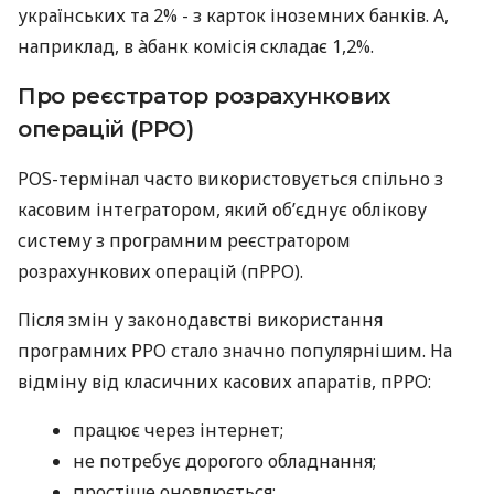
українських та 2% - з карток іноземних банків. А,
наприклад, в àбанк комісія складає 1,2%.
Про реєстратор розрахункових
операцій (РРО)
POS-термінал часто використовується спільно з
касовим інтегратором, який об’єднує облікову
систему з програмним реєстратором
розрахункових операцій (пРРО).
Після змін у законодавстві використання
програмних РРО стало значно популярнішим. На
відміну від класичних касових апаратів, пРРО:
працює через інтернет;
не потребує дорогого обладнання;
простіше оновлюється;