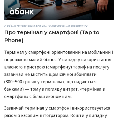
У àбанк триває акція для ФОП з підключення еквайрингу
Про термінал у смартфоні (Tap to
Phone)
Термінал у смартфоні орієнтований на мобільний і
переважно малий бізнес. У випадку використання
власного пристрою (смартфону) тариф на послугу
зазвичай не містить щомісячної абонплати
(300−500 грн як у терміналах, що надаються
банками) — тому з погляду витрат, «термінал в
смартфоні» є більш економним.
Зазвичай термінал у смартфоні використовується
разом з касовим інтегратором. Кошти у випадку