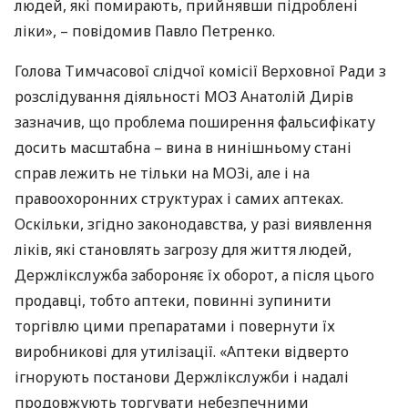
людей, які помирають, прийнявши підроблені
ліки», – повідомив Павло Петренко.
Голова Тимчасової слідчої комісії Верховної Ради з
розслідування діяльності
МОЗ
Анатолій Дирів
зазначив, що проблема поширення фальсифікату
досить масштабна – вина в нинішньому стані
справ лежить не тільки на
МОЗ
і, але і на
правоохоронних структурах і самих аптеках.
Оскільки, згідно законодавства, у разі виявлення
ліків, які становлять загрозу для життя людей,
Держлікслужба забороняє їх оборот, а після цього
продавці, тобто аптеки, повинні зупинити
торгівлю цими препаратами і повернути їх
виробникові для утилізації. «Аптеки відверто
ігнорують постанови Держлікслужби і надалі
продовжують торгувати небезпечними