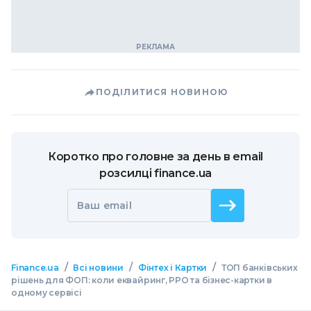
ПОДІЛИТИСЯ НОВИНОЮ
Коротко про головне за день в email
розсилці finance.ua
Ваш email
/
/
/
Finance.ua
Всі новини
Фінтех і Картки
ТОП банківських
рішень для ФОП: коли еквайринг, РРО та бізнес-картки в
одному сервісі