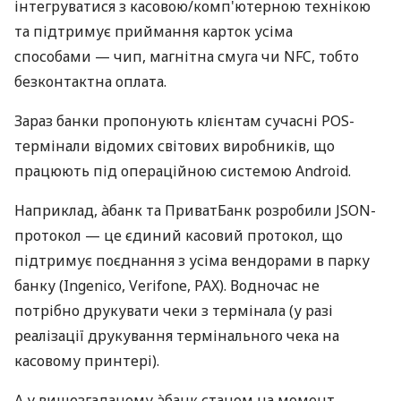
інтегруватися з касовою/комп'ютерною технікою
та підтримує приймання карток усіма
способами — чип, магнітна смуга чи NFC, тобто
безконтактна оплата.
Зараз банки пропонують клієнтам сучасні POS-
термінали відомих світових виробників, що
працюють під операційною системою Android.
Наприклад, àбанк та ПриватБанк розробили JSON-
протокол — це єдиний касовий протокол, що
підтримує поєднання з усіма вендорами в парку
банку (Ingenico, Verifone, PAX). Водночас не
потрібно друкувати чеки з термінала (у разі
реалізації друкування термінального чека на
касовому принтері).
А у вищезгаданому àбанк станом на момент