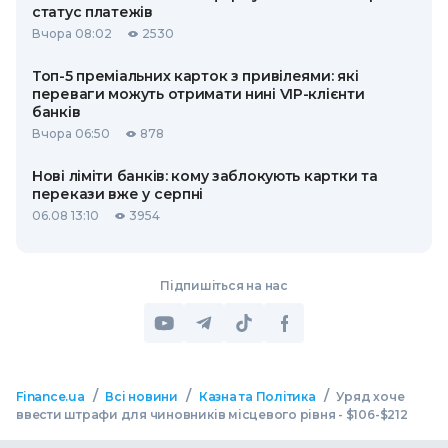
статус платежів
Вчора 08:02
2530
Топ-5 преміальних карток з привілеями: які
переваги можуть отримати нині VIP-клієнти
банків
Вчора 06:50
878
Нові ліміти банків: кому заблокують картки та
перекази вже у серпні
06.08 13:10
3954
Підпишіться на нас
/
/
/
Finance.ua
Всі новини
Казна та Політика
Уряд хоче
ввести штрафи для чиновників місцевого рівня - $106-$212