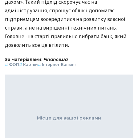
дахом». Такий підхід скорочує час на
адміністрування, спрощує облік і допомагає
підприємцям зосередитися на розвитку власної
справи, а не на вирішенні технічних питань.
Головне -на старті правильно вибрати банк, який
дозволить все це втілити.
За матеріалами:
Finance.ua
#
ФОП
#
Картки
#
Інтернет-Банкінг
Місце для вашої реклами