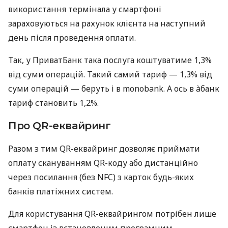
використання термінала у смартфоні
зараховуються на рахунок клієнта на наступний
день після проведення оплати.
Так, у ПриватБанк така послуга коштуватиме 1,3%
від суми операцій. Такий самий тариф — 1,3% від
суми операцій — беруть і в monobank. А ось в àбанк
тариф становить 1,2%.
Про QR-еквайринг
Разом з тим QR-еквайринг дозволяє приймати
оплату скануванням QR-коду або дистанційно
через посилання (без NFC) з карток будь-яких
банків платіжних систем.
Для користування QR-еквайрингом потрібен лише
смартфон із встановленим програмним