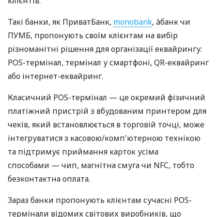
клієнтів.
Такі банки, як ПриватБанк,
monobank
, àбанк чи
ПУМБ, пропонують своїм клієнтам на вибір
різноманітні рішення для організації еквайрингу:
POS-термінал, термінал у смартфоні, QR-еквайринг
або інтернет-еквайринг.
Класичний POS-термінал — це окремий фізичний
платіжний пристрій з вбудованим принтером для
чеків, який встановлюється в торговій точці, може
інтегруватися з касовою/комп'ютерною технікою
та підтримує приймання карток усіма
способами — чип, магнітна смуга чи NFC, тобто
безконтактна оплата.
Зараз банки пропонують клієнтам сучасні POS-
термінали відомих світових виробників, що