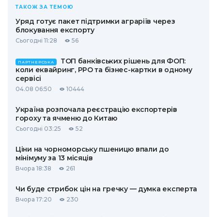
ТАКОЖ ЗА ТЕМОЮ
Уряд готує пакет підтримки аграріїв через
блокування експорту
Сьогодні 11:28
56
ТОП банківських рішень для ФОП:
ПАРТНЕРСЬКА
коли еквайринг, РРО та бізнес-картки в одному
сервісі
04.08 06:50
10444
Україна розпочала реєстрацію експортерів
гороху та ячменю до Китаю
Сьогодні 03:25
52
Ціни на чорноморську пшеницю впали до
мінімуму за 13 місяців
Вчора 18:38
261
Чи буде стрибок цін на гречку — думка експерта
Вчора 17:20
230