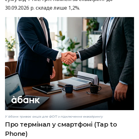
30.09.2026 р. складе лише 1,2%.
У àбанк триває акція для ФОП з підключення еквайрингу
Про термінал у смартфоні (Tap to
Phone)