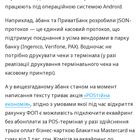
працюють під операційною системою Android.
Наприклад, àбанк та ПриватБанк розробили JSON-
протокол — це єдиний касовий протокол, що
підтримує поєднання з усіма вендорами в парку
банку (Ingenico, Verifone, PAX). Водночас не
потрібно друкувати чеки з термінала (у разі
реалізації друкування термінального чека на
касовому принтері).
А у вищезгаданому àбанк станом на момент
написання тексту триває акція
«POSтійна
економія»
, згідно з умовами якої під час відкриття
рахунку ФОП є можливість підключити еквайринг
без абонплати за POS-термінал у разі здійснення
трьох оплат бізнес-карткою Блакитна Mastercard на
суму від 1 тис. грн. Комісія за еквайринг до