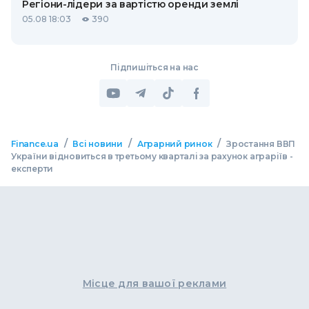
Регіони-лідери за вартістю оренди землі
05.08 18:03
390
Підпишіться на нас
/
/
/
Finance.ua
Всі новини
Аграрний ринок
Зростання ВВП
України відновиться в третьому кварталі за рахунок аграріїв -
експерти
Місце для вашої реклами