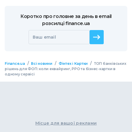
Коротко про головне за день в email
розсилці finance.ua
Ваш email
/
/
/
Finance.ua
Всі новини
Фінтех і Картки
ТОП банківських
рішень для ФОП: коли еквайринг, РРО та бізнес-картки в
одному сервісі
Місце для вашої реклами