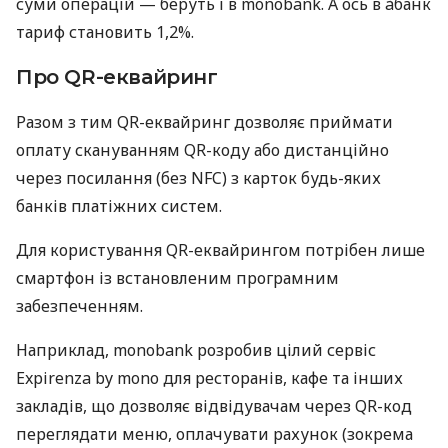
суми операцій — беруть і в monobank. А ось в àбанк
тариф становить 1,2%.
Про QR-еквайринг
Разом з тим QR-еквайринг дозволяє приймати
оплату скануванням QR-коду або дистанційно
через посилання (без NFC) з карток будь-яких
банків платіжних систем.
Для користування QR-еквайрингом потрібен лише
смартфон із встановленим програмним
забезпеченням.
Наприклад, monobank розробив цілий сервіс
Expirenza by mono для ресторанів, кафе та інших
закладів, що дозволяє відвідувачам через QR-код
переглядати меню, оплачувати рахунок (зокрема