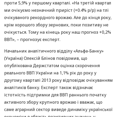
проти 5,9% у першому кварталі. «На третій квартал
ми очікуємо незначний приріст (+0.4% р/р) на тлі
очікуваного рекордного врожаю. Але до кінця року,
крім хорошого збору зернових, поки позитиву не
очікується. Тому на кінець року наш прогноз +0,2%
ВВП», – прогнозує експерт.
Начальник аналітичного відділу «Альфа-Банку»
(Україна) Олексій Блінов повідомив, що
опублікована Держстатом оцінка скорочення
реального
ВВП
України на 1,1% рік до року у
другому кварталі 2013 року відповідає очікуванням
аналітиків банку. Експерт також відзначає
істотність підтримки для
ВВП
раннього початку
активного збору крупного врожаю і вважає, що
саме аграрний сектор виведе динаміку української
економіки в область позитивних значень у