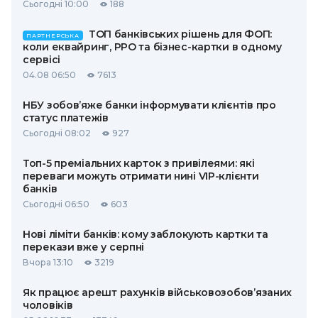
Сьогодні 10:00
188
ТОП банківських рішень для ФОП:
ПАРТНЕРСЬКА
коли еквайринг, РРО та бізнес-картки в одному
сервісі
04.08 06:50
7613
НБУ зобов’яже банки інформувати клієнтів про
статус платежів
Сьогодні 08:02
927
Топ-5 преміальних карток з привілеями: які
переваги можуть отримати нині VIP-клієнти
банків
Сьогодні 06:50
603
Нові ліміти банків: кому заблокують картки та
перекази вже у серпні
Вчора 13:10
3219
Як працює арешт рахунків військовозобов’язаних
чоловіків