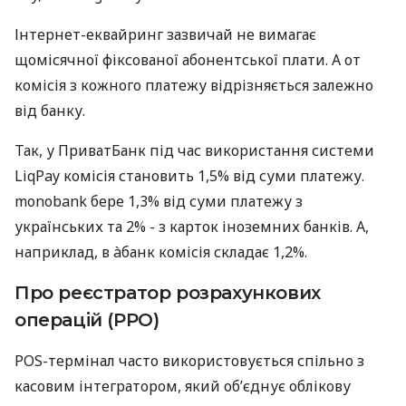
Інтернет-еквайринг зазвичай не вимагає
щомісячної фіксованої абонентської плати. А от
комісія з кожного платежу відрізняється залежно
від банку.
Так, у ПриватБанк під час використання системи
LiqPay комісія становить 1,5% від суми платежу.
monobank бере 1,3% від суми платежу з
українських та 2% - з карток іноземних банків. А,
наприклад, в àбанк комісія складає 1,2%.
Про реєстратор розрахункових
операцій (РРО)
POS-термінал часто використовується спільно з
касовим інтегратором, який об’єднує облікову