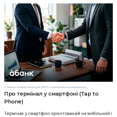
У àбанк триває акція для ФОП з підключення еквайрингу
Про термінал у смартфоні (Tap to
Phone)
Термінал у смартфоні орієнтований на мобільний і