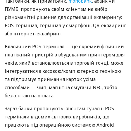
Такі банки, як ПриватБанк,
monobank
, àбанк чи
ПУМБ, пропонують своїм клієнтам на вибір
різноманітні рішення для організації еквайрингу:
POS-термінал, термінал у смартфоні, QR-еквайринг
або інтернет-еквайринг.
Класичний POS-термінал — це окремий фізичний
платіжний пристрій з вбудованим принтером для
чеків, який встановлюється в торговій точці, може
інтегруватися з касовою/комп'ютерною технікою
та підтримує приймання карток усіма
способами — чип, магнітна смуга чи NFC, тобто
безконтактна оплата.
Зараз банки пропонують клієнтам сучасні POS-
термінали відомих світових виробників, що
працюють під операційною системою Android.