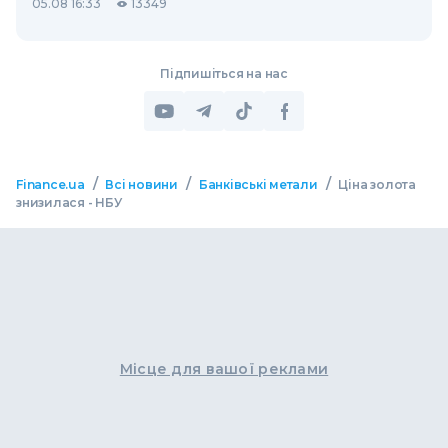
05.08 16:33
13349
Підпишіться на нас
/
/
/
Finance.ua
Всі новини
Банківські метали
Ціна золота
знизилася - НБУ
Місце для вашої реклами