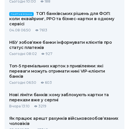
Сьогодні 10:00
188
ТОП банківських рішень для ФОП:
ПАРТНЕРСЬКА
коли еквайринг, РРО та бізнес-картки в одному
сервісі
04.08 06:50
7613
НБУ зобов’яже банки інформувати клієнтів про
статус платежів
Сьогодні 08:02
927
Топ-5 преміальних карток з привілеями: які
переваги можуть отримати нині VIP-клієнти
банків
Сьогодні 06:50
603
Нові ліміти банків: кому заблокують картки та
перекази вже у серпні
Вчора 13:10
3219
Як працює арешт рахунків військовозобов’язаних
чоловіків