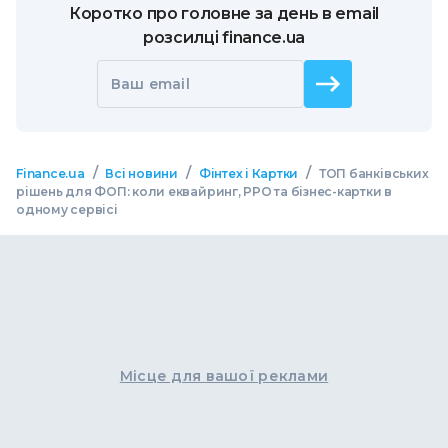
Коротко про головне за день в email
розсилці finance.ua
Ваш email
/
/
/
Finance.ua
Всі новини
Фінтех і Картки
ТОП банківських
рішень для ФОП: коли еквайринг, РРО та бізнес-картки в
одному сервісі
Місце для вашої реклами