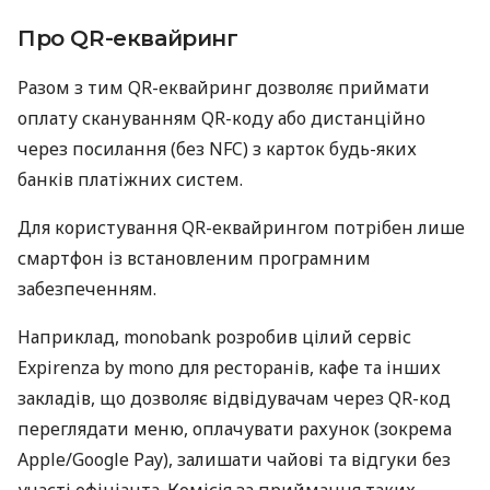
Про QR-еквайринг
Разом з тим QR-еквайринг дозволяє приймати
оплату скануванням QR-коду або дистанційно
через посилання (без NFC) з карток будь-яких
банків платіжних систем.
Для користування QR-еквайрингом потрібен лише
смартфон із встановленим програмним
забезпеченням.
Наприклад, monobank розробив цілий сервіс
Expirenza by mono для ресторанів, кафе та інших
закладів, що дозволяє відвідувачам через QR-код
переглядати меню, оплачувати рахунок (зокрема
Apple/Google Pay), залишати чайові та відгуки без
участі офіціанта. Комісія за приймання таких