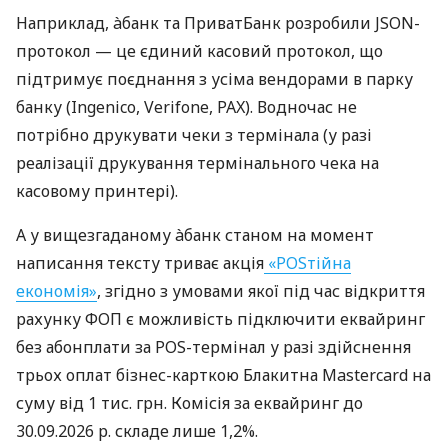
Наприклад, àбанк та ПриватБанк розробили JSON-
протокол — це єдиний касовий протокол, що
підтримує поєднання з усіма вендорами в парку
банку (Ingenico, Verifone, PAX). Водночас не
потрібно друкувати чеки з термінала (у разі
реалізації друкування термінального чека на
касовому принтері).
А у вищезгаданому àбанк станом на момент
написання тексту триває акція
«POSтійна
економія»
, згідно з умовами якої під час відкриття
рахунку ФОП є можливість підключити еквайринг
без абонплати за POS-термінал у разі здійснення
трьох оплат бізнес-карткою Блакитна Mastercard на
суму від 1 тис. грн. Комісія за еквайринг до
30.09.2026 р. складе лише 1,2%.