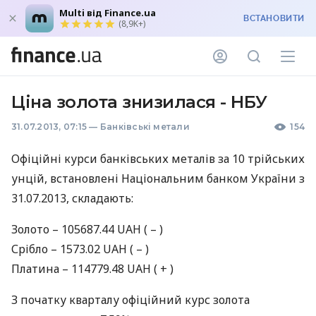
Multi від Finance.ua
ВСТАНОВИТИ
(8,9K+)
Ціна золота знизилася - НБУ
31.07.2013, 07:15
—
Банківські метали
154
Офіційні курси банківських металів за 10 трiйських
унцій, встановлені Національним банком України з
31.07.2013, складають:
Золото – 105687.44
UAH
( – )
Срiбло – 1573.02
UAH
( – )
Платина – 114779.48
UAH
( + )
З початку кварталу офіційний курс золота