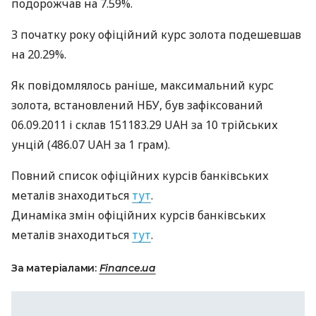
подорожчав на 7.59%.
З початку року офіційний курс золота подешевшав
на 20.29%.
Як повідомлялось раніше, максимальний курс
золота, встановлений
НБУ
, був зафіксований
06.09.2011 і склав 151183.29
UAH
за 10 трiйських
унцій (486.07
UAH
за 1 грам).
Повний список офіційних курсів банківських
металів знаходиться
тут
.
Динаміка змін офіційних курсів банківських
металів знаходиться
тут
.
За матеріалами:
Finance.ua