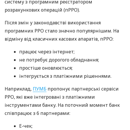
систему з програмним реєстратором
розрахункових операцій (пРРО).
Після змін у законодавстві використання
програмних РРО стало значно популярнішим. На
відміну від класичних касових апаратів, пРРО:
працює через інтернет;
не потребує дорогого обладнання;
простіше оновлюється;
інтегрується з платіжними рішеннями.
Наприклад,
ПУМБ
пропонує партнерські сервіси
РРО, які вже інтегровані з платіжними
інструментами банку. На поточний момент банк
співпрацює з 6 партнерами:
E-чек;