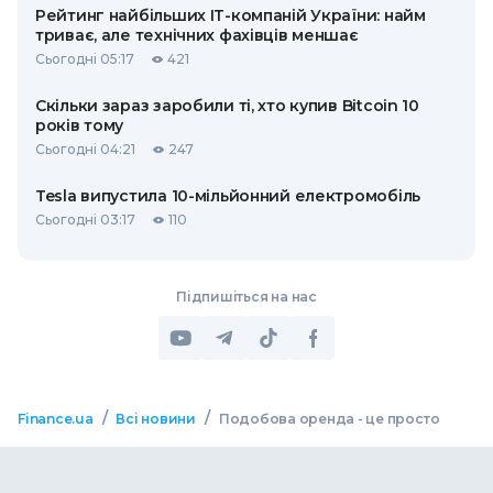
Рейтинг найбільших ІТ-компаній України: найм
триває, але технічних фахівців меншає
Сьогодні 05:17
421
Скільки зараз заробили ті, хто купив Bitcoin 10
років тому
Сьогодні 04:21
247
Tesla випустила 10-мільйонний електромобіль
Сьогодні 03:17
110
Підпишіться на нас
/
/
Finance.ua
Всі новини
Подобова оренда - це просто