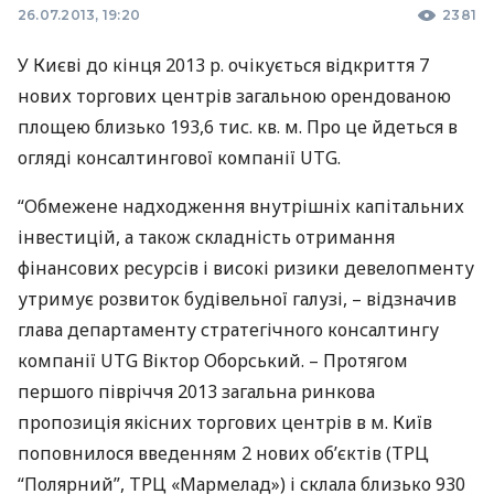
26.07.2013, 19:20
2381
У Києві до кінця 2013 р. очікується відкриття 7
нових торгових центрів загальною орендованою
площею близько 193,6 тис. кв. м. Про це йдеться в
огляді консалтингової компанії
UTG
.
“Обмежене надходження внутрішніх капітальних
інвестицій, а також складність отримання
фінансових ресурсів і високі ризики девелопменту
утримує розвиток будівельної галузі, – відзначив
глава департаменту стратегічного консалтингу
компанії
UTG
Віктор Оборський. – Протягом
першого півріччя 2013 загальна ринкова
пропозиція якісних торгових центрів в м. Київ
поповнилося введенням 2 нових об’єктів (
ТРЦ
“Полярний”,
ТРЦ
«Мармелад») і склала близько 930