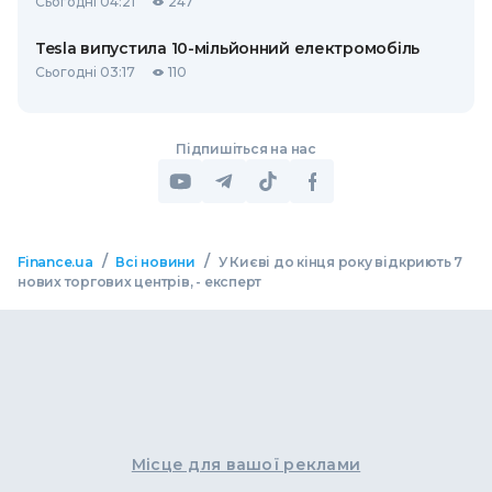
Сьогодні 04:21
247
Tesla випустила 10-мільйонний електромобіль
Сьогодні 03:17
110
Підпишіться на нас
/
/
Finance.ua
Всі новини
У Києві до кінця року відкриють 7
нових торгових центрів, - експерт
Місце для вашої реклами