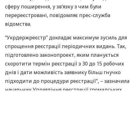
сферу поширення, у зв’язку з чим були
перереєстровані, повідомляє прес-служба
відомства.
“Укрдержреєстр” докладає максимум зусиль для
спрощення реєстрації періодичних видань. Так,
підготовлено законопроект, яким планується
скоротити термін реєстрації з 30 до 15 робочих
днів і дати можливість заявнику більш гнучко
підходити до процедури реєстрації”, – зазначила
начальник Управління реєстрації громадських
формувань, державної реєстрації друкованих
ЗМІ
та інформаційних агентств Державної
реєстраційної служби України Олена Семьоркіна.
Варто відзначити, що всього в Україні
зареєстровано 43630 друкованих засобів масової