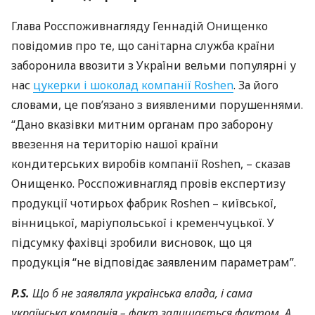
Глава Росспоживнагляду Геннадій Онищенко
повідомив про те, що санітарна служба країни
заборонила ввозити з України вельми популярні у
нас
цукерки і шоколад компанії Roshen
. За його
словами, це пов’язано з виявленими порушеннями.
“Дано вказівки митним органам про заборону
ввезення на територію нашої країни
кондитерських виробів компанії Roshen, – сказав
Онищенко. Росспоживнагляд провів експертизу
продукції чотирьох фабрик Roshen – київської,
вінницької, маріупольської і кременчуцької. У
підсумку фахівці зробили висновок, що ця
продукція “не відповідає заявленим параметрам”.
P.S.
Що б не заявляла українська влада, і сама
українська компанія – факт залишається фактом. А