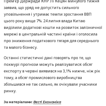
Прем’єр Держради
КНР
Лі Кецян минулого тижня
заявив, що уряд не допустить сильного
уповільнення і утримає темпи зростання
ВВП
цього року вище 7%. 24 липня влада Китаю
виділили додаткові кошти на розвиток залізничної
мережі в центральній частині країни і оголосила
про зниження податкового тягаря для середнього
та малого бізнесу.
Останні статистичні дані говорять про те, що
похмурі прогнози можуть реалізуватися: обсяг
експорту в червні виявився на 3,1% нижче, ніж рік
тому, а обсяг промислового виробництва
збільшився не так сильно, як очікували учасники
ринку.
За матеріалами:
Вєсті Економіка