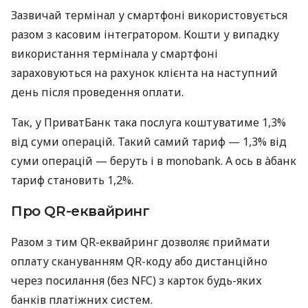
Зазвичай термінал у смартфоні використовується
разом з касовим інтегратором. Кошти у випадку
використання термінала у смартфоні
зараховуються на рахунок клієнта на наступний
день після проведення оплати.
Так, у ПриватБанк така послуга коштуватиме 1,3%
від суми операцій. Такий самий тариф — 1,3% від
суми операцій — беруть і в monobank. А ось в àбанк
тариф становить 1,2%.
Про QR-еквайринг
Разом з тим QR-еквайринг дозволяє приймати
оплату скануванням QR-коду або дистанційно
через посилання (без NFC) з карток будь-яких
банків платіжних систем.