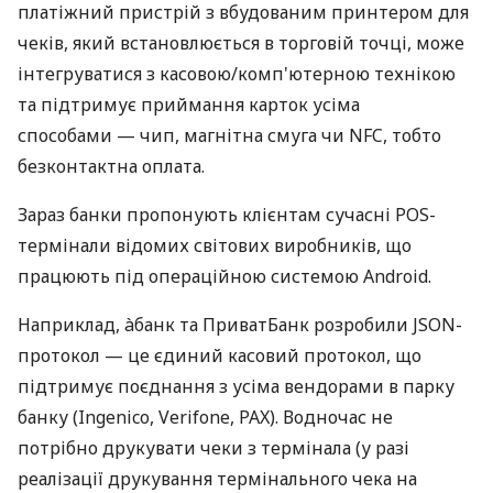
платіжний пристрій з вбудованим принтером для
чеків, який встановлюється в торговій точці, може
інтегруватися з касовою/комп'ютерною технікою
та підтримує приймання карток усіма
способами — чип, магнітна смуга чи NFC, тобто
безконтактна оплата.
Зараз банки пропонують клієнтам сучасні POS-
термінали відомих світових виробників, що
працюють під операційною системою Android.
Наприклад, àбанк та ПриватБанк розробили JSON-
протокол — це єдиний касовий протокол, що
підтримує поєднання з усіма вендорами в парку
банку (Ingenico, Verifone, PAX). Водночас не
потрібно друкувати чеки з термінала (у разі
реалізації друкування термінального чека на