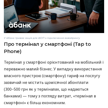
У àбанк триває акція для ФОП з підключення еквайрингу
Про термінал у смартфоні (Tap to
Phone)
Термінал у смартфоні орієнтований на мобільний і
переважно малий бізнес. У випадку використання
власного пристрою (смартфону) тариф на послугу
зазвичай не містить щомісячної абонплати
(300−500 грн як у терміналах, що надаються
банками) — тому з погляду витрат, «термінал в
смартфоні» є більш економним.