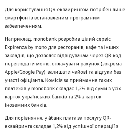
Для користування QR-еквайрингом потрібен лише
смартфон із встановленим програмним
забезпеченням.
Наприклад, monobank розробив цілий сервіс
Expirenza by mono для ресторанів, кафе та інших
закладів, що дозволяє відвідувачам через QR-код
переглядати меню, оплачувати рахунок (зокрема
Apple/Google Pay), залишати чайові та відгуки без
участі офіціанта. Комісія за приймання таких
платежів у monobank складає 1,3% від суми з усіх
карток українських банків та 2% з карток
іноземних банків.
Для порівняння, у àбанк плата за послугу QR-
еквайринга складає 1,2% від успішної операції з