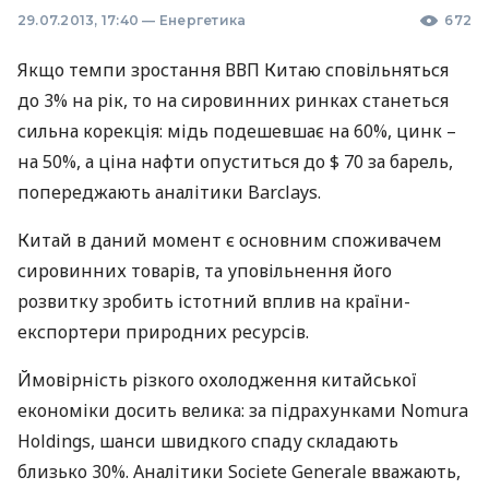
29.07.2013, 17:40
—
Енергетика
672
Якщо темпи зростання
ВВП
Китаю сповільняться
до 3% на рік, то на сировинних ринках станеться
сильна корекція: мідь подешевшає на 60%, цинк –
на 50%, а ціна нафти опуститься до $ 70 за барель,
попереджають аналітики Barclays.
Китай в даний момент є основним споживачем
сировинних товарів, та уповільнення його
розвитку зробить істотний вплив на країни-
експортери природних ресурсів.
Ймовірність різкого охолодження китайської
економіки досить велика: за підрахунками Nomura
Holdings, шанси швидкого спаду складають
близько 30%. Аналітики Societe Generale вважають,