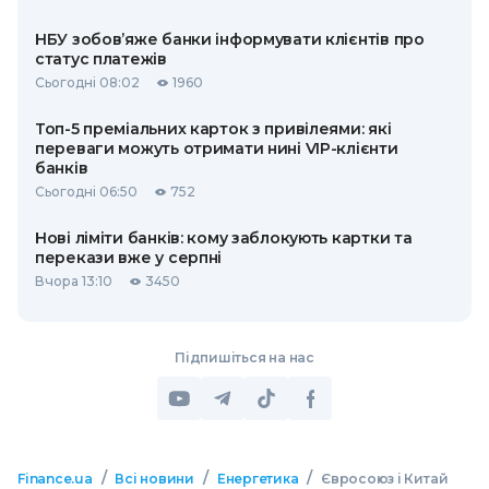
НБУ зобов’яже банки інформувати клієнтів про
статус платежів
Сьогодні 08:02
1960
Топ-5 преміальних карток з привілеями: які
переваги можуть отримати нині VIP-клієнти
банків
Сьогодні 06:50
752
Нові ліміти банків: кому заблокують картки та
перекази вже у серпні
Вчора 13:10
3450
Підпишіться на нас
/
/
/
Finance.ua
Всі новини
Енергетика
Євросоюз і Китай