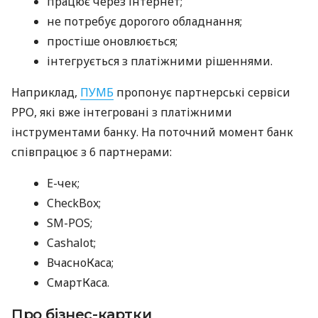
працює через інтернет;
не потребує дорогого обладнання;
простіше оновлюється;
інтегрується з платіжними рішеннями.
Наприклад,
ПУМБ
пропонує партнерські сервіси
РРО, які вже інтегровані з платіжними
інструментами банку. На поточний момент банк
співпрацює з 6 партнерами:
E-чек;
CheckBox;
SM-POS;
Cashalot;
ВчасноКаса;
СмартКаса.
Про бізнес-картки