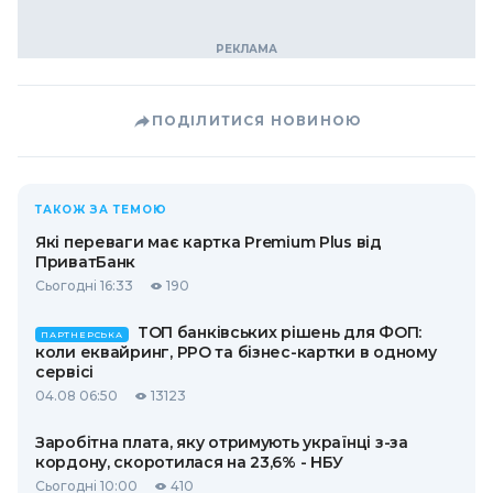
ПОДІЛИТИСЯ НОВИНОЮ
ТАКОЖ ЗА ТЕМОЮ
Які переваги має картка Premium Plus від
ПриватБанк
Сьогодні 16:33
190
ТОП банківських рішень для ФОП:
ПАРТНЕРСЬКА
коли еквайринг, РРО та бізнес-картки в одному
сервісі
04.08 06:50
13123
Заробітна плата, яку отримують українці з-за
кордону, скоротилася на 23,6% - НБУ
Сьогодні 10:00
410