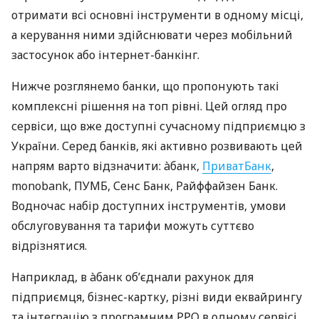
отримати всі основні інструменти в одному місці,
а керування ними здійснювати через мобільний
застосунок або інтернет-банкінг.
Нижче розглянемо банки, що пропонують такі
комплексні рішення на топ рівні. Цей огляд про
сервіси, що вже доступні сучасному підприємцю з
України. Серед банків, які активно розвивають цей
напрям варто відзначити: àбанк,
ПриватБанк
,
monobank, ПУМБ, Сенс Банк, Райффайзен Банк.
Водночас набір доступних інструментів, умови
обслуговування та тарифи можуть суттєво
відрізнятися.
Наприклад, в àбанк об’єднали рахунок для
підприємця, бізнес-картку, різні види еквайрингу
та інтеграцію з програмним РРО в одному сервісі.