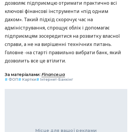
дозволяє підприємцю отримати практично всі
ключові фінансові інструменти «під одним
дахом». Такий підхід скорочує час на
адміністрування, спрощує облік і допомагає
підприємцям зосередитися на розвитку власної
справи, а не на вирішенні технічних питань.
Головне -на старті правильно вибрати банк, який
дозволить все це втілити.
За матеріалами:
Finance.ua
#
ФОП
#
Картки
#
Інтернет-Банкінг
Місце для вашої реклами