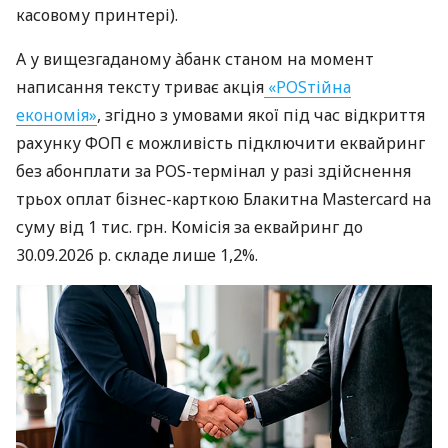
касовому принтері).
А у вищезгаданому àбанк станом на момент
написання тексту триває акція
«POSтійна
економія»
, згідно з умовами якої під час відкриття
рахунку ФОП є можливість підключити еквайринг
без абонплати за POS-термінал у разі здійснення
трьох оплат бізнес-карткою Блакитна Mastercard на
суму від 1 тис. грн. Комісія за еквайринг до
30.09.2026 р. складе лише 1,2%.