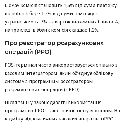
LiqPay комісія становить 1,5% від суми платежу.
monobank бере 1,3% від суми платежу з
українських та 2% - з карток іноземних банків. А,
наприклад, в àбанк комісія складає 1,2%.
Про реєстратор розрахункових
операцій (РРО)
POS-термінал часто використовується спільно з
касовим інтегратором, який об’єднує облікову
систему з програмним реєстратором
розрахункових операцій (пРРО).
Після змін у законодавстві використання
програмних РРО стало значно популярнішим. На
відміну від класичних касових апаратів, пРРО: