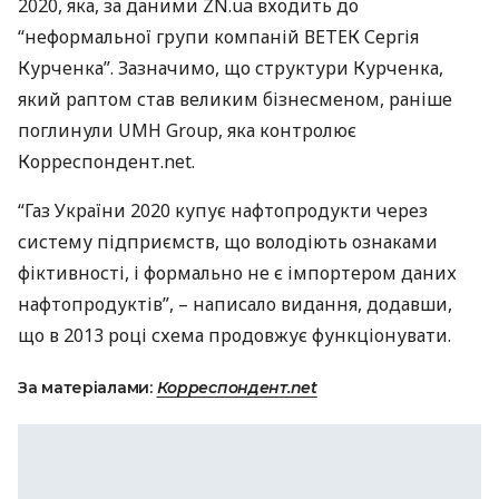
2020, яка, за даними ZN.ua входить до
“неформальної групи компаній
ВЕТЕК
Сергія
Курченка”. Зазначимо, що структури Курченка,
який раптом став великим бізнесменом, раніше
поглинули
UMH
Group, яка контролює
Корреспондент.net.
“Газ України 2020 купує нафтопродукти через
систему підприємств, що володіють ознаками
фіктивності, і формально не є імпортером даних
нафтопродуктів”, – написало видання, додавши,
що в 2013 році схема продовжує функціонувати.
За матеріалами:
Корреспондент.net