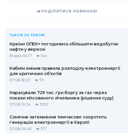
ПОДІЛИТИСЯ НОВИНОЮ
ТАКОЖ ЗА ТЕМОЮ
Країни ОПЕК+ погодились збільшити видобуток
нафти у вересні
Вчора 04:17
144
Кабмін змінив правила розподілу електроенергії
для критичних об’єктів
07.08 18:23
70
Нарахували 729 тис. грн боргу за газ через
покази зіпсованого лічильника (рішення суду)
07.08 10:24
3130
Сонячне затемнення тимчасово скоротить
генерацію електроенергії в Європі
07.08 04:45
317