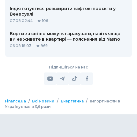
Індія готується розширити нафтові проєкти у
Венесуелі
07.08 02:44
106
Борги за світло можуть нарахувати, навіть якщо
ви не живете в квартирі — пояснення від Yasno
06.08 18:03
969
Підпишіться на нас
/
/
/
Finance.ua
Всі новини
Енергетика
Імпорт нафти в
Україну впав в 3,6 рази