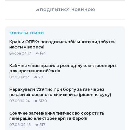
ПОДІЛИТИСЯ НОВИНОЮ
ТАКОЖ ЗА ТЕМОЮ
Країни ОПЕК+ погодились збільшити видобуток
нафти у вересні
Вчора 04:17
144
Кабмін змінив правила розподілу електроенергії
для критичних об’єктів
07.08 18:23
70
Нарахували 729 тис. грн боргу за газ через
покази зіпсованого лічильника (рішення суду)
07.08 10:24
3130
Сонячне затемнення тимчасово скоротить
генерацію електроенергії в Європі
07.08 04:45
317