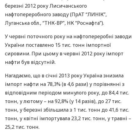
березні 2012 року Лисичанського
нафтопереробного заводу (ПрАТ “
ЛИНІК
”,
Луганська обл., “
ТНК
-ВР”, НК “Роснафта”).
У червні поточного року на нафтопереробні заводи
України поставлено 15 тис. тонн імпортної
сировини. При цьому в червні 2012 року імпорт
нафти був відсутній.
Нагадаємо, що в січні 2013 року Україна знизила
імпорт нафти на 78,3% (в 4,6 рази) у порівнянні з
відповідним періодом минулого року, до 84,4 тис.
тонн, у лютому – на 92,8% (у 14 разів), до 27 тис.
тонн, у березні збільшила з 1 тис. тонн до 41,6 тис.
тонн, у квітні імпортувала 23,2 тис. тонн, у травні –
25,2 тис. тонн.