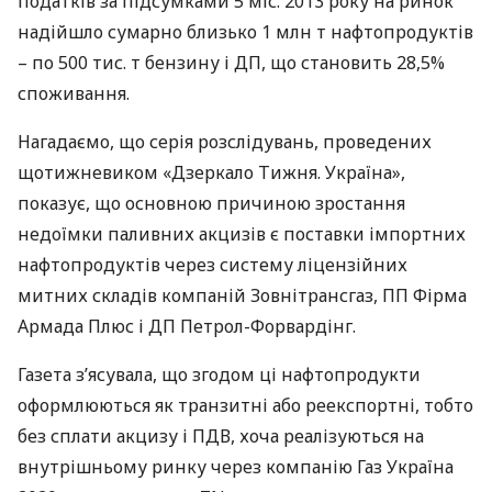
податків за підсумками 5 міс. 2013 року на ринок
надійшло сумарно близько 1 млн т нафтопродуктів
– по 500 тис. т бензину і ДП, що становить 28,5%
споживання.
Нагадаємо, що серія розслідувань, проведених
щотижневиком «Дзеркало Тижня. Україна»,
показує, що основною причиною зростання
недоїмки паливних акцизів є поставки імпортних
нафтопродуктів через систему ліцензійних
митних складів компаній Зовнітрансгаз, ПП Фірма
Армада Плюс і ДП Петрол-Форвардінг.
Газета з’ясувала, що згодом ці нафтопродукти
оформлюються як транзитні або реекспортні, тобто
без сплати акцизу і
ПДВ
, хоча реалізуються на
внутрішньому ринку через компанію Газ Україна