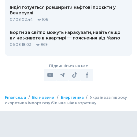
Індія готується розширити нафтові проєкти у
Венесуелі
07.08 02:44
106
Борги за світло можуть нарахувати, навіть якщо
ви не живете в квартирі — пояснення від Yasno
06.08 18:03
969
Підпишіться на нас
/
/
/
Finance.ua
Всі новини
Енергетика
Україна за півроку
скоротила імпорт газу більше, ніж на третину