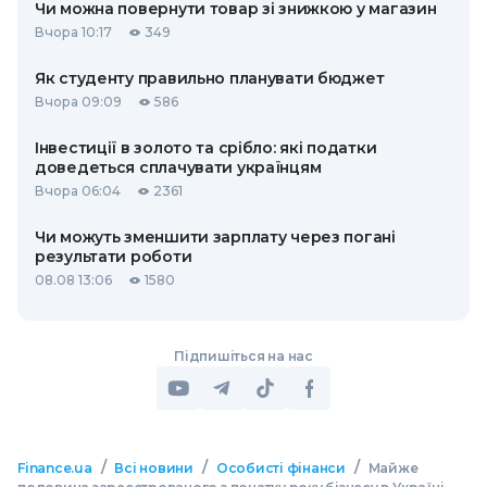
Чи можна повернути товар зі знижкою у магазин
Вчора 10:17
349
Як студенту правильно планувати бюджет
Вчора 09:09
586
Інвестиції в золото та срібло: які податки
доведеться сплачувати українцям
Вчора 06:04
2361
Чи можуть зменшити зарплату через погані
результати роботи
08.08 13:06
1580
Підпишіться на нас
/
/
/
Finance.ua
Всі новини
Особисті фінанси
Майже