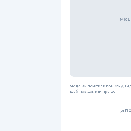
Місц
Якщо Ви помітили помилку, виді
щоб повідомити про це.
П