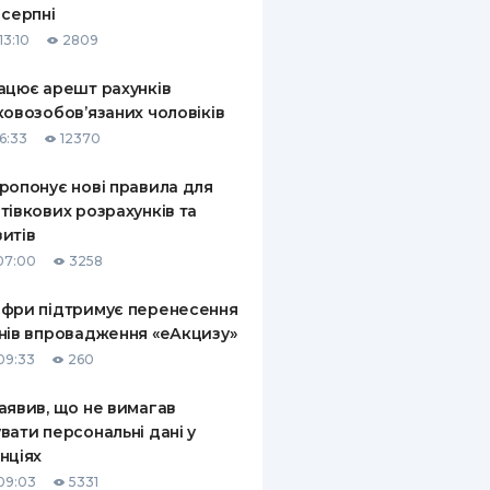
 серпні
КИ ПО
13:10
2809
ВАННЮ
ацює арешт рахунків
ХОВІ ПОЛІСИ
ковозобов’язаних чоловіків
6:33
12370
І КОМПАНІЇ
ропонує нові правила для
 ПРО СТРАХОВІ
Ї
тівкових розрахунків та
итів
А І ОПЛАТА
07:00
3258
И
фри підтримує перенесення
нів впровадження «еАкцизу»
09:33
260
аявив, що не вимагав
вати персональні дані у
нціях
09:03
5331