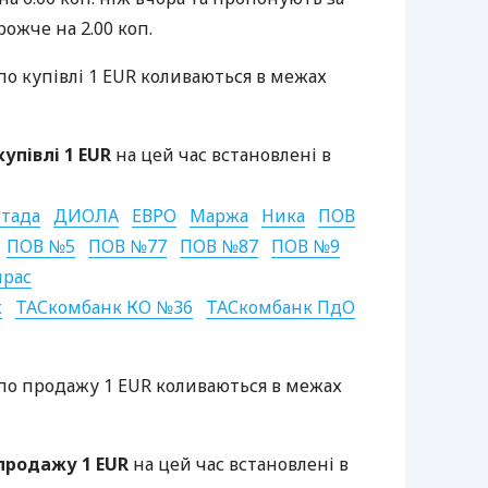
рожче на 2.00 коп.
по купівлі 1
EUR
коливаються в межах
упівлі 1
EUR
на цей час встановлені в
тада
ДИОЛА
ЕВРО
Маржа
Ника
ПОВ
ПОВ
№5
ПОВ
№77
ПОВ
№87
ПОВ
№9
ирас
к
ТАС
комбанк КО №36
ТАС
комбанк ПдО
по продажу 1
EUR
коливаються в межах
 продажу 1
EUR
на цей час встановлені в