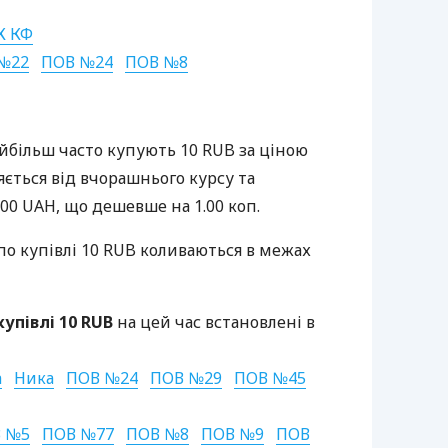
К
КФ
№22
ПОВ
№24
ПОВ
№8
йбільш часто купують 10
RUB
за ціною
няється від вчорашнього курсу та
100
UAH
, що дешевше на 1.00 коп.
по купівлі 10
RUB
коливаються в межах
упівлі 10
RUB
на цей час встановлені в
а
Ника
ПОВ
№24
ПОВ
№29
ПОВ
№45
В
№5
ПОВ
№77
ПОВ
№8
ПОВ
№9
ПОВ