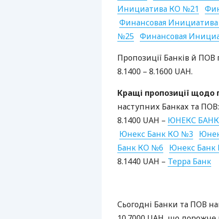
Инициатива КО №21
Фин
Финансовая Инициатива
№25
Финансовая Иници
Пропозиції Банків й
ПОВ
8.1400 – 8.1600
UAH
.
Кращі пропозиції щодо
наступних Банках та
ПОВ
:
8.1400
UAH
–
ЮНЕКС
БАНК
Юнекс Банк КО №3
Юнек
Банк КО №6
Юнекс Банк
8.1440
UAH
–
Терра Банк
Сьогодні Банки та
ПОВ
на
10.7000
UAH
, що дорожче 