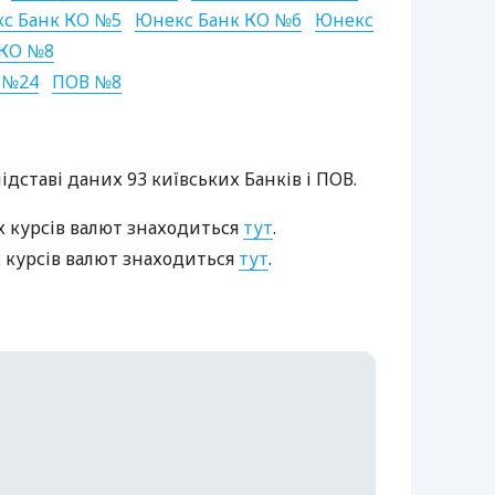
с Банк КО №5
Юнекс Банк КО №6
Юнекс
 КО №8
№24
ПОВ
№8
ідставі даних 93 київських Банків і
ПОВ
.
х курсів валют знаходиться
тут
.
 курсів валют знаходиться
тут
.