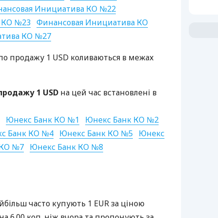
ансовая Инициатива КО №22
 КО №23
Финансовая Инициатива КО
атива КО №27
по продажу 1
USD
коливаються в межах
 продажу 1
USD
на цей час встановлені в
Юнекс Банк КО №1
Юнекс Банк КО №2
с Банк КО №4
Юнекс Банк КО №5
Юнекс
 КО №7
Юнекс Банк КО №8
йбільш часто купують 1
EUR
за ціною
на 6.00 коп. ніж вчора та пропонують за