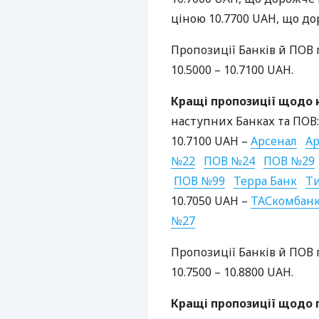
ціною 10.7700
UAH
, що до
Пропозиції Банків й
ПОВ
10.5000 – 10.7100
UAH
.
Кращі пропозиції щодо к
наступних Банках та
ПОВ
:
10.7100
UAH
–
Арсенал
Ар
№22
ПОВ
№24
ПОВ
№29
ПОВ
№99
Терра Банк
Т
10.7050
UAH
–
ТАС
комбан
№27
Пропозиції Банків й
ПОВ
10.7500 – 10.8800
UAH
.
Кращі пропозиції щодо