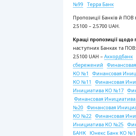
№99
Терра Банк
Пропозиції Банків й
ПОВ
2.5100 – 2.5700
UAH
.
Кращі пропозиції щодо
наступних Банках та
ПОВ
:
2.5100
UAH
–
Аккордбанк
сбережений
Финансова
КО №1
Финансовая Иниц
КО №11
Финансовая Ини
Инициатива КО №17
Фин
Финансовая Инициатива
№20
Финансовая Иници
КО №22
Финансовая Ини
Инициатива КО №25
Фин
БАНК
Юнекс Банк КО №1