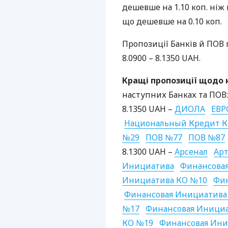
дешевше на 1.10 коп. ніж
що дешевше на 0.10 коп.
Пропозиції Банків й
ПОВ
8.0900 – 8.1350
UAH
.
Кращі пропозиції щодо к
наступних Банках та
ПОВ
:
8.1350
UAH
–
ДИОЛА
ЕВР
Национальный Кредит 
№29
ПОВ
№77
ПОВ
№87
8.1300
UAH
–
Арсенал
Арт
Инициатива
Финансова
Инициатива КО №10
Фин
Финансовая Инициатива
№17
Финансовая Иници
КО №19
Финансовая Ини