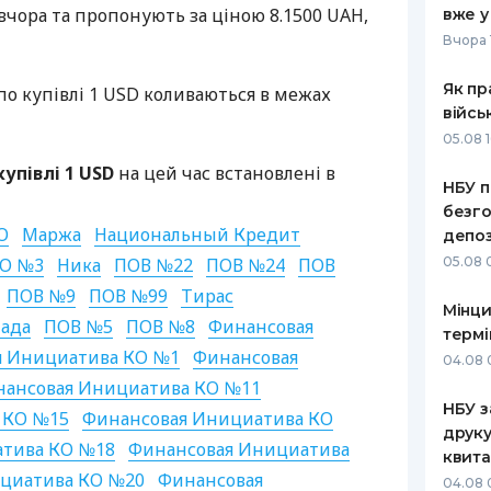
 вчора та пропонують за ціною 8.1500
UAH
,
вже у
РЕЙТИНГ ДЕБЕТОВИХ
ПУТІВНИ
Вчора 
КАРТОК
СТРАХУ
Як пр
по купівлі 1
USD
коливаються в межах
ЩОМІСЯЧНИЙ ОГЛЯД
ВСІ СТРА
війсь
КЕШБЕКУ
05.08 1
СТРАХОВ
ПУТІВНИКИ ПО
упівлі 1
USD
на цей час встановлені в
НБУ п
БАНКІВСЬКИХ КАРТКАХ
ВІДГУКИ
КОМПАНІ
безго
О
Маржа
Национальный Кредит
депоз
ДОСТАВК
КО №3
Ника
ПОВ
№22
ПОВ
№24
ПОВ
05.08 
ПОВ
№9
ПОВ
№99
Тирас
КОНТАКТ
Мінци
ада
ПОВ
№5
ПОВ
№8
Финансовая
термі
я Инициатива КО №1
Финансовая
04.08 
ансовая Инициатива КО №11
НБУ з
 КО №15
Финансовая Инициатива КО
друку
атива КО №18
Финансовая Инициатива
квита
циатива КО №20
Финансовая
04.08 