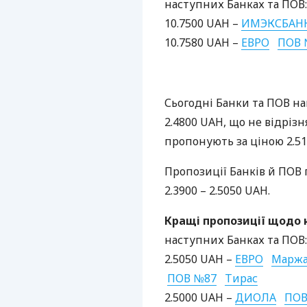
наступних Банках та
ПОВ
:
10.7500
UAH
–
ИМЭКСБАН
10.7580
UAH
–
ЕВРО
ПОВ
Сьогодні Банки та
ПОВ
на
2.4800
UAH
, що не відріз
пропонують за ціною 2.5
Пропозиції Банків й
ПОВ
2.3900 – 2.5050
UAH
.
Кращі пропозиції щодо к
наступних Банках та
ПОВ
:
2.5050
UAH
–
ЕВРО
Марж
ПОВ
№87
Тирас
2.5000
UAH
–
ДИОЛА
ПО