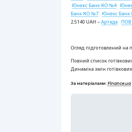
Юнекс Банк КО №4
Юнек
Банк КО №7
Юнекс Банк
2.5140
UAH
–
Артада
ПОВ
Огляд підготовлений на п
Повний список готівкови
Динаміка змін готівкових
За матеріалами:
Finance.ua