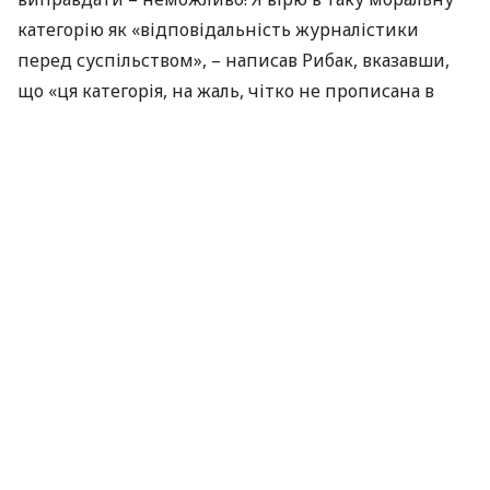
категорію як «відповідальність журналістики
перед суспільством», – написав Рибак, вказавши,
що «ця категорія, на жаль, чітко не прописана в
українському законодавстві, але
ЗМІ
як суспільний
інститут, безумовно, має нести відповідальність
перед суспільством у разі порушення основних
принципів та норм етичної журналістики –
точності, достовірності та об’єктивності
інформації».
Рибак вважає, що окремі друковані та електронні
засоби масової інформації скоріше можна визнати
«кривим дзеркалом».
Зокрема, він висловив подив, чому журналістів не
цікавить те, як «вражаюче змінюється на краще