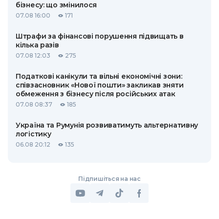
бізнесу: що змінилося
07.08 16:00
171
Штрафи за фінансові порушення підвищать в
кілька разів
07.08 12:03
275
Податкові канікули та вільні економічні зони:
співзасновник «Нової пошти» закликав зняти
обмеження з бізнесу після російських атак
07.08 08:37
185
Україна та Румунія розвиватимуть альтернативну
логістику
06.08 20:12
135
Підпишіться на нас