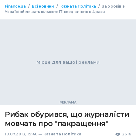
/
/
/
Finance.ua
Всі новини
Казна та Політика
За 5 років в
Україні збільшать кількість ІТ-спеціалістів в 4 рази
Місце для вашої реклами
Рибак обурився, що журналісти
мовчать про "пакращення"
19.07.2013, 19:40
—
Казна та Політика
2316