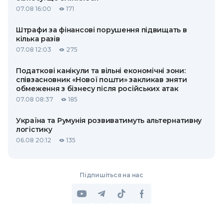
07.08 16:00
171
Штрафи за фінансові порушення підвищать в
кілька разів
07.08 12:03
275
Податкові канікули та вільні економічні зони:
співзасновник «Нової пошти» закликав зняти
обмеження з бізнесу після російських атак
07.08 08:37
185
Україна та Румунія розвиватимуть альтернативну
логістику
06.08 20:12
135
Підпишіться на нас