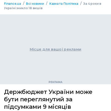
/
/
/
Finance.ua
Всі новини
Казна та Політика
За 4 роки в
Україні зникло 18 вишів
Місце для вашої реклами
Держбюджет України може
бути переглянутий за
підсумками 9 місяців