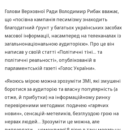
Голови Верховної Ради Володимир Рибак вважає,
що «посівна кампанія песимізму знаходить
благодатний ґрунт у багатьох українських засобах
масової інформації, насамперед на телеканалах із
загальнонаціональною аудиторією». Про це він
написав у своїй статті «Політичні тіні… та
політичні реальності», опублікованій в
парламентській газеті «Голос України».
«Якоюсь мірою можна зрозуміти
ЗМІ
, які змушені
боротися за аудиторію та власну популярність (а
отже, й прибутки) на інформаційному ринку
перевіреними методами: подачею «гарячих
новин», сенсацій-метеликів, безглуздою грою на
нервах людей… Зрозуміти це можна, але
виправдати – неможливо! Я вірю в таку моральну