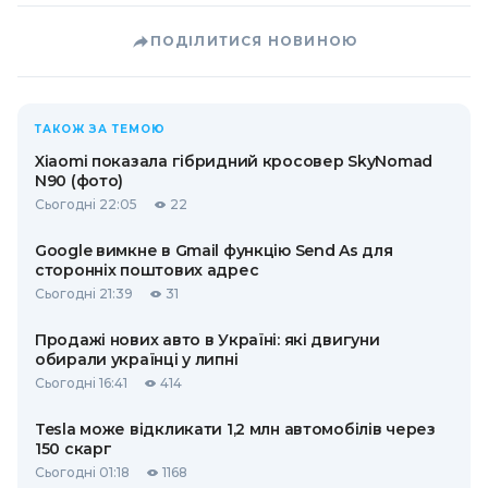
ПОДІЛИТИСЯ НОВИНОЮ
ТАКОЖ ЗА ТЕМОЮ
Xiaomi показала гібридний кросовер SkyNomad
N90 (фото)
Сьогодні 22:05
22
Google вимкне в Gmail функцію Send As для
сторонніх поштових адрес
Сьогодні 21:39
31
Продажі нових авто в Україні: які двигуни
обирали українці у липні
Сьогодні 16:41
414
Tesla може відкликати 1,2 млн автомобілів через
150 скарг
Сьогодні 01:18
1168