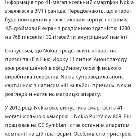
Інформація про 41-мегапіксельний смартфон Nokia
з’являлася в
ЗМІ
і раніше. Передбачають, що апарат
буде поміщений у пластиковий корпус і отримає
4,5-дюймовий екран з роздільною здатністю 1280
на 768 пікселів і 32 гігабайти внутрішньої пам’яті.
Очікується, що Nokia представить апарат на
презентації в Нью-Йорку 11 липня. Анонс заходу
вже розміщений в офіційному блозі фінського
виробника телефонів. Nokia супроводила анонс
картинкою з написом «41 мільйон причин», в якій
розгледіли натяк на матрицю апарату.
У 2012 році Nokia вже випустила смартфон з 41-
мегапіксельною камерою – Nokia PureView 808. Він
працював на ОС Symbian і став останнім апаратом
компанії на цій платформі. Особливістю пристрою