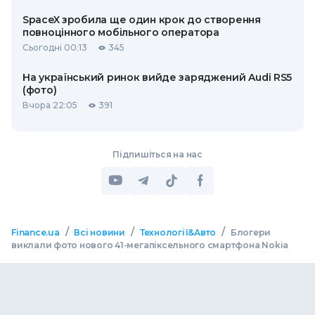
SpaceX зробила ще один крок до створення
повноцінного мобільного оператора
Сьогодні 00:13
345
На український ринок вийде заряджений Audi RS5
(фото)
Вчора 22:05
391
Підпишіться на нас
/
/
/
Finance.ua
Всі новини
Технології&Авто
Блогери
виклали фото нового 41-мегапіксельного смартфона Nokia