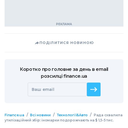
ПОДІЛИТИСЯ НОВИНОЮ
Коротко про головне за день в email
розсилці finance.ua
Ваш email
/
/
/
Finance.ua
Всі новини
Технології&Авто
Рада схвалила
утилізаційний збір: іномарки подорожчають на $ 1,5-5 тис.