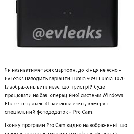
Як називатиметься смартфон, до кінця не ясно –
EVL
eaks наводить варіанти Lumia 909 і Lumia 1020.
Із зображень випливає, що пристрій буде
працювати на базі операційної системи Windows
Phone і отримає 41-мегапіксельну камеру і
спеціальний фотододаток – Pro Cam.
Іконку програми Pro Cam видно на зображенні, що
показує передню панель смартфона. На задній