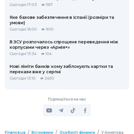
Сьогодні 17:03
1167
Яке базове забезпечення в Іспанії (розміри та
умови)
Сьогодні 16:00
900
В ЗСУ розпочалось спрощене переведення між
корпусами через «Армія+»
Сьогодні 13:34
104
Нові ліміти банків: кому заблокують картки та
перекази вже у серпні
Сьогодні 13:10
2450
Підпишіться на нас
/
/
/
Finance.ua
Всі новини
Особисті фінанси
У Ахметова