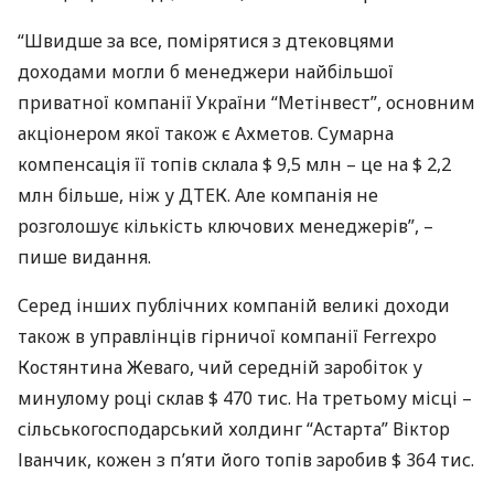
“Швидше за все, помірятися з дтековцями
доходами могли б менеджери найбільшої
приватної компанії України “Метінвест”, основним
акціонером якої також є Ахметов. Сумарна
компенсація її топів склала $ 9,5 млн – це на $ 2,2
млн більше, ніж у
ДТЕК
. Але компанія не
розголошує кількість ключових менеджерів”, –
пише видання.
Серед інших публічних компаній великі доходи
також в управлінців гірничої компанії Ferrexpo
Костянтина Жеваго, чий середній заробіток у
минулому році склав $ 470 тис. На третьому місці –
сільськогосподарський холдинг “Астарта” Віктор
Іванчик, кожен з п’яти його топів заробив $ 364 тис.