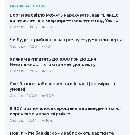
ТАКОЖ ЗА ТЕМОЮ
Борги за світло можуть нарахувати, навіть якщо
ви не живете в квартирі — пояснення від Yasno
Сьогодні 18:03
219
Чи буде стрибок цін на гречку — думка експерта
Сьогодні 17:20
101
Киянам виплатять до 1000 грн до Дня
Незалежності: хто отримає допомогу
Сьогодні 17:03
1167
Яке базове забезпечення в Іспанії (розміри та
умови)
Сьогодні 16:00
900
В ЗСУ розпочалось спрощене переведення між
корпусами через «Армія+»
Сьогодні 13:34
104
Нові ліміти банків: кому заблокують картки та