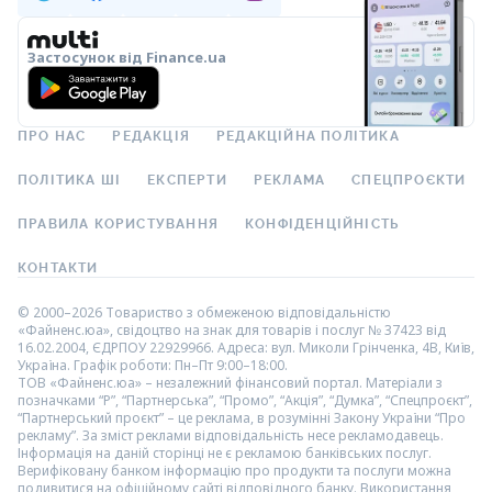
Застосунок від Finance.ua
ПРО НАС
РЕДАКЦІЯ
РЕДАКЦІЙНА ПОЛІТИКА
ПОЛІТИКА ШІ
ЕКСПЕРТИ
РЕКЛАМА
СПЕЦПРОЄКТИ
ПРАВИЛА КОРИСТУВАННЯ
КОНФІДЕНЦІЙНІСТЬ
КОНТАКТИ
© 2000–2026 Товариство з обмеженою відповідальністю
«Файненс.юа», свідоцтво на знак для товарів і послуг № 37423 від
16.02.2004, ЄДРПОУ 22929966. Адреса: вул. Миколи Грінченка, 4В, Київ,
Україна. Графік роботи: Пн–Пт 9:00–18:00.
ТОВ «Файненс.юа» – незалежний фінансовий портал. Матеріали з
позначками “Р”, “Партнерська”, “Промо”, “Акція”, “Думка”, “Спецпроєкт”,
“Партнерський проєкт” – це реклама, в розумінні Закону України “Про
рекламу”. За зміст реклами відповідальність несе рекламодавець.
Інформація на даній сторінці не є рекламою банківських послуг.
Верифіковану банком інформацію про продукти та послуги можна
подивитися на офіційному сайті відповідного банку. Використання