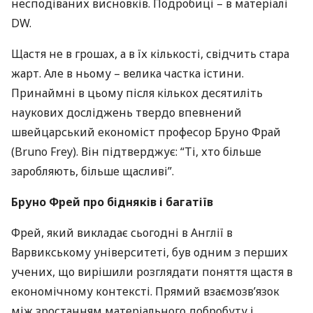
несподіваних висновків. Подробиці – в матеріалі
DW.
Щастя не в грошах, а в їх кількості, свідчить стара
жарт. Але в ньому – велика частка істини.
Принаймні в цьому після кількох десятиліть
наукових досліджень твердо впевнений
швейцарський економіст професор Бруно Фрай
(Bruno Frey). Він підтверджує: “Ті, хто більше
заробляють, більше щасливі”.
Бруно Фрей про бідняків і багатіїв
Фрей, який викладає сьогодні в Англії в
Варвикському університеті, був одним з перших
учених, що вирішили розглядати поняття щастя в
економічному контексті. Прямий взаємозв’язок
між зростанням матеріального добробуту і