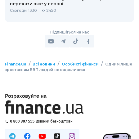
перекази вже у серпні
Сьогодні 13:10
2450
Підпишіться на нас
/
/
/
Finance.ua
Всі новини
Особисті фінанси
Одним лише
зростанням ВВП людей не ощасливиш
Розраховуйте на
0 800 307 555
дзвінки безкоштовні