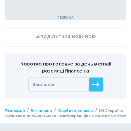
ПОДІЛИТИСЯ НОВИНОЮ
Коротко про головне за день в email
розсилці finance.ua
Ваш email
/
/
/
Finance.ua
Всі новини
Особисті фінанси
МЗС України
закликає відпочиваючих в Єгипті українців не їздити по містах