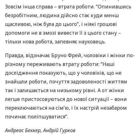
Зовсім інша справа – втрата роботи. “Опинившись
безробітним, людина дійсно стає куди менш
щасливою, ніж була до цього”, і ніякі грошові
допомоги не в змозі вивести її з цього стану –
тільки нова робота, запевняє науковець.
Правда, відзначає Бруно Фрей, чоловіки і жінки по-
різному переживають втрату роботи: “Наші
дослідження показують, що у чоловіків, що не
знайшли роботи, почуття задоволеності життям
так і залишається на низькому рівні. А от жінки
легше пристосовуються до нової ситуації – вони
переключаються на сім’ю, і їх настрій незабаром
починає поліпшуватися”.
Андреас Беккер, Андрій Гурков