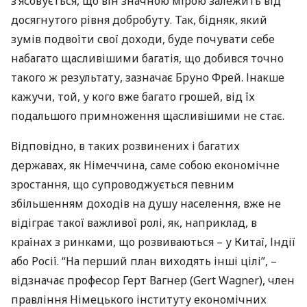
з’ясовується, що він значною мірою залежить від
досягнутого рівня добробуту. Так, бідняк, який
зумів подвоїти свої доходи, буде почувати себе
набагато щасливішими багатія, що добився точно
такого ж результату, зазначає Бруно Фрей. Інакше
кажучи, той, у кого вже багато грошей, від їх
подальшого примноження щасливішими не стає.
Відповідно, в таких розвинених і багатих
державах, як Німеччина, саме собою економічне
зростання, що супроводжується певним
збільшенням доходів на душу населення, вже не
відіграє такої важливої ​​ролі, як, наприклад, в
країнах з ринками, що розвиваються – у Китаї, Індії
або Росії. “На перший план виходять інші цілі”, –
відзначає професор Герт Вагнер (Gert Wagner), член
правління Німецького інституту економічних