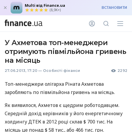
Multi від Finance.ua
ВСТАНОВИТИ
(8,9K+)
У Ахметова топ-менеджери
отримують півмільйона гривень
на місяць
27.06.2013, 17:20
—
Особисті фінанси
2292
Топ-менеджери олігарха Ріната Ахметова
заробляють по півмільйона гривень на місяць.
Як виявилося, Ахметов є щедрим роботодавцем.
Середній дохід керівників у його енергетичному
холдингу
ДТЕК
в 2012 році склав $ 700 тис. На
місяць це понад $ 58 тис., або 466 тис. грн.