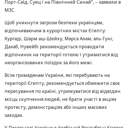
Порт-Саїд, Суец і на Північний Синай”, – заявили в
МЗС
.
Щоб уникнути загрози безпеки українцям,
відпочиваючим в курортних містах Єгипту:
Хургаді, Шарм аш-Шейху, Марса Алам, аль-Гуні,
Дахаб, Нувейбі рекомендується проводити
відпочинок на території готелю і утриматися від
неорганізованих поїздок за його межі.
Всім громадянам України, які перебувають на
території Єгипту, рекомендується обмежити своє
пересування по країні, утримуватися від відвідин
місць скупчення людей, не брати участі в акціях
протесту, демонстраціях або інших масових
заходах.
У Посольстві України в Арабській Республіці Єгипет