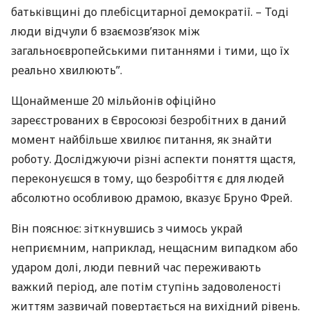
батьківщині до плебісцитарної демократії. – Тоді
люди відчули б взаємозв’язок між
загальноєвропейськими питаннями і тими, що їх
реально хвилюють”.
Щонайменше 20 мільйонів офіційно
зареєстрованих в Євросоюзі безробітних в даний
момент найбільше хвилює питання, як знайти
роботу. Досліджуючи різні аспекти поняття щастя,
переконуєшся в тому, що безробіття є для людей
абсолютно особливою драмою, вказує Бруно Фрей.
Він пояснює: зіткнувшись з чимось украй
неприємним, наприклад, нещасним випадком або
ударом долі, люди певний час переживають
важкий період, але потім ступінь задоволеності
життям зазвичай повертається на вихідний рівень.