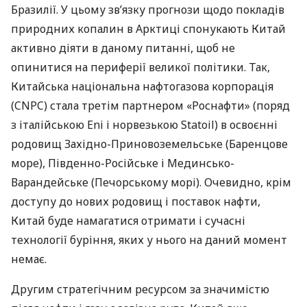
Бразилії. У цьому зв’язку прогнози щодо покладів
природних копалин в Арктиці спонукають Китай
активно діяти в даному питанні, щоб не
опинитися на периферії великої політики. Так,
Китайська національна нафтогазова корпорація
(
CNPC
) стала третім партнером «Роснафти» (поряд
з італійською Eni і норвезькою Statoil) в освоєнні
родовищ Західно-Приновоземельське (Баренцове
море), Південно-Російське і Мединсько-
Варандейське (Печорському морі). Очевидно, крім
доступу до нових родовищ і поставок нафти,
Китай буде намагатися отримати і сучасні
технології буріння, яких у нього на даний момент
немає.
Другим стратегічним ресурсом за значимістю