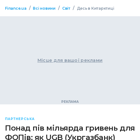
/
/
/
Finance.ua
Всі новини
Світ
Десь в Китарктиці
Місце для вашої реклами
ПАРТНЕРСЬКА
Понад пів мільярда гривень для
ФОПів: як UGB (Укргазбанк)