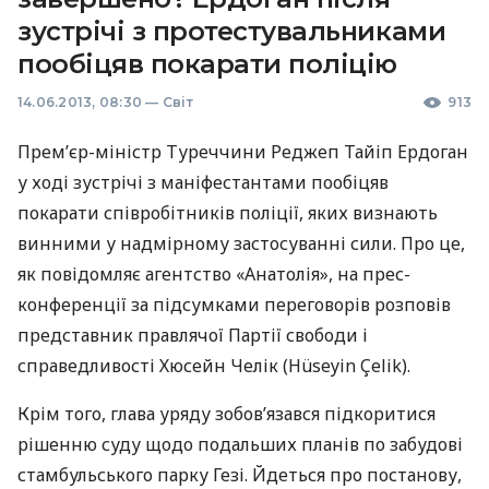
зустрічі з протестувальниками
пообіцяв покарати поліцію
14.06.2013, 08:30
—
Світ
913
Прем’єр-міністр Туреччини Реджеп Тайіп Ердоган
у ході зустрічі з маніфестантами пообіцяв
покарати співробітників поліції, яких визнають
винними у надмірному застосуванні сили. Про це,
як повідомляє агентство «Анатолія», на прес-
конференції за підсумками переговорів розповів
представник правлячої Партії свободи і
справедливості Хюсейн Челік (Hüseyin Çelik).
Крім того, глава уряду зобов’язався підкоритися
рішенню суду щодо подальших планів по забудові
стамбульського парку Гезі. Йдеться про постанову,