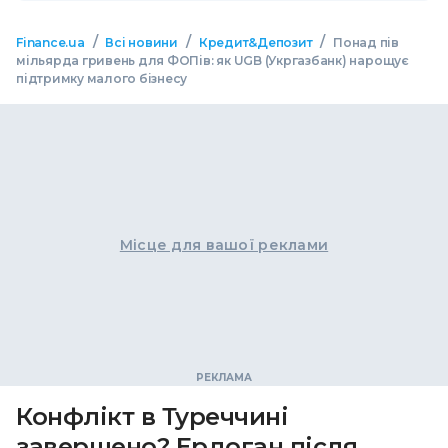
/
/
/
Finance.ua
Всі новини
Кредит&Депозит
Понад пів
мільярда гривень для ФОПів: як UGB (Укргазбанк) нарощує
підтримку малого бізнесу
Місце для вашої реклами
Конфлікт в Туреччині
завершено? Ердоган після