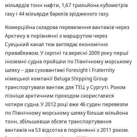
мільярдів тонн нафти, 1,67 трильйона кубометрів
газу і 44 мільярди барелів зрідженого газу.
Комерційна складова перевезення вантажів через
Арктику в порівнянні з маршрутом через
Суецький канал теж виглядає економічно
привабливою. У серпні та вересні 2009 року перші
іноземні судна пройшли по Північному морському
шляху – два суховантажі Foresight і Fraternity
німецької компанії Beluga Shipping Group
транспортували вантаж для
ТЕЦ
у Сургуті. Роком
пізніше арктичним проходом скористалися
чотири судна. У 2012 році вже 46 суден перевезли
по Північному морському шляху більше мільйона
тонн, збільшивши обсяги транспортування
вантажів на 53 відсотка в порівнянні з 2011 роком.