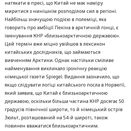
натякати в пресі, що Китай не має наміру
миритися з нинішнім розподілом сил в регіоні.
Найбільш значущою подією в полеміці, яка
говорить про амбіції Пекіна в арктичній гонці, є
іменування
КНР
«близькоарктичною державою».
Цей термін вже міцно увійшов в лексикон
китайських дослідників, що займаються
вивченням Арктики. Однак настільки сміливе
найменування викликало іронічну реакцію
німецької газети Spiegel. Видання зазначило, що
якщо слідувати логіці китайського посла в Норвегії,
який заявив, що Китай є близькоарктичною
державою, оскільки більша частина
КНР
досягає 50
градусів північної широти, то й німецький острів
Зюльт, розташований на 54-й широті, також
повинен вважатися близькоарктичним.