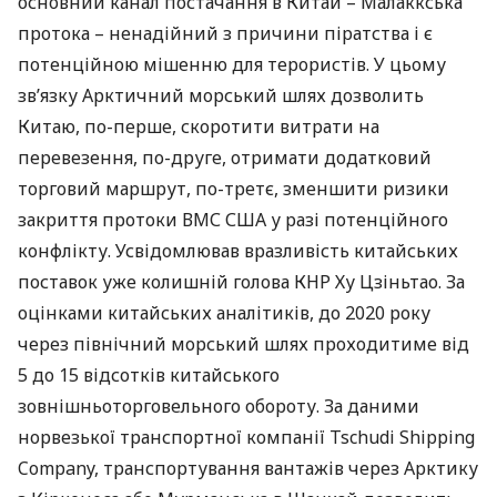
основний канал постачання в Китай – Малаккська
протока – ненадійний з причини піратства і є
потенційною мішенню для терористів. У цьому
зв’язку Арктичний морський шлях дозволить
Китаю, по-перше, скоротити витрати на
перевезення, по-друге, отримати додатковий
торговий маршрут, по-третє, зменшити ризики
закриття протоки
ВМС
США
у разі потенційного
конфлікту. Усвідомлював вразливість китайських
поставок уже колишній голова
КНР
Ху Цзіньтао. За
оцінками китайських аналітиків, до 2020 року
через північний морський шлях проходитиме від
5 до 15 відсотків китайського
зовнішньоторговельного обороту. За даними
норвезької транспортної компанії Tschudi Shipping
Company, транспортування вантажів через Арктику