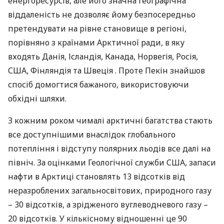
енергоресурсів, але його значна географічна
віддаленість не дозволяє йому безпосередньо
претендувати на рівне становище в регіоні,
порівняно з країнами Арктичної ради, в яку
входять Данія, Ісландія, Канада, Норвегія, Росія,
США
, Фінляндія та Швеція . Проте Пекін знайшов
спосіб домогтися бажаного, використовуючи
обхідні шляхи.
З кожним роком чималі арктичні багатства стають
все доступнішими внаслідок глобального
потепління і відступу полярних льодів все далі на
північ. За оцінками Геологічної служби
США
, запаси
нафти в Арктиці становлять 13 відсотків від
неразроблених загальносвітових, природного газу
– 30 відсотків, а зрідженого вуглеводневого газу –
20 відсотків. У кількісному відношенні це 90