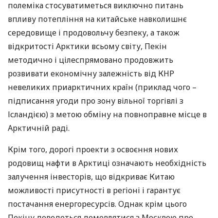
полеміка стосуватиметься виключно питань
впливу потепління на китайське навколишнє
середовище і продовольчу безпеку, а також
відкритості Арктики всьому світу, Пекін
методично і цілеспрямовано продовжить
розвивати економічну залежність від
КНР
невеликих приарктичних країн (приклад чого –
підписання угоди про зону вільної торгівлі з
Ісландією) з метою обміну на повноправне місце в
Арктичній раді.
Крім того, дорогі проекти з освоєння нових
родовищ нафти в Арктиці означають необхідність
залучення інвесторів, що відкриває Китаю
можливості присутності в регіоні і гарантує
постачання енергоресурсів. Однак крім цього
Пекіну доведеться домовлятися з Москвою про