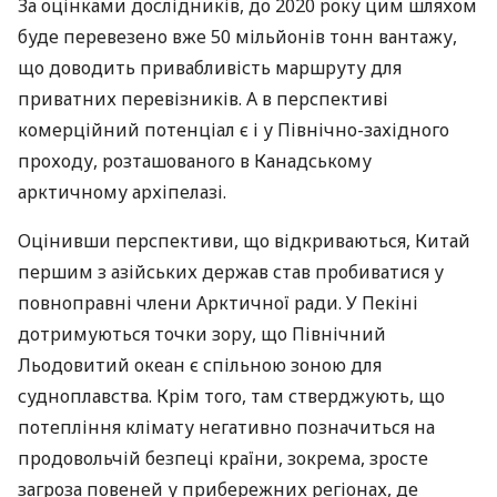
За оцінками дослідників, до 2020 року цим шляхом
буде перевезено вже 50 мільйонів тонн вантажу,
що доводить привабливість маршруту для
приватних перевізників. А в перспективі
комерційний потенціал є і у Північно-західного
проходу, розташованого в Канадському
арктичному архіпелазі.
Оцінивши перспективи, що відкриваються, Китай
першим з азійських держав став пробиватися у
повноправні члени Арктичної ради. У Пекіні
дотримуються точки зору, що Північний
Льодовитий океан є спільною зоною для
судноплавства. Крім того, там стверджують, що
потепління клімату негативно позначиться на
продовольчій безпеці країни, зокрема, зросте
загроза повеней у прибережних регіонах, де