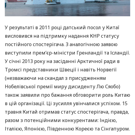
У результаті в 2011 році датський посол у Китаї
висловився на підтримку надання
КНР
статусу
постійного спостерігача. З аналогічною заявою
виступили прем’єр-міністри Гренландії та Ісландії.
У січні 2013 року на засіданні Арктичної ради в
Тромсі представники Швеції і навіть Норвегії
(незважаючи на скандал з присудженням
Нобелівської премії миру дисиденту Лю Сяобо)
також заявили про бажання обговорити роль Китаю
в цій організації. Ці зусилля увінчалися успіхом. 15
травня Китай отримав статус спостерігача, правда,
разом з потенційними конкурентами: Індією,
Італією, Японією, Південною Кореєю та Сінгапуром.