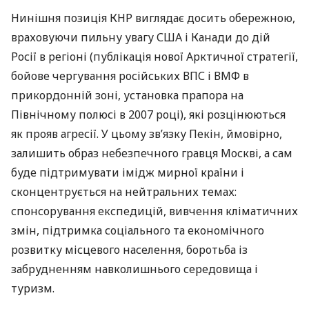
Нинішня позиція
КНР
виглядає досить обережною,
враховуючи пильну увагу
США
і Канади до дій
Росії в регіоні (публікація нової Арктичної стратегії,
бойове чергування російських
ВПС
і
ВМФ
в
прикордонній зоні, установка прапора на
Північному полюсі в 2007 році), які розцінюються
як прояв агресії. У цьому зв’язку Пекін, ймовірно,
залишить образ небезпечного гравця Москві, а сам
буде підтримувати імідж мирної країни і
сконцентрується на нейтральних темах:
спонсорування експедицій, вивчення кліматичних
змін, підтримка соціального та економічного
розвитку місцевого населення, боротьба із
забрудненням навколишнього середовища і
туризм.