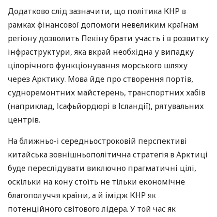
Додатково слід зазначити, що політика
КНР
в
рамках фінансової допомоги невеликим країнам
регіону дозволить Пекіну брати участь і в розвитку
інфраструктури, яка вкрай необхідна у випадку
цілорічного функціонування морського шляху
через Арктику. Мова йде про створення портів,
судноремонтних майстерень, транспортних хабів
(наприклад, Ісафьйордюрі в Ісландії), рятувальних
центрів.
На ближньо-і середньостроковій перспективі
китайська зовнішньополітична стратегія в Арктиці
буде переслідувати виключно прагматичні цілі,
оскільки на кону стоїть не тільки економічне
благополуччя країни, а й імідж
КНР
як
потенційного світового лідера. У той час як