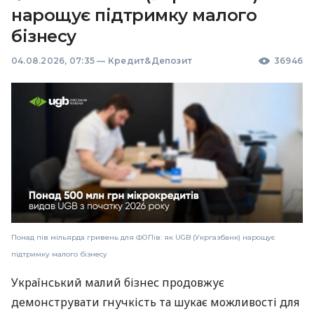
нарощує підтримку малого
бізнесу
04.08.2026, 07:35
—
Кредит&Депозит
36946
Понад пів мільярда гривень для ФОПів: як UGB (Укргазбанк) нарощує
підтримку малого бізнесу
Український малий бізнес продовжує
демонструвати гнучкість та шукає можливості для