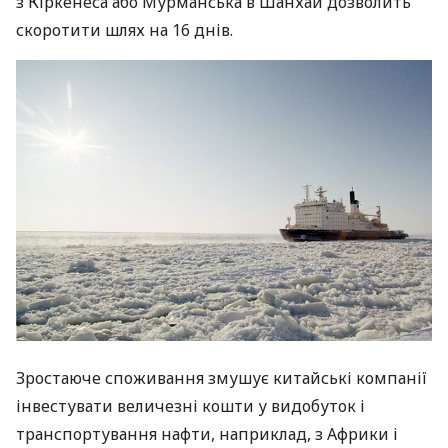
з Кіркенеса або Мурманська в Шанхай дозволить
скоротити шлях на 16 днів.
Зростаюче споживання змушує китайські компанії
інвестувати величезні кошти у видобуток і
транспортування нафти, наприклад, з Африки і