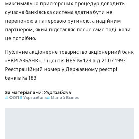
максимально прискорених процедур доводить:
сучасна банківська система здатна бути не
перепоною з паперовою рутиною, а надійним
партнером, який підставляє плече саме тоді, коли
це потрібно.
Публічне акціонерне товариство акціонерний банк
«УКРГАЗБАНК». Ліцензія НБУ № 123 від 21.07.1993.
Реєстраційний номер у Державному реєстрі
банків № 183
За матеріалами:
Укргазбанк
#
ФОП
#
Укргазбанк
#
Малий Бізнес