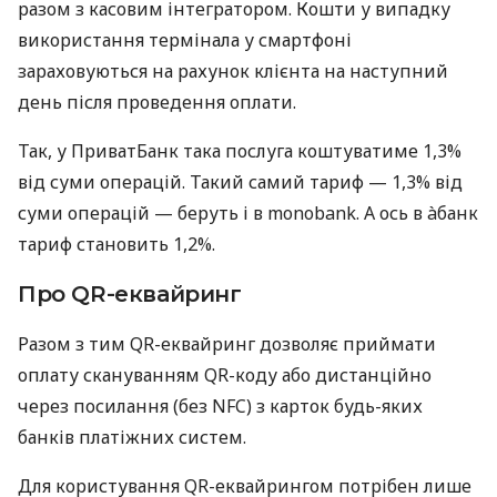
разом з касовим інтегратором. Кошти у випадку
використання термінала у смартфоні
зараховуються на рахунок клієнта на наступний
день після проведення оплати.
Так, у ПриватБанк така послуга коштуватиме 1,3%
від суми операцій. Такий самий тариф — 1,3% від
суми операцій — беруть і в monobank. А ось в àбанк
тариф становить 1,2%.
Про QR-еквайринг
Разом з тим QR-еквайринг дозволяє приймати
оплату скануванням QR-коду або дистанційно
через посилання (без NFC) з карток будь-яких
банків платіжних систем.
Для користування QR-еквайрингом потрібен лише