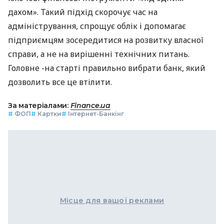
дахом». Такий підхід скорочує час на
адміністрування, спрощує облік і допомагає
підприємцям зосередитися на розвитку власної
справи, а не на вирішенні технічних питань.
Головне -на старті правильно вибрати банк, який
дозволить все це втілити.
За матеріалами:
Finance.ua
#
ФОП
#
Картки
#
Інтернет-Банкінг
Місце для вашої реклами