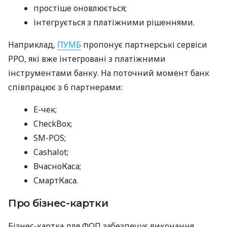
простіше оновлюється;
інтегрується з платіжними рішеннями.
Наприклад,
ПУМБ
пропонує партнерські сервіси
РРО, які вже інтегровані з платіжними
інструментами банку. На поточний момент банк
співпрацює з 6 партнерами:
E-чек;
CheckBox;
SM-POS;
Cashalot;
ВчасноКаса;
СмартКаса.
Про бізнес-картки
Бізнес-картка для ФОП забезпечує виконання