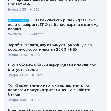
ПриватБанк
Вчора 16:33
326
ТОП банківських рішень для ФОП:
ПАРТНЕРСЬКА
коли еквайринг, РРО та бізнес-картки в одному
сервісі
04.08 06:50
18227
Заробітна плата, яку отримують українці з-за
кордону, скоротилася на 23,6% - НБУ
Вчора 10:00
489
НБУ зобов’яже банки інформувати клієнтів про
статус платежів
Вчора 08:02
2187
Топ-5 преміальних карток з привілеями: які
переваги можуть отримати нині VIP-клієнти
банків
Вчора 06:50
814
Нові ліміти банків: кому заблокують картки та