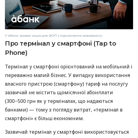
У àбанк триває акція для ФОП з підключення еквайрингу
Про термінал у смартфоні (Tap to
Phone)
Термінал у смартфоні орієнтований на мобільний і
переважно малий бізнес. У випадку використання
власного пристрою (смартфону) тариф на послугу
зазвичай не містить щомісячної абонплати
(300−500 грн як у терміналах, що надаються
банками) — тому з погляду витрат, «термінал в
смартфоні» є більш економним.
Зазвичай термінал у смартфоні використовується