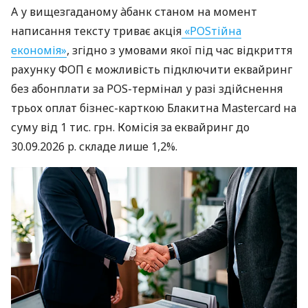
А у вищезгаданому àбанк станом на момент
написання тексту триває акція
«POSтійна
економія»
, згідно з умовами якої під час відкриття
рахунку ФОП є можливість підключити еквайринг
без абонплати за POS-термінал у разі здійснення
трьох оплат бізнес-карткою Блакитна Mastercard на
суму від 1 тис. грн. Комісія за еквайринг до
30.09.2026 р. складе лише 1,2%.