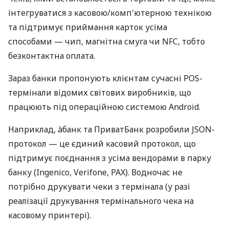
інтегруватися з касовою/комп'ютерною технікою
та підтримує приймання карток усіма
способами — чип, магнітна смуга чи NFC, тобто
безконтактна оплата.
Зараз банки пропонують клієнтам сучасні POS-
термінали відомих світових виробників, що
працюють під операційною системою Android.
Наприклад, àбанк та ПриватБанк розробили JSON-
протокол — це єдиний касовий протокол, що
підтримує поєднання з усіма вендорами в парку
банку (Ingenico, Verifone, PAX). Водночас не
потрібно друкувати чеки з термінала (у разі
реалізації друкування термінального чека на
касовому принтері).