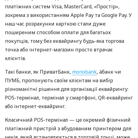
платіжних систем Visa, MasterCard, «Простір»,
зокрема з використанням Apple Pay та Google Pay. У
наш час розрахунки карткою стали дуже
поширеним способом оплати для багатьох
покупців, тому без еквайрингу будь-яка торгова
точка або інтернет-магазин просто втрачає
клієнтів.
Такі банки, як ПриватБанк,
monobank
, àбанк чи
ПУМБ, пропонують своїм клієнтам на вибір
різноманітні рішення для організації еквайрингу:
POS-термінал, термінал у смартфоні, QR-еквайринг
або інтернет-еквайринг.
Класичний POS-термінал — це окремий фізичний
платіжний пристрій з вбудованим принтером для
чеків, який встановлюється в торговій точці, може