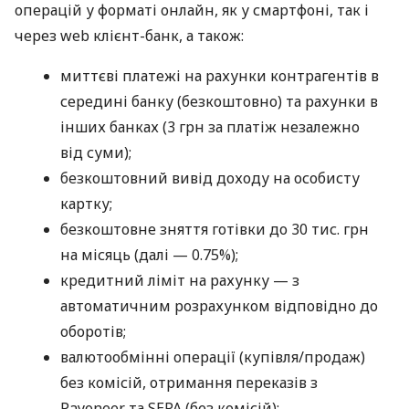
операцій у форматі онлайн, як у смартфоні, так і
через web клієнт-банк, а також:
миттєві платежі на рахунки контрагентів в
середині банку (безкоштовно) та рахунки в
інших банках (3 грн за платіж незалежно
від суми);
безкоштовний вивід доходу на особисту
картку;
безкоштовне зняття готівки до 30 тис. грн
на місяць (далі — 0.75%);
кредитний ліміт на рахунку — з
автоматичним розрахунком відповідно до
оборотів;
валютообмінні операції (купівля/продаж)
без комісій, отримання переказів з
Payoneer та SEPA (без комісій);