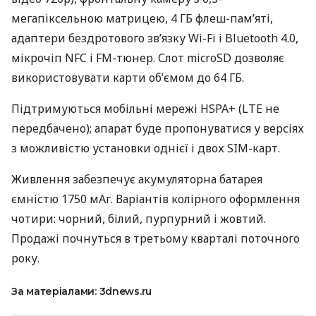
мегапіксельною матрицею, 4 ГБ флеш-пам’яті,
адаптери бездротового зв’язку Wi-Fi і Bluetooth 4.0,
мікрочіп
NFC
і FM-тюнер. Слот microSD дозволяє
використовувати карти об’ємом до 64 ГБ.
Підтримуються мобільні мережі
HSPA
+ (
LTE
не
передбачено); апарат буде пропонуватися у версіях
з можливістю установки однієї і двох
SIM
-карт.
Живлення забезпечує акумуляторна батарея
ємністю 1750 мАг. Варіантів колірного оформлення
чотири: чорний, білий, пурпурний і жовтий.
Продажі почнуться в третьому кварталі поточного
року.
За матеріалами: 3dnews.ru