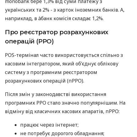
monobank бере 1,3% від суми платежу з
українських та 2% - з карток іноземних банків. А,
наприклад, в àбанк комісія складає 1,2%.
Про реєстратор розрахункових
операцій (РРО)
POS-термінал часто використовується спільно з
касовим інтегратором, який об’єднує облікову
систему з програмним реєстратором
розрахункових операцій (пРРО).
Після змін у законодавстві використання
програмних РРО стало значно популярнішим. На
відміну від класичних касових апаратів, пРРО:
працює через інтернет;
не потребує дорогого обладнання;