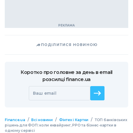
ПОДІЛИТИСЯ НОВИНОЮ
Коротко про головне за день в email
розсилці finance.ua
Ваш email
/
/
/
Finance.ua
Всі новини
Фінтех і Картки
ТОП банківських
рішень для ФОП: коли еквайринг, РРО та бізнес-картки в
одному сервісі