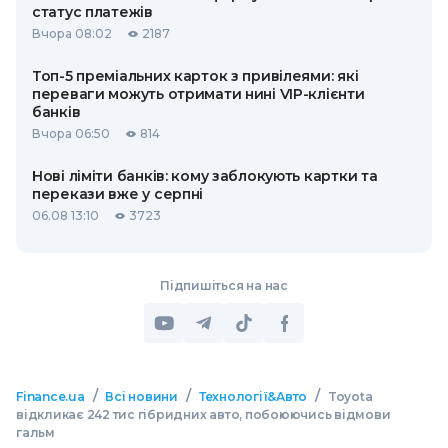
статус платежів
Вчора 08:02
2187
Топ-5 преміальних карток з привілеями: які
переваги можуть отримати нині VIP-клієнти
банків
Вчора 06:50
814
Нові ліміти банків: кому заблокують картки та
перекази вже у серпні
06.08 13:10
3723
Підпишіться на нас
/
/
/
Finance.ua
Всі новини
Технології&Авто
Toyota
відкликає 242 тис гібридних авто, побоюючись відмови
гальм