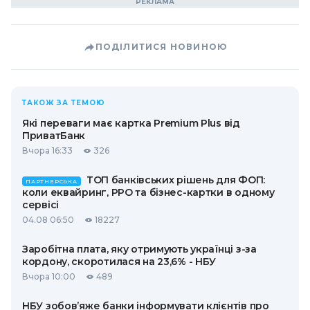
ПОДІЛИТИСЯ НОВИНОЮ
ТАКОЖ ЗА ТЕМОЮ
Які переваги має картка Premium Plus від
ПриватБанк
Вчора 16:33
326
ТОП банківських рішень для ФОП:
ПАРТНЕРСЬКА
коли еквайринг, РРО та бізнес-картки в одному
сервісі
04.08 06:50
18227
Заробітна плата, яку отримують українці з-за
кордону, скоротилася на 23,6% - НБУ
Вчора 10:00
489
НБУ зобов’яже банки інформувати клієнтів про