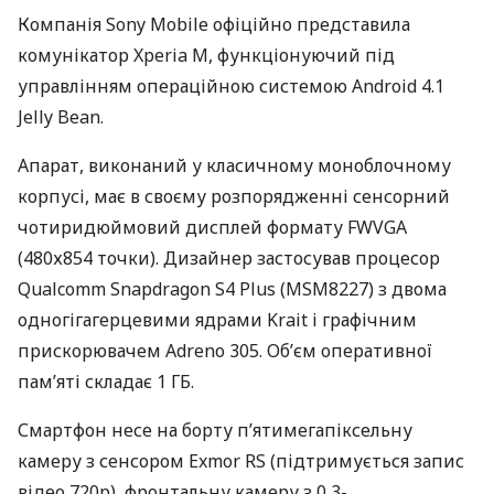
Компанія Sony Mobile офіційно представила
комунікатор Xperia M, функціонуючий під
управлінням операційною системою Android 4.1
Jelly Bean.
Апарат, виконаний у класичному моноблочному
корпусі, має в своєму розпорядженні сенсорний
чотиридюймовий дисплей формату
FWVGA
(480х854 точки). Дизайнер застосував процесор
Qualcomm Snapdragon S4 Plus (MSM8227) з двома
одногігагерцевими ядрами Krait і графічним
прискорювачем Adreno 305. Об’єм оперативної
пам’яті складає 1 ГБ.
Смартфон несе на борту п’ятимегапіксельну
камеру з сенсором Exmor RS (підтримується запис
відео 720р), фронтальну камеру з 0,3-