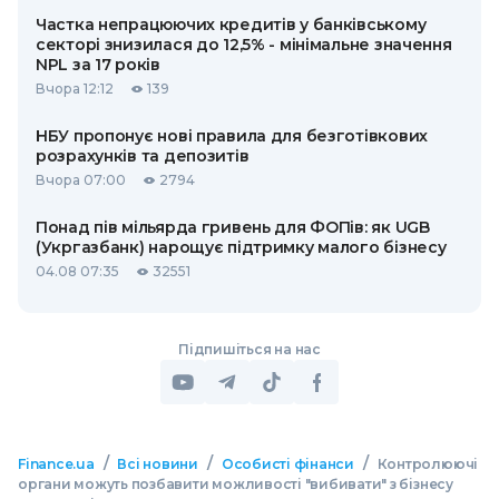
Частка непрацюючих кредитів у банківському
секторі знизилася до 12,5% - мінімальне значення
NPL за 17 років
Вчора 12:12
139
НБУ пропонує нові правила для безготівкових
розрахунків та депозитів
Вчора 07:00
2794
Понад пів мільярда гривень для ФОПів: як UGB
(Укргазбанк) нарощує підтримку малого бізнесу
04.08 07:35
32551
Підпишіться на нас
/
/
/
Finance.ua
Всі новини
Особисті фінанси
Контролюючі
органи можуть позбавити можливості "вибивати" з бізнесу