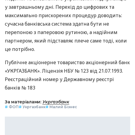
у завтрашньому дні. Перехід до цифрових та
максимально прискорених процедур доводить:
сучасна банківська система здатна бути не
перепоною з паперовою рутиною, а надійним
партнером, який підставляє плече саме тоді, коли
це потрібно.
Публічне акціонерне товариство акціонерний банк
«УКРГАЗБАНК». Ліцензія НБУ № 123 від 21.07.1993.
Реєстраційний номер у Державному реєстрі
банків № 183
За матеріалами:
Укргазбанк
#
ФОП
#
Укргазбанк
#
Малий Бізнес