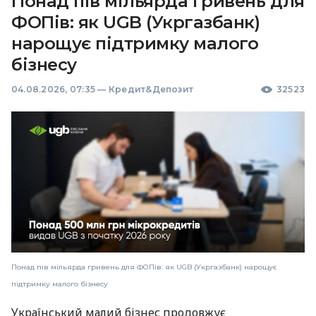
Понад пів мільярда гривень для
ФОПів: як UGB (Укргазбанк)
нарощує підтримку малого
бізнесу
04.08.2026, 07:35
—
Кредит&Депозит
32523
Понад пів мільярда гривень для ФОПів: як UGB (Укргазбанк) нарощує
підтримку малого бізнесу
Український малий бізнес продовжує