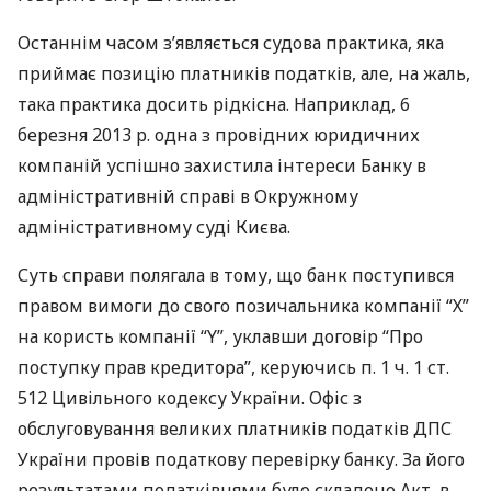
Останнім часом з’являється судова практика, яка
приймає позицію платників податків, але, на жаль,
така практика досить рідкісна. Наприклад, 6
березня 2013 р. одна з провідних юридичних
компаній успішно захистила інтереси Банку в
адміністративній справі в Окружному
адміністративному суді Києва.
Суть справи полягала в тому, що банк поступився
правом вимоги до свого позичальника компанії “Х”
на користь компанії “Y”, уклавши договір “Про
поступку прав кредитора”, керуючись п. 1 ч. 1 ст.
512 Цивільного кодексу України. Офіс з
обслуговування великих платників податків
ДПС
України провів податкову перевірку банку. За його
результатами податківцями було складено Акт, в