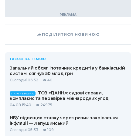
ПОДІЛИТИСЯ НОВИНОЮ
ТАКОЖ ЗА ТЕМОЮ
Загальний обсяг іпотечних кредитів у банківській
системі сягнув 50 млрд грн
Сьогодні 06:32
40
ТОВ «ДАНН.»: судові справи,
ПАРТНЕРСЬКА
комплаєнс та перевірка міжнародних угод
04.08 15:40
24975
НБУ підвищив ставку через ризик закріплення
інфляції — Лепушинський
Сьогодні 05:33
109