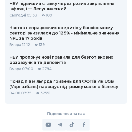
НБУ підвищив ставку через ризик закріплення
інфляції — Лепушинський
Сьогодні 05:33
109
Частка непрацюючих кредитів у банківському
секторі знизилася до 12,5% - мінімальне значення
NPL за 17 років
Вчора 12:12
139
НБУ пропонує нові правила для безготівкових
розрахунків та депозитів
Вчора 07:00
2794
Понад пів мільярда гривень для ФОПів: як UGB
(Укргазбанк) нарощує підтримку малого бізнесу
04.08 07:35
32551
Підпишіться на нас