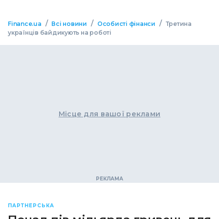
/
/
/
Finance.ua
Всі новини
Особисті фінанси
Третина
українців байдикують на роботі
Місце для вашої реклами
ПАРТНЕРСЬКА