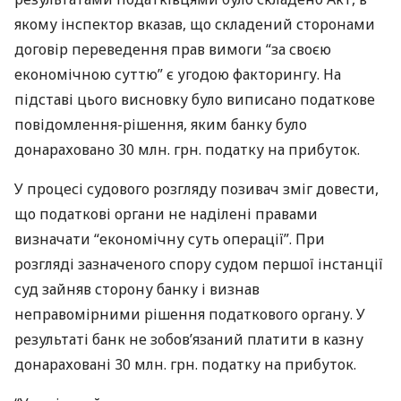
якому інспектор вказав, що складений сторонами
договір переведення прав вимоги “за своєю
економічною суттю” є угодою факторингу. На
підставі цього висновку було виписано податкове
повідомлення-рішення, яким банку було
донараховано 30 млн. грн. податку на прибуток.
У процесі судового розгляду позивач зміг довести,
що податкові органи не наділені правами
визначати “економічну суть операції”. При
розгляді зазначеного спору судом першої інстанції
суд зайняв сторону банку і визнав
неправомірними рішення податкового органу. У
результаті банк не зобов’язаний платити в казну
донараховані 30 млн. грн. податку на прибуток.