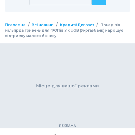
/
/
/
Finance.ua
Всі новини
Кредит&Депозит
Понад пів
мільярда гривень для ФОПів: як UGB (Укргазбанк) нарощує
підтримку малого бізнесу
Місце для вашої реклами