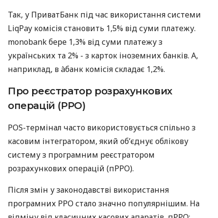
Так, у ПриватБанк під час використання системи
LiqPay комісія становить 1,5% від суми платежу.
monobank бере 1,3% від суми платежу з
українських та 2% - з карток іноземних банків. А,
наприклад, в àбанк комісія складає 1,2%.
Про реєстратор розрахункових
операцій (РРО)
POS-термінал часто використовується спільно з
касовим інтегратором, який об’єднує облікову
систему з програмним реєстратором
розрахункових операцій (пРРО).
Після змін у законодавстві використання
програмних РРО стало значно популярнішим. На
відміну від класичних касових апаратів, пРРО: