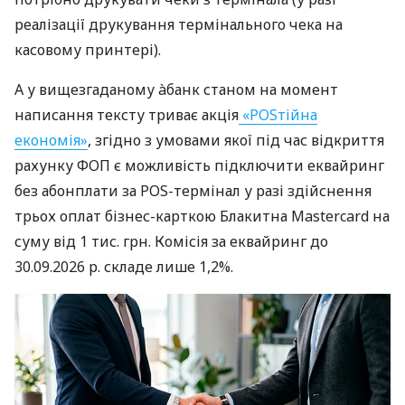
реалізації друкування термінального чека на
касовому принтері).
А у вищезгаданому àбанк станом на момент
написання тексту триває акція
«POSтійна
економія»
, згідно з умовами якої під час відкриття
рахунку ФОП є можливість підключити еквайринг
без абонплати за POS-термінал у разі здійснення
трьох оплат бізнес-карткою Блакитна Mastercard на
суму від 1 тис. грн. Комісія за еквайринг до
30.09.2026 р. складе лише 1,2%.