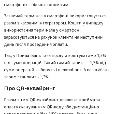
смартфоні» є більш економним.
Зазвичай термінал у смартфоні використовується
разом з касовим інтегратором. Кошти у випадку
використання термінала у смартфоні
зараховуються на рахунок клієнта на наступний
день після проведення оплати.
Так, у ПриватБанк така послуга коштуватиме 1,3%
від суми операцій. Такий самий тариф — 1,3% від
суми операцій — беруть і в monobank. А ось в àбанк
тариф становить 1,2%.
Про QR-еквайринг
Разом з тим QR-еквайринг дозволяє приймати
оплату скануванням QR-коду або дистанційно
через посилання (без NFC) з карток будь-яких