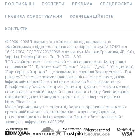
ПОЛІТИКА ШІ
ЕКСПЕРТИ
РЕКЛАМА
СПЕЦПРОЄКТИ
ПРАВИЛА КОРИСТУВАННЯ
КОНФІДЕНЦІЙНІСТЬ
КОНТАКТИ
© 2000–2026 Товариство з обмеженою відповідальністю
«Файненс.юа», свідоцтво на знак для товарів і послуг № 37423 від
16.02.2004, ЄДРПОУ 22929966. Адреса: вул. Миколи Грінченка, 4В, Київ,
Україна. Графік роботи: Пн–Пт 9:00–18:00.
ТОВ «Файненс.юа» – незалежний фінансовий портал. Матеріали з
позначками “Р”, “Партнерська”, “Промо”, “Акція”, “Думка”, “Спецпроєкт”,
“Партнерський проєкт” – це реклама, в розумінні Закону України “Про
рекламу”. За зміст реклами відповідальність несе рекламодавець.
Інформація на даній сторінці не є рекламою банківських послуг.
Верифіковану банком інформацію про продукти та послуги можна
подивитися на офіційному сайті відповідного банку. Використання
матеріалів і даних з сайту дозволено тільки з гіперпосиланням
https://finance.ua.
Ми не беремо плату за послуги підбору та порівняння фінансових
пропозицій в каталогах, і не надаємо послуги кредитування,
розміщення депозитів і страхування. Ваші особисті дані на сайті
захищені шифруванням AES-256.