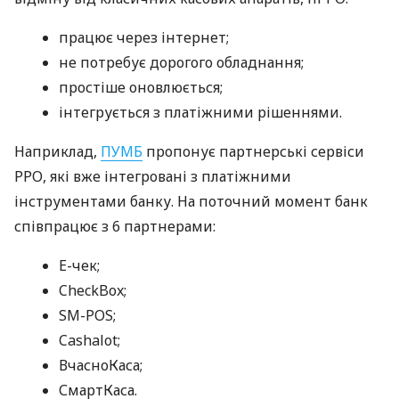
працює через інтернет;
не потребує дорогого обладнання;
простіше оновлюється;
інтегрується з платіжними рішеннями.
Наприклад,
ПУМБ
пропонує партнерські сервіси
РРО, які вже інтегровані з платіжними
інструментами банку. На поточний момент банк
співпрацює з 6 партнерами:
E-чек;
CheckBox;
SM-POS;
Cashalot;
ВчасноКаса;
СмартКаса.