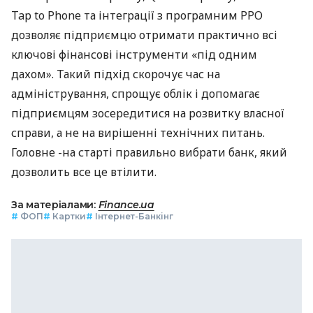
Tap to Phone та інтеграції з програмним РРО
дозволяє підприємцю отримати практично всі
ключові фінансові інструменти «під одним
дахом». Такий підхід скорочує час на
адміністрування, спрощує облік і допомагає
підприємцям зосередитися на розвитку власної
справи, а не на вирішенні технічних питань.
Головне -на старті правильно вибрати банк, який
дозволить все це втілити.
За матеріалами:
Finance.ua
#
ФОП
#
Картки
#
Інтернет-Банкінг