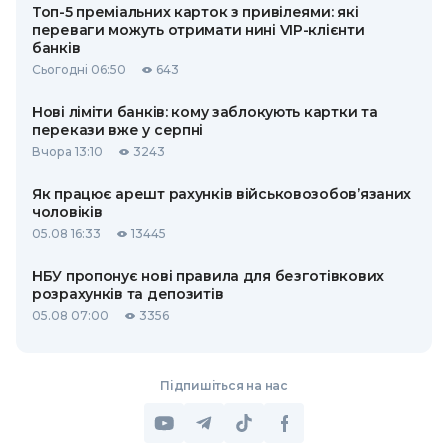
Топ-5 преміальних карток з привілеями: які
переваги можуть отримати нині VIP-клієнти
банків
Сьогодні 06:50
643
Нові ліміти банків: кому заблокують картки та
перекази вже у серпні
Вчора 13:10
3243
Як працює арешт рахунків військовозобов’язаних
чоловіків
05.08 16:33
13445
НБУ пропонує нові правила для безготівкових
розрахунків та депозитів
05.08 07:00
3356
Підпишіться на нас