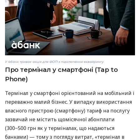
У àбанк триває акція для ФОП з підключення еквайрингу
Про термінал у смартфоні (Tap to
Phone)
Термінал у смартфоні орієнтований на мобільний і
переважно малий бізнес. У випадку використання
власного пристрою (смартфону) тариф на послугу
зазвичай не містить щомісячної абонплати
(300−500 грн як у терміналах, що надаються
банками) — тому з погляду витрат, «термінал в