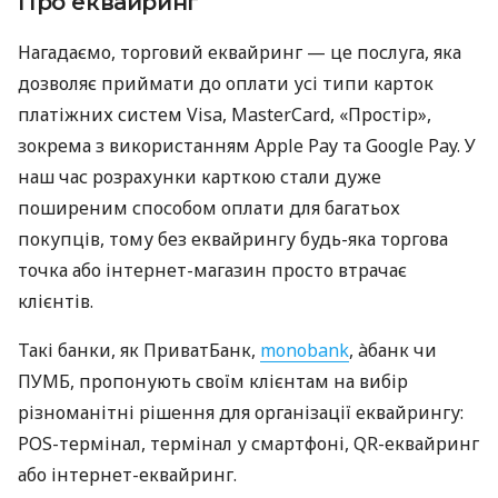
Про еквайринг
Нагадаємо, торговий еквайринг — це послуга, яка
дозволяє приймати до оплати усі типи карток
платіжних систем Visa, MasterCard, «Простір»,
зокрема з використанням Apple Pay та Google Pay. У
наш час розрахунки карткою стали дуже
поширеним способом оплати для багатьох
покупців, тому без еквайрингу будь-яка торгова
точка або інтернет-магазин просто втрачає
клієнтів.
Такі банки, як ПриватБанк,
monobank
, àбанк чи
ПУМБ, пропонують своїм клієнтам на вибір
різноманітні рішення для організації еквайрингу:
POS-термінал, термінал у смартфоні, QR-еквайринг
або інтернет-еквайринг.