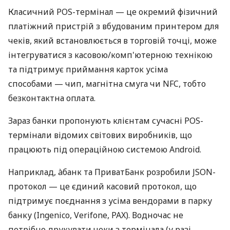
Класичний POS-термінал — це окремий фізичний
платіжний пристрій з вбудованим принтером для
чеків, який встановлюється в торговій точці, може
інтегруватися з касовою/комп'ютерною технікою
та підтримує приймання карток усіма
способами — чип, магнітна смуга чи NFC, тобто
безконтактна оплата.
Зараз банки пропонують клієнтам сучасні POS-
термінали відомих світових виробників, що
працюють під операційною системою Android.
Наприклад, àбанк та ПриватБанк розробили JSON-
протокол — це єдиний касовий протокол, що
підтримує поєднання з усіма вендорами в парку
банку (Ingenico, Verifone, PAX). Водночас не
потрібно друкувати чеки з термінала (у разі