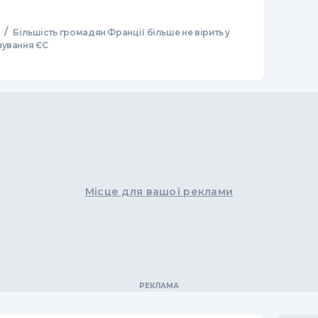
/
Більшість громадян Франції більше не вірить у
нування ЄС
Місце для вашої реклами