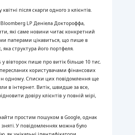
вітні після скарги одного з клієнтів.
 Bloomberg LP Деніела Доктороффа,
ити, які саме новини читає конкретний
ми паперами цікавиться, що пише в
 яка структура його портфеля.
 у вівторок пише про витік більше 10 тис.
 пересланих користувачами фінансових
ин одному. Списки цих повідомлення ще
ли в інтернет. Витік, швидше за все,
дновити довіру клієнтів у повній мірі,
айти простим пошуком в Google, однак
и зняті. У повідомленнях можна було
ю, як унікальні ідентифікатори