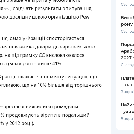
ії більше не вірить у можливість
Сьогод
 ЄС, свідчать результати опитування,
РЕЙТИНГ ДЕБЕТОВИХ
ПУТІВНИ
КАРТОК
СТРАХУ
кою дослідницькою організацією Pew
Вироб
розгл
ЩОМІСЯЧНИЙ ОГЛЯД
ВСІ СТРА
Сьогод
КЕШБЕКУ
ня, саме у Франції спостерігається
СТРАХОВ
Перше
ПУТІВНИКИ ПО
ня показника довіри до європейського
Арабс
БАНКІВСЬКИХ КАРТКАХ
ВІДГУКИ
 р. на підтримку ЄС висловлювалося
КОМПАНІ
2027 
 в цьому році – лише 41%.
Сьогод
ДОСТАВК
Франції вважає економічну ситуацію, що
Платн
КОНТАКТ
иятливою, що на 10% більше від торішнього
та як
Вчора 
Найкр
Євросоюзі виявилися громадяни
турис
60% продовжують вірити в подальший
Вчора 
 у 2012 році).