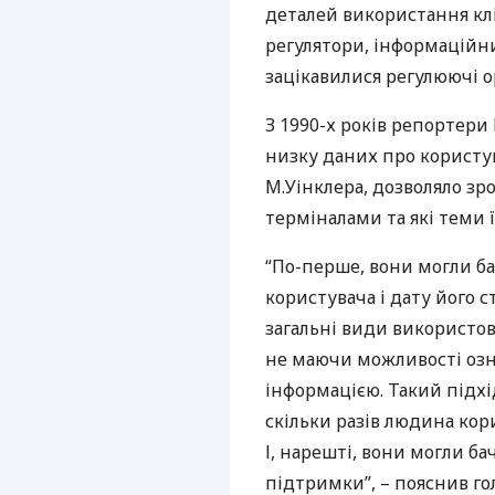
деталей використання клі
регулятори, інформаційн
зацікавилися регулюючі о
З 1990-х років репортери
низку даних про користу
М.Уінклера, дозволяло зр
терміналами та які теми ї
“По-перше, вони могли ба
користувача і дату його 
загальні види використов
не маючи можливості оз
інформацією. Такий підхі
скільки разів людина корис
І, нарешті, вони могли б
підтримки”, – пояснив го