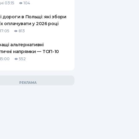
ні 03:15
104
і дороги в Польщі: які збори
 їх оплачувати у 2026 році
17:05
813
ащі альтернативні
тичні напрямки — ТОП-10
15:00
552