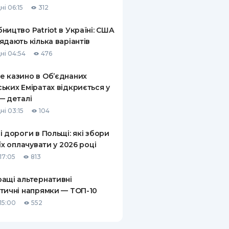
ні 06:15
312
КИ ПО
ВАННЮ
ництво Patriot в Україні: США
ядають кілька варіантів
ХОВІ ПОЛІСИ
ні 04:54
476
І КОМПАНІЇ
 казино в Об’єднаних
ьких Еміратах відкриється у
 ПРО СТРАХОВІ
Ї
— деталі
ні 03:15
104
А І ОПЛАТА
і дороги в Польщі: які збори
И
 їх оплачувати у 2026 році
17:05
813
ащі альтернативні
тичні напрямки — ТОП-10
15:00
552