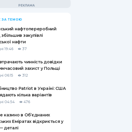
 ЗА ТЕМОЮ
йський нафтопереробний
 збільшив закупівлі
ської нафти
ні 19:46
37
втрачають чинність довідки
имчасовий захист у Польщі
ні 06:15
312
ництво Patriot в Україні: США
ядають кілька варіантів
ні 04:54
476
 казино в Об’єднаних
ьких Еміратах відкриється у
— деталі