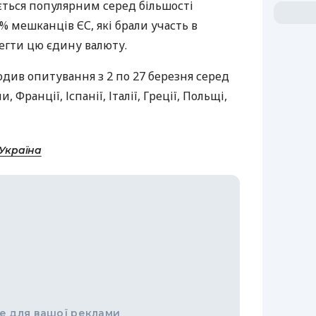
ється популярним серед більшості
% мешканців ЄС, які брали участь в
регти цю єдину валюту.
одив опитування з 2 по 27 березня серед
 Франції, Іспанії, Італії, Греції, Польщі,
-Україна
е для вашої реклами