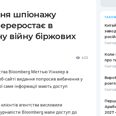
ння шпіонажу
ТАКОЖ
ереростає в
Кита
завод
у війну біржових
росій
Сьогод
Коли 
422
про т
Сьогод
ства Bloomberg Меттью Уінклер в
Вироб
еб-сайті видання попросив вибачення у
розгл
якої саме інформації мають доступ
Сьогод
Перше
клієнтів агентства висловили
Арабс
журналісти Bloomberg мали доступ до
2027 