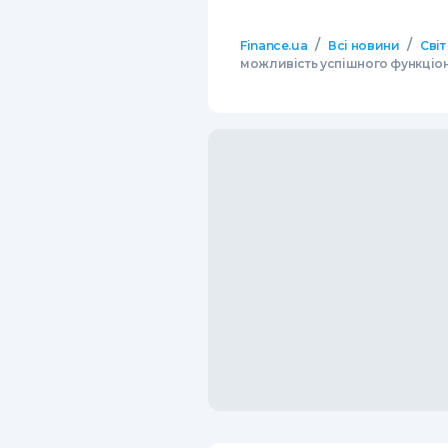
/
/
Finance.ua
Всі новини
Світ
можливість успішного функціо