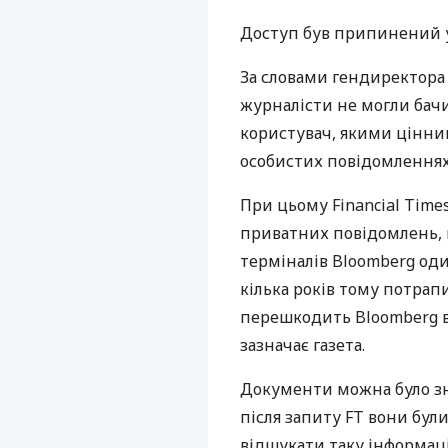
Доступ був припинений у к
За словами гендиректора
журналісти не могли бач
користувач, якими цінни
особистих повідомленнях,
При цьому Financial Times
приватних повідомлень,
терміналів Bloomberg од
кілька років тому потрапи
перешкодить Bloomberg ві
зазначає газета.
Документи можна було зн
після запиту FT вони бул
відшукати таку інформаці