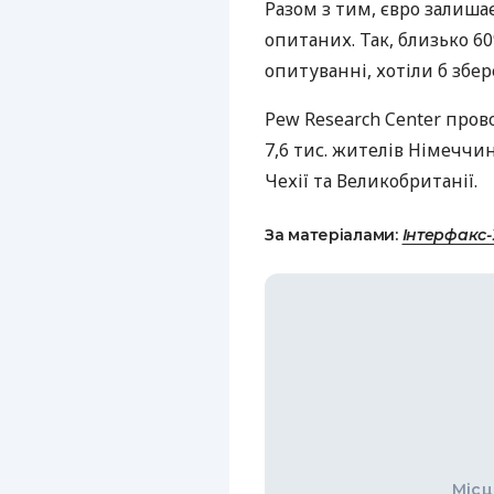
Разом з тим, євро залиша
опитаних. Так, близько 60
опитуванні, хотіли б збе
Pew Research Center пров
7,6 тис. жителів Німеччини,
Чехії та Великобританії.
За матеріалами:
Інтерфакс
Місц