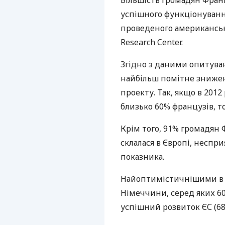
Більшість громадян Франц
успішного функціонування
проведеного американсь
Research Center.
Згідно з даними опитуван
найбільш помітне знижен
проекту. Так, якщо в 2012
близько 60% французів, то
Крім того, 91% громадян 
склалася в Європі, неспр
показника.
Найоптимістичнішими в 
Німеччини, серед яких 
успішний розвиток ЄС (68%