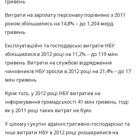
гривень.
Витрати на зарплату персоналу порiвняно з 2011
роком збільшились на 14,8% – до 1,204 млрд
гривень.
Експлуатацiйнi та господарськi витрати
НБУ
збiльшилися в 2012 роцi на 11,2% – до 119 млн
гривень. Витрати на службовi вiдрядження
чиновникiв
НБУ
зросли в 2012 роцi на 21,4% – до 17
млн гривень.
Крiм того, у 2012 році
НБУ
витратив на
iнформування громадськостi 41 млн гривень, тодi
як у 2011 роцi таких витрат не було.
У цiлому сукупнi адмiнiстративно-господарськi та
iншi витрати
НБУ
в 2012 роцi розширилися на