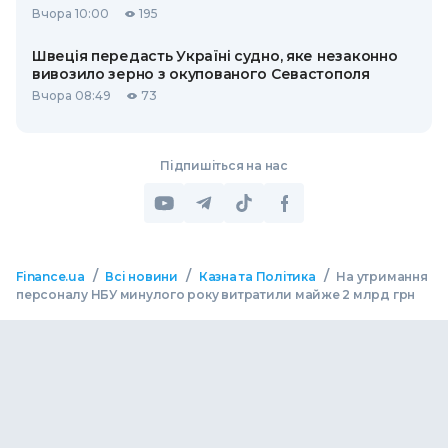
Вчора 10:00
195
Швеція передасть Україні судно, яке незаконно
вивозило зерно з окупованого Севастополя
Вчора 08:49
73
Підпишіться на нас
/
/
/
Finance.ua
Всі новини
Казна та Політика
На утримання
персоналу НБУ минулого року витратили майже 2 млрд грн