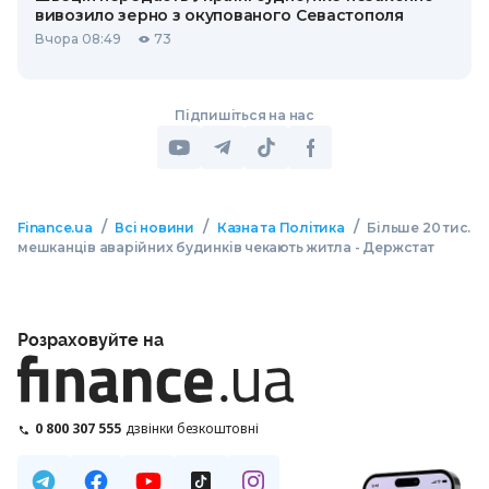
вивозило зерно з окупованого Севастополя
Вчора 08:49
73
Підпишіться на нас
/
/
/
Finance.ua
Всі новини
Казна та Політика
Більше 20 тис.
мешканців аварійних будинків чекають житла - Держстат
Розраховуйте на
0 800 307 555
дзвінки безкоштовні