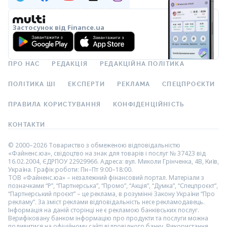
Застосунок від Finance.ua
ПРО НАС
РЕДАКЦІЯ
РЕДАКЦІЙНА ПОЛІТИКА
ПОЛІТИКА ШІ
ЕКСПЕРТИ
РЕКЛАМА
СПЕЦПРОЄКТИ
ПРАВИЛА КОРИСТУВАННЯ
КОНФІДЕНЦІЙНІСТЬ
КОНТАКТИ
© 2000–2026 Товариство з обмеженою відповідальністю
«Файненс.юа», свідоцтво на знак для товарів і послуг № 37423 від
16.02.2004, ЄДРПОУ 22929966. Адреса: вул. Миколи Грінченка, 4В, Київ,
Україна. Графік роботи: Пн–Пт 9:00–18:00.
ТОВ «Файненс.юа» – незалежний фінансовий портал. Матеріали з
позначками “Р”, “Партнерська”, “Промо”, “Акція”, “Думка”, “Спецпроєкт”,
“Партнерський проєкт” – це реклама, в розумінні Закону України “Про
рекламу”. За зміст реклами відповідальність несе рекламодавець.
Інформація на даній сторінці не є рекламою банківських послуг.
Верифіковану банком інформацію про продукти та послуги можна
подивитися на офіційному сайті відповідного банку. Використання