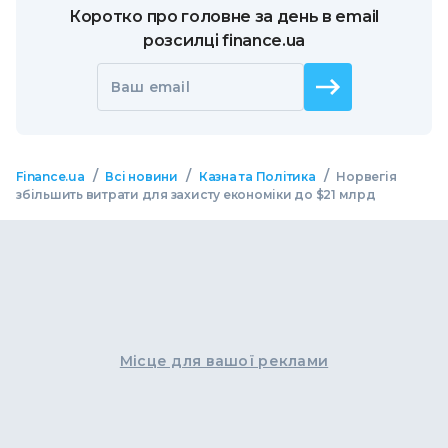
Коротко про головне за день в email
розсилці finance.ua
Ваш email
/
/
/
Finance.ua
Всі новини
Казна та Політика
Норвегія
збільшить витрати для захисту економіки до $21 млрд
Місце для вашої реклами