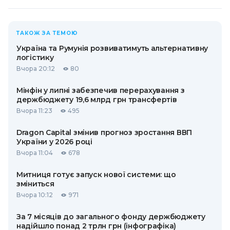
ТАКОЖ ЗА ТЕМОЮ
Україна та Румунія розвиватимуть альтернативну
логістику
Вчора 20:12
80
Мінфін у липні забезпечив перерахування з
держбюджету 19,6 млрд грн трансфертів
Вчора 11:23
495
Dragon Capital змінив прогноз зростання ВВП
України у 2026 році
Вчора 11:04
678
Митниця готує запуск нової системи: що
зміниться
Вчора 10:12
971
За 7 місяців до загального фонду держбюджету
надійшло понад 2 трлн грн (інфографіка)