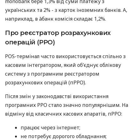
monobank бере 1,3% від суми платежу з
українських та 2% - з карток іноземних банків. А,
наприклад, в àбанк комісія складає 1,2%.
Про реєстратор розрахункових
операцій (РРО)
POS-термінал часто використовується спільно з
касовим інтегратором, який об’єднує облікову
систему з програмним реєстратором
розрахункових операцій (пРРО).
Після змін у законодавстві використання
програмних РРО стало значно популярнішим. На
відміну від класичних касових апаратів, пРРО:
працює через інтернет;
не потребує дорогого обладнання;