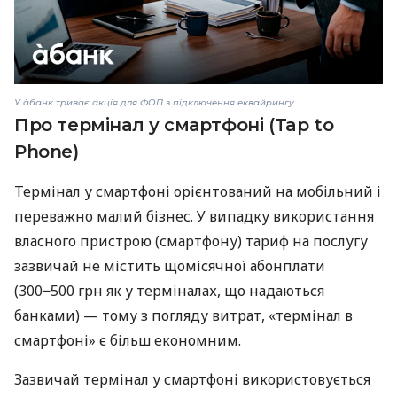
У àбанк триває акція для ФОП з підключення еквайрингу
Про термінал у смартфоні (Tap to
Phone)
Термінал у смартфоні орієнтований на мобільний і
переважно малий бізнес. У випадку використання
власного пристрою (смартфону) тариф на послугу
зазвичай не містить щомісячної абонплати
(300−500 грн як у терміналах, що надаються
банками) — тому з погляду витрат, «термінал в
смартфоні» є більш економним.
Зазвичай термінал у смартфоні використовується