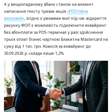
А у вищезгаданому àбанк станом на момент
написання тексту триває акція
«POSтійна
економія»
, згідно з умовами якої під час відкриття
рахунку ФОП є можливість підключити еквайринг
без абонплати за POS-термінал у разі здійснення
трьох оплат бізнес-карткою Блакитна Mastercard на
суму від 1 тис. грн. Комісія за еквайринг до
30.09.2026 р. складе лише 1,2%.