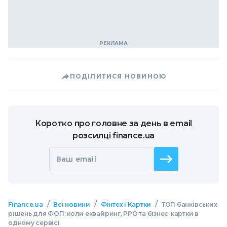
ПОДІЛИТИСЯ НОВИНОЮ
Коротко про головне за день в email
розсилці finance.ua
Ваш email
/
/
/
Finance.ua
Всі новини
Фінтех і Картки
ТОП банківських
рішень для ФОП: коли еквайринг, РРО та бізнес-картки в
одному сервісі