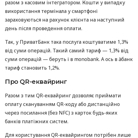
разом з касовим інтегратором. Кошти у випадку
використання термінала у смартфоні
зараховуються на рахунок клієнта на наступний
день після проведення оплати.
Так, у ПриватБанк така послуга коштуватиме 1,3%
від суми операцій. Такий самий тариф — 1,3% від
суми операцій — беруть і в monobank. А ось в àбанк
тариф становить 1,2%.
Про QR-еквайринг
Разом з тим QR-еквайринг дозволяє приймати
оплату скануванням QR-коду або дистанційно
через посилання (без NFC) з карток будь-яких
банків платіжних систем.
Для користування QR-еквайрингом потрібен лише