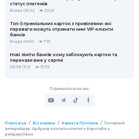
статус платежів
Вчора 08:02
2026
Топ-5 преміальних карток з привілеями: які
переваги можуть отримати нині VIP-клієнти
банків
Вчора 06:50
775
Нові ліміти банків: кому заблокують картки та
перекази вже у серпні
06.08 13:10
3539
Підпишіться на нас
/
/
/
Finance.ua
Всі новини
Казна та Політика
Головний
антирейдер: Арбузов очолить комітет з боротьби з
рейдерством