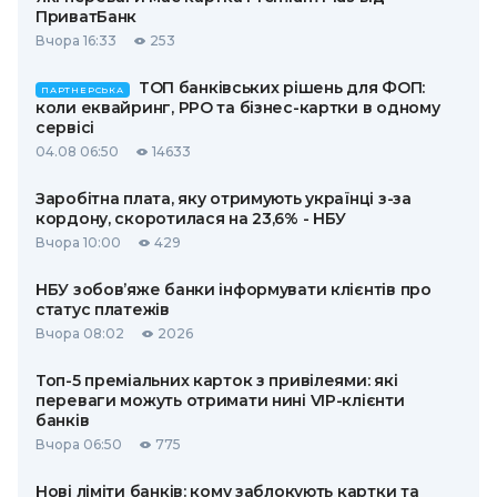
ПриватБанк
Вчора 16:33
253
ТОП банківських рішень для ФОП:
ПАРТНЕРСЬКА
коли еквайринг, РРО та бізнес-картки в одному
сервісі
04.08 06:50
14633
Заробітна плата, яку отримують українці з-за
кордону, скоротилася на 23,6% - НБУ
Вчора 10:00
429
НБУ зобов’яже банки інформувати клієнтів про
статус платежів
Вчора 08:02
2026
Топ-5 преміальних карток з привілеями: які
переваги можуть отримати нині VIP-клієнти
банків
Вчора 06:50
775
Нові ліміти банків: кому заблокують картки та