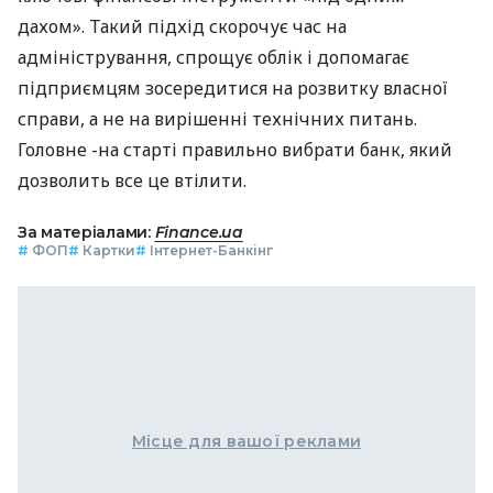
дахом». Такий підхід скорочує час на
адміністрування, спрощує облік і допомагає
підприємцям зосередитися на розвитку власної
справи, а не на вирішенні технічних питань.
Головне -на старті правильно вибрати банк, який
дозволить все це втілити.
За матеріалами:
Finance.ua
#
ФОП
#
Картки
#
Інтернет-Банкінг
Місце для вашої реклами