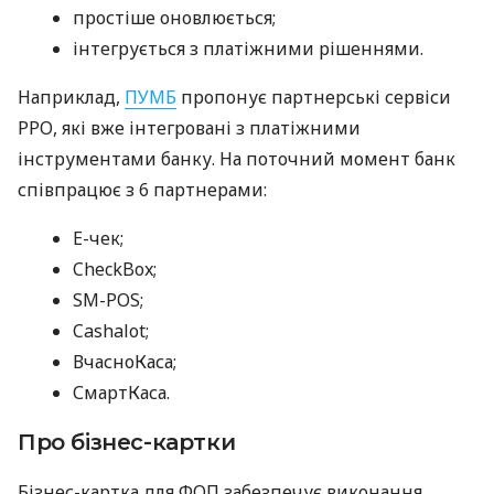
простіше оновлюється;
інтегрується з платіжними рішеннями.
Наприклад,
ПУМБ
пропонує партнерські сервіси
РРО, які вже інтегровані з платіжними
інструментами банку. На поточний момент банк
співпрацює з 6 партнерами:
E-чек;
CheckBox;
SM-POS;
Cashalot;
ВчасноКаса;
СмартКаса.
Про бізнес-картки
Бізнес-картка для ФОП забезпечує виконання