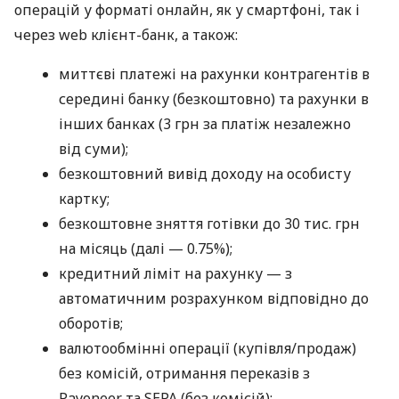
операцій у форматі онлайн, як у смартфоні, так і
через web клієнт-банк, а також:
миттєві платежі на рахунки контрагентів в
середині банку (безкоштовно) та рахунки в
інших банках (3 грн за платіж незалежно
від суми);
безкоштовний вивід доходу на особисту
картку;
безкоштовне зняття готівки до 30 тис. грн
на місяць (далі — 0.75%);
кредитний ліміт на рахунку — з
автоматичним розрахунком відповідно до
оборотів;
валютообмінні операції (купівля/продаж)
без комісій, отримання переказів з
Payoneer та SEPA (без комісій);