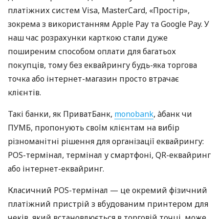
платіжних систем Visa, MasterCard, «Простір»,
зокрема з використанням Apple Pay та Google Pay. У
наш час розрахунки карткою стали дуже
поширеним способом оплати для багатьох
покупців, тому без еквайрингу будь-яка торгова
точка або інтернет-магазин просто втрачає
клієнтів.
Такі банки, як ПриватБанк,
monobank
, àбанк чи
ПУМБ, пропонують своїм клієнтам на вибір
різноманітні рішення для організації еквайрингу:
POS-термінал, термінал у смартфоні, QR-еквайринг
або інтернет-еквайринг.
Класичний POS-термінал — це окремий фізичний
платіжний пристрій з вбудованим принтером для
чеків, який встановлюється в торговій точці, може