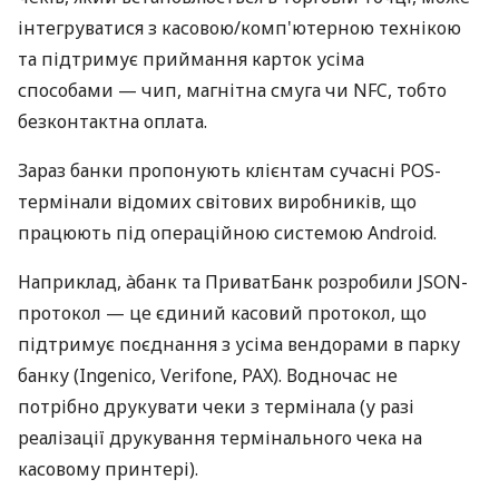
інтегруватися з касовою/комп'ютерною технікою
та підтримує приймання карток усіма
способами — чип, магнітна смуга чи NFC, тобто
безконтактна оплата.
Зараз банки пропонують клієнтам сучасні POS-
термінали відомих світових виробників, що
працюють під операційною системою Android.
Наприклад, àбанк та ПриватБанк розробили JSON-
протокол — це єдиний касовий протокол, що
підтримує поєднання з усіма вендорами в парку
банку (Ingenico, Verifone, PAX). Водночас не
потрібно друкувати чеки з термінала (у разі
реалізації друкування термінального чека на
касовому принтері).