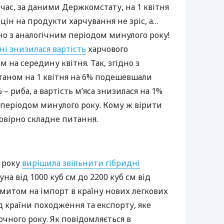
час, за даними Держкомстату, на 1 квітня
 цін на продукти харчування не зріс, а…
но з аналогічним періодом минулого року!
ні знизилася вартість
харчового
 на середину квітня. Так, згідно з
аном на 1 квітня на 6% подешевшали
% – риба, а вартість м’яса знизилася на 1%
 періодом минулого року. Кому ж вірити
овірно складне питання.
4 року
вирішила звільнити гібридні
на від 1000 куб см до 2200 куб см від
митом на імпорт в країну нових легкових
д країни походження та експорту, яке
точного року. Як повідомляється в