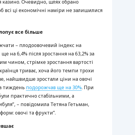
ся казино. Очевидно, шлях обрано
б всі ці економічні наміри не залишилися
лопує все більше
чати – плодоовочевий індекс на
ще на 6,4% після зростання на 63,2% за
им чином, стрімке зростання вартості
раїнця триває, хоча його темпи трохи
іше, найшвидше зростали ціни на овочі
за тиждень
подорожчав ще на 30%
. При
були практично стабільними, а
уля”, – повідомила Тетяна Гетьман,
нформ: овочі та фрукти”.
евшає