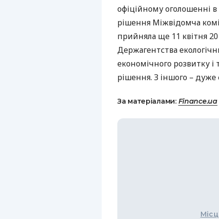
офіційному оголошенні в у
рішення Міжвідомча коміс
прийняла ще 11 квітня 201
Держагентства екологічни
економічного розвитку і т
рішення. З іншого – дуже
За матеріалами:
Finance.ua
Місц