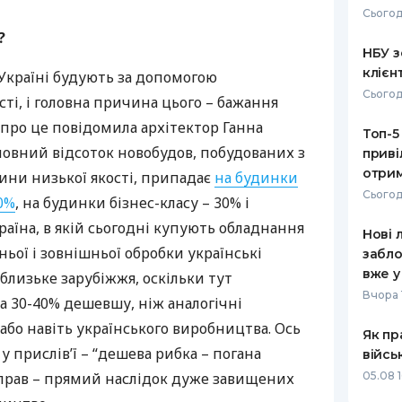
Сьогод
РЕЙТИНГ ДЕБЕТОВИХ
ПУТІВНИ
?
КАРТОК
СТРАХУ
НБУ з
клієн
Україні будують за допомогою
ЩОМІСЯЧНИЙ ОГЛЯД
ВСІ СТРА
Сьогод
сті, і головна причина цього – бажання
КЕШБЕКУ
СТРАХОВ
про це повідомила архітектор Ганна
Топ-5
ПУТІВНИКИ ПО
основний відсоток новобудов, побудованих з
приві
БАНКІВСЬКИХ КАРТКАХ
ВІДГУКИ
КОМПАНІ
отрим
ни низької якості, припадає
на будинки
Сьогод
0%
, на будинки бізнес-класу – 30% і
ДОСТАВК
раїна, в якій сьогодні купують обладнання
Нові 
КОНТАКТ
ньої і зовнішньої обробки українські
забло
вже у
 близьке зарубіжжя, оскільки тут
Вчора 
 30-40% дешевшу, ніж аналогічні
або навіть українського виробництва. Ось
Як пр
 у прислів’ї – “дешева рибка – погана
війсь
справ – прямий наслідок дуже завищених
05.08 1