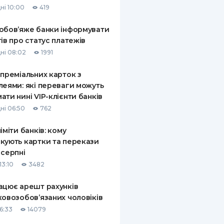
ні 10:00
419
КИ ПО
ВАННЮ
обов’яже банки інформувати
тів про статус платежів
ХОВІ ПОЛІСИ
ні 08:02
1991
І КОМПАНІЇ
 преміальних карток з
леями: які переваги можуть
 ПРО СТРАХОВІ
Ї
ати нині VIP-клієнти банків
ні 06:50
762
А І ОПЛАТА
ліміти банків: кому
И
кують картки та перекази
 серпні
13:10
3482
ацює арешт рахунків
ковозобов’язаних чоловіків
6:33
14079