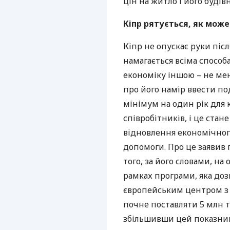
цін на житло і його будів
Кіпр рятується, як може
Кіпр не опускає руки піс
намагається всіма спосо
економіку іншою – не мен
про його намір ввести по
мінімум на один рік для 
співробітників, і це стан
відновлення економічног
допомоги. Про це заявив 
того, за його словами, н
рамках програми, яка до
європейським центром з 
почне поставляти 5 млн 
збільшивши цей показник 