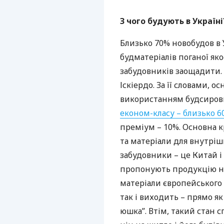
З чого будують в Україні
Близько 70% новобудов в 
будматеріалів поганої яко
забудовників заощадити. 
Іскіердо. За її словами, 
використанням будсирови
економ-класу – близько 6
преміум – 10%. Основна к
та матеріали для внутріш
забудовники – це Китай і
пропонують продукцію на
матеріали європейського 
так і виходить – прямо як
юшка”. Втім, такий стан 