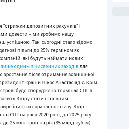
ництво.
ля “стрижки депозитних рахунків” і
бами довести – ми зробимо нашу
ш успішною. Так, сьогодні стало відомо
даткові пільги до 25% терміном як
компаній, які будуть наймати нових
е
лише одним з численних заходів
для
о зростання після отримання зовнішньої
президент країни Нікос Анастасіадіс. Крім
а острові буде споруджено термінал
СПГ
в
зволить Кіпру стати основним
виробництва скрапленого газу. Кіпр
тонн
СПГ
на рік в 2020 році, до 2025 року
до 25 млн тонн на рік (35 млрд куб. м).