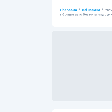
/
/
Finance.ua
Всі новини
70% 
гібридні авто без мита - підсум