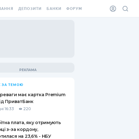
ВАННЯ
ДЕПОЗИТИ
БАНКИ
ФОРУМ
ІЛКА
ВСІ ДЕПОЗИТИ
ВСІ БАНКИ
АННЯ ЖИТЛА ВІД
ДЕПОЗИТИ В USD
ВІДГУКИ ПРО БАНКИ
 ШАХЕДІВ
ДЕПОЗИТИ В EUR
МІКРОФІНАНСОВІ
ХОВКА ЗА КОРДОН
ОРГАНІЗАЦІЇ
БОНУС ДО ДЕПОЗИТІВ
ВІДГУКИ ПРО МФО
УМОВИ АКЦІЇ
КАРТА
 ЗА ТЕМОЮ
ПИТАННЯ ТА ВІДПОВІДІ
ННА ВІНЬЄТКА
ереваги має картка Premium
ДЕПОЗИТНИЙ КАЛЬКУЛЯТОР
від ПриватБанк
 СПІВРОБІТНИКІВ
ні 16:33
220
ПУТІВНИКИ ПО
SSISTANCE
ЗАОЩАДЖЕННЯМ
ітна плата, яку отримують
нці з-за кордону,
АННЯ ВІД
тилася на 23,6% - НБУ
Х ВИПАДКІВ