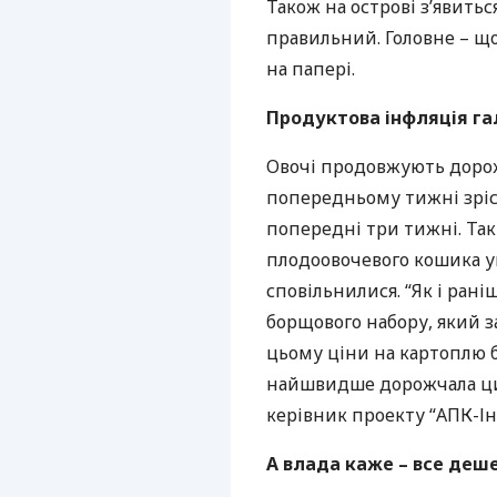
Також на острові з’явить
правильний. Головне – що
на папері.
Продуктова інфляція га
Овочі продовжують дорож
попередньому тижні зріс 
попередні три тижні. Так
плодоовочевого кошика ук
сповільнилися. “Як і ран
борщового набору, який 
цьому ціни на картоплю 
найшвидше дорожчала циб
керівник проекту “
АПК
-І
А влада каже – все деш