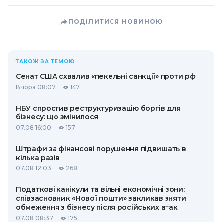
ПОДІЛИТИСЯ НОВИНОЮ
ТАКОЖ ЗА ТЕМОЮ
Сенат США схвалив «пекельні санкції» проти рф
Вчора 08:07
147
НБУ спростив реструктуризацію боргів для
бізнесу: що змінилося
07.08 16:00
157
Штрафи за фінансові порушення підвищать в
кілька разів
07.08 12:03
268
Податкові канікули та вільні економічні зони:
співзасновник «Нової пошти» закликав зняти
обмеження з бізнесу після російських атак
07.08 08:37
175