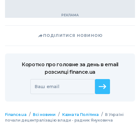
ПОДІЛИТИСЯ НОВИНОЮ
Коротко про головне за день в email
розсилці finance.ua
Ваш email
/
/
/
Finance.ua
Всі новини
Казна та Політика
В Україні
почали децентралізацію влади - радник Януковича