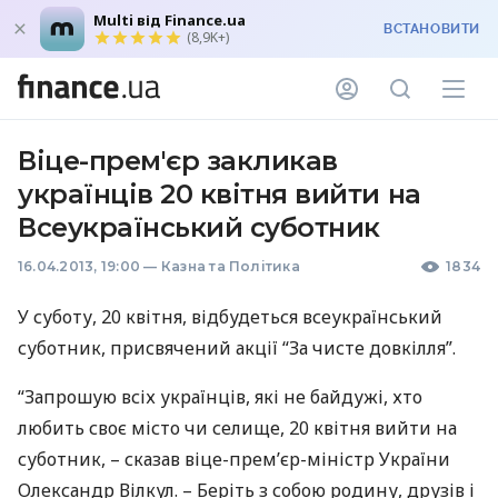
Multi від Finance.ua
ВСТАНОВИТИ
(8,9K+)
Віце-прем'єр закликав
українців 20 квітня вийти на
Всеукраїнський суботник
16.04.2013, 19:00
—
Казна та Політика
1834
У суботу, 20 квітня, відбудеться всеукраїнський
суботник, присвячений акції “За чисте довкілля”.
“Запрошую всіх українців, які не байдужі, хто
любить своє місто чи селище, 20 квітня вийти на
суботник, – сказав віце-прем’єр-міністр України
Олександр Вілкул. – Беріть з собою родину, друзів і