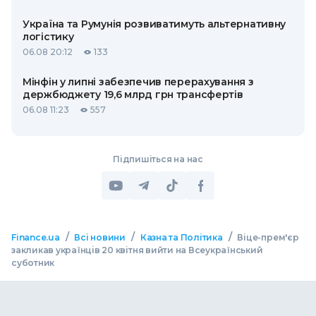
Україна та Румунія розвиватимуть альтернативну
логістику
06.08 20:12
133
Мінфін у липні забезпечив перерахування з
держбюджету 19,6 млрд грн трансфертів
06.08 11:23
557
Підпишіться на нас
/
/
/
Finance.ua
Всі новини
Казна та Політика
Віце-прем'єр
закликав українців 20 квітня вийти на Всеукраїнський
суботник