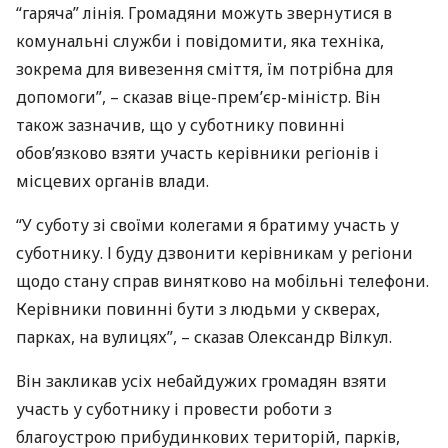
“гаряча” лінія. Громадяни можуть звернутися в
комунальні служби і повідомити, яка техніка,
зокрема для вивезення сміття, їм потрібна для
допомоги”, – сказав віце-прем’єр-міністр. Він
також зазначив, що у суботнику повинні
обов’язково взяти участь керівники регіонів і
місцевих органів влади.
“У суботу зі своїми колегами я братиму участь у
суботнику. І буду дзвонити керівникам у регіони
щодо стану справ винятково на мобільні телефони.
Керівники повинні бути з людьми у скверах,
парках, на вулицях”, – сказав Олександр Вілкул.
Він закликав усіх небайдужих громадян взяти
участь у суботнику і провести роботи з
благоустрою прибудинкових територій, парків,