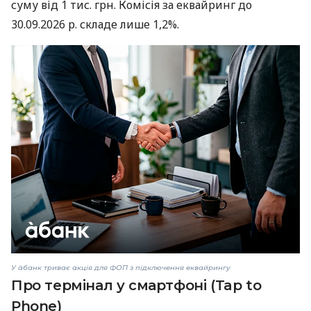
суму від 1 тис. грн. Комісія за еквайринг до
30.09.2026 р. складе лише 1,2%.
У àбанк триває акція для ФОП з підключення еквайрингу
Про термінал у смартфоні (Tap to
Phone)