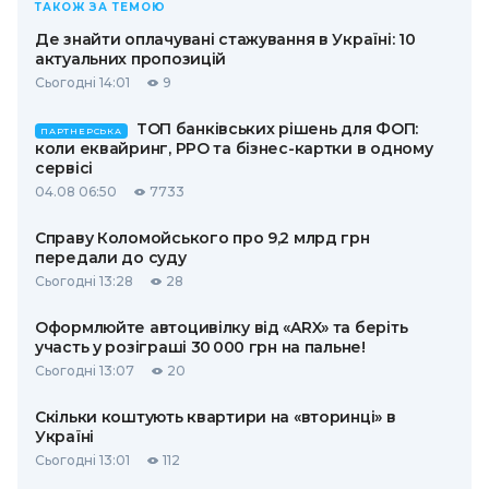
ТАКОЖ ЗА ТЕМОЮ
Де знайти оплачувані стажування в Україні: 10
актуальних пропозицій
Сьогодні 14:01
9
ТОП банківських рішень для ФОП:
ПАРТНЕРСЬКА
коли еквайринг, РРО та бізнес-картки в одному
сервісі
04.08 06:50
7733
Справу Коломойського про 9,2 млрд грн
передали до суду
Сьогодні 13:28
28
Оформлюйте автоцивілку від «ARX» та беріть
участь у розіграші 30 000 грн на пальне!
Сьогодні 13:07
20
Скільки коштують квартири на «вторинці» в
Україні
Сьогодні 13:01
112