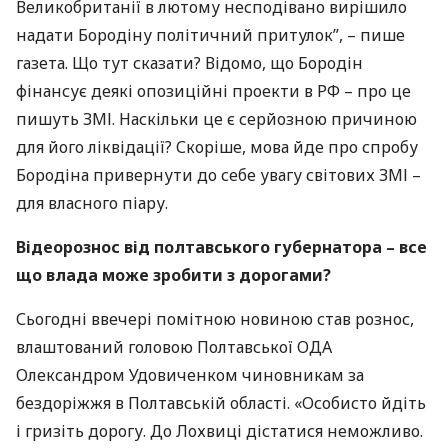
Великобританії в лютому несподівано вирішило
надати Бородіну політичний притулок”, – пише
газета. Що тут сказати? Відомо, що Бородін
фінансує деякі опозиційні проекти в РФ – про це
пишуть
ЗМІ
. Наскільки це є серйозною причиною
для його ліквідації? Скоріше, мова йде про спробу
Бородіна привернути до себе увагу світових
ЗМІ
–
для власного піару.
Відеорознос від полтавського губернатора – все
що влада може зробити з дорогами?
Сьогодні ввечері помітною новиною став рознос,
влаштований головою Полтавської
ОДА
Олександром Удовиченком чиновникам за
бездоріжжя в Полтавській області. «Особисто йдіть
і гризіть дорогу. До Лохвиці дістатися неможливо.