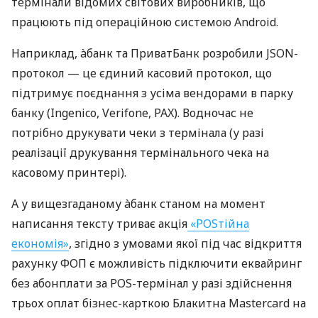
термінали відомих світових виробників, що
працюють під операційною системою Android.
Наприклад, àбанк та ПриватБанк розробили JSON-
протокол — це єдиний касовий протокол, що
підтримує поєднання з усіма вендорами в парку
банку (Ingenico, Verifone, PAX). Водночас не
потрібно друкувати чеки з термінала (у разі
реалізації друкування термінального чека на
касовому принтері).
А у вищезгаданому àбанк станом на момент
написання тексту триває акція
«POSтійна
економія»
, згідно з умовами якої під час відкриття
рахунку ФОП є можливість підключити еквайринг
без абонплати за POS-термінал у разі здійснення
трьох оплат бізнес-карткою Блакитна Mastercard на