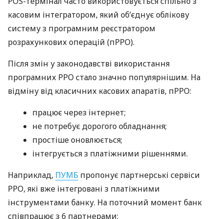
POS-термінал часто використовується спільно з
касовим інтегратором, який об’єднує облікову
систему з програмним реєстратором
розрахункових операцій (пРРО).
Після змін у законодавстві використання
програмних РРО стало значно популярнішим. На
відміну від класичних касових апаратів, пРРО:
працює через інтернет;
не потребує дорогого обладнання;
простіше оновлюється;
інтегрується з платіжними рішеннями.
Наприклад,
ПУМБ
пропонує партнерські сервіси
РРО, які вже інтегровані з платіжними
інструментами банку. На поточний момент банк
співпрацює з 6 партнерами: