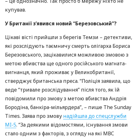
– це однозначно. Так просто б мережу ніхто не
купував.
У Британії з’явився новий “Березовський”?
Цікаві вісті прийшли з берегів Темзи – детективи,
які розслідують таємничу смерть олігарха Бориса
Березовського, зацікавилися можливою змовою з
метою вбивства ще одного російського магната-
вигнанця, який проживає у Великобританії,
стверджує британська преса. “Поліція заявила, що
веде “тривале розслідування” після того, як їй
повідомили про змову з метою вбивства Андрія
Бородіна, банкіра-мільярдера”, – пише The Sunday
Times. Заява про змову
надійшла до спецслужби
MI-5
. “За деякими відомостями, існування змови
стало одним з факторів, з огляду на які
МВС