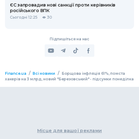
ЄС запровадив нові санкції проти керівників
російського ВПК
Сьогодні 12:25
30
Підпишіться на нас
/
/
Finance.ua
Всі новини
Борщова інфляція 61%, помста
хакерів на 3 млрд, новий "Березовський" - підсумки понеділка
Місце для вашої реклами