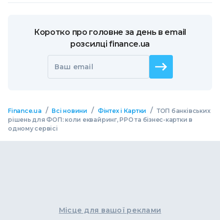
Коротко про головне за день в email
розсилці finance.ua
Ваш email
/
/
/
Finance.ua
Всі новини
Фінтех і Картки
ТОП банківських
рішень для ФОП: коли еквайринг, РРО та бізнес-картки в
одному сервісі
Місце для вашої реклами