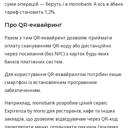
суми операцій — беруть і в monobank. А ось в àбанк
тариф становить 1,2%.
Про QR-еквайринг
Разом з тим QR-еквайринг дозволяє приймати
оплату скануванням QR-коду або дистанційно
через посилання (без NFC) з карток будь-яких
банків платіжних систем.
Для користування QR-еквайрингом потрібен лише
смартфон із встановленим програмним
забезпеченням.
Наприклад, monobank розробив цілий сервіс
Expirenza by mono для ресторанів, кафе та інших
закладів, що дозволяє відвідувачам через QR-код
переглядати меню, оплачувати рахунок (зокрема