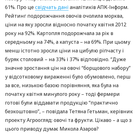
61%. Про це
свідчать дані
аналітиків
АПК
-Інформ.
Рейтинг подорожчання овочів очолила морква,
ціни на яку зросли відносно початку квітня 2012
року на 92%. Картопля подорожчала за рік в
середньому на 74%, а капуста – на 69%. При цьому
менш істотно зросли ціни на цибулю ріпчасту і
буряк столовий – на 33% і 37% відповідно. “Дуже
значне зростання цін на овочі “борщового набору”
у відсотковому вираженні було обумовлено, перш
за все, низькою базою порівняння, яка була на
початку квітня минулого року – тоді фермери
готові були віддавати продукцію “практично
безкоштовно”, – повідала Тетяна Гетьман, керівник
проекту Агроогляд: овочі та фрукти. Цікаво – а що з
цього приводу думає Микола Азаров?