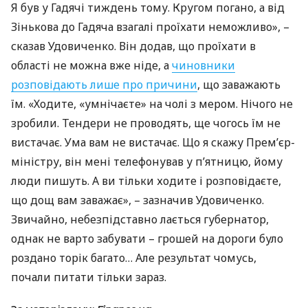
Я був у Гадячі тиждень тому. Кругом погано, а від
Зінькова до Гадяча взагалі проїхати неможливо», –
сказав Удовиченко. Він додав, що проїхати в
області не можна вже ніде, а
чиновники
розповідають лише про причини
, що заважають
їм. «Ходите, «умнічаєте» на чолі з мером. Нічого не
зробили. Тендери не проводять, ще чогось їм не
вистачає. Ума вам не вистачає. Що я скажу Прем’єр-
міністру, він мені телефонував у п’ятницю, йому
люди пишуть. А ви тільки ходите і розповідаєте,
що дощ вам заважає», – зазначив Удовиченко.
Звичайно, небезпідставно лається губернатор,
однак не варто забувати – грошей на дороги було
роздано торік багато… Але результат чомусь,
почали питати тільки зараз.