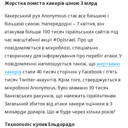
Жорстка помста хакерів ціною 3 млрд
Хакерський рух Anonymous стає все більшою і
більшою силою. Напередодні – 7 квітня, він
атакував більше 100 тисяч ізраїльських сайтів під
час масштабної акції #OpIsrael. Про це
повідомляється в мікроблозі, спеціально
створеному для інформування про перебіг атаки. У
повідомленні наголошується також, що
жертвами
хакерів
стали 40 тисяч сторінок у Facebook і п’ять
тисяч Twitter-акаунтів. Крім того, стверджується в
мікроблозі Anonymous, було зламано 30 тисяч
банківських рахунків, що належать ізраїльтянам.
Загальний збиток від атаки хакери оцінили в 3
мільярди доларів. Що ж буде через кілька років?
Технополіс купив Ельдорадо