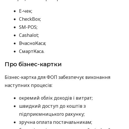
E-чек;
CheckBox;
SM-POS;
Cashalot;
ВчасноКаса;
СмартКаса.
Про бізнес-картки
Бізнес-картка для ФОП забезпечує виконання
наступних процесів:
окремий облік доходів і витрат;
швидкий доступ до коштів з
підприємницького рахунку;
зручна оплата постачальникам;