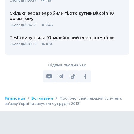
Сьогодні 05:17
419
Скільки зараз заробили ті, хто купив Bitcoin 10
років тому
Сьогодні 04:21
246
Tesla випустила 10-мільйонний електромобіль
Сьогодні 03:17
108
Підпишіться на нас
/
/
Finance.ua
Всі новини
Прогрес: свій перший супутник
зв'язку Україна запустить у грудні 2013