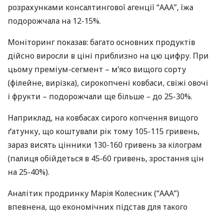
розрахунками консалтингової агенції “
ААА
”, їжа
подорожчала на 12-15%.
Моніторинг показав: багато основних продуктів
дійсно виросли в ціні приблизно на цю цифру. При
цьому преміум-сегмент – м’ясо вищого сорту
(філейне, вирізка), сирокопчені ковбаси, свіжі овочі
і фрукти – подорожчали ще більше – до 25-30%.
Наприклад, на ковбасах сирого копчення вищого
ґатунку, що коштували рік тому 105-115 гривень,
зараз висять цінники 130-160 гривень за кілограм
(палиця обійдеться в 45-60 гривень, зростання цін
на 25-40%).
Аналітик продринку Марія Колесник (“
ААА
”)
впевнена, що економічних підстав для такого