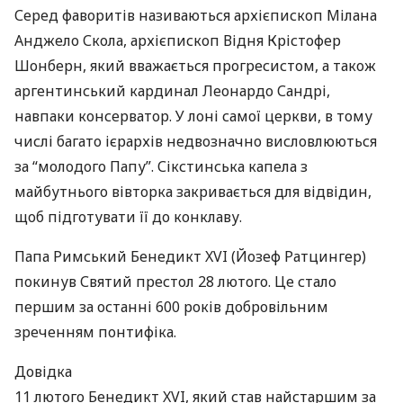
Серед фаворитів називаються архієпископ Мілана
Анджело Скола, архієпископ Відня Крістофер
Шонберн, який вважається прогресистом, а також
аргентинський кардинал Леонардо Сандрі,
навпаки консерватор. У лоні самої церкви, в тому
числі багато ієрархів недвозначно висловлюються
за “молодого Папу”. Сікстинська капела з
майбутнього вівторка закривається для відвідин,
щоб підготувати її до конклаву.
Папа Римський Бенедикт
XVI
(Йозеф Ратцингер)
покинув Святий престол 28 лютого. Це стало
першим за останні 600 років добровільним
зреченням понтифіка.
Довідка
11 лютого Бенедикт
XVI
, який став найстаршим за