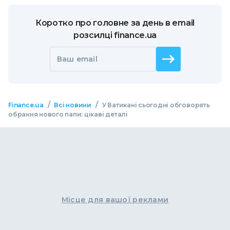
Коротко про головне за день в email
розсилці finance.ua
Ваш email
/
/
Finance.ua
Всі новини
У Ватикані сьогодні обговорять
обрання нового папи: цікаві деталі
Місце для вашої реклами