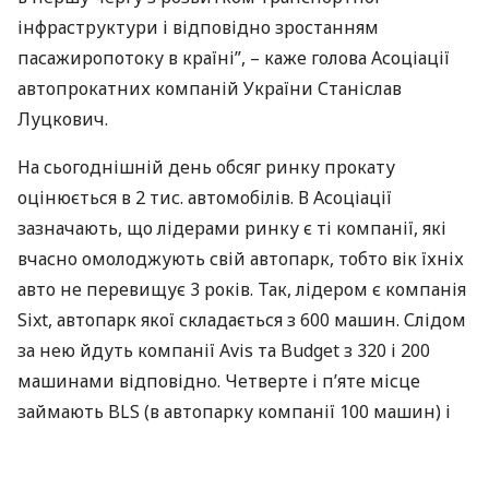
інфраструктури і відповідно зростанням
пасажиропотоку в країні”, – каже голова Асоціації
автопрокатних компаній України Станіслав
Луцкович.
На сьогоднішній день обсяг ринку прокату
оцінюється в 2 тис. автомобілів. В Асоціації
зазначають, що лідерами ринку є ті компанії, які
вчасно омолоджують свій автопарк, тобто вік їхніх
авто не перевищує 3 років. Так, лідером є компанія
Sixt, автопарк якої складається з 600 машин. Слідом
за нею йдуть компанії Avis та Budget з 320 і 200
машинами відповідно. Четверте і п’яте місце
займають
BLS
(в автопарку компанії 100 машин) і
Hertz (70 машин). При цьому щоб відповідати
наростаючому попиту в найближчі 5 років,