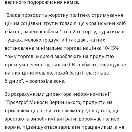
великого подорожчання немає.
“Влада проводить жорстку політику стримування
цін на соціальні групи товарів: це український хліб
і батон, варені ковбаси 1-го і 2-го сорту, курятина в
тушках, молокопродукти і так далі, на них
встановлена мінімальна торгова націнка 10-15%.
тому торгові мережі заробляють на продуктах
преміум-сегменту, тих же СК ковбасах, завищуючи
на них ціни: мовляв, нехай багаті платять за
бідних”, – розповіла вона.
За розрахунками директора інформкомпанії
“ПроАгро” Миколи Верницького, продукти на
прилавках дорожчають насамперед від того, що
зростають виробничі витрати: дорожчає паливо,
корми, підвищуються зарплати працівникам, а не