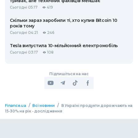
триває, але технічних фахівців меншає
Сьогодні 05:17
419
Скільки зараз заробили ті, хто купив Bitcoin 10
років тому
Сьогодні 04:21
246
Tesla випустила 10-мільйонний електромобіль
Сьогодні 03:17
108
Підпишіться на нас
/
/
Finance.ua
Всі новини
В Україні продукти дорожчають на
15-30% на рік - дослідження