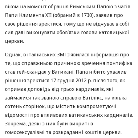
віком на момент обрання Римським Папою з часів
Папи Климента
XII
(обраний в 1730), заявив про
своє рішення зректися, тому що не відчуває в собі
сил далі виконувати обов’язки голови католицької
церкви.
Однак, в італійських
ЗМІ
з’явилася інформація про
те, що справжньою причиною зречення понтифіка
став гей-скандал у Ватикані. Папа нібито ухвалив
рішення зректися 17 грудня 2012 р. після того, як
отримав доповідь від трьох кардиналів, які
займалися так званою справою Ватілікс, на кілька
сотень сторінок, що містить компрометуючі
відомості про впливових ватиканських кардиналів.
Зокрема, деякі з них були викриті в
гомосексуалізмі та розкраданні коштів церкви.