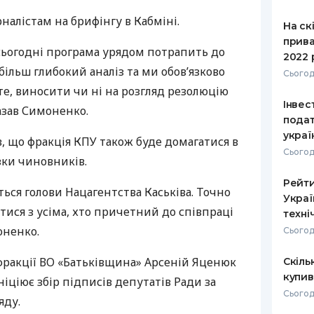
налістам на брифінгу в Кабміні.
РЕЙТИНГ ДЕБЕТОВИХ
ПУТІВНИ
На ск
КАРТОК
СТРАХУ
прива
 сьогодні програма урядом потрапить до
2022 
ЩОМІСЯЧНИЙ ОГЛЯД
ВСІ СТРА
ільш глибокий аналіз та ми обов’язково
Сьогод
КЕШБЕКУ
е, виносити чи ні на розгляд резолюцію
СТРАХОВ
Інвест
ПУТІВНИКИ ПО
казав Симоненко.
подат
БАНКІВСЬКИХ КАРТКАХ
ВІДГУКИ
КОМПАНІ
украї
, що фракція
КПУ
також буде домагатися в
Сьогод
зки чиновників.
ДОСТАВК
Рейти
ться голови Нацагентства Каськіва. Точно
КОНТАКТ
Украї
атися з усіма, хто причетний до співпраці
техні
оненко.
Сьогод
фракції ВО «Батьківщина» Арсеній Яценюк
Скіль
купив
ніціює збір підписів депутатів Ради за
Сьогод
яду.