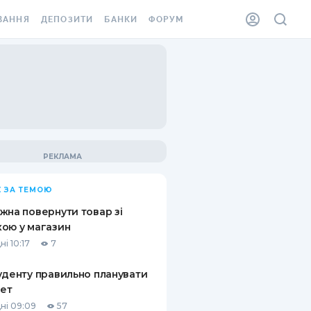
ВАННЯ
ДЕПОЗИТИ
БАНКИ
ФОРУМ
ІЛКА
ВСІ ДЕПОЗИТИ
ВСІ БАНКИ
АННЯ ЖИТЛА ВІД
ДЕПОЗИТИ В USD
ВІДГУКИ ПРО БАНКИ
 ШАХЕДІВ
ДЕПОЗИТИ В EUR
МІКРОФІНАНСОВІ
ХОВКА ЗА КОРДОН
ОРГАНІЗАЦІЇ
БОНУС ДО ДЕПОЗИТІВ
ВІДГУКИ ПРО МФО
УМОВИ АКЦІЇ
КАРТА
 ЗА ТЕМОЮ
ПИТАННЯ ТА ВІДПОВІДІ
ННА ВІНЬЄТКА
жна повернути товар зі
ДЕПОЗИТНИЙ КАЛЬКУЛЯТОР
ою у магазин
 СПІВРОБІТНИКІВ
і 10:17
7
ПУТІВНИКИ ПО
SSISTANCE
ЗАОЩАДЖЕННЯМ
уденту правильно планувати
ет
АННЯ ВІД
Х ВИПАДКІВ
ні 09:09
57