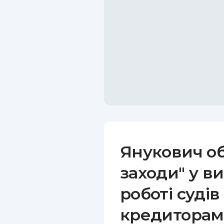
Янукович об
заходи" у ви
роботі судів
кредитора