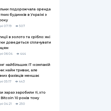
КИ ПО
ільки подорожчала оренда
ВАННЮ
тних будинків в Україні з
року
ХОВІ ПОЛІСИ
ні 07:19
507
І КОМПАНІЇ
иції в золото та срібло: які
ки доведеться сплачувати
 ПРО СТРАХОВІ
Ї
нцям
ні 06:04
444
А І ОПЛАТА
нг найбільших ІТ-компаній
И
ни: найм триває, але
чних фахівців меншає
ні 05:17
443
ки зараз заробили ті, хто
 Bitcoin 10 років тому
ні 04:21
250