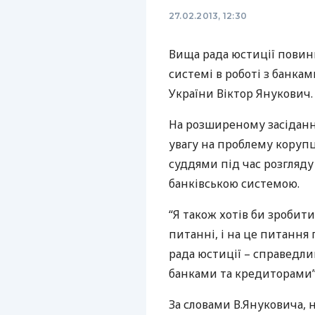
27.02.2013, 12:30
Вища рада юстиції повин
системі в роботі з банка
України Віктор Янукович.
На розширеному засіданн
увагу на проблему корупц
суддями під час розгляду 
банківською системою.
“Я також хотів би зроби
питанні, і на це питання
рада юстиції – справедли
банками та кредиторами”,
За словами В.Януковича,