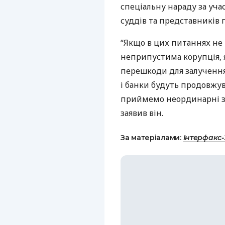
спеціальну нараду за уча
суддів та представників 
“Якщо в цих питаннях не 
неприпустима корупція, як
перешкоди для залучення
і банки будуть продовжув
приймемо неординарні за
заявив він.
За матеріалами:
Інтерфакс