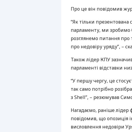
Про це він повідомив жур
“Як тільки презентована
парламенту, ми зробимо б
розглянемо питання про т
про недовіру уряду”, – с
Також лідер
КПУ
зазначив
парламенті відставки ни
“У першу чергу, це стосує
так само потрібно розібр
з Shell”, – резюмував Сим
Нагадаємо, раніше лідер 
повідомив, що опозиція і
висловлення недовіри Ур