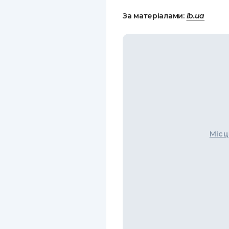
За матеріалами:
lb.ua
Місц