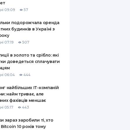
ет
ні 09:09
57
ільки подорожчала оренда
тних будинків в Україні з
року
ні 07:19
507
иції в золото та срібло: які
ки доведеться сплачувати
нцям
ні 06:04
444
нг найбільших ІТ-компаній
ни: найм триває, але
чних фахівців меншає
ні 05:17
443
ки зараз заробили ті, хто
 Bitcoin 10 років тому