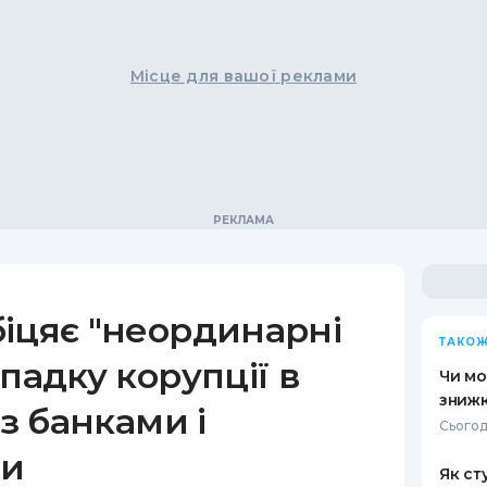
Місце для вашої реклами
іцяє "неординарні
ТАКОЖ
падку корупції в
Чи мо
знижк
 з банками і
Сьогодн
ми
Як ст