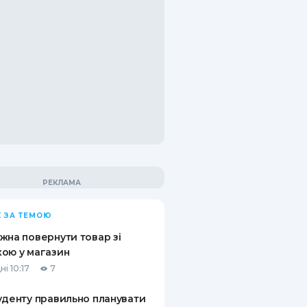
 ЗА ТЕМОЮ
жна повернути товар зі
ою у магазин
і 10:17
7
уденту правильно планувати