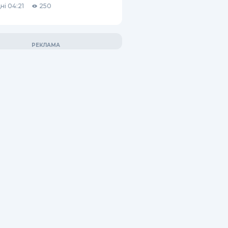
ні 04:21
250