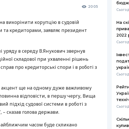
бюдж
2005
Сьогод
на викорінити корупцію в судовій
На ск
прива
ми та кредиторами, заявляє президент
2022 
Сьогод
і уряду в середу В.Янукович звернув
Інвест
ійної складової при ухваленні рішень
подат
справ про кредиторські спори і в роботі з
украї
Сьогод
Рейти
ти акцент ще на одному дуже важливому
Украї
 повинна відповісти, в першу чергу, Вища
техні
вий підхід судової системи в роботі з
Сьогод
 – сказав голова держави.
Скіль
 найближчим часом буде скликано
купив