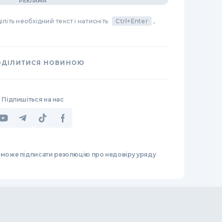
літь необхідний текст і натисніть
Ctrl+Enter
,
ОДІЛИТИСЯ НОВИНОЮ
Підпишіться на нас
 може підписати резолюцію про недовіру уряду