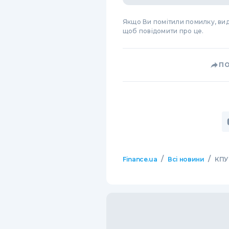
Якщо Ви помітили помилку, виді
щоб повідомити про це.
П
/
/
Finance.ua
Всі новини
КПУ