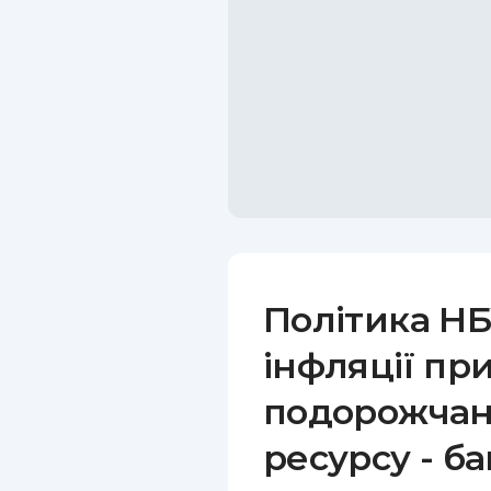
Політика НБ
інфляції пр
подорожчан
ресурсу - б