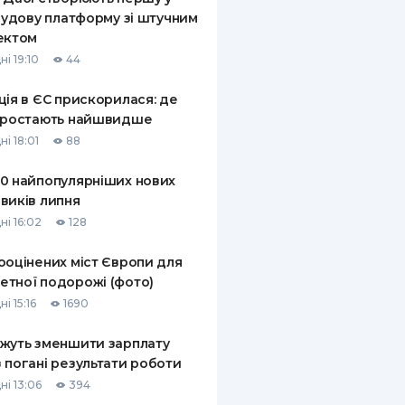
 судову платформу зі штучним
ектом
і 19:10
44
ція в ЄС прискорилася: де
 зростають найшвидше
і 18:01
88
0 найпопулярніших нових
виків липня
ні 16:02
128
ооцінених міст Європи для
тної подорожі (фото)
і 15:16
1690
жуть зменшити зарплату
 погані результати роботи
ні 13:06
394