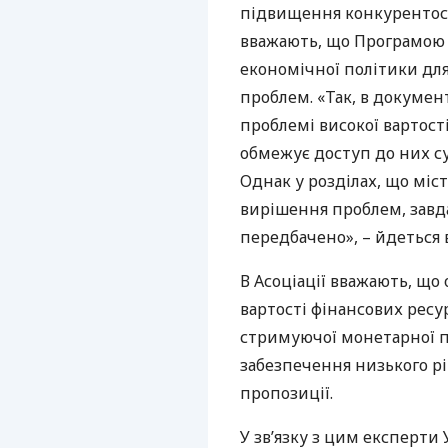
підвищення конкурентосп
вважають, що Програмою
економічної політики дл
проблем. «Так, в докумен
проблемі високої вартост
обмежує доступ до них су
Однак у розділах, що міс
вирішення проблем, завда
передбачено», – йдеться
В Асоціації вважають, щ
вартості фінансових ресур
стримуючої монетарної по
забезпечення низького р
пропозиції.
У зв’язку з цим експерти