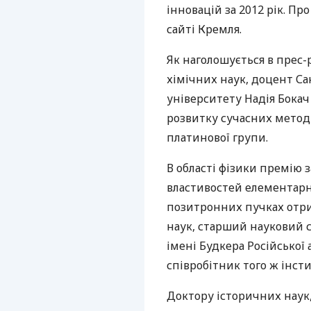
інновацій за 2012 рік. Пр
сайті Кремля.
Як наголошується в прес-
хімічних наук, доцент С
університету Надія Бокач
розвитку сучасних методі
платинової групи.
В області фізики премію 
властивостей елементарн
позитронних пучках отр
наук, старший науковий с
імені Будкера Російської 
співробітник того ж інст
Доктору історичних наук