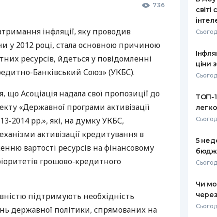
736
світі
інтел
втримання інфляції, яку проводив
Сьогодн
ни у 2012 році, стала основною причиною
Інфля
тних ресурсів, йдеться у повідомленні
ціни
редитно-Банківський Союз» (
УКБС
).
Сьогодн
, що Асоціація надала свої пропозиції до
ТОП-1
екту «Державної програми активізації
легко
3-2014 рр.», які, на думку
УКБС
,
Сьогод
еханізми активізації кредитування в
5 нед
енню вартості ресурсів на фінансовому
бюдже
ріоритетів грошово-кредитного
Сьогодн
Чи мо
через
вністю підтримують необхідність
Сьогод
ань державної політики, спрямованих на