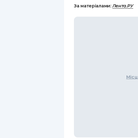
За матеріалами:
Лента.РУ
Місц