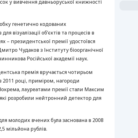
сок у вивчення давньоруської книжності
озробку генетично кодованих
ля візуалізації об’єктів та процесів в
х – президентської премії удостоївся
Дмитро Чудаков з Інституту біоорганічної
чинникова Російської академії наук.
ентська премія вручається чотирьом
 2011 році, приміром, нагороди
. Зокрема, лауреатами премії стали Максим
 які розробили нейтронний детектор для
для молодих вчених була заснована в 2008
2,5 мільйона рублів.