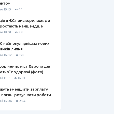
ектом
КИ ПО
і 19:10
44
ВАННЮ
ція в ЄС прискорилася: де
ХОВІ ПОЛІСИ
 зростають найшвидше
і 18:01
88
І КОМПАНІЇ
0 найпопулярніших нових
 ПРО СТРАХОВІ
Ї
виків липня
ні 16:02
128
А І ОПЛАТА
ооцінених міст Європи для
И
тної подорожі (фото)
і 15:16
1690
жуть зменшити зарплату
 погані результати роботи
ні 13:06
394