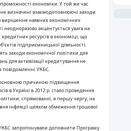
роможності економіки. У той же час
 не визначені взаємодоповнюючі заходи
я вирішення наявних економічних
ті неодноразово акцентується увага на
і кредитних ресурсів в економіці, що
б’єктів підприємницької діяльності.
тять заходи економічної політики для
нь для активізації кредитування не
 в повідомленні
УКБС
.
о основною причиною підвищення
сів в Україні в 2012 р. стало проведення
літики, спрямованої, в першу чергу, на
івня інфляції шляхом обмеження грошової
УКБС
запропонували доповнити Програму