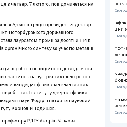
о це в четвер, 7 лютого, повідомляється на
інтел
РЕЙТИНГ ДЕБЕТОВИХ
ПУТІВНИ
Сьогодн
КАРТОК
СТРАХУ
Інфля
релізі Адміністрації президента, доктор
ЩОМІСЯЧНИЙ ОГЛЯД
ВСІ СТРА
ціни
анкт-Петербурзького державного
КЕШБЕКУ
Сьогодн
СТРАХОВ
 стала лауреатом премії за досягнення в
ПУТІВНИКИ ПО
в органічного синтезу за участю металів
ТОП-1
БАНКІВСЬКИХ КАРТКАХ
ВІДГУКИ
КОМПАНІ
легко
Сьогод
ДОСТАВК
за цикл робіт з позиційного дослідження
5 нед
их частинок на зустрічних електронно-
КОНТАКТ
бюдже
имали кандидат фізико-математичних
Сьогодн
півробітник Інституту ядерної фізики
Чи мо
академії наук Федір Ігнатов та науковий
через
итуту Корнелій Тодишев.
Сьогод
, професору
РДГУ
Андрію Усачова