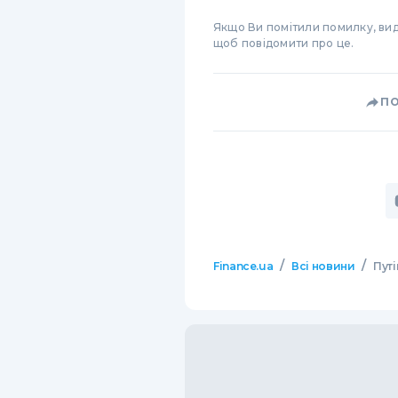
Якщо Ви помітили помилку, виді
щоб повідомити про це.
П
/
/
Finance.ua
Всі новини
Пут