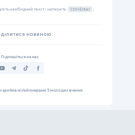
літь необхідний текст і натисніть
Ctrl+Enter
,
ОДІЛИТИСЯ НОВИНОЮ
Підпишіться на нас
ін зробив мільйонерами 5 молодих вчених