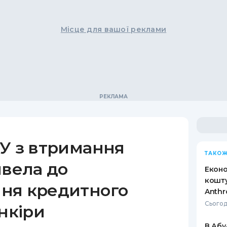
Місце для вашої реклами
У з втримання
ТАКОЖ
ивела до
Еконо
кошту
ня кредитного
Anthr
Сьогод
анкіри
В Абу