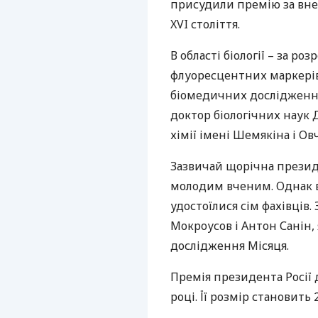
присудили премію за вне
XVI
століття.
В області біології – за р
флуоресцентних маркерів д
біомедичних дослідження
доктор біологічних наук 
хімії імені Шемякіна і Ов
Зазвичай щорічна презид
молодим вченим. Однак в
удостоїлися сім фахівців
Мокроусов і Антон Санін,
дослідження Місяця.
Премія президента Росії 
році. Її розмір становить 