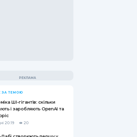
 ЗА ТЕМОЮ
міка ШІ-гігантів: скільки
ють і заробляють OpenAI та
opic
ні 20:19
20
-Дабі створюють першу у