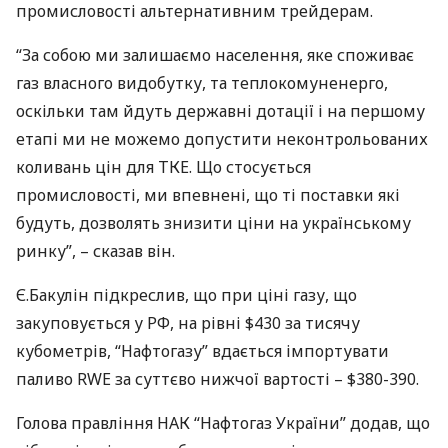
промисловості альтернативним трейдерам.
“За собою ми залишаємо населення, яке споживає
газ власного видобутку, та теплокомуненерго,
оскільки там йдуть державні дотації і на першому
етапі ми не можемо допустити неконтрольованих
коливань цін для
ТКЕ
. Що стосується
промисловості, ми впевнені, що ті поставки які
будуть, дозволять знизити ціни на українському
ринку”, – сказав він.
Є.Бакулін підкреслив, що при ціні газу, що
закуповується у РФ, на рівні $430 за тисячу
кубометрів, “Нафтогазу” вдається імпортувати
паливо
RWE
за суттєво нижчої вартості – $380-390.
Голова правління
НАК
“Нафтогаз України” додав, що