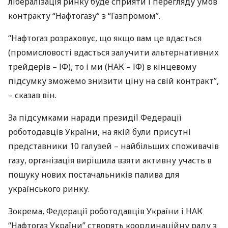
лібералізація ринку буде сприяти і перегляду умов
контракту “Нафтогазу” з “Газпромом”.
“Нафтогаз розраховує, що якщо вам це вдасться
(промисловості вдасться залучити альтернативних
трейдерів – ІФ), то і ми (
НАК
– ІФ) в кінцевому
підсумку зможемо знизити ціну на свій контракт”,
– сказав він.
За підсумками наради президії Федерації
роботодавців України, на якій були присутні
представники 10 галузей – найбільших споживачів
газу, організація вирішила взяти активну участь в
пошуку нових постачальників палива для
українського ринку.
Зокрема, Федерації роботодавців України і
НАК
“Нафтогаз України” створять координаційну раду з