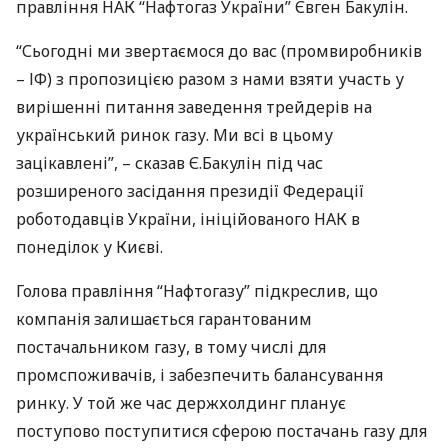
правління
НАК
“Нафтогаз України” Євген Бакулін.
“Сьогодні ми звертаємося до вас (промвиробників
– ІФ) з пропозицією разом з нами взяти участь у
вирішенні питання заведення трейдерів на
український ринок газу. Ми всі в цьому
зацікавлені”, – сказав Є.Бакулін під час
розширеного засідання президії Федерації
роботодавців України, ініційованого
НАК
в
понеділок у Києві.
Голова правління “Нафтогазу” підкреслив, що
компанія залишається гарантованим
постачальником газу, в тому числі для
промспоживачів, і забезпечить балансування
ринку. У той же час держхолдинг планує
поступово поступитися сферою постачань газу для