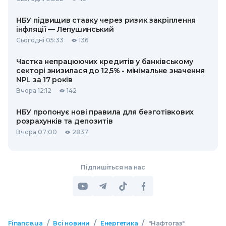
НБУ підвищив ставку через ризик закріплення
інфляції — Лепушинський
Сьогодні 05:33
136
Частка непрацюючих кредитів у банківському
секторі знизилася до 12,5% - мінімальне значення
NPL за 17 років
Вчора 12:12
142
НБУ пропонує нові правила для безготівкових
розрахунків та депозитів
Вчора 07:00
2837
Підпишіться на нас
/
/
/
Finance.ua
Всі новини
Енергетика
"Нафтогаз"