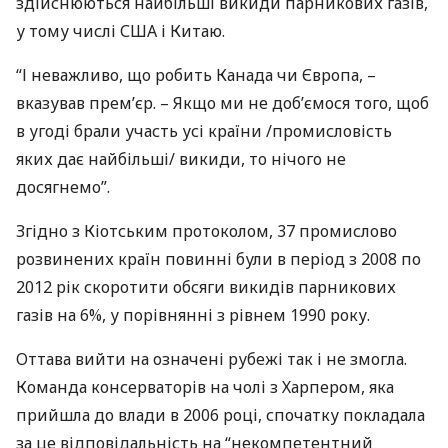
здійснюються найбільші викиди парникових газів,
у тому числі
США
і Китаю.
“І неважливо, що робить Канада чи Європа, –
вказував прем’єр. – Якщо ми не доб’ємося того, щоб
в угоді брали участь усі країни /промисловість
яких дає найбільші/ викиди, то нічого не
досягнемо”.
Згідно з Кіотським протоколом, 37 промислово
розвинених країн повинні були в період з 2008 по
2012 рік скоротити обсяги викидів парникових
газів на 6%, у порівнянні з рівнем 1990 року.
Оттава вийти на означені рубежі так і не змогла.
Команда консерваторів на чолі з Харпером, яка
прийшла до влади в 2006 році, спочатку покладала
за це відповідальність на “некомпетентний