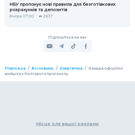
НБУ пропонує нові правила для безготівкових
розрахунків та депозитів
Вчора 07:00
2837
Підпишіться на нас
/
/
/
Finance.ua
Всі новини
Енергетика
Канада офіційно
вийшла з Кіотського протоколу
Місце для вашої реклами