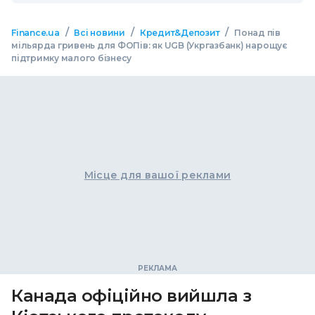
/
/
/
Finance.ua
Всі новини
Кредит&Депозит
Понад пів
мільярда гривень для ФОПів: як UGB (Укргазбанк) нарощує
підтримку малого бізнесу
Місце для вашої реклами
Канада офіційно вийшла з