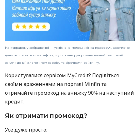
На яскравому зображенні — усміхнена молода жінка праворуч, захоплено
дивиться в екран смартфона, тоді як ліворуч розташований текстовий
заклик до дії, з логотипом сервісу та зірочками рейтингу.
Користувалися сервісом MyCredit? Поділіться
своїми враженнями на порталі Minfin та
отримайте промокод на знижку 90% на наступний
кредит.
Як отримати промокод?
Усе дуже просто: