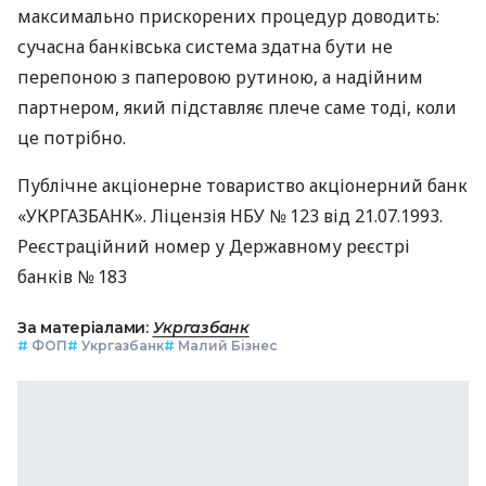
максимально прискорених процедур доводить:
сучасна банківська система здатна бути не
перепоною з паперовою рутиною, а надійним
партнером, який підставляє плече саме тоді, коли
це потрібно.
Публічне акціонерне товариство акціонерний банк
«УКРГАЗБАНК». Ліцензія НБУ № 123 від 21.07.1993.
Реєстраційний номер у Державному реєстрі
банків № 183
За матеріалами:
Укргазбанк
#
ФОП
#
Укргазбанк
#
Малий Бізнес