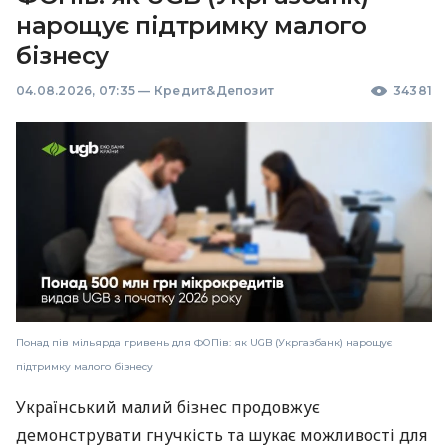
нарощує підтримку малого
бізнесу
04.08.2026, 07:35
—
Кредит&Депозит
34381
Понад пів мільярда гривень для ФОПів: як UGB (Укргазбанк) нарощує
підтримку малого бізнесу
Український малий бізнес продовжує
демонструвати гнучкість та шукає можливості для