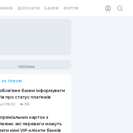
ВАННЯ
ДЕПОЗИТИ
БАНКИ
ФОРУМ
ІЛКА
ВСІ ДЕПОЗИТИ
ВСІ БАНКИ
АННЯ ЖИТЛА ВІД
ДЕПОЗИТИ В USD
ВІДГУКИ ПРО БАНКИ
 ШАХЕДІВ
ДЕПОЗИТИ В EUR
МІКРОФІНАНСОВІ
ХОВКА ЗА КОРДОН
ОРГАНІЗАЦІЇ
БОНУС ДО ДЕПОЗИТІВ
ВІДГУКИ ПРО МФО
УМОВИ АКЦІЇ
КАРТА
 ЗА ТЕМОЮ
ПИТАННЯ ТА ВІДПОВІДІ
ННА ВІНЬЄТКА
обов’яже банки інформувати
ДЕПОЗИТНИЙ КАЛЬКУЛЯТОР
тів про статус платежів
 СПІВРОБІТНИКІВ
ні 08:02
165
ПУТІВНИКИ ПО
SSISTANCE
ЗАОЩАДЖЕННЯМ
 преміальних карток з
леями: які переваги можуть
АННЯ ВІД
ати нині VIP-клієнти банків
Х ВИПАДКІВ