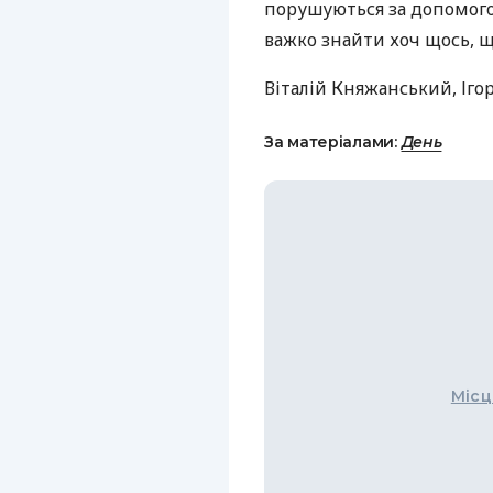
порушуються за допомого
важко знайти хоч щось, щ
Віталій Княжанський, Іг
За матеріалами:
День
Місц