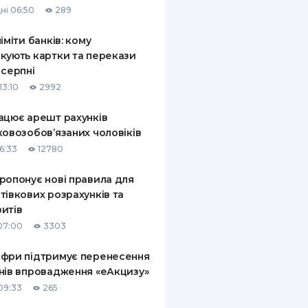
ні 06:50
289
КИ ПО
ВАННЮ
ліміти банків: кому
кують картки та перекази
ХОВІ ПОЛІСИ
 серпні
13:10
2992
І КОМПАНІЇ
ацює арешт рахунків
 ПРО СТРАХОВІ
Ї
ковозобов’язаних чоловіків
6:33
12780
А І ОПЛАТА
ропонує нові правила для
И
тівкових розрахунків та
итів
07:00
3303
фри підтримує перенесення
нів впровадження «еАкцизу»
09:33
265