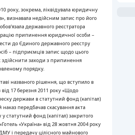
010 року, зокрема, ліквідувала юридичну
а», визнавала недійсним запис про його
обов’язала державного реєстратора
трацію припинення юридичної особи –
внести до Єдиного державного реєстру
сіб – підприємців запис щодо цього
ож здійснити заходи з припинення
овленому порядку.
таві названого рішення, що вступило в
з від 17 березня 2011 року «Щодо
еску держави в статутний фонд (капітал)
й наказ передбачав скасування акта
у статутний фонд (капітал) закритого
«Готель «Україна» від 28 жовтня 2004 року
ДМУ
і передачу цілісного майнового