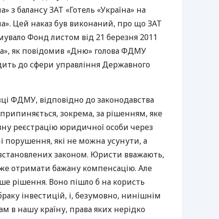
а» з балансу
ЗАТ
«Готель «Україна» на
на». Цей наказ був виконаний, про що
ЗАТ
мувало Фонд листом від 21 березня 2011
на», як повідомив «Дню» голова
ФДМУ
дить до сфери управління Державного
вці
ФДМУ
, відповідно до законодавства
припиняється, зокрема, за рішенням, яке
ну реєстрацію юридичної особи через
і порушення, які не можна усунути, а
 встановлених законом. Юристи вважають,
же отримати бажану компенсацію. Але
ше рішення. Воно пішло б на користь
 браку інвестицій, і, безумовно, нинішнім
м в нашу країну, права яких нерідко