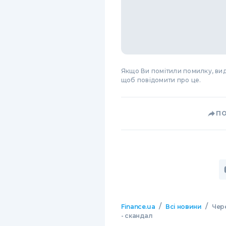
Якщо Ви помітили помилку, виді
щоб повідомити про це.
П
/
/
Finance.ua
Всі новини
Чере
- скандал