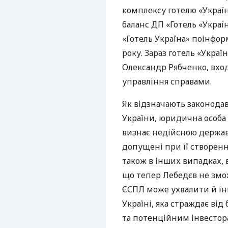
комплексу готелю «Україн
баланс ДП «Готель «Украї
«Готель Україна» поінфор
року. Зараз готель «Украї
Олександр Рябченко, вхо
управління справами.
Як відзначають законода
України, юридична особа 
визнає недійсною держав
допущені при її створенн
також в інших випадках,
що тепер Лебедєв не змо
ЄСПЛ
може ухвалити й ін
Україні, яка страждає від
та потенційним інвестора