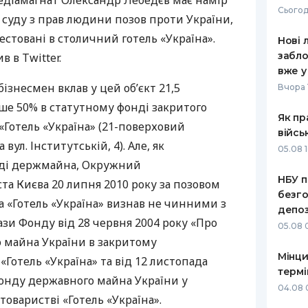
медіамагнат Олександр Лебедєв має намір
Сьогод
 суду з прав людини позов проти України,
РЕЙТИНГ ДЕБЕТОВИХ
ПУТІВНИ
КАРТОК
СТРАХУ
естовані в столичний готель «Україна».
Нові 
забло
 в Twitter.
ЩОМІСЯЧНИЙ ОГЛЯД
ВСІ СТРА
вже у
КЕШБЕКУ
бізнесмен вклав у цей об’єкт 21,5
Вчора 
СТРАХОВ
ПУТІВНИКИ ПО
ше 50% в статутному фонді закритого
Як пр
БАНКІВСЬКИХ КАРТКАХ
ВІДГУКИ
«Готель «Україна» (21-поверховий
КОМПАНІ
війсь
вул. Інститутській, 4). Але, як
05.08 1
ДОСТАВК
ді держмайна, Окружний
НБУ п
та Києва 20 липня 2010 року за позовом
КОНТАКТ
безго
 «Готель «Україна» визнав не чинними з
депоз
зи Фонду від 28 червня 2004 року «Про
05.08 
 майна України в закритому
Мінци
«Готель «Україна» та від 12 листопада
термі
Фонду державного майна України у
04.08 
оваристві «Готель «Україна».