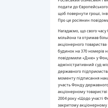
Російський бізнесмен і 
подати до Європейського
щоб повернути гроші, інв
Про це росіянин повідомив
Нагадаємо, що свого часу 
мільйона та отримав біль
акціонерного товариства 
будинок на 370 номерів на 
повідомили «Дню» у Фон
адміністративний суд міс
державного підприємства
моменту підписання нака
участь Фонду державного
акціонерному товаристві 
2004 року «Щодо участі 
закритому акціонерному т