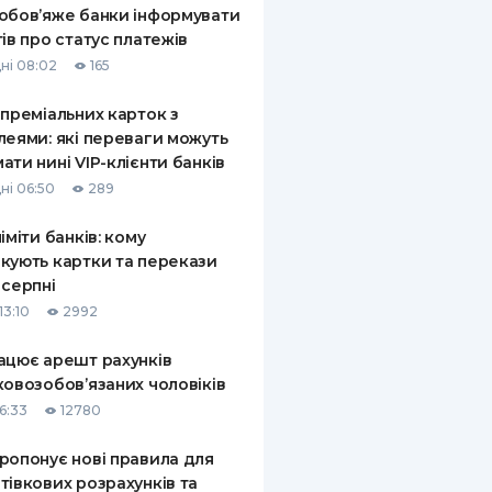
обов’яже банки інформувати
тів про статус платежів
ні 08:02
165
 преміальних карток з
леями: які переваги можуть
ати нині VIP-клієнти банків
ні 06:50
289
ліміти банків: кому
кують картки та перекази
 серпні
13:10
2992
ацює арешт рахунків
ковозобов’язаних чоловіків
6:33
12780
ропонує нові правила для
тівкових розрахунків та