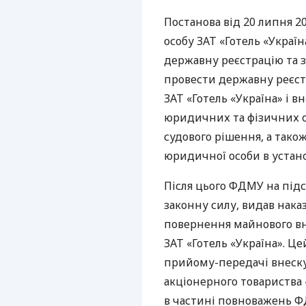
Постанова від 20 липня 2
особу
ЗАТ
«Готель «Україн
державну реєстрацію та з
провести державну реєс
ЗАТ
«Готель «Україна» і 
юридичних та фізичних о
судового рішення, а так
юридичної особи в устан
Після цього
ФДМУ
на підс
законну силу, видав нака
повернення майнового вн
ЗАТ
«Готель «Україна». Це
прийому-передачі внеску 
акціонерного товариства 
в частині повноважень
Ф