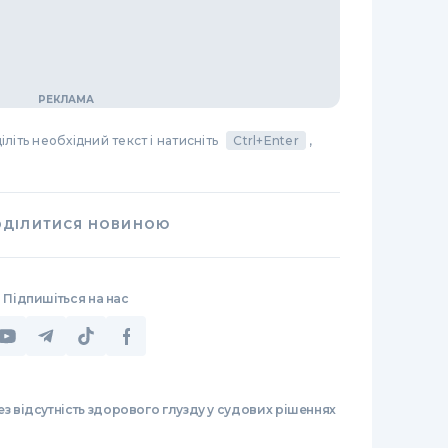
літь необхідний текст і натисніть
Ctrl+Enter
,
ОДІЛИТИСЯ НОВИНОЮ
Підпишіться на нас
з відсутність здорового глузду у судових рішеннях