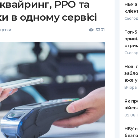
квайринг, РРО та
НБУ з
клієн
ки в одному сервісі
Сьогод
Картки
3331
Топ-5
приві
отрим
Сьогод
Нові 
забло
вже у
Вчора 
Як пр
війсь
05.08 1
НБУ п
безго