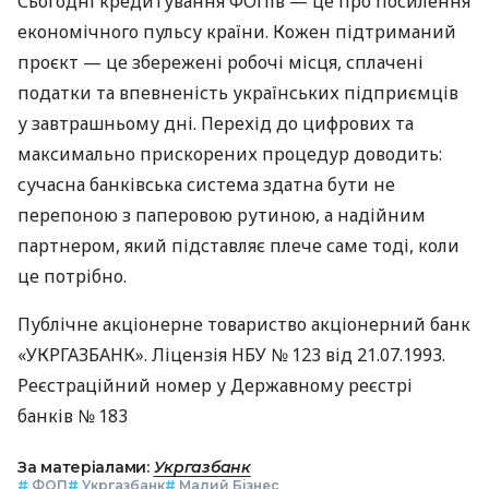
Сьогодні кредитування ФОПів — це про посилення
економічного пульсу країни. Кожен підтриманий
проєкт — це збережені робочі місця, сплачені
податки та впевненість українських підприємців
у завтрашньому дні. Перехід до цифрових та
максимально прискорених процедур доводить:
сучасна банківська система здатна бути не
перепоною з паперовою рутиною, а надійним
партнером, який підставляє плече саме тоді, коли
це потрібно.
Публічне акціонерне товариство акціонерний банк
«УКРГАЗБАНК». Ліцензія НБУ № 123 від 21.07.1993.
Реєстраційний номер у Державному реєстрі
банків № 183
За матеріалами:
Укргазбанк
#
ФОП
#
Укргазбанк
#
Малий Бізнес