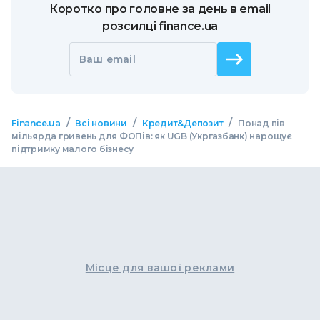
Коротко про головне за день в email
розсилці finance.ua
Ваш email
/
/
/
Finance.ua
Всі новини
Кредит&Депозит
Понад пів
мільярда гривень для ФОПів: як UGB (Укргазбанк) нарощує
підтримку малого бізнесу
Місце для вашої реклами