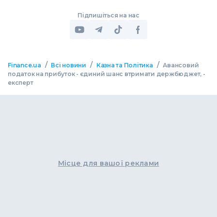
Підпишіться на нас
/
/
/
Finance.ua
Всі новини
Казна та Політика
Авансовий
податок на прибуток - єдиний шанс втримати держбюджет, -
експерт
Місце для вашої реклами