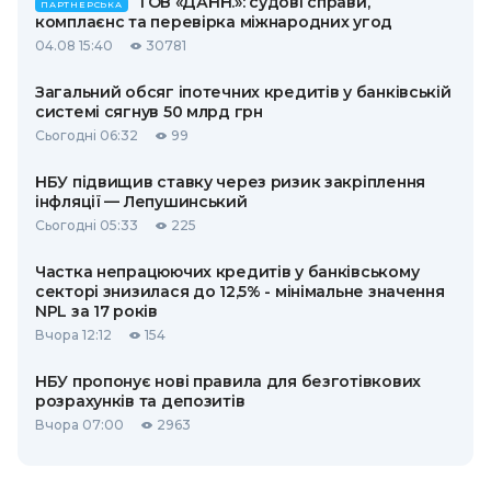
ТОВ «ДАНН.»: судові справи,
ПАРТНЕРСЬКА
комплаєнс та перевірка міжнародних угод
04.08 15:40
30781
Загальний обсяг іпотечних кредитів у банківській
системі сягнув 50 млрд грн
Сьогодні 06:32
99
НБУ підвищив ставку через ризик закріплення
інфляції — Лепушинський
Сьогодні 05:33
225
Частка непрацюючих кредитів у банківському
секторі знизилася до 12,5% - мінімальне значення
NPL за 17 років
Вчора 12:12
154
НБУ пропонує нові правила для безготівкових
розрахунків та депозитів
Вчора 07:00
2963