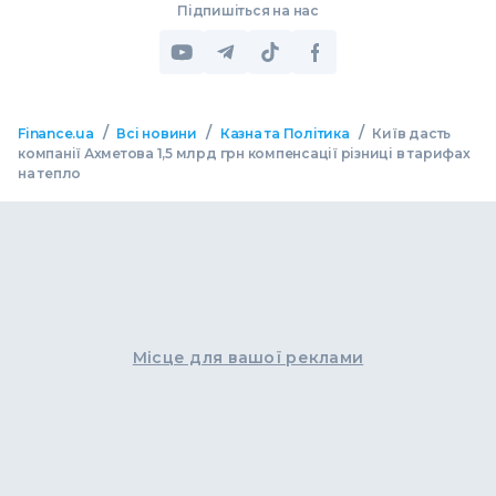
Підпишіться на нас
/
/
/
Finance.ua
Всі новини
Казна та Політика
Київ дасть
компанії Ахметова 1,5 млрд грн компенсації різниці в тарифах
на тепло
Місце для вашої реклами