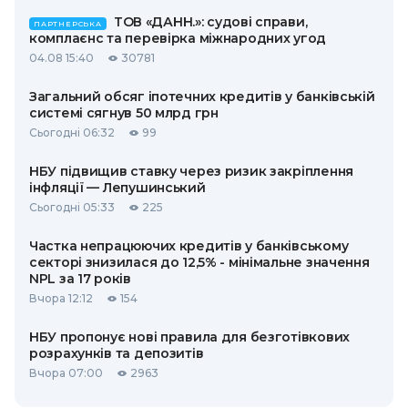
ТОВ «ДАНН.»: судові справи,
ПАРТНЕРСЬКА
комплаєнс та перевірка міжнародних угод
04.08 15:40
30781
Загальний обсяг іпотечних кредитів у банківській
системі сягнув 50 млрд грн
Сьогодні 06:32
99
НБУ підвищив ставку через ризик закріплення
інфляції — Лепушинський
Сьогодні 05:33
225
Частка непрацюючих кредитів у банківському
секторі знизилася до 12,5% - мінімальне значення
NPL за 17 років
Вчора 12:12
154
НБУ пропонує нові правила для безготівкових
розрахунків та депозитів
Вчора 07:00
2963