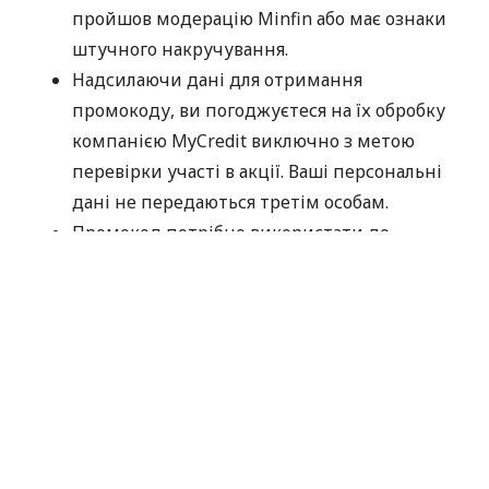
пройшов модерацію Minfin або має ознаки
штучного накручування.
Надсилаючи дані для отримання
промокоду, ви погоджуєтеся на їх обробку
компанією MyCredit виключно з метою
перевірки участі в акції. Ваші персональні
дані не передаються третім особам.
Промокод потрібно використати до
30.09.2026.
Дякуємо, що обираєте MyCredit і ділитеся своїми
враженнями. Ваша думка допомагає нам ставати
кращими!
Офіційні правила акції
За матеріалами:
MyCredit