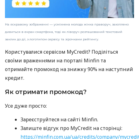
На яскравому зображенні — усміхнена молода жінка праворуч, захоплено
дивиться в екран смартфона, тоді як ліворуч розташований текстовий
заклик до дії, з логотипом сервісу та зірочками рейтингу.
Користувалися сервісом MyCredit? Поділіться
своїми враженнями на порталі Minfin та
отримайте промокод на знижку 90% на наступний
кредит.
Як отримати промокод?
Усе дуже просто:
Зареєструйтеся на сайті Minfin.
Залиште відгук про MyCredit на сторінці:
https://minfin.com.ua/ua/credits/company/mycredi