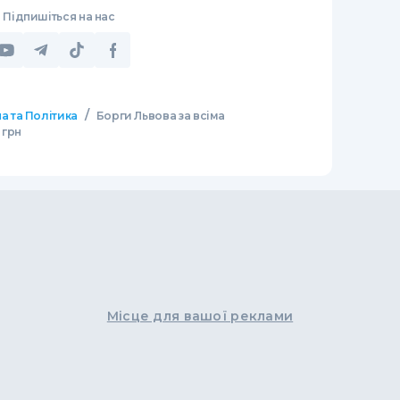
Підпишіться на нас
/
а та Політика
Борги Львова за всіма
 грн
Місце для вашої реклами