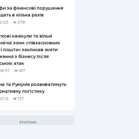
и за фінансові порушення
щать в кілька разів
12:03
278
кові канікули та вільні
мічні зони: співзасновник
ї пошти» закликав зняти
ення з бізнесу після
ських атак
08:37
187
на та Румунія розвиватимуть
рнативну логістику
20:12
137