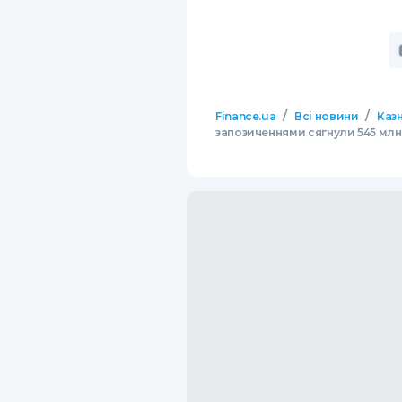
/
/
Finance.ua
Всі новини
Казн
запозиченнями сягнули 545 млн