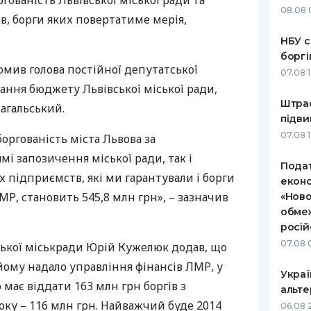
ргованість Львівської міської ради та
08.08 
, борги яких повертатиме мерія,
РЕЙТИНГ ДЕБЕТОВИХ
ПУТІВНИ
КАРТОК
СТРАХУ
НБУ с
боргі
ЩОМІСЯЧНИЙ ОГЛЯД
ВСІ СТРА
омив голова постійної депутатської
07.08 
КЕШБЕКУ
вання бюджету Львівської міської ради,
СТРАХОВ
Штраф
ПУТІВНИКИ ПО
агальський.
підви
БАНКІВСЬКИХ КАРТКАХ
ВІДГУКИ
КОМПАНІ
07.08 
оргованість міста Львова за
мі запозичення міської ради, так і
ДОСТАВК
Подат
підприємств, які ми гарантували і борги
еконо
КОНТАКТ
МР
, становить 545,8 млн грн», – зазначив
«Ново
обмеж
росій
07.08 
ської міськради Юрій Кужелюк додав, що
 йому надало управління фінансів
ЛМР
, у
Украї
 має віддати 163 млн грн боргів з
альте
оку – 116 млн грн. Найважчий буде 2014
06.08 