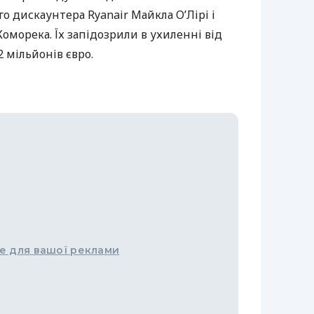
о дискаунтера Ryanair Майкла О’Лірі і
оморека. Їх запідозрили в ухиленні від
 мільйонів євро.
е для вашої реклами