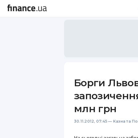
Борги Львов
запозиченн
млн грн
30.11.2012, 07:45
—
Казна та По