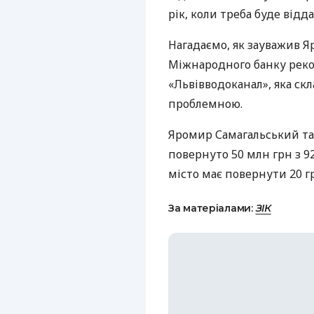
рік, коли треба буде відд
Нагадаємо, як зауважив Я
Міжнародного банку реко
«Львівводоканал», яка скл
проблемною.
Яромир Самагальський так
повернуто 50 млн грн з 9
місто має повернути 20 г
За матеріалами:
ЗІК