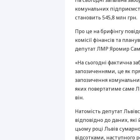
На сьогодні загальна забо
комунальних підприємств
становить 545,8 млн грн.
Про це на брифінгу повід
комісії фінансів та плану
депутат
ЛМР
Яромир Сам
«На сьогодні фактична заб
запозиченнями, це як пря
запозичення комунальних 
яких повертатиме саме
Л
він.
Натомість депутат Львів
відповідно до даних, які
цьому році Львів сумарно
відсотками, наступного р