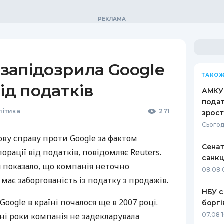
 запідозрила Google
ТАКОЖ
ід податків
АМКУ 
подат
літика
271
зрост
Сьогод
нову справу проти Google за фактом
Сенат
рації від податків, повідомляє Reuters.
санкц
 показало, що компанія неточно
08.08 
 має заборгованість із податку з продажів.
НБУ с
Google в країні почалося ще в 2007 році.
боргі
дні роки компанія не задекларувала
07.08 