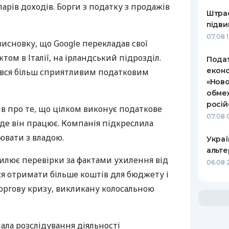
арів доходів. Борги з податку з продажів
Штраф
підви
07.08 
висновку, що Google перекладав свої
том в Італії, на ірландський підрозділ.
Подат
еконо
ався більш сприятливим податковим
«Ново
обмеж
росій
вив про те, що цілком виконує податкове
07.08 
, де він працює. Компанія підкреслила
ювати з владою.
Украї
альте
силює перевірки за фактами ухилення від
06.08 
ся отримати більше коштів для бюджету і
ргову кризу, викликану колосальною
ала розслідування діяльності