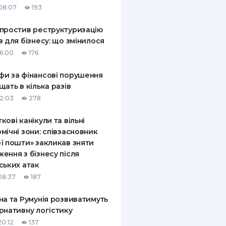
08:07
193
КИ ПО
ВАННЮ
простив реструктуризацію
в для бізнесу: що змінилося
ХОВІ ПОЛІСИ
16:00
176
І КОМПАНІЇ
и за фінансові порушення
щать в кілька разів
 ПРО СТРАХОВІ
Ї
12:03
278
А І ОПЛАТА
кові канікули та вільні
мічні зони: співзасновник
И
ї пошти» закликав зняти
ення з бізнесу після
ських атак
08:37
187
на та Румунія розвиватимуть
рнативну логістику
20:12
137