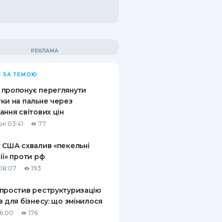
 ЗА ТЕМОЮ
пропонує переглянути
ки на пальне через
ання світових цін
ні 03:41
77
 США схвалив «пекельні
ії» проти рф
08:07
193
простив реструктуризацію
в для бізнесу: що змінилося
16:00
176