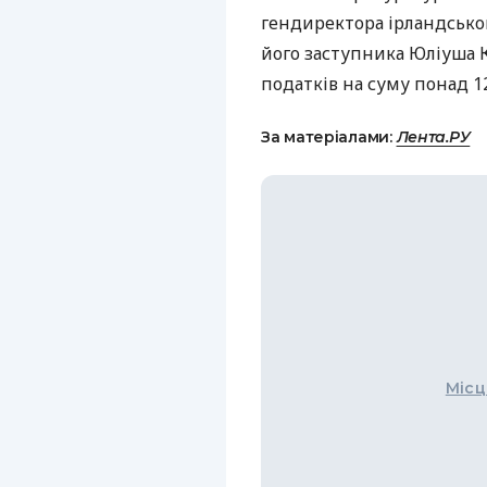
гендиректора ірландськог
його заступника Юліуша К
податків на суму понад 12
За матеріалами:
Лента.РУ
Місц