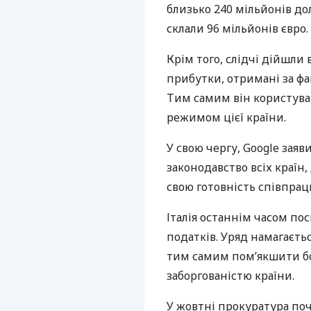
близько 240 мільйонів дол
склали 96 мільйонів євро.
Крім того, слідчі дійшли 
прибутки, отримані за фак
Тим самим він користув
режимом цієї країни.
У свою чергу, Google зая
законодавство всіх країн
свою готовність співпрац
Італія останнім часом по
податків. Уряд намагаєть
тим самим пом’якшити бо
заборгованістю країни.
У жовтні прокуратура поч