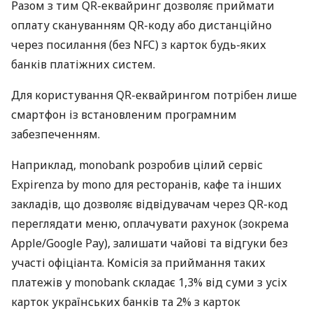
Разом з тим QR-еквайринг дозволяє приймати
оплату скануванням QR-коду або дистанційно
через посилання (без NFC) з карток будь-яких
банків платіжних систем.
Для користування QR-еквайрингом потрібен лише
смартфон із встановленим програмним
забезпеченням.
Наприклад, monobank розробив цілий сервіс
Expirenza by mono для ресторанів, кафе та інших
закладів, що дозволяє відвідувачам через QR-код
переглядати меню, оплачувати рахунок (зокрема
Apple/Google Pay), залишати чайові та відгуки без
участі офіціанта. Комісія за приймання таких
платежів у monobank складає 1,3% від суми з усіх
карток українських банків та 2% з карток