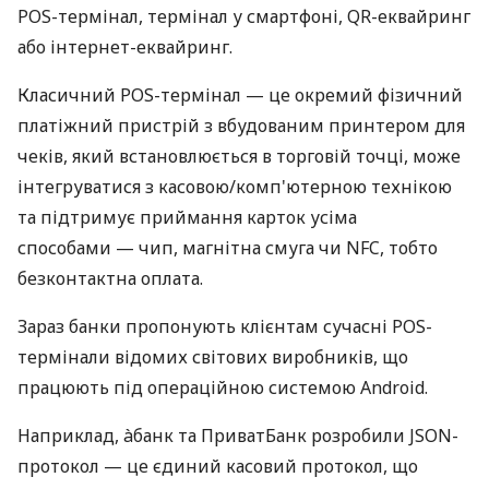
POS-термінал, термінал у смартфоні, QR-еквайринг
або інтернет-еквайринг.
Класичний POS-термінал — це окремий фізичний
платіжний пристрій з вбудованим принтером для
чеків, який встановлюється в торговій точці, може
інтегруватися з касовою/комп'ютерною технікою
та підтримує приймання карток усіма
способами — чип, магнітна смуга чи NFC, тобто
безконтактна оплата.
Зараз банки пропонують клієнтам сучасні POS-
термінали відомих світових виробників, що
працюють під операційною системою Android.
Наприклад, àбанк та ПриватБанк розробили JSON-
протокол — це єдиний касовий протокол, що