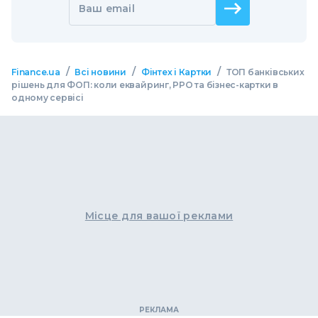
Ваш email
/
/
/
Finance.ua
Всі новини
Фінтех і Картки
ТОП банківських
рішень для ФОП: коли еквайринг, РРО та бізнес-картки в
одному сервісі
Місце для вашої реклами