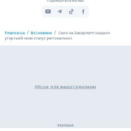
Підпишіться на нас
/
/
Finance.ua
Всі новини
Село на Закарпатті надало
угорській мові статус регіональної
Місце для вашої реклами