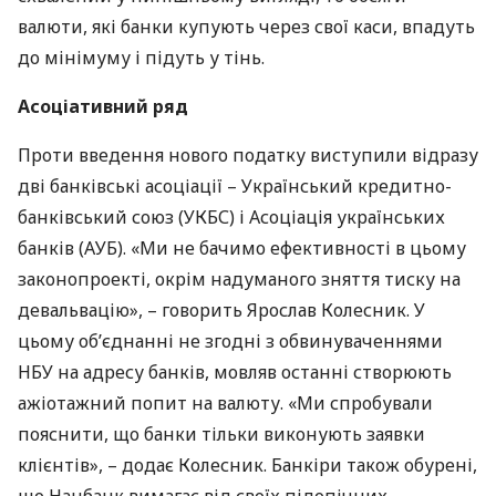
валюти, які банки купують через свої каси, впадуть
до мінімуму і підуть у тінь.
Асоціативний ряд
Проти введення нового податку виступили відразу
дві банківські асоціації – Український кредитно-
банківський союз (
УКБС
) і Асоціація українських
банків (
АУБ
). «Ми не бачимо ефективності в цьому
законопроекті, окрім надуманого зняття тиску на
девальвацію», – говорить Ярослав Колесник. У
цьому об’єднанні не згодні з обвинуваченнями
НБУ
на адресу банків, мовляв останні створюють
ажіотажний попит на валюту. «Ми спробували
пояснити, що банки тільки виконують заявки
клієнтів», – додає Колесник. Банкіри також обурені,