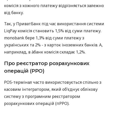
комісія з кожного платежу відрізняється залежно
від банку.
Так, у ПриватБанк під час використання системи
LiqPay комісія становить 1,5% від суми платежу.
monobank бере 1,3% від суми платежу з
українських та 2% - з карток іноземних банків. А,
наприклад, в àбанк комісія складає 1,2%.
Про реєстратор розрахункових
операцій (РРО)
POS-термінал часто використовується спільно з
касовим інтегратором, який об’єднує облікову
систему з програмним реєстратором
розрахункових операцій (пРРО).