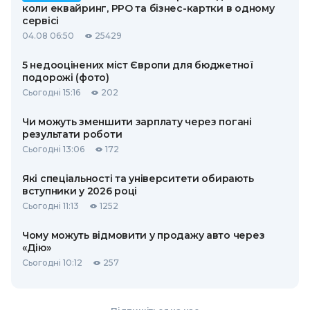
коли еквайринг, РРО та бізнес-картки в одному
сервісі
04.08 06:50
25429
5 недооцінених міст Європи для бюджетної
подорожі (фото)
Сьогодні 15:16
202
Чи можуть зменшити зарплату через погані
результати роботи
Сьогодні 13:06
172
Які спеціальності та університети обирають
вступники у 2026 році
Сьогодні 11:13
1252
Чому можуть відмовити у продажу авто через
«Дію»
Сьогодні 10:12
257