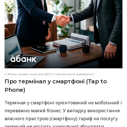
У àбанк триває акція для ФОП з підключення еквайрингу
Про термінал у смартфоні (Tap to
Phone)
Термінал у смартфоні орієнтований на мобільний і
переважно малий бізнес. У випадку використання
власного пристрою (смартфону) тариф на послугу
зазвичай не містить щомісячної абонплати