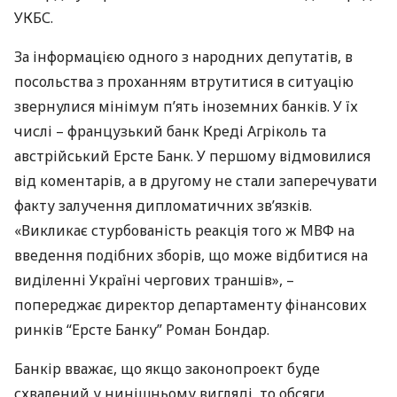
УКБС
.
За інформацією одного з народних депутатів, в
посольства з проханням втрутитися в ситуацію
звернулися мінімум п’ять іноземних банків. У їх
числі – французький банк Креді Агріколь та
австрійський Ерсте Банк. У першому відмовилися
від коментарів, а в другому не стали заперечувати
факту залучення дипломатичних зв’язків.
«Викликає стурбованість реакція того ж
МВФ
на
введення подібних зборів, що може відбитися на
виділенні Україні чергових траншів», –
попереджає директор департаменту фінансових
ринків “Ерсте Банку” Роман Бондар.
Банкір вважає, що якщо законопроект буде
схвалений у нинішньому вигляді, то обсяги