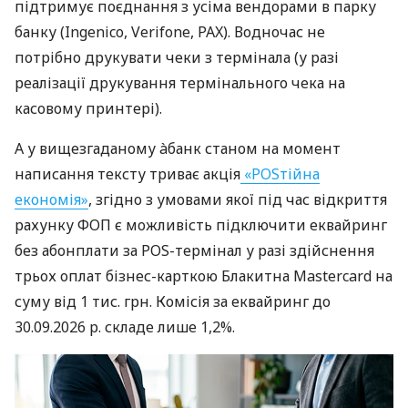
підтримує поєднання з усіма вендорами в парку
банку (Ingenico, Verifone, PAX). Водночас не
потрібно друкувати чеки з термінала (у разі
реалізації друкування термінального чека на
касовому принтері).
А у вищезгаданому àбанк станом на момент
написання тексту триває акція
«POSтійна
економія»
, згідно з умовами якої під час відкриття
рахунку ФОП є можливість підключити еквайринг
без абонплати за POS-термінал у разі здійснення
трьох оплат бізнес-карткою Блакитна Mastercard на
суму від 1 тис. грн. Комісія за еквайринг до
30.09.2026 р. складе лише 1,2%.