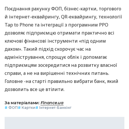
Поєднання рахунку ФОП, бізнес-картки, торгового
й інтернет-еквайрингу, QR-еквайрингу, технології
Tap to Phone та інтеграції з програмним РРО
дозволяє підприємцю отримати практично всі
ключові фінансові інструменти «під одним
дахом». Такий підхід скорочує час на
адміністрування, спрощує облік і допомагає
підприємцям зосередитися на розвитку власної
справи, а не на вирішенні технічних питань.
Головне -на старті правильно вибрати банк, який
дозволить все це втілити.
За матеріалами:
Finance.ua
#
ФОП
#
Картки
#
Інтернет-Банкінг