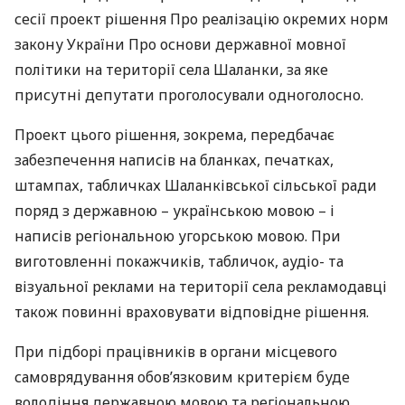
сесії проект рішення Про реалізацію окремих норм
закону України Про основи державної мовної
політики на території села Шаланки, за яке
присутні депутати проголосували одноголосно.
Проект цього рішення, зокрема, передбачає
забезпечення написів на бланках, печатках,
штампах, табличках Шаланківської сільської ради
поряд з державною – українською мовою – і
написів регіональною угорською мовою. При
виготовленні покажчиків, табличок, аудіо- та
візуальної реклами на території села рекламодавці
також повинні враховувати відповідне рішення.
При підборі працівників в органи місцевого
самоврядування обов’язковим критерієм буде
володіння державною мовою та регіональною