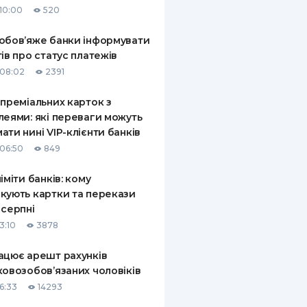
10:00
520
КИ ПО
ВАННЮ
обов’яже банки інформувати
тів про статус платежів
ХОВІ ПОЛІСИ
08:02
2391
І КОМПАНІЇ
 преміальних карток з
леями: які переваги можуть
 ПРО СТРАХОВІ
Ї
ати нині VIP-клієнти банків
06:50
849
А І ОПЛАТА
ліміти банків: кому
И
кують картки та перекази
 серпні
3:10
3878
ацює арешт рахунків
ковозобов’язаних чоловіків
6:33
14293