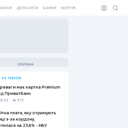
ВАННЯ
ДЕПОЗИТИ
БАНКИ
ФОРУМ
ІЛКА
ВСІ ДЕПОЗИТИ
ВСІ БАНКИ
АННЯ ЖИТЛА ВІД
ДЕПОЗИТИ В USD
ВІДГУКИ ПРО БАНКИ
 ШАХЕДІВ
ДЕПОЗИТИ В EUR
МІКРОФІНАНСОВІ
ХОВКА ЗА КОРДОН
ОРГАНІЗАЦІЇ
БОНУС ДО ДЕПОЗИТІВ
ВІДГУКИ ПРО МФО
УМОВИ АКЦІЇ
КАРТА
 ЗА ТЕМОЮ
ПИТАННЯ ТА ВІДПОВІДІ
ННА ВІНЬЄТКА
ереваги має картка Premium
ДЕПОЗИТНИЙ КАЛЬКУЛЯТОР
від ПриватБанк
 СПІВРОБІТНИКІВ
16:33
373
ПУТІВНИКИ ПО
SSISTANCE
ЗАОЩАДЖЕННЯМ
ітна плата, яку отримують
нці з-за кордону,
АННЯ ВІД
тилася на 23,6% - НБУ
Х ВИПАДКІВ