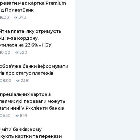
ереваги має картка Premium
від ПриватБанк
16:33
373
ітна плата, яку отримують
нці з-за кордону,
тилася на 23,6% - НБУ
10:00
520
обов’яже банки інформувати
тів про статус платежів
08:02
2391
 преміальних карток з
леями: які переваги можуть
ати нині VIP-клієнти банків
06:50
849
ліміти банків: кому
кують картки та перекази