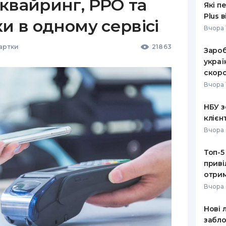
квайринг, РРО та
Які п
Plus 
ки в одному сервісі
Вчора 
Картки
21863
Зароб
украї
скоро
Вчора 
НБУ з
клієн
Вчора 
Топ-5
приві
отрим
Вчора 
Нові 
забло