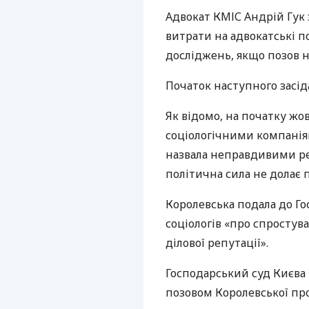
Адвокат
КМІС
Андрій Гук 
витрати на адвокатські п
досліджень, якщо позов н
Початок наступного засід
Як відомо, на початку ж
соціологічними компаніям
назвала неправдивими рез
політична сила не долає п
Королевська подала до Го
соціологів «про спростув
ділової репутації».
Господарський суд Києва
позовом Королевської прот