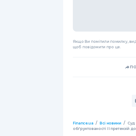
Якщо Ви помітили помилку, виді
щоб повідомити про це.
П
/
/
Finance.ua
Всі новини
Суд 
обґрунтованості її претензій д