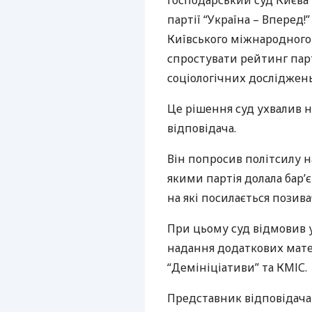
Господарський суд Києва 
партії “Україна – Вперед!
Київського міжнародного 
спростувати рейтинг парт
соціологічних досліджень
Це рішення суд ухвалив 
відповідача.
Він попросив політсилу н
якими партія долала бар’
на які посилається позива
При цьому суд відмовив у
надання додаткових мате
“Демініціативи” та
КМІС
.
Представник відповідача 