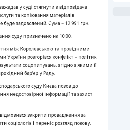
зажадав у суді стягнути з відповідача
ослуги та копіювання матеріалів
е буде задоволений. Сума – 12 991 грн.
ання суду призначено на 10:00.
овтня між Королевською та провідними
и України розгорівся конфлікт – політик
ультати соцопитувань, згідно з якими її
рохідний бар’єр у Раду.
сподарського суду Києва позов до
ання недостовірної інформації та захист
 відмовився закрити провадження за
и соціологів і переніс розгляд позову.