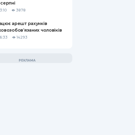
 серпні
3:10
3878
ацює арешт рахунків
ковозобов’язаних чоловіків
6:33
14293