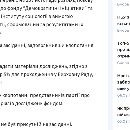
переніс на 23 листопада розгляд позову
Вчора 
” до фонду “Демократичні ініціативи” та
РЕЙТИНГ ДЕБЕТОВИХ
ПУТІВНИ
КАРТОК
СТРАХУ
інституту соціології з вимогою
НБУ з
клієн
ії, сформований за результатами їх
ЩОМІСЯЧНИЙ ОГЛЯД
ВСІ СТРА
Вчора 
.
КЕШБЕКУ
СТРАХОВ
Топ-5
ПУТІВНИКИ ПО
на засіданні, задовольнивши клопотання
приві
БАНКІВСЬКИХ КАРТКАХ
ВІДГУКИ
КОМПАНІ
отрим
Вчора 
адати матеріали досліджень, згідно з
ДОСТАВК
єр 5% для проходження у Верховну Раду, і
Нові 
КОНТАКТ
ч.
забло
вже у
 клопотанні представників партії про
06.08 1
ріалів досліджень фондом
Як пр
війсь
05.08 1
не був присутній на засіданні.