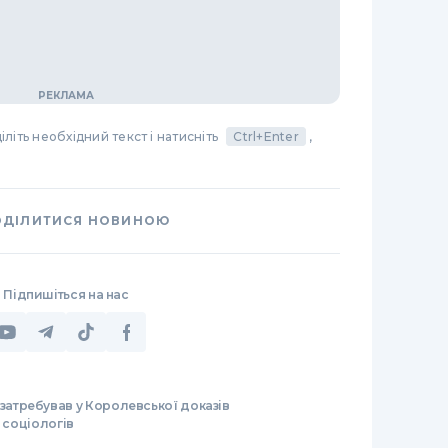
літь необхідний текст і натисніть
Ctrl+Enter
,
ОДІЛИТИСЯ НОВИНОЮ
Підпишіться на нас
затребував у Королевської доказів
о соціологів