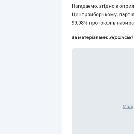
Нагадаємо, згідно з опр
Центрвиборчкому, партія 
99,98% протоколів набирає
За матеріалами:
Українські
Місц