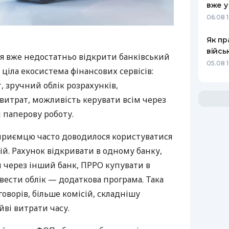
вже у
06.08 1
Як пр
війсь
я вже недостатньо відкрити банківський
05.08 1
 ціла екосистема фінансових сервісів:
 зручний облік розрахунків,
витрат, можливість керувати всім через
 паперову роботу.
дприємцю часто доводилося користуватися
й. Рахунок відкривати в одному банку,
 через інший банк, ПРРО купувати в
вести облік — додаткова програма. Така
оворів, більше комісій, складнішу
йві витрати часу.