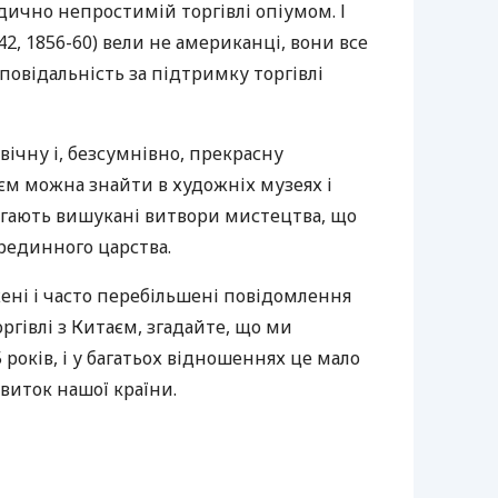
дично непростимій торгівлі опіумом. І
42, 1856-60) вели не американці, вони все
повідальність за підтримку торгівлі
ічну і, безсумнівно, прекрасну
єм можна знайти в художніх музеях і
рігають вишукані витвори мистецтва, що
рединного царства.
ені і часто перебільшені повідомлення
ргівлі з Китаєм, згадайте, що ми
років, і у багатьох відношеннях це мало
виток нашої країни.