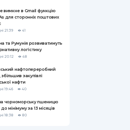
КИ ПО
e вимкне в Gmail функцію
ВАННЮ
As для сторонніх поштових
с
ХОВІ ПОЛІСИ
ні 21:39
41
І КОМПАНІЇ
на та Румунія розвиватимуть
рнативну логістику
 ПРО СТРАХОВІ
Ї
ні 20:12
48
А І ОПЛАТА
йський нафтопереробний
 збільшив закупівлі
И
ської нафти
ні 19:46
40
на чорноморську пшеницю
 до мінімуму за 13 місяців
ні 18:38
80