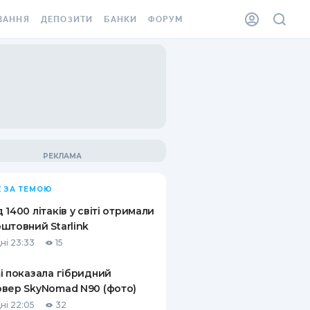
ВАННЯ
ДЕПОЗИТИ
БАНКИ
ФОРУМ
ІЛКА
ВСІ ДЕПОЗИТИ
ВСІ БАНКИ
АННЯ ЖИТЛА ВІД
ДЕПОЗИТИ В USD
ВІДГУКИ ПРО БАНКИ
 ШАХЕДІВ
ДЕПОЗИТИ В EUR
МІКРОФІНАНСОВІ
ХОВКА ЗА КОРДОН
ОРГАНІЗАЦІЇ
БОНУС ДО ДЕПОЗИТІВ
ВІДГУКИ ПРО МФО
УМОВИ АКЦІЇ
КАРТА
 ЗА ТЕМОЮ
ПИТАННЯ ТА ВІДПОВІДІ
ННА ВІНЬЄТКА
 1400 літаків у світі отримали
ДЕПОЗИТНИЙ КАЛЬКУЛЯТОР
штовний Starlink
 СПІВРОБІТНИКІВ
ні 23:33
15
ПУТІВНИКИ ПО
SSISTANCE
ЗАОЩАДЖЕННЯМ
i показала гібридний
вер SkyNomad N90 (фото)
АННЯ ВІД
Х ВИПАДКІВ
ні 22:05
32