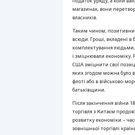
податок уряду, а коли ван
магазинах, вони перетво
власників.
Таким чином, позитивний
всюди. Гроші, вкладені в
комплектування людьми, 
і зміцнювали економіку. 
США
зміцнити свої позиці
яких згодом можна було 
флоті або в військово-мор
батьківщини.
Після закінчення війни 1
торгівля з Китаєм продов
розвитку економіки – час
зовнішньої торгівлі країн