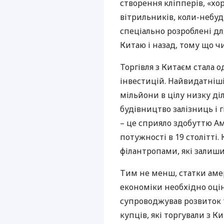
створення кліпперів, «хо
вітрильників, коли-небу
спеціально розроблені дл
Китаю і назад, тому що ч
Торгівля з Китаєм стала
інвестицій. Найвидатніші
мільйони в цілу низку ді
будівництво залізниць і 
– це сприяло здобуттю А
потужності в 19 столітті. 
філантропами, які залиши
Тим не менш, статки аме
економіки необхідно оцін
супроводжував розвиток т
купців, які торгували з К