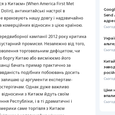
я з Китаєм» (When America First Met
РЕЙТИНГ ДЕБЕТОВИХ
ПУТІВНИ
Googl
y Dolin), антикитайські настрої в
КАРТОК
СТРАХУ
Send 
не враховують нашу довгу і надзвичайно
адре
ЩОМІСЯЧНИЙ ОГЛЯД
ВСІ СТРА
та комерційних відносин з цією країною.
Сьогод
КЕШБЕКУ
СТРАХОВ
ередвиборної кампанії 2012 року критика
Украї
ПУТІВНИКИ ПО
кустарний промисел. Незалежно від того,
альте
БАНКІВСЬКИХ КАРТКАХ
ВІДГУКИ
КОМПАНІ
оволення торговельним дефіцитом, чи
Сьогод
о боргу Китаю або висміюємо його
ДОСТАВК
Кита
канці бачать примар практично за
завод
КОНТАКТ
авданість подібних побоювань досить
росій
тю залишаю ці аргументи експертам-
Сьогод
постерігачам. Однак дуже важливо
Ціни 
і відносини з Китаєм йдуть своїм
впали
ня Республіки, і в ті драматичні і
Сьогод
Америки саме торгівля з Китаєм