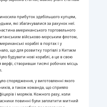
риносила прибуток здебільшого купцям,
ьми, які збагачувалися за рахунок неї.
 частина американського торговельного
ританським військово-морським флотом,
мериканські кораблі в портах і у
чало, що для розвитку торгівлі з Китаєм
ло будувати нові кораблі, а це в свою
 верфі, створивши тисячі робочих місць
л.
ло спорядження, у виготовленні якого
тників, а також команда, що сприяло
церів і моряків. Кожного разу, коли
власники повинні були заплатити митний