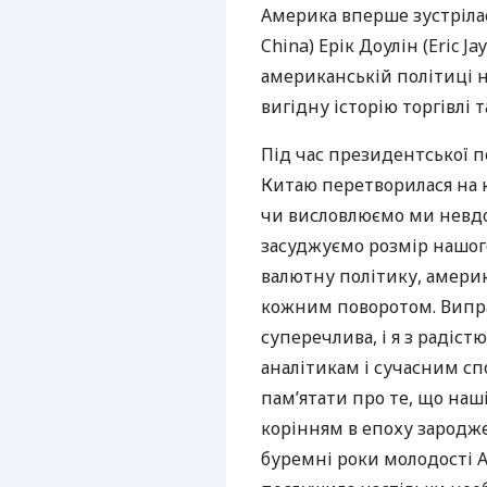
Америка вперше зустрілас
China) Ерік Доулін (Eric Ja
американській політиці 
вигідну історію торгівлі 
Під час президентської п
Китаю перетворилася на 
чи висловлюємо ми невд
засуджуємо розмір нашог
валютну політику, амери
кожним поворотом. Випр
суперечлива, і я з радіс
аналітикам і сучасним с
пам’ятати про те, що наш
корінням в епоху зароджен
буремні роки молодості 