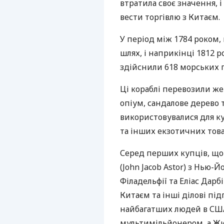
втратила своє значення, 
вести торгівлю з Китаєм.
У період між 1784 роком,
шлях, і наприкінці 1812 
здійснили 618 морських п
Ці кораблі перевозили же
опіум, сандалове дерево т
використовувалися для ку
та інших екзотичних това
Серед перших купців, що
(John Jacob Astor) з Нью-Й
Філадельфії та Еліас Дарбі 
Китаєм та інші ділові пі
найбагатших людей в
СШ
мультимільйонером, а Жи