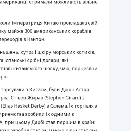
і американці отримали можливість вільно
 коли імператриця Китаю прокладала свій
року майже 300 американських кораблів
ереходів в Кантон.
ньшень, хутра і шкіру морських котиків,
а іспанські срібні долари, які
півлі китайського шовку, чаю, порцеляни
рів.
 торгували з Китаєм, були Джон Астор
орка, Стівен Жирар (Stephen Girard) з
(Elias Hasket Derby) з Салема. Їх торгівля з
дприємства зробили їх одними з
А
, при цьому Дарбі став першим в країні
рар заробив статки, майже рівні статкам