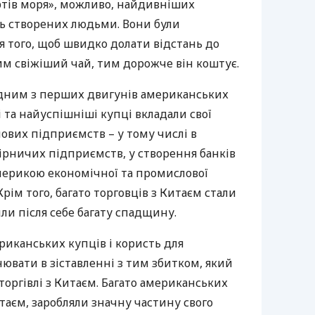
ртів моря», можливо, найдивніших
дь створених людьми. Вони були
я того, щоб швидко долати відстань до
им свіжіший чай, тим дорожче він коштує.
 одним з перших двигунів американських
 та найуспішніші купці вкладали свої
лових підприємств – у тому числі в
гірничих підприємств, у створення банків
мерикою економічної та промислової
Крім того, багато торговців з Китаєм стали
ли після себе багату спадщину.
риканських купців і користь для
ювати в зіставленні з тим збитком, який
оргівлі з Китаєм. Багато американських
итаєм, заробляли значну частину свого