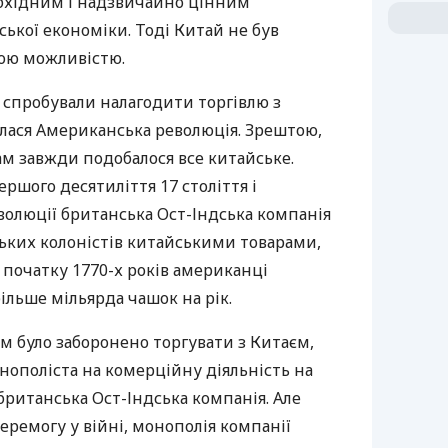
бхідним і надзвичайно цінним
ької економіки. Тоді Китай не був
чою можливістю.
 спробували налагодити торгівлю з
илася Американська революція. Зрештою,
м завжди подобалося все китайське.
шого десятиліття 17 століття і
волюції британська Ост-Індська компанія
ьких колоністів китайськими товарами,
а початку 1770-х років американці
ільше мільярда чашок на рік.
м було заборонено торгувати з Китаєм,
нополіста на комерційну діяльність на
британська Ост-Індська компанія. Але
ремогу у війні, монополія компанії