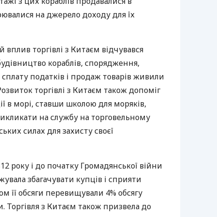
тажі з цих кораблів продавалися в
рювалися на джерело доходу для їх
 вплив торгівлі з Китаєм відчувався
 будівництво кораблів, спорядження,
сплату податків і продаж товарів живили
Розвиток торгівлі з Китаєм також допоміг
ї в морі, ставши школою для моряків,
викликати на службу на торговельному
ських силах для захисту своєї
812 року і до початку Громадянської війни
жувала збагачувати купців і сприяти
ом її обсяги перевищували 4% обсягу
и. Торгівля з Китаєм також призвела до