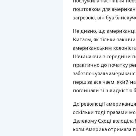
послужила настільки нео
поштовхом для американс
загрозою, він був блиску
Не дивно, що американці
Китаєм, як тільки закінч
американським колоніста
Починаючи з середини пер
практично до початку ре
забезпечувала американс
перш за все чаєм, який н
поглинали зі швидкістю б
До революції американця
оскільки тоді правами мо
Далекому Сході володіла 
коли Америка отримала пе