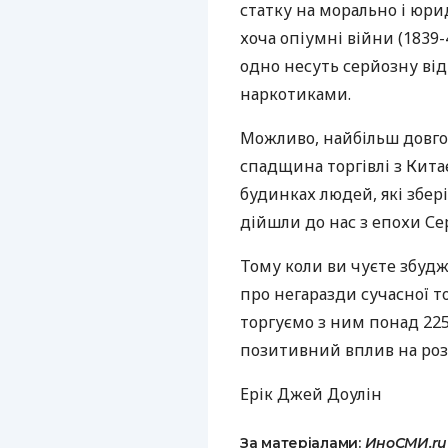
статку на морально і юри
хоча опіумні війни (1839-
одно несуть серйозну від
наркотиками.
Можливо, найбільш довгов
спадщина торгівлі з Кита
будинках людей, які збе
дійшли до нас з епохи Се
Тому коли ви чуєте збудж
про негаразди сучасної то
торгуємо з ним понад 225 
позитивний вплив на роз
Ерік Джей Доулін
За матеріалами:
ИноСМИ.ru