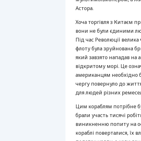
Астора.
Хоча торгівля з Китаєм п
вони не були єдиними люд
Під час Революції велика
флоту була зруйнована б
який завзято нападав на а
відкритому морі. Це озна
американцям необхідно бу
чергу повернуло до життя
для людей різних ремесе
Цим кораблям потрібне бу
брали участь тисячі робі
виникненню попиту на офі
кораблі поверталися, їх 