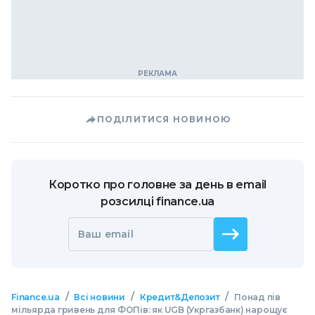
ПОДІЛИТИСЯ НОВИНОЮ
Коротко про головне за день в email
розсилці finance.ua
Ваш email
/
/
/
Finance.ua
Всі новини
Кредит&Депозит
Понад пів
мільярда гривень для ФОПів: як UGB (Укргазбанк) нарощує