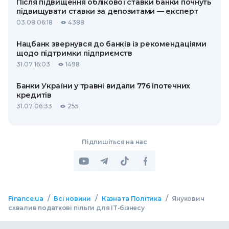
Після підвищення облікової ставки банки почнуть
підвищувати ставки за депозитами — експерт
03.08 06:18
4388
Нацбанк звернувся до банків із рекомендаціями
щодо підтримки підприємств
31.07 16:03
1498
Банки України у травні видали 776 іпотечних
кредитів
31.07 06:33
255
Підпишіться на нас
/
/
/
Finance.ua
Всі новини
Казна та Політика
Янукович
схвалив податкові пільги для IT-бізнесу