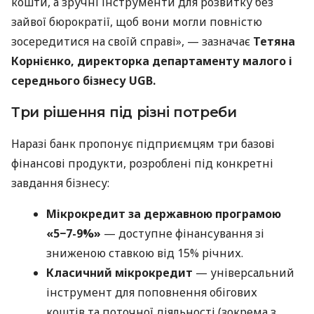
кошти, а зручні інструменти для розвитку без
зайвої бюрократії, щоб вони могли повністю
зосередитися на своїй справі», — зазначає
Тетяна
Корнієнко, директорка департаменту малого і
середнього бізнесу UGB.
Три рішення під різні потреби
Наразі банк пропонує підприємцям три базові
фінансові продукти, розроблені під конкретні
завдання бізнесу:
Мікрокредит за державною програмою
«5−7-9%»
— доступне фінансування зі
зниженою ставкою від 15% річних.
Класичний мікрокредит
— універсальний
інструмент для поповнення обігових
коштів та поточної діяльності (зокрема з