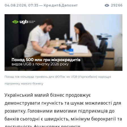
04.08.2026, 07:35
—
Кредит&Депозит
29266
Понад пів мільярда гривень для ФОПів: як UGB (Укргазбанк) нарощує
підтримку малого бізнесу
Український малий бізнес продовжує
демонструвати гнучкість та шукає можливості для
розвитку. Головними вимогами підприємців до
банків сьогодні є швидкість, мінімум бюрократії та
доступність фінансових ресурсів.