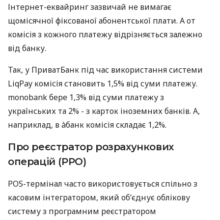
Інтернет-еквайринг зазвичай не вимагає
щомісячної фіксованої абонентської плати. А от
комісія з кожного платежу відрізняється залежно
від банку.
Так, у ПриватБанк під час використання системи
LiqPay комісія становить 1,5% від суми платежу.
monobank бере 1,3% від суми платежу з
українських та 2% - з карток іноземних банків. А,
наприклад, в àбанк комісія складає 1,2%.
Про реєстратор розрахункових
операцій (РРО)
POS-термінал часто використовується спільно з
касовим інтегратором, який об’єднує облікову
систему з програмним реєстратором