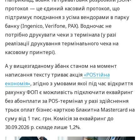
протокол — це єдиний касовий протокол, що
підтримує поєднання з усіма вендорами в парку
банку (Ingenico, Verifone, PAX). Водночас не
потрібно друкувати чеки з термінала (у разі
реалізації друкування термінального чека на
касовому принтері).
А у вищезгаданому àбанк станом на момент
написання тексту триває акція
«POSтійна
економія»
, згідно з умовами якої під час відкриття
рахунку ФОП є можливість підключити еквайринг
без абонплати за POS-термінал у разі здійснення
трьох оплат бізнес-карткою Блакитна Mastercard на
суму від 1 тис. грн. Комісія за еквайринг до
30.09.2026 р. складе лише 1,2%.