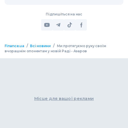
Підпишіться на нас
/
/
Finance.ua
Всі новини
Ми протягуємо руку своїм
вчорашнім опонентам у новій Раді - Азаров
Місце для вашої реклами