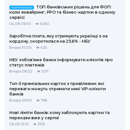
ТОП банківських рішень для ФОП:
ПАРТНЕРСЬКА
коли еквайринг, РРО та бізнес-картки в одному
сервісі
04.08 06:50
14180
Заробітна плата, яку отримують українці з-за
кордону, скоротилася на 23,6% - НБУ
Вчора 10:00
425
НБУ зобов’яже банки інформувати клієнтів про
статус платежів
Вчора 08:02
2011
Топ-5 преміальних карток з привілеями: які
переваги можуть отримати нині VIP-клієнти
банків
Вчора 06:50
766
Нові ліміти банків: кому заблокують картки та
перекази вже у серпні
06.08 13:10
3515