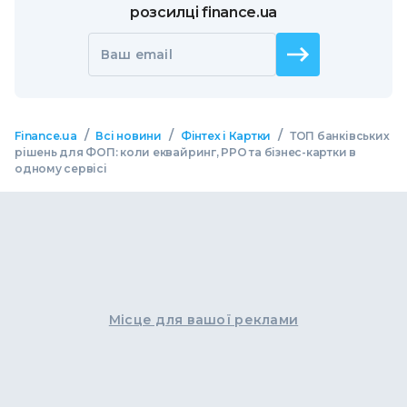
розсилці finance.ua
Ваш email
/
/
/
Finance.ua
Всі новини
Фінтех і Картки
ТОП банківських
рішень для ФОП: коли еквайринг, РРО та бізнес-картки в
одному сервісі
Місце для вашої реклами