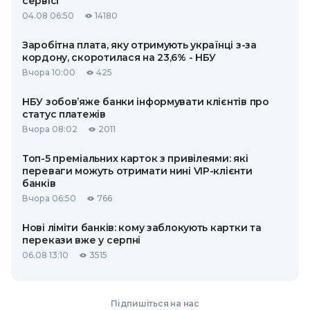
сервісі
04.08 06:50
14180
Заробітна плата, яку отримують українці з-за
кордону, скоротилася на 23,6% - НБУ
Вчора 10:00
425
НБУ зобов’яже банки інформувати клієнтів про
статус платежів
Вчора 08:02
2011
Топ-5 преміальних карток з привілеями: які
переваги можуть отримати нині VIP-клієнти
банків
Вчора 06:50
766
Нові ліміти банків: кому заблокують картки та
перекази вже у серпні
06.08 13:10
3515
Підпишіться на нас