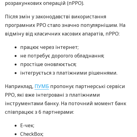
розрахункових операцій (пРРО).
Після змін у законодавстві використання
програмних РРО стало значно популярнішим. На
відміну від класичних касових апаратів, пРРО:
працює через інтернет;
не потребує дорогого обладнання;
простіше оновлюється;
інтегрується з платіжними рішеннями.
Наприклад,
ПУМБ
пропонує партнерські сервіси
РРО, які вже інтегровані з платіжними
інструментами банку. На поточний момент банк
співпрацює з 6 партнерами:
E-чек;
CheckBox;