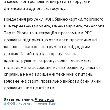
з касою, контролювати витрати та керувати
фінансами з одного застосунку.
Поєднання рахунку ФОП, бізнес-картки, торгового
й інтернет-еквайрингу, QR-еквайрингу, технології
Tap to Phone та інтеграції з програмним РРО
дозволяє підприємцю отримати практично всі
ключові фінансові інструменти «під одним
дахом». Такий підхід скорочує час на
адміністрування, спрощує облік і допомагає
підприємцям зосередитися на розвитку власної
справи, а не на вирішенні технічних питань.
Головне -на старті правильно вибрати банк, який
дозволить все це втілити.
За матеріалами:
Finance.ua
#
ФОП
#
Картки
#
Інтернет-Банкінг