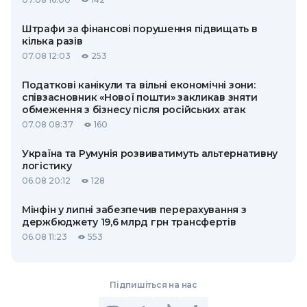
Штрафи за фінансові порушення підвищать в
кілька разів
07.08 12:03
253
Податкові канікули та вільні економічні зони:
співзасновник «Нової пошти» закликав зняти
обмеження з бізнесу після російських атак
07.08 08:37
160
Україна та Румунія розвиватимуть альтернативну
логістику
06.08 20:12
128
Мінфін у липні забезпечив перерахування з
держбюджету 19,6 млрд грн трансфертів
06.08 11:23
553
Підпишіться на нас