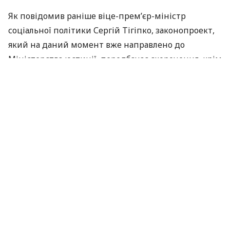
Як повідомив раніше віце-прем’єр-міністр
соціальної політики Сергій Тігіпко, законопроект,
який на даний момент вже направлено до
Міністерства юстиції, передбачає скорочення, крім
кількості податків, податкових звітних форм з 115
до 22, а також податкових платежів – з 184 в рік до
48.
Крім того, законопроектом передбачається
спрощення форм податкових накладних,
впровадження процедур електронного
декларування та сплати податків, а також
скасування інституту податкової накладної.
За матеріалами:
Інтерфакс-Україна