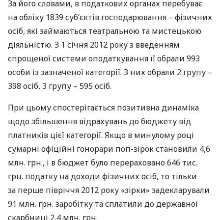
За його словами, в податкових органах перебуває
на обліку 1839 суб’єктів господарювання – фізичних
осіб, які займаються театральною та мистецькою
діяльністю. З 1 січня 2012 року з введенням
спрощеної системи оподаткування її обрали 993
особи із зазначеної категорії. З них обрали 2 групу –
398 осіб, 3 групу – 595 осіб.
При цьому спостерігається позитивна динаміка
щодо збільшення відрахувань до бюджету від
платників цієї категорії. Якщо в минулому році
сумарні офіційні гонорари поп-зірок становили 4,6
млн. грн., і в бюджет було перераховано 646 тис.
грн. податку на доходи фізичних осіб, то тільки
за перше півріччя 2012 року «зірки» задекларували
91 млн. грн. заробітку та сплатили до державної
скарбниці 2,4 млн. грн.