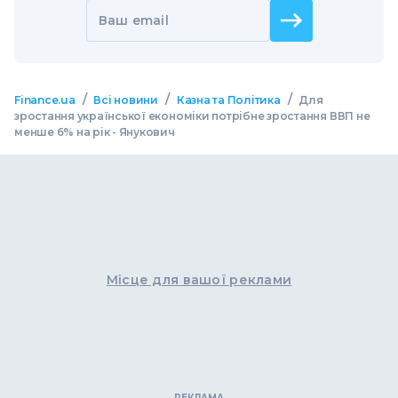
Ваш email
/
/
/
Finance.ua
Всі новини
Казна та Політика
Для
зростання української економіки потрібне зростання ВВП не
менше 6% на рік - Янукович
Місце для вашої реклами