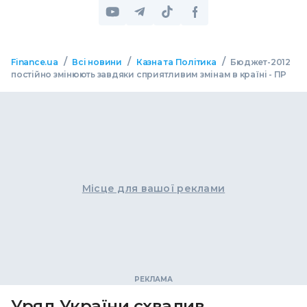
/
/
/
Finance.ua
Всі новини
Казна та Політика
Бюджет-2012
постійно змінюють завдяки сприятливим змінам в країні - ПР
Місце для вашої реклами
Уряд України схвалив