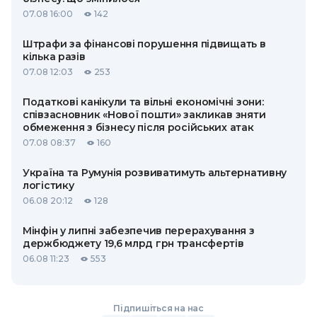
07.08 16:00
142
Штрафи за фінансові порушення підвищать в
кілька разів
07.08 12:03
253
Податкові канікули та вільні економічні зони:
співзасновник «Нової пошти» закликав зняти
обмеження з бізнесу після російських атак
07.08 08:37
160
Україна та Румунія розвиватимуть альтернативну
логістику
06.08 20:12
128
Мінфін у липні забезпечив перерахування з
держбюджету 19,6 млрд грн трансфертів
06.08 11:23
553
Підпишіться на нас