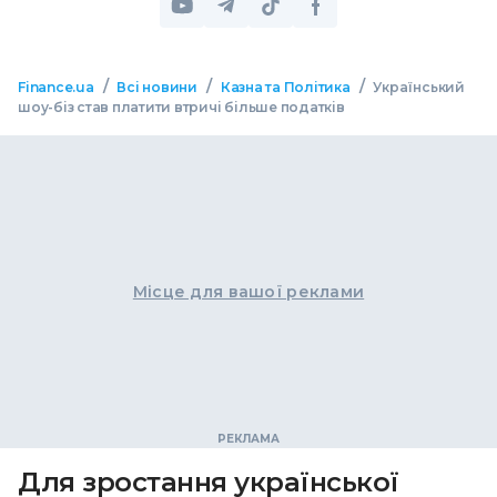
/
/
/
Finance.ua
Всі новини
Казна та Політика
Український
шоу-біз став платити втричі більше податків
Місце для вашої реклами
Для зростання української