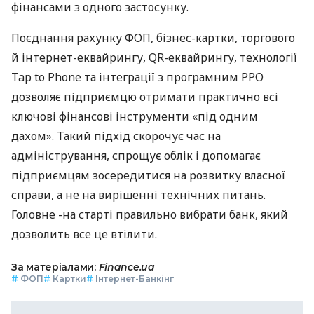
фінансами з одного застосунку.
Поєднання рахунку ФОП, бізнес-картки, торгового
й інтернет-еквайрингу, QR-еквайрингу, технології
Tap to Phone та інтеграції з програмним РРО
дозволяє підприємцю отримати практично всі
ключові фінансові інструменти «під одним
дахом». Такий підхід скорочує час на
адміністрування, спрощує облік і допомагає
підприємцям зосередитися на розвитку власної
справи, а не на вирішенні технічних питань.
Головне -на старті правильно вибрати банк, який
дозволить все це втілити.
За матеріалами:
Finance.ua
#
ФОП
#
Картки
#
Інтернет-Банкінг