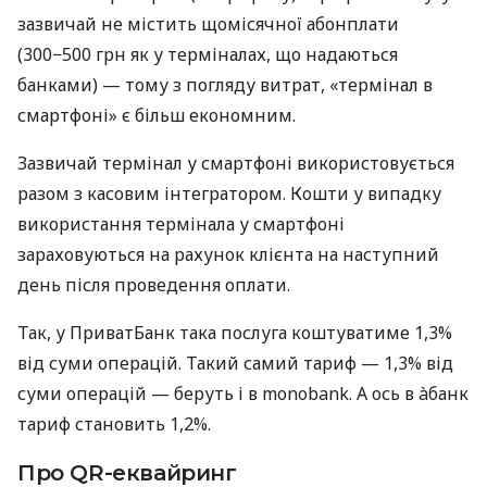
зазвичай не містить щомісячної абонплати
(300−500 грн як у терміналах, що надаються
банками) — тому з погляду витрат, «термінал в
смартфоні» є більш економним.
Зазвичай термінал у смартфоні використовується
разом з касовим інтегратором. Кошти у випадку
використання термінала у смартфоні
зараховуються на рахунок клієнта на наступний
день після проведення оплати.
Так, у ПриватБанк така послуга коштуватиме 1,3%
від суми операцій. Такий самий тариф — 1,3% від
суми операцій — беруть і в monobank. А ось в àбанк
тариф становить 1,2%.
Про QR-еквайринг