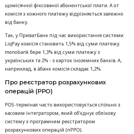
щомісячної фіксованої абонентської плати. А от
комісія з кожного платежу відрізняється залежно
від банку.
Так, у ПриватБанк під час використання системи
LiqPay комісія становить 1,5% від суми платежу.
monobank бере 1,3% від суми платежу з
українських та 2% - з карток іноземних банків. А,
наприклад, в àбанк комісія складає 1,2%.
Про реєстратор розрахункових
операцій (РРО)
POS-термінал часто використовується спільно з
касовим інтегратором, який об’єднує облікову
систему з програмним реєстратором
розрахункових операцій (пРРО).