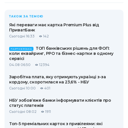
ТАКОЖ ЗА ТЕМОЮ
Які переваги має картка Premium Plus від
ПриватБанк
Сьогодні 16:33
142
ТОП банківських рішень для ФОП:
ПАРТНЕРСЬКА
коли еквайринг, РРО та бізнес-картки в одному
сервісі
04.08 06:50
12394
Заробітна плата, яку отримують українці з-за
кордону, скоротилася на 23,6% - НБУ
Сьогодні 10:00
401
НБУ зобов’яже банки інформувати клієнтів про
статус платежів
Сьогодні 08:02
1911
Топ-5 преміальних карток з привілеями: які