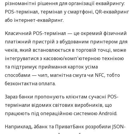
різноманітні рішення для організації еквайрингу:
POS-термінал, термінал у смартфоні, QR-еквайринг
або інтернет-еквайринг.
Класичний POS-термінал — це окремий фізичний
платіжний пристрій з вбудованим принтером для
чеків, який встановлюється в торговій точці, може
інтегруватися з касовою/комп'ютерною технікою
та підтримує приймання карток усіма
способами — чип, магнітна смуга чи NFC, тобто
безконтактна оплата.
Зараз банки пропонують клієнтам сучасні POS-
термінали відомих світових виробників, що
працюють під операційною системою Android.
Наприклад, àбанк та ПриватБанк розробили JSON-