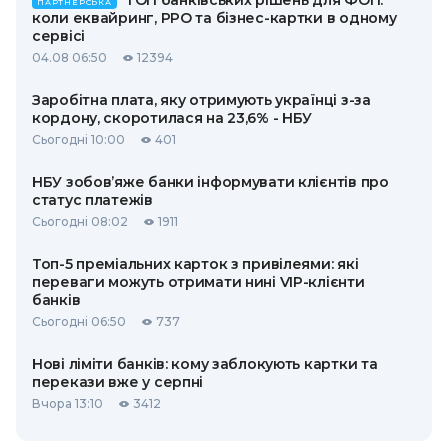
ТОП банківських рішень для ФОП:
ПАРТНЕРСЬКА
коли еквайринг, РРО та бізнес-картки в одному
сервісі
04.08 06:50
12394
Заробітна плата, яку отримують українці з-за
кордону, скоротилася на 23,6% - НБУ
Сьогодні 10:00
401
НБУ зобов’яже банки інформувати клієнтів про
статус платежів
Сьогодні 08:02
1911
Топ-5 преміальних карток з привілеями: які
переваги можуть отримати нині VIP-клієнти
банків
Сьогодні 06:50
737
Нові ліміти банків: кому заблокують картки та
перекази вже у серпні
Вчора 13:10
3412