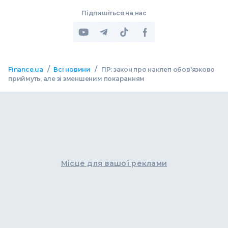
Підпишіться на нас
/
/
Finance.ua
Всі новини
ПР: закон про наклеп обов'язково
приймуть, але зі зменшеним покаранням
Місце для вашої реклами