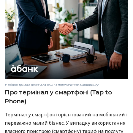
У àбанк триває акція для ФОП з підключення еквайрингу
Про термінал у смартфоні (Tap to
Phone)
Термінал у смартфоні орієнтований на мобільний і
переважно малий бізнес. У випадку використання
власного пристрою (смартфону) тариф на послугу