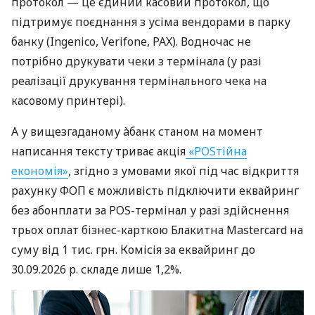
протокол — це єдиний касовий протокол, що
підтримує поєднання з усіма вендорами в парку
банку (Ingenico, Verifone, PAX). Водночас не
потрібно друкувати чеки з термінала (у разі
реалізації друкування термінального чека на
касовому принтері).
А у вищезгаданому àбанк станом на момент
написання тексту триває акція
«POSтійна
економія»
, згідно з умовами якої під час відкриття
рахунку ФОП є можливість підключити еквайринг
без абонплати за POS-термінал у разі здійснення
трьох оплат бізнес-карткою Блакитна Mastercard на
суму від 1 тис. грн. Комісія за еквайринг до
30.09.2026 р. складе лише 1,2%.