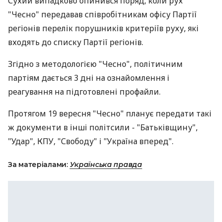
Сухий випадково опинився поряд, коли рух
"Чесно" передавав співробітникам офісу Партії
регіонів перелік порушників критеріїв руху, які
входять до списку Партії регіонів.
Згідно з методологією "Чесно", політичним
партіям дається 3 дні на ознайомлення і
реагування на підготовлені профайли.
Протягом 19 вересня "Чесно" планує передати такі
ж документи в інші політсили - "Батьківщину",
"Удар", КПУ, "Свободу" і "Україна вперед".
За матеріалами:
Українська правда