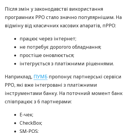
Після змін у законодавстві використання
програмних РРО стало значно популярнішим. На
відміну від класичних касових апаратів, пРРО:
працює через інтернет;
не потребує дорогого обладнання;
простіше оновлюється;
інтегрується з платіжними рішеннями.
Наприклад,
ПУМБ
пропонує партнерські сервіси
РРО, які вже інтегровані з платіжними
інструментами банку. На поточний момент банк
співпрацює з 6 партнерами:
E-чек;
CheckBox;
SM-POS;