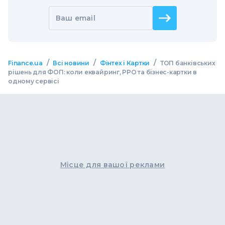
Ваш email
/
/
/
Finance.ua
Всі новини
Фінтех і Картки
ТОП банківських
рішень для ФОП: коли еквайринг, РРО та бізнес-картки в
одному сервісі
Місце для вашої реклами