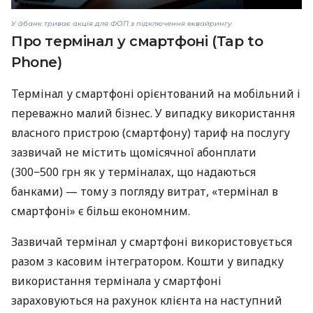
У àбанк триває акція для ФОП з підключення еквайрингу
Про термінал у смартфоні (Tap to
Phone)
Термінал у смартфоні орієнтований на мобільний і
переважно малий бізнес. У випадку використання
власного пристрою (смартфону) тариф на послугу
зазвичай не містить щомісячної абонплати
(300−500 грн як у терміналах, що надаються
банками) — тому з погляду витрат, «термінал в
смартфоні» є більш економним.
Зазвичай термінал у смартфоні використовується
разом з касовим інтегратором. Кошти у випадку
використання термінала у смартфоні
зараховуються на рахунок клієнта на наступний