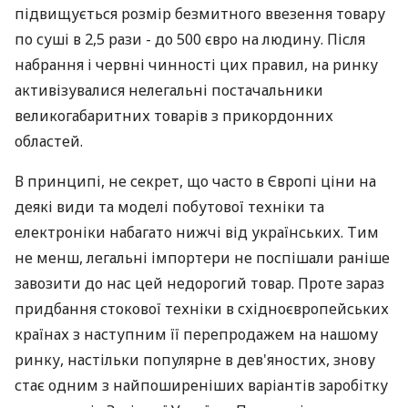
підвищується розмір безмитного ввезення товару
по суші в 2,5 рази - до 500 євро на людину. Після
набрання і червні чинності цих правил, на ринку
активізувалися нелегальні постачальники
великогабаритних товарів з прикордонних
областей.
В принципі, не секрет, що часто в Європі ціни на
деякі види та моделі побутової техніки та
електроніки набагато нижчі від українських. Тим
не менш, легальні імпортери не поспішали раніше
завозити до нас цей недорогий товар. Проте зараз
придбання стокової техніки в східноєвропейських
країнах з наступним її перепродажем на нашому
ринку, настільки популярне в дев'яностих, знову
стає одним з найпоширеніших варіантів заробітку