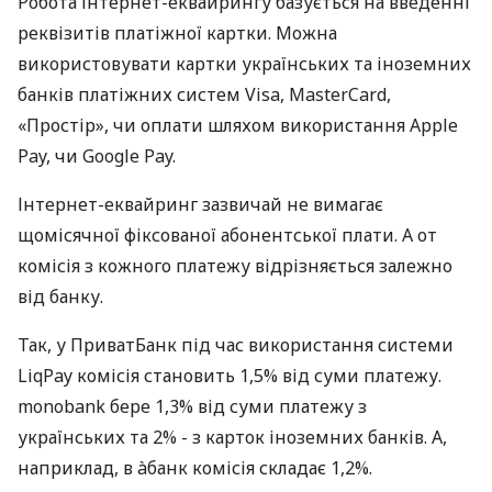
Робота інтернет-еквайрингу базується на введенні
реквізитів платіжної картки. Можна
використовувати картки українських та іноземних
банків платіжних систем Visa, MasterCard,
«Простір», чи оплати шляхом використання Apple
Pay, чи Google Pay.
Інтернет-еквайринг зазвичай не вимагає
щомісячної фіксованої абонентської плати. А от
комісія з кожного платежу відрізняється залежно
від банку.
Так, у ПриватБанк під час використання системи
LiqPay комісія становить 1,5% від суми платежу.
monobank бере 1,3% від суми платежу з
українських та 2% - з карток іноземних банків. А,
наприклад, в àбанк комісія складає 1,2%.