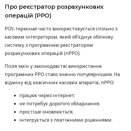
Про реєстратор розрахункових
операцій (РРО)
POS-термінал часто використовується спільно з
касовим інтегратором, який об’єднує облікову
систему з програмним реєстратором
розрахункових операцій (пРРО).
Після змін у законодавстві використання
програмних РРО стало значно популярнішим. На
відміну від класичних касових апаратів, пРРО:
працює через інтернет;
не потребує дорогого обладнання;
простіше оновлюється;
інтегрується з платіжними рішеннями.