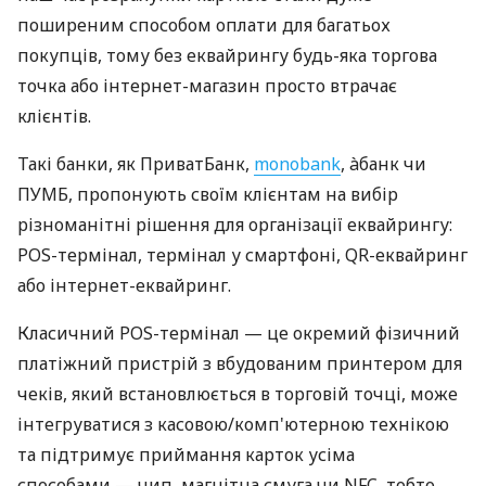
поширеним способом оплати для багатьох
покупців, тому без еквайрингу будь-яка торгова
точка або інтернет-магазин просто втрачає
клієнтів.
Такі банки, як ПриватБанк,
monobank
, àбанк чи
ПУМБ, пропонують своїм клієнтам на вибір
різноманітні рішення для організації еквайрингу:
POS-термінал, термінал у смартфоні, QR-еквайринг
або інтернет-еквайринг.
Класичний POS-термінал — це окремий фізичний
платіжний пристрій з вбудованим принтером для
чеків, який встановлюється в торговій точці, може
інтегруватися з касовою/комп'ютерною технікою
та підтримує приймання карток усіма
способами — чип, магнітна смуга чи NFC, тобто