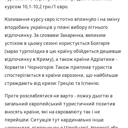
курсом 10,1-10,2 грн./1 євро.
Коливання курсу євро істотно вплинуло і на зміну
вподобань українців у плані вибору літнього
відпочинку. За словами Захаренка, великим
успіхом в цьому сезоні користується Болгарія
(зараз турпоїздка в цю країну обійдеться дешевше
відпочинку в Криму), а також країни Адріатики -
Хорватія і Чорногорія. Також приплив туристів
спостерігається в країни єврозони, що найбільше
страждають від кризи: Грецію та Іспанію.
Проте розслаблятися не варто - ложку дьогтю в
загальний європейський туристичний позитив
вносять країни, які на євровалюту так і не
перейшли. Ситуація тут кардинально інша:
наприклад, відпочинок в Швейцарії, Норвегії або