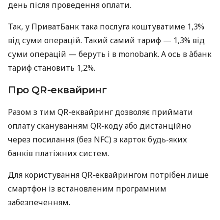
день після проведення оплати.
Так, у ПриватБанк така послуга коштуватиме 1,3%
від суми операцій. Такий самий тариф — 1,3% від
суми операцій — беруть і в monobank. А ось в àбанк
тариф становить 1,2%.
Про QR-еквайринг
Разом з тим QR-еквайринг дозволяє приймати
оплату скануванням QR-коду або дистанційно
через посилання (без NFC) з карток будь-яких
банків платіжних систем.
Для користування QR-еквайрингом потрібен лише
смартфон із встановленим програмним
забезпеченням.