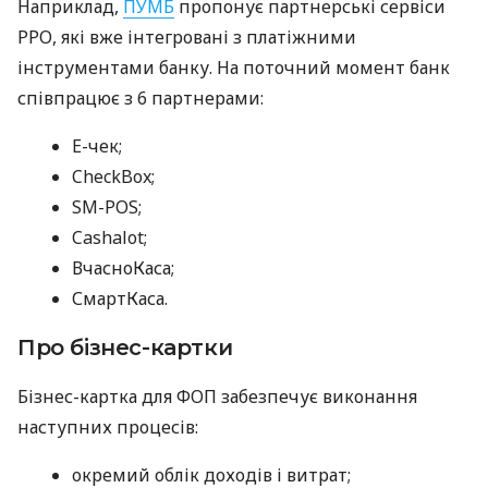
Наприклад,
ПУМБ
пропонує партнерські сервіси
РРО, які вже інтегровані з платіжними
інструментами банку. На поточний момент банк
співпрацює з 6 партнерами:
E-чек;
CheckBox;
SM-POS;
Cashalot;
ВчасноКаса;
СмартКаса.
Про бізнес-картки
Бізнес-картка для ФОП забезпечує виконання
наступних процесів:
окремий облік доходів і витрат;