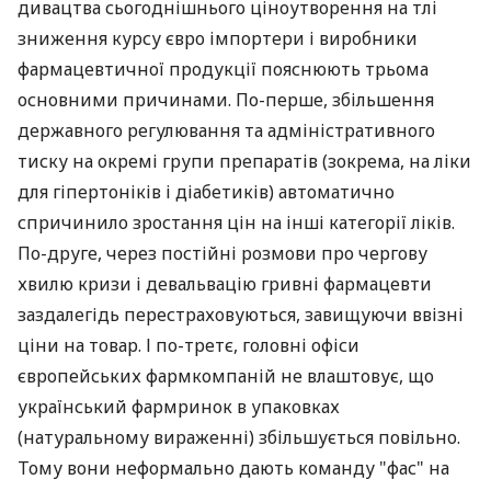
дивацтва сьогоднішнього ціноутворення на тлі
зниження курсу євро імпортери і виробники
фармацевтичної продукції пояснюють трьома
основними причинами. По-перше, збільшення
державного регулювання та адміністративного
тиску на окремі групи препаратів (зокрема, на ліки
для гіпертоніків і діабетиків) автоматично
спричинило зростання цін на інші категорії ліків.
По-друге, через постійні розмови про чергову
хвилю кризи і девальвацію гривні фармацевти
заздалегідь перестраховуються, завищуючи ввізні
ціни на товар. І по-третє, головні офіси
європейських фармкомпаній не влаштовує, що
український фармринок в упаковках
(натуральному вираженні) збільшується повільно.
Тому вони неформально дають команду "фас" на