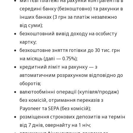
миттєві платежі на рахунки контрагентів в
середині банку (безкоштовно) та рахунки в
інших банках (3 грн за платіж незалежно
від суми);
безкоштовний вивід доходу на особисту
картку;
безкоштовне зняття готівки до 30 тис. грн
на місяць (далі — 0.75%);
кредитний ліміт на рахунку — з
автоматичним розрахунком відповідно до
оборотів;
валютообмінні операції (купівля/продаж)
без комісій, отримання переказів з
Payoneer та SEPA (без комісій);
розміщення строкових депозитів на термін
від 7 днів, овернайту на 1 ніч;