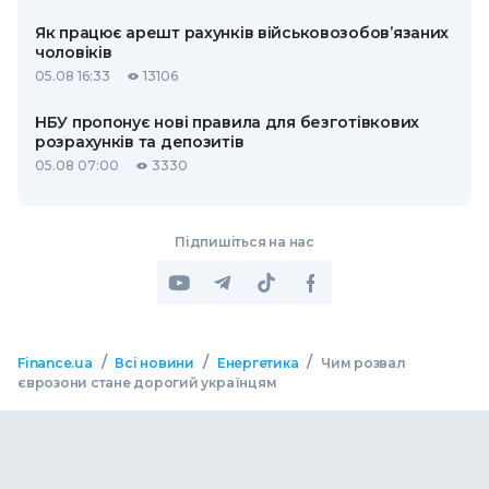
Як працює арешт рахунків військовозобов’язаних
чоловіків
05.08 16:33
13106
НБУ пропонує нові правила для безготівкових
розрахунків та депозитів
05.08 07:00
3330
Підпишіться на нас
/
/
/
Finance.ua
Всі новини
Енергетика
Чим розвал
єврозони стане дорогий українцям