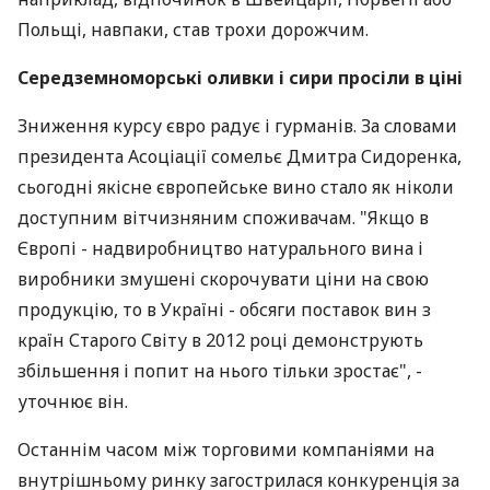
Польщі, навпаки, став трохи дорожчим.
Середземноморські оливки і сири просіли в ціні
Зниження курсу євро радує і гурманів. За словами
президента Асоціації сомельє Дмитра Сидоренка,
сьогодні якісне європейське вино стало як ніколи
доступним вітчизняним споживачам. "Якщо в
Європі - надвиробництво натурального вина і
виробники змушені скорочувати ціни на свою
продукцію, то в Україні - обсяги поставок вин з
країн Старого Світу в 2012 році демонструють
збільшення і попит на нього тільки зростає", -
уточнює він.
Останнім часом між торговими компаніями на
внутрішньому ринку загострилася конкуренція за