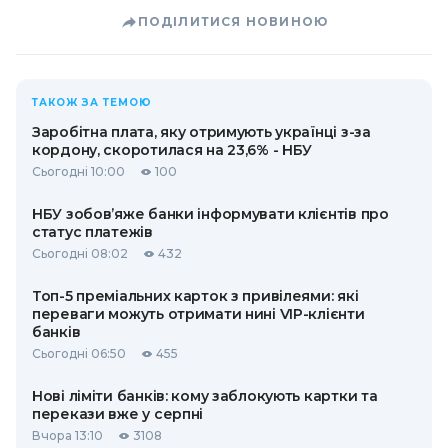
ПОДІЛИТИСЯ НОВИНОЮ
ТАКОЖ ЗА ТЕМОЮ
Заробітна плата, яку отримують українці з-за
кордону, скоротилася на 23,6% - НБУ
Сьогодні 10:00
100
НБУ зобов’яже банки інформувати клієнтів про
статус платежів
Сьогодні 08:02
432
Топ-5 преміальних карток з привілеями: які
переваги можуть отримати нині VIP-клієнти
банків
Сьогодні 06:50
455
Нові ліміти банків: кому заблокують картки та
перекази вже у серпні
Вчора 13:10
3108