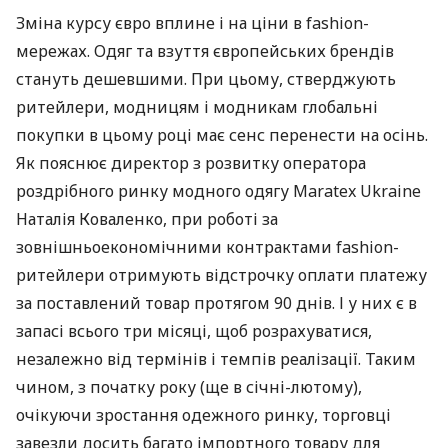
Зміна курсу євро вплине і на ціни в fashion-
мережах. Одяг та взуття європейських брендів
стануть дешевшими. При цьому, стверджують
ритейлери, модницям і модникам глобальні
покупки в цьому році має сенс перенести на осінь.
Як пояснює директор з розвитку оператора
роздрібного ринку модного одягу Maratex Ukraine
Наталія Коваленко, при роботі за
зовнішньоекономічними контрактами fashion-
ритейлери отримують відстрочку оплати платежу
за поставлений товар протягом 90 днів. І у них є в
запасі всього три місяці, щоб розрахуватися,
незалежно від термінів і темпів реалізації. Таким
чином, з початку року (ще в січні-лютому),
очікуючи зростання одежного ринку, торговці
завезли досить багато імпортного товару для