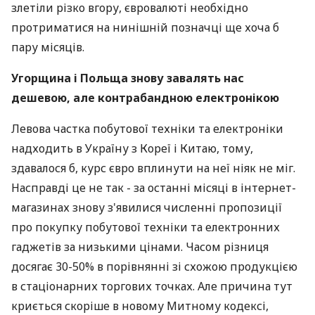
злетіли різко вгору, євровалюті необхідно
протриматися на нинішній позначці ще хоча б
пару місяців.
Угорщина і Польща знову завалять нас
дешевою, але контрабандною електронікою
Левова частка побутової техніки та електроніки
надходить в Україну з Кореї і Китаю, тому,
здавалося б, курс євро вплинути на неї ніяк не міг.
Насправді це не так - за останні місяці в інтернет-
магазинах знову з'явилися численні пропозиції
про покупку побутової техніки та електронних
гаджетів за низькими цінами. Часом різниця
досягає 30-50% в порівнянні зі схожою продукцією
в стаціонарних торгових точках. Але причина тут
криється скоріше в новому Митному кодексі,