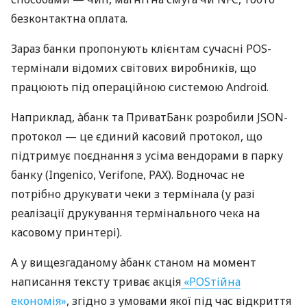
безконтактна оплата.
Зараз банки пропонують клієнтам сучасні POS-
термінали відомих світових виробників, що
працюють під операційною системою Android.
Наприклад, àбанк та ПриватБанк розробили JSON-
протокол — це єдиний касовий протокол, що
підтримує поєднання з усіма вендорами в парку
банку (Ingenico, Verifone, PAX). Водночас не
потрібно друкувати чеки з термінала (у разі
реалізації друкування термінального чека на
касовому принтері).
А у вищезгаданому àбанк станом на момент
написання тексту триває акція
«POSтійна
економія»
, згідно з умовами якої під час відкриття