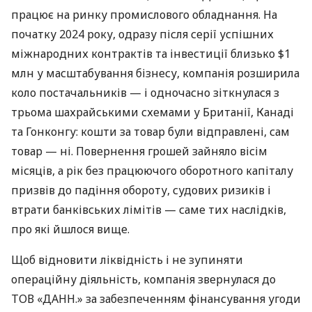
працює на ринку промислового обладнання. На
початку 2024 року, одразу після серії успішних
міжнародних контрактів та інвестиції близько $1
млн у масштабування бізнесу, компанія розширила
коло постачальників — і одночасно зіткнулася з
трьома шахрайськими схемами у Британії, Канаді
та Гонконгу: кошти за товар були відправлені, сам
товар — ні. Повернення грошей зайняло вісім
місяців, а рік без працюючого оборотного капіталу
призвів до падіння обороту, судових ризиків і
втрати банківських лімітів — саме тих наслідків,
про які йшлося вище.
Щоб відновити ліквідність і не зупиняти
операційну діяльність, компанія звернулася до
ТОВ «ДАНН.» за забезпеченням фінансування угоди