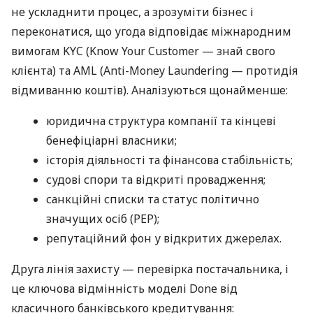
не ускладнити процес, а зрозуміти бізнес і
переконатися, що угода відповідає міжнародним
вимогам KYC (Know Your Customer — знай свого
клієнта) та AML (Anti-Money Laundering — протидія
відмиванню коштів). Аналізуються щонайменше:
юридична структура компанії та кінцеві
бенефіціарні власники;
історія діяльності та фінансова стабільність;
судові спори та відкриті провадження;
санкційні списки та статус політично
значущих осіб (PEP);
репутаційний фон у відкритих джерелах.
Друга лінія захисту — перевірка постачальника, і
це ключова відмінність моделі Done від
класичного банківського кредитування: