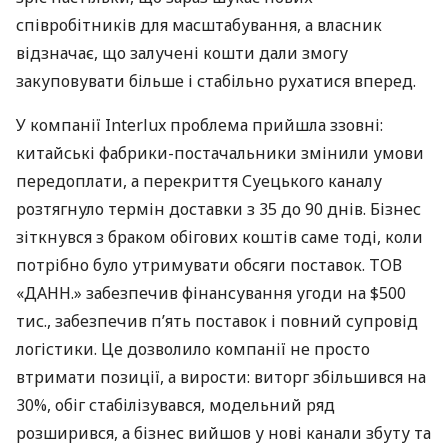
співробітників для масштабування, а власник
відзначає, що залучені кошти дали змогу
закуповувати більше і стабільно рухатися вперед.
У компанії Interlux проблема прийшла ззовні:
китайські фабрики-постачальники змінили умови
передоплати, а перекриття Суецького каналу
розтягнуло термін доставки з 35 до 90 днів. Бізнес
зіткнувся з браком обігових коштів саме тоді, коли
потрібно було утримувати обсяги поставок. ТОВ
«ДАНН.» забезпечив фінансування угоди на $500
тис., забезпечив п’ять поставок і повний супровід
логістики. Це дозволило компанії не просто
втримати позиції, а вирости: виторг збільшився на
30%, обіг стабілізувався, модельний ряд
розширився, а бізнес вийшов у нові канали збуту та