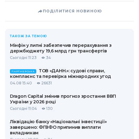
ПОДІЛИТИСЯ НОВИНОЮ
ТАКОЖ ЗА ТЕМОЮ
Мінфін у липні забезпечив перерахування з
держбюджету 19,6 млрд грн трансфертів
Сьогодні 11:23
34
ТОВ «ДАНН.»: судові справи,
ПАРТНЕРСЬКА
комплаєнс та перевірка міжнародних угод
04.08 15:40
26631
Dragon Capital змінив прогноз зростання ВВП
України у 2026 році
Сьогодні 11:04
130
Ліквідацію банку «Національні інвестиції»
завершено: ФГВФО припинив виплати
вкладникам