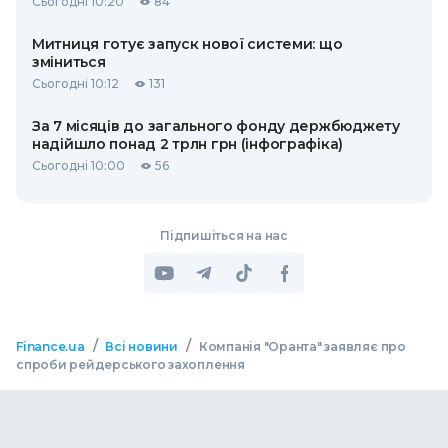
Сьогодні 10:20
84
Митниця готує запуск нової системи: що
зміниться
Сьогодні 10:12
131
За 7 місяців до загального фонду держбюджету
надійшло понад 2 трлн грн (інфографіка)
Сьогодні 10:00
56
Підпишіться на нас
/
/
Finance.ua
Всі новини
Компанія "Оранта" заявляє про
спроби рейдерського захоплення