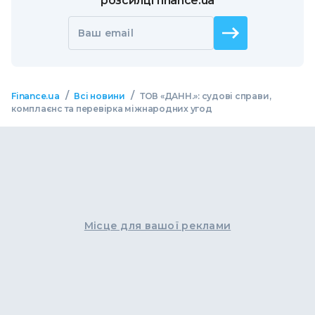
розсилці finance.ua
Ваш email
/
/
Finance.ua
Всі новини
ТОВ «ДАНН.»: судові справи,
комплаєнс та перевірка міжнародних угод
Місце для вашої реклами