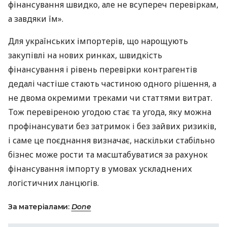
фінансування швидко, але не всупереч перевіркам,
а завдяки їм».
Для українських імпортерів, що нарощують
закупівлі на нових ринках, швидкість
фінансування і рівень перевірки контрагентів
дедалі частіше стають частиною одного рішення, а
не двома окремими треками чи статтями витрат.
Тож перевіреною угодою стає та угода, яку можна
профінансувати без затримок і без зайвих ризиків,
і саме це поєднання визначає, наскільки стабільно
бізнес може рости та масштабуватися за рахунок
фінансування імпорту в умовах ускладнених
логістичних ланцюгів.
За матеріалами:
Done