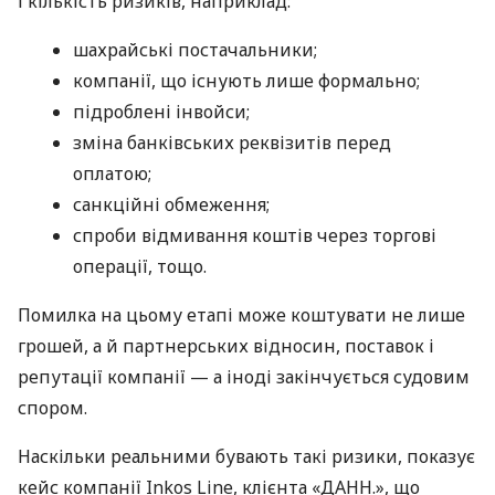
і кількість ризиків, наприклад:
шахрайські постачальники;
компанії, що існують лише формально;
підроблені інвойси;
зміна банківських реквізитів перед
оплатою;
санкційні обмеження;
спроби відмивання коштів через торгові
операції, тощо.
Помилка на цьому етапі може коштувати не лише
грошей, а й партнерських відносин, поставок і
репутації компанії — а іноді закінчується судовим
спором.
Наскільки реальними бувають такі ризики, показує
кейс компанії Inkos Line, клієнта «ДАНН.», що