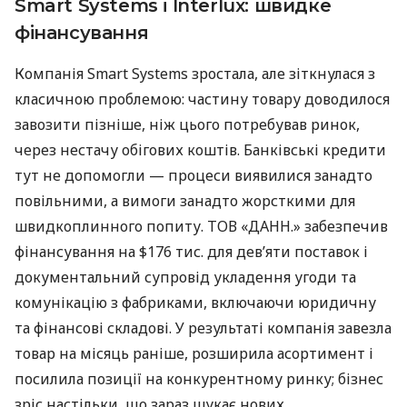
Smart Systems і Interlux: швидке
фінансування
Компанія Smart Systems зростала, але зіткнулася з
класичною проблемою: частину товару доводилося
завозити пізніше, ніж цього потребував ринок,
через нестачу обігових коштів. Банківські кредити
тут не допомогли — процеси виявилися занадто
повільними, а вимоги занадто жорсткими для
швидкоплинного попиту. ТОВ «ДАНН.» забезпечив
фінансування на $176 тис. для дев’яти поставок і
документальний супровід укладення угоди та
комунікацію з фабриками, включаючи юридичну
та фінансові складові. У результаті компанія завезла
товар на місяць раніше, розширила асортимент і
посилила позиції на конкурентному ринку; бізнес
зріс настільки, що зараз шукає нових