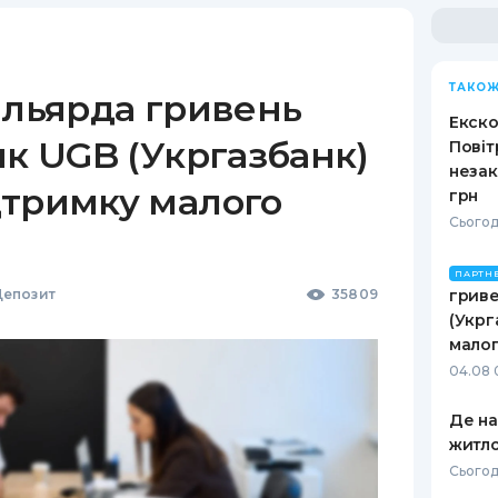
ТАКОЖ
ільярда гривень
Екско
як UGB (Укргазбанк)
Повіт
незак
дтримку малого
грн
Сьогод
ПАРТН
епозит
35809
гриве
(Укрг
малог
04.08 
Де н
житло
Сьогод