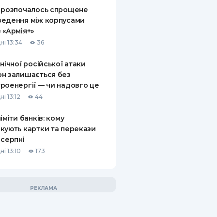
 розпочалось спрощене
едення між корпусами
 «Армія+»
ні 13:34
36
 нічної російської атаки
н залишається без
роенергії — чи надовго це
і 13:12
44
ліміти банків: кому
кують картки та перекази
 серпні
і 13:10
173