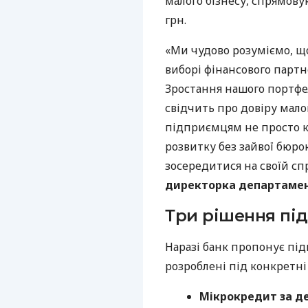
малого бізнесу, спрямову
грн.
«Ми чудово розуміємо, щ
виборі фінансового партне
Зростання нашого портфе
свідчить про довіру мало
підприємцям не просто к
розвитку без зайвої бюро
зосередитися на своїй спр
директорка департамент
Три рішення під
Наразі банк пропонує під
розроблені під конкретні
Мікрокредит за д