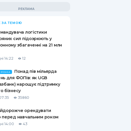
 ЗА ТЕМОЮ
мандувача логістики
ряних сил підозрюють у
онному збагаченні на 21 млн
ні 14:22
12
Понад пів мільярда
ЕРСЬКА
нь для ФОПів: як UGB
азбанк) нарощує підтримку
о бізнесу
07:35
35860
айдорожче орендувати
 перед навчальним роком
ні 14:00
43