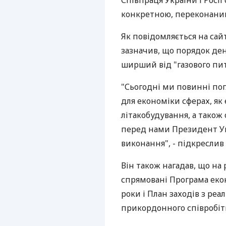
Співпраця України і Росі
конкретною, переконаний
Як повідомляється на сайт
зазначив, що порядок ден
ширший від "газового пит
"Сьогодні ми повинні по
для економіки сферах, як 
літакобудування, а також
перед нами Президент Укр
виконання", - підкреслив
Він також нагадав, що на
спрямовані Програма еко
роки і План заходів з реа
прикордонного співробітн