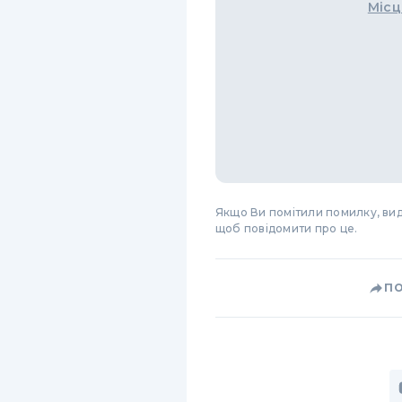
Місц
Якщо Ви помітили помилку, виді
щоб повідомити про це.
П