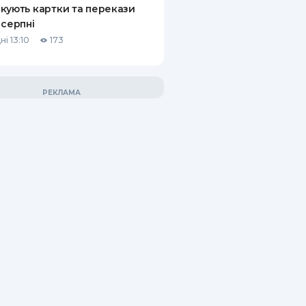
кують картки та перекази
 серпні
і 13:10
173