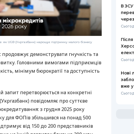
В ЗСУ
перев
через
Сьогод
Після
: як UGB (Укргазбанк) нарощує підтримку малого бізнесу
Херсо
елект
с продовжує демонструвати гнучкість та
Сьогодн
звитку. Головними вимогами підприємців
дкість, мінімум бюрократії та доступність
Нові 
забло
вже у
ей запит перетворюється на конкретні
Сьогодн
(Укргазбанк) повідомляє про суттєве
рокредитування: з грудня 2025 року
у для ФОПів збільшився на понад 500
дтримує від 150 до 200 представників