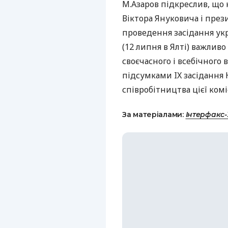
М.Азаров підкреслив, що 
Віктора Януковича і през
проведення засідання укр
(12 липня в Ялті) важливо
своєчасного і всебічного
підсумками IX засідання 
співробітництва цієї коміс
За матеріалами:
Інтерфакс