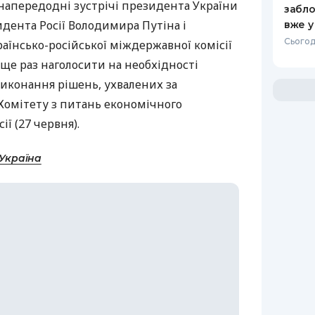
напередодні зустрічі президента України
забло
идента Росії Володимира Путіна і
вже у
Сьогодн
аїнсько-російської міждержавної комісії
 ще раз наголосити на необхідності
 виконання рішень, ухвалених за
Комітету з питань економічного
ії (27 червня).
-Україна