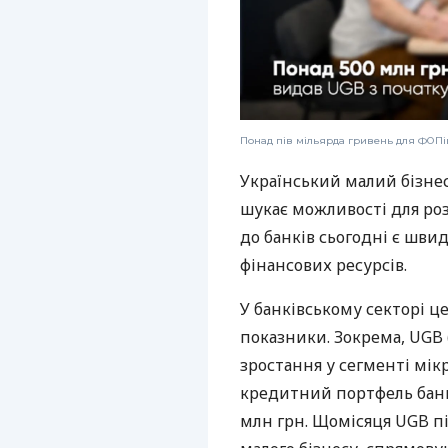
Понад пів мільярда гривень для ФОПів
Український малий бізне
шукає можливості для ро
до банків сьогодні є шви
фінансових ресурсів.
У банківському секторі ц
показники. Зокрема, UGB 
зростання у сегменті мік
кредитний портфель банк
млн грн. Щомісяця UGB пі