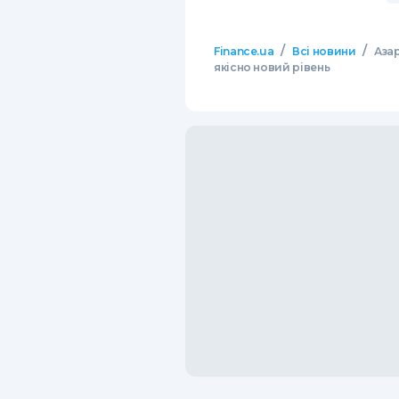
/
/
Finance.ua
Всі новини
Азар
якісно новий рівень