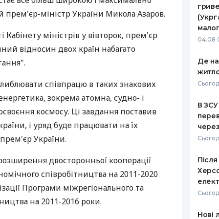
ї стає все більш широкою і максимально
гриве
 прем'єр-міністр України Микола Азаров.
РЕЙТИНГ ДЕБЕТОВИХ
ПУТІВНИ
(Укрг
КАРТОК
СТРАХУ
малог
і Кабінету міністрів у вівторок, прем'єр
04.08 
ЩОМІСЯЧНИЙ ОГЛЯД
ВСІ СТРА
ний відносин двох країн набагато
КЕШБЕКУ
Де н
ання".
СТРАХОВ
житло
ПУТІВНИКИ ПО
глиблювати співпрацю в таких знакових
БАНКІВСЬКИХ КАРТКАХ
ВІДГУКИ
Сьогод
КОМПАНІ
енергетика, зокрема атомна, судно- і
В ЗСУ
 освоєння космосу. Ці завдання поставив
ДОСТАВК
перев
аїни, і уряд буде працювати на їх
через
КОНТАКТ
 прем'єр України.
Сьогод
 розширення двосторонньої кооперації
Після
Херсо
номічного співробітництва на 2011-2020
елект
лізації Програми міжрегіонального та
Сьогодн
ицтва на 2011-2016 роки.
Нові 