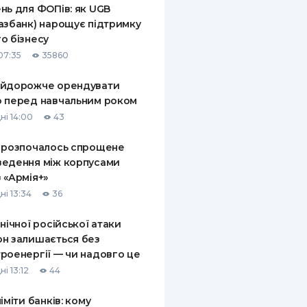
нь для ФОПів: як UGB
КИ ПО
азбанк) нарощує підтримку
ВАННЮ
о бізнесу
07:35
35860
ХОВІ ПОЛІСИ
айдорожче орендувати
І КОМПАНІЇ
 перед навчальним роком
 ПРО СТРАХОВІ
ні 14:00
43
Ї
 розпочалось спрощене
А І ОПЛАТА
едення між корпусами
 «Армія+»
И
ні 13:34
36
 нічної російської атаки
н залишається без
роенергії — чи надовго це
і 13:12
44
ліміти банків: кому