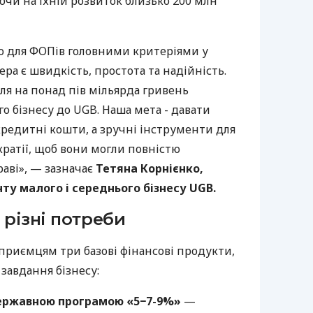
ючи на їхній розвиток близько 200 млн
о для ФОПів головними критеріями у
ра є швидкість, простота та надійність.
ля на понад пів мільярда гривень
го бізнесу до UGB. Наша мета - давати
редитні кошти, а зручні інструменти для
кратії, щоб вони могли повністю
аві», — зазначає
Тетяна Корнієнко,
у малого і середнього бізнесу UGB.
 різні потреби
приємцям три базові фінансові продукти,
 завдання бізнесу:
ержавною програмою «5−7-9%»
—