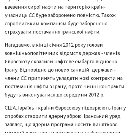
ввезення сирої нафти на територію країн-
учасниць ЄС буде заборонено повністю. Також
європейським компаніям буде заборонено
страхувати постачання іранської нафти.
Нагадаємо, в кінці січня 2012 року голови
зовнішньополітичних відомств держав - членів
Євросоюзу схвалили нафтове ембарго відносно
Ірану. Відповідно до нових санкцій, держави -
члени ЄС припинять укладати нові контракти на
постачання нафти з Ірану, проте чинні контракти
будуть виконуватися до середини 2012 р.
США, Ізраїль і країни Євросоюзу підозрюють Іран у
спробах створити ядерну зброю. Іранський уряд
заявляє, що ядерна програма носить винятково
мирний характер і направлена на забезпечення