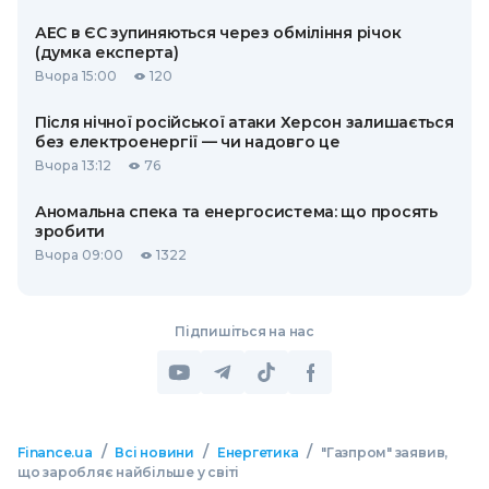
АЕС в ЄС зупиняються через обміління річок
(думка експерта)
Вчора 15:00
120
Після нічної російської атаки Херсон залишається
без електроенергії — чи надовго це
Вчора 13:12
76
Аномальна спека та енергосистема: що просять
зробити
Вчора 09:00
1322
Підпишіться на нас
/
/
/
Finance.ua
Всі новини
Енергетика
"Газпром" заявив,
що заробляє найбільше у світі