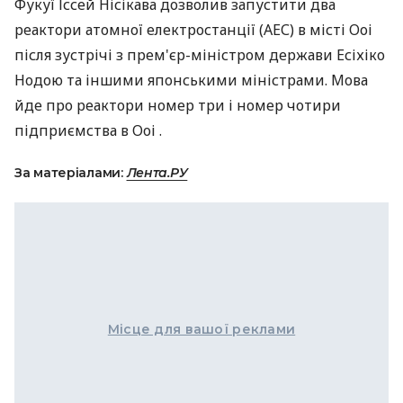
Фукуї Іссей Нісікава дозволив запустити два
реактори атомної електростанції (АЕС) в місті Ооі
після зустрічі з прем'єр-міністром держави Есіхіко
Нодою та іншими японськими міністрами. Мова
йде про реактори номер три і номер чотири
підприємства в Ооі .
За матеріалами:
Лента.РУ
Місце для вашої реклами