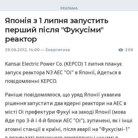
Японія з 1 липня запустить
перший після "Фукусіми"
реактор
29.06.2012, 14:00
—
Енергетика
206
Kansai Electric Power Co. (KEPCO) 1 липня планує
запуск реактора N3 АЕС "Оі" в Японії, йдеться в
повідомленні KEPCO.
Раніше повідомлялося, що уряд Японії ухвалив
рішення запустити два ядерні реактори на АЕС в
місті Оі префектури Фукуї на заході Японії (мова
йде про 3-й і 4-й блоки АЕС "Оі"), зупинені, як і інші
атомні станції в країні, після аварії на "Фукусімі-1"
в результаті потужного землетрусу і цунамі в