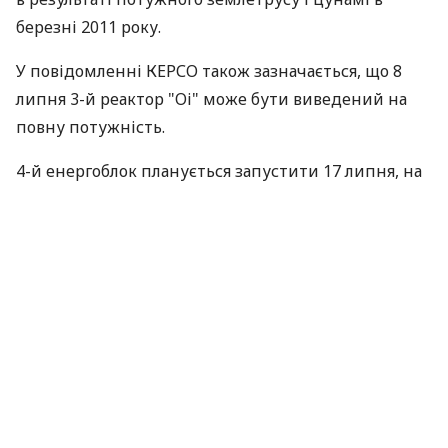
березні 2011 року.
У повідомленні КЕРСО також зазначається, що 8
липня 3-й реактор "Оі" може бути виведений на
повну потужність.
4-й енергоблок планується запустити 17 липня, на
повну потужність він може вийти 24 липня.
До аварії на "Фукусімі" близько 30% електроенергії
в Японії вироблялося на атомних електростанціях,
після аварії робота всіх АЕС у Японії була поступово
припинена.
За матеріалами:
Інтерфакс-Україна
ПОДІЛИТИСЯ НОВИНОЮ