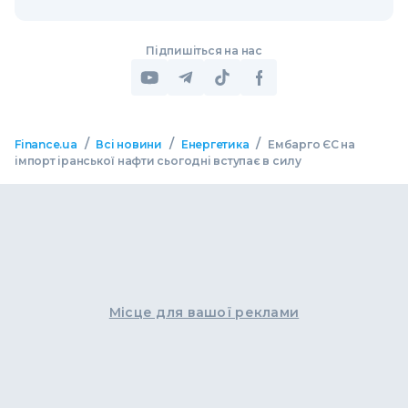
Підпишіться на нас
/
/
/
Finance.ua
Всі новини
Енергетика
Ембарго ЄС на
імпорт іранської нафти сьогодні вступає в силу
Місце для вашої реклами