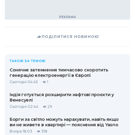
ПОДІЛИТИСЯ НОВИНОЮ
ТАКОЖ ЗА ТЕМОЮ
Сонячне затемнення тимчасово скоротить
генерацію електроенергії в Європі
Сьогодні 04:45
1
Індія готується розширити нафтові проєкти у
Венесуелі
Сьогодні 02:44
29
Борги за світло можуть нарахувати, навіть якщо
ви не живете в квартирі — пояснення від Yasno
Вчора 18:03
318