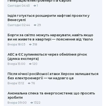
генерацію електроенергії в Європі
Сьогодні 04:45
1
Індія готується розширити нафтові проєкти у
Венесуелі
Сьогодні 02:44
29
Борги за світло можуть нарахувати, навіть якщо
ви не живете в квартирі — пояснення від Yasno
Вчора 18:03
318
АЕС в ЄС зупиняються через обміління річок
(думка експерта)
Вчора 15:00
120
Після нічної російської атаки Херсон залишається
без електроенергії — чи надовго це
Вчора 13:12
76
Аномальна спека та енергосистема: що просять
зробити
Вчора 09:00
1322