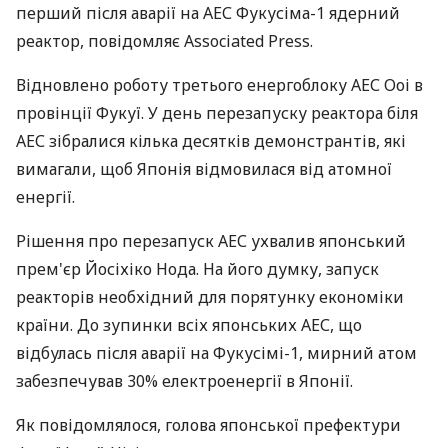
перший після аварії на АЕС Фукусіма-1 ядерний
реактор, повідомляє Associated Press.
Відновлено роботу третього енергоблоку АЕС Ооі в
провінції Фукуї. У день перезапуску реактора біля
АЕС зібралися кілька десятків демонстрантів, які
вимагали, щоб Японія відмовилася від атомної
енергії.
Рішення про перезапуск АЕС ухвалив японський
прем'єр Йосіхіко Нода. На його думку, запуск
реакторів необхідний для порятунку економіки
країни. До зупинки всіх японських АЕС, що
відбулась після аварії на Фукусімі-1, мирний атом
забезпечував 30% електроенергії в Японії.
Як повідомлялося, голова японської префектури